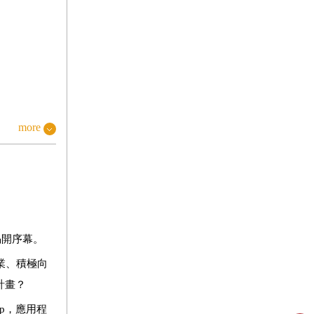
more
揭開序幕。
業、積極向
計畫？
pp，應用程