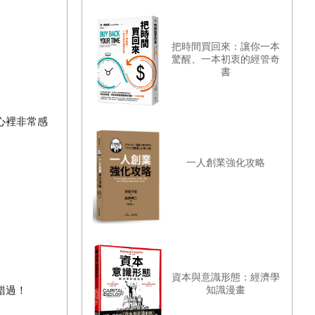
把時間買回來：讓你一本
驚醒、一本初衷的經管奇
書
心裡非常感
一人創業強化攻略
資本與意識形態：經濟學
知識漫畫
錯過！