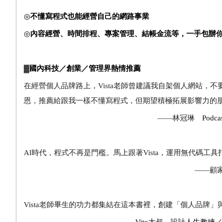
◎
不懂寫程式也能經營自己的網路事業
◎
內容經營、時間排程、專案管理、結帳金流等，一手包辦
▓
國內科技／創業／管理界熱情推薦
在經營個人品牌路上，Vista老師曾建議我自架個人網站
恩，推薦給跟我一樣不懂寫程式，但期望積極拓展影響力的
——林冠琳
Pod
AI時代，程式不再是門檻。馬上跟著Vista，運用無代碼工
——顧家
Vista老師畢生的功力都集結在這本書裡，創建「個人品