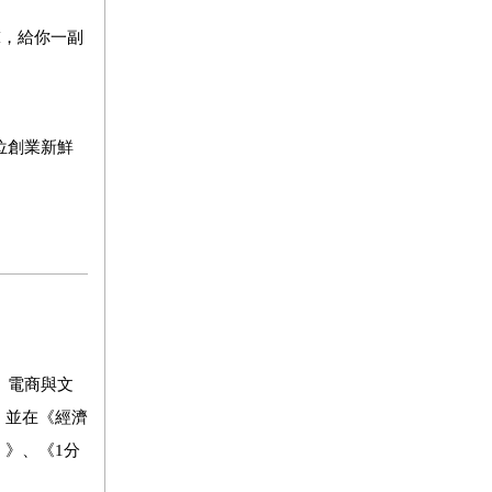
I，給你一副
位創業新鮮
、電商與文
，並在《經濟
）》、《1分