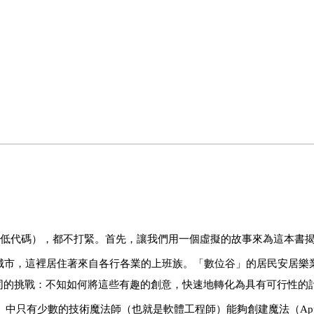
de（低代碼），都不打緊。首先，讓我們用一個虛擬的故事來為這本書
市，這裡居住著來自各行各業的上班族。「數位谷」的居民安居樂
同的挑戰：不知如何將這些有趣的創意，快速地轉化為具有可行性的
數位谷」中只有少數的技術魔法師（也就是軟體工程師）能夠創建魔法（A