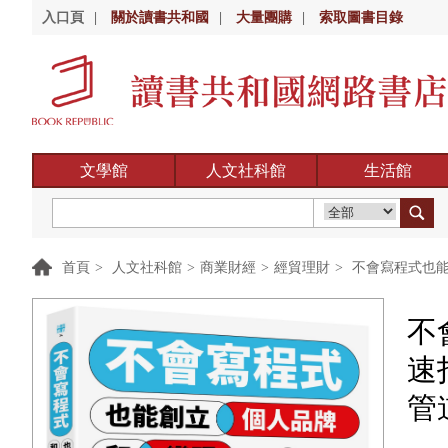
入口頁
|
關於讀書共和國
|
大量團購
|
索取圖書目錄
文學館
人文社科館
生活館
首頁
>
人文社科館
>
商業財經
>
經貿理財
>
不會寫程式也能
不
速
管