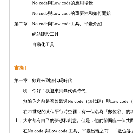
No code與Low code的應用場景
No code與Low code的重要性和如何開始
第二章 No code與Low code工具、平臺介紹
網站建設工具
自動化工具
資料庫和專案管理工具
第三章 No code與Low code工具、平臺實際案例
書摘 |
建立個人部落格或網站
第一章 歡迎來到無代碼時代
自動化個人任務或提醒系統
嗨，你好！歡迎來到無代碼時代。
創建簡單的資料庫追蹤個人專案
無論你之前是否曾聽過No code（無代碼）與Low co
使用工具來管理個人時間與提升效率
在21世紀的某個平行時空裡，有一個名為「數位谷」的城
第四章 打造個人品牌網站：基礎篇
上，大家都有自己的夢想和創意。但是，他們卻面臨一個共
為何你需要個人品牌
在No code 與Low code 工具、平臺出現之前，「