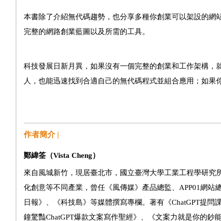
本書除了介紹無代碼趨勢，也分享多種你創業可以架設的網站
完整的網路創業藍圖以及所需的工具。
科技發展日新月異，如果沒有一個完整的創業和工作架構，
人，也能迅速找到合適自己的無代碼程式並組合應用；如果
作者簡介 |
鄭緯筌（
Vista Cheng
）
來自風城新竹，現居臺北市，國立臺灣大學工業工程學研究
化創意等不同產業，曾任《風傳媒》產品總監、APP01網
日報》、《科技島》等媒體撰寫專欄。著有《ChatGPT提
鐘驚豔ChatGPT爆款文案寫作聖經》、《文案力就是你的