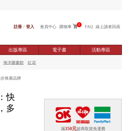
0
註冊
/
登入
會員中心
購物車
FAQ
線上讀者回函
出版專區
電子書
活動專區
海洋圖書館
紅花
同步推廣品牌
：快
，多
350元
滿
超商取貨免運費