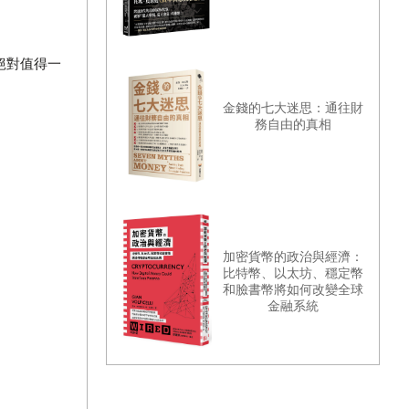
絕對值得一
金錢的七大迷思：通往財
務自由的真相
加密貨幣的政治與經濟：
比特幣、以太坊、穩定幣
和臉書幣將如何改變全球
金融系統