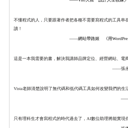
——Vito大叔 設計人生教練／人氣
不懂程式的人，只要跟著作者把各種不需要寫程式的工具串
讀！
——網站帶路姬 《用WordPress打
這是一本我需要的書，解決我講師品牌定位、經營網站、電
——張永錫 時間管
Vista老師清楚說明了無代碼和低代碼工具如何改變我們的
——林長揚 簡
只有理科生才會寫程式的時代過去了，AI數位助理將能實現