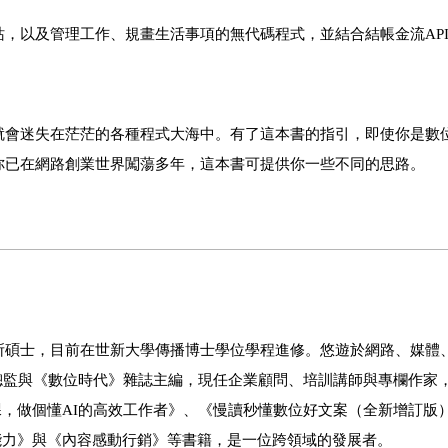
，以及管理工作、規畫生活事項的無代碼程式，並結合結帳金流AP
就會迷失在茫茫的各種程式大海中。有了這本書的指引，即使你是數
你已在網路創業世界闖蕩多年，這本書可提供你一些不同的思路。
所碩士，目前在世新大學傳播博士學位學程進修。悠遊於網路、媒體
站總監與《數位時代》雜誌主編，現任企業顧問、培訓講師與專欄作家
問課，做個懂AI的高效工作者》、《慢讀秒懂數位好文案（全新增訂版
鈔能力》與《內容感動行銷》等書籍，是一位跨領域的發展者。