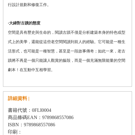
行設計規劃和修復工作。
‧大緯對古蹟的態度
空間是具有歷史與生命的，閱讀古蹟不僅是分析建築本身的特色或型
式上的美學，還能從這些老空間閱讀到前人的經驗。它可能是一種生
活形式，也可能是一種智慧，甚至是一段故事傳奇；如此一來，老古
蹟將不再是一個只能讓人觀賞的軀殼，而是一個充滿無限能量的空間
劇本！在互動中互相學習。
詳細資料 |
書籍代號：0FLI0004
商品條碼EAN：9789868557086
ISBN：9789868557086
印刷：