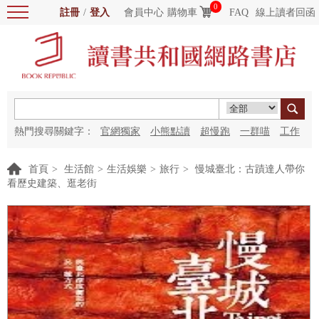
0
註冊
/
登入
會員中心
購物車
FAQ
線上讀者回函
熱門搜尋關鍵字：
官網獨家
小熊點讀
超慢跑
一群喵
工作
細胞
海洋圖書館
紅花
首頁
>
生活館
>
生活娛樂
>
旅行
>
慢城臺北：古蹟達人帶你
看歷史建築、逛老街