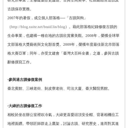
研究所畢業，主修建築歷史論述、古典空間美學、社區總體營造以及
古蹟保存實務。
2007
年的暑假，成立個人部落格──「古蹟與狗」
（
http://blog.xuite.net/braid.lin/blog
）。藉此部落格紀錄修復古蹟的
生命事業，也建構一種在地的古蹟欣賞審美觀。
2008
年，榮獲全球華
文部落格大獎藝術與文化類首獎。
2009
年，榮獲年度最佳新北市部落
格大賽亞軍；同年，亦受文建會「臺灣大百科全書」之邀，參與古蹟
辭條撰寫工作。
‧參與過古蹟修復案例
臺北賓館、三峽老街、剝皮寮老街、司法大廈、臺大醫院舊館。
‧
大緯的古蹟修復工作
相較於坐在辦公室裡吹冷氣，大緯更喜愛頭頂安全帽、背著相機往工
地裡面鑽。帶領匠師群走上鷹架，討論古蹟、研究歷史，進而對其進