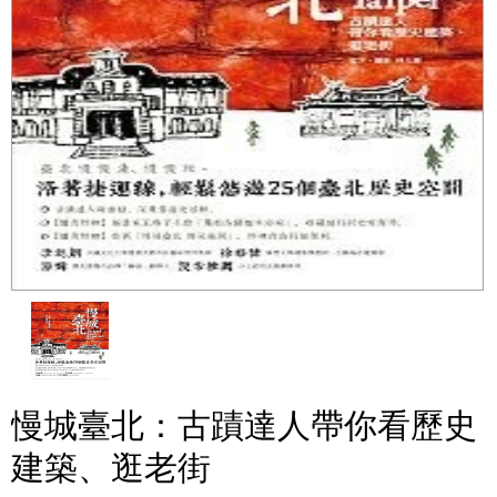
慢城臺北：古蹟達人帶你看歷史
建築、逛老街