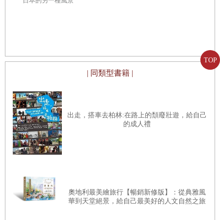
日本的另一種風景
收錄超過12
日本的另一
TOP
| 同類型書籍 |
出走，搭車去柏林:在路上的頹廢壯遊，給自己
的成人禮
奧地利最美繪旅行【暢銷新修版】：從典雅風
華到天堂絕景，給自己最美好的人文自然之旅