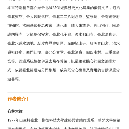
本書特別精選部介紹臺北城25個經典歷史文化建築的優質文章，包括
臺北賓館、臺大醫院舊館、臺北二二八紀念館、監察院、臺灣總督府
博物館、濟南基督長老教會、迪化街、陳天來故居、圓山別莊、臨濟
護國禪寺、大龍峒保安宮、臺北孔子廟、淡水鄞山寺、臺北清真寺、
臺北水道水源地、剝皮寮歷史街區、艋舺龍山寺、艋舺青山宮、清水
巖祖師廟、西門紅樓、臺北公會堂、臺北酒廠、四四南村、三重先嗇
宮等。經過系統性整併及去蕪存菁後，以最縝密貼心的圖文編排方
式，依循臺北捷運站分門別類，成為既賞心悅目又實用的古蹟深度賞
遊書籍。
作者簡介 |
◎林大緯
1977
年出生於臺北，樹德科技大學建築與古蹟維護系、華梵大學建築