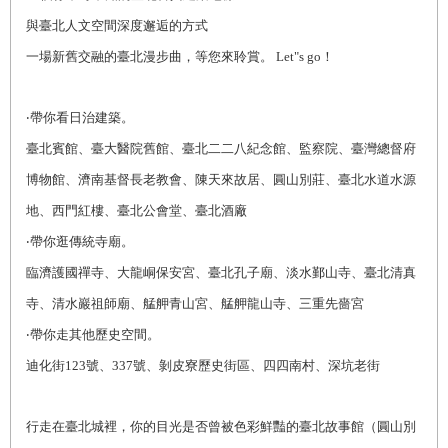
與臺北人文空間深度邂逅的方式
一場新舊交融的臺北漫步曲
，等您來聆賞。 Let"s go！
‧帶你看日治建築。
臺北賓館、臺大醫院舊館、臺北二二八紀念館、監察院、臺灣總督府
博物館、濟南基督長老教會、陳天來故居、圓山別莊、臺北水道水源
地、西門紅樓、臺北公會堂、臺北酒廠
‧帶你逛傳統寺廟。
臨濟護國禪寺、大龍峒保安宮、臺北孔子廟、淡水鄞山寺、臺北清真
寺、清水巖祖師廟、艋舺青山宮、艋舺龍山寺、三重先嗇宮
‧帶你走其他歷史空間。
迪化街
123
號、
337
號、剝皮寮歷史街區、四四南村、深坑老街
行走在臺北城裡，你的目光是否曾被色彩鮮豔的臺北故事館（圓山別