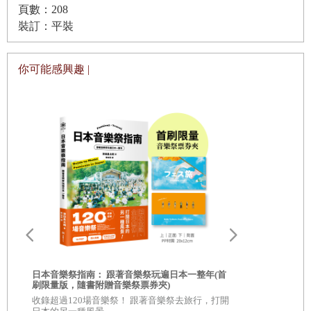
頁數：208
裝訂：平裝
你可能感興趣 |
爾
日本音樂祭指南： 跟著音樂祭玩遍日本一整年(首
刷限量版，隨書附贈音樂祭票券夾)
國
收錄超過120場音樂祭！ 跟著音樂祭去旅行，打開
日本音樂祭指