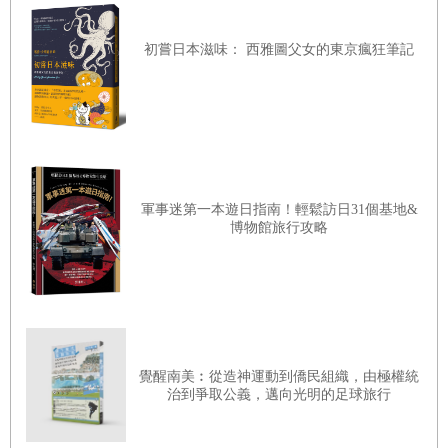
初嘗日本滋味： 西雅圖父女的東京瘋狂筆記
軍事迷第一本遊日指南！輕鬆訪日31個基地&
博物館旅行攻略
覺醒南美︰從造神運動到僑民組織，由極權統
治到爭取公義，邁向光明的足球旅行