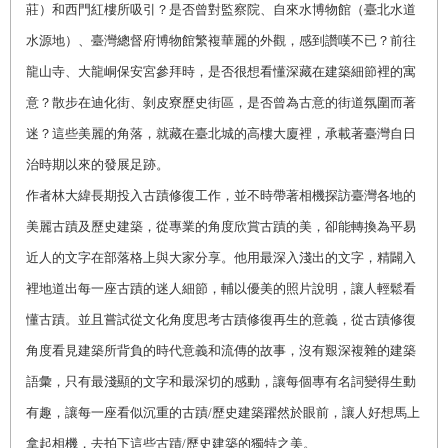
莊）和西門紅樓所吸引？是否曾對監察院、自來水博物館（臺北水道
水源地）、臺灣總督府博物館繁複華麗的外觀，感到讚嘆不已？前往
龍山寺、大龍峒保安宮參拜時，是否很想看懂深藏在建築細節裡的寓
意？散步在迪化街、剝皮寮歷史街區，是否曾為古意的街道氛圍而著
迷？這些美麗的角落，就藏在臺北城的高樓大廈裡，承載著臺灣自日
治時期以來的發展足跡。
作者林大緯長期投入古蹟修復工作，並不時帶著相機探訪臺灣各地的
美麗古蹟及歷史建築，從專業的角度欣賞古蹟的美，卻能轉換為平易
近人的文字在部落格上與大家分享。他用最深入淺出的文字，精闢入
裡地道出每一座古蹟的迷人細節，輔以優美的照片說明，讓人輕鬆看
懂古蹟。並且嘗試從文化角度思考古蹟修復再生的意義，從古蹟修復
角度看見建築所背負的時代意義和流傳的故事，沒有艱深複雜的建築
語彙，只有最淺顯的文字和最深切的感動，讓每個專有名詞變得生動
有趣，讓每一座看似沉重的古蹟/歷史建築躍然於眼前，讓人好想馬上
拿起相機，去拍下這些古蹟/歷史建築的獨特之美。