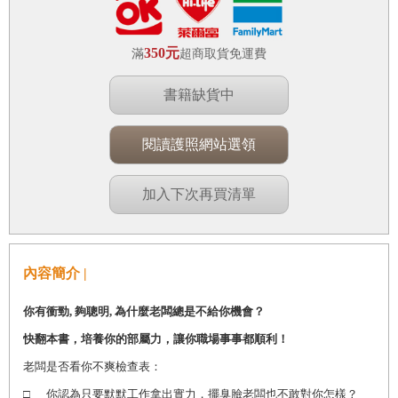
350元
滿
超商取貨免運費
書籍缺貨中
閱讀護照網站選領
加入下次再買清單
內容簡介 |
你有衝勁, 夠聰明, 為什麼老闆總是不給你機會？
快翻本書，培養你的部屬力，讓你職場事事都順利！
老闆是否看你不爽檢查表：
□
你認為只要默默工作拿出實力，擺臭臉老闆也不敢對你怎樣？