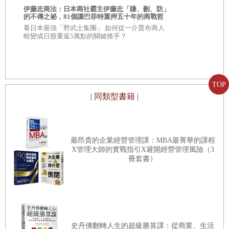
伊藤忠商法：日本商社霸主伊藤忠「賺、刪、防」
AI素人的贏
的不傳之祕，81個讓巴菲特重押五十年的商戰哲
優勢！讓AI
學
看日本最強「野武士集團」 如何從一介賣布商人
也能做到的
超過15萬粉絲
蛻變成日股重返5萬點的關鍵推手？
AI」創辦人
指令，簡單
TOP
| 同類型書籍 |
最昂貴的企業經營管理課：MBA最菁華的課程
X管理大師的實戰指引X避開經營管理風險（3
冊套書）
史丹佛翻轉人生的超級勝算課：從商業、生活