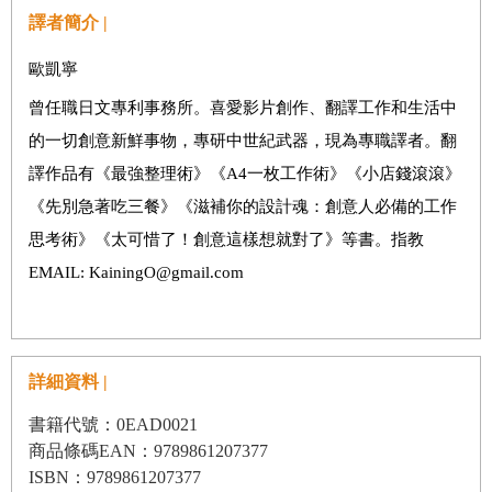
譯者簡介 |
歐凱寧
曾任職日文專利事務所。喜愛影片創作、翻譯工作和生活中
的一切創意新鮮事物，專研中世紀武器，現為專職譯者。翻
譯作品有《最強整理術》《A4一枚工作術》《小店錢滾滾》
《先別急著吃三餐》《滋補你的設計魂：創意人必備的工作
思考術》《太可惜了！創意這樣想就對了》等書。指教
EMAIL: KainingO@gmail.com
詳細資料 |
書籍代號：0EAD0021
商品條碼EAN：9789861207377
ISBN：9789861207377