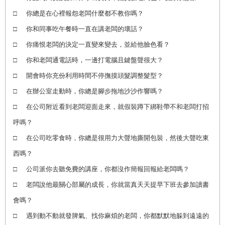
□
你總是在心裡報怨老闆什麼都不教你嗎？
□
你和同事吃午餐時一直在講老闆的壞話？
□
你痛恨老闆的決定一直變來變去，並給他臉色看？
□
你和老闆通電話時，一邊打電腦且鍵盤聲很大？
□
開會時你充份利用時間不停撫摸頭髮調整髮型？
□
在辦公室走動時，你總是腳步拖地沙沙作響嗎？
□
在公司附近看到老闆迎面走來，就假裝蹲下綁鞋帶不和老闆打招
呼嗎？
□
在公司吃零食時，你總是很用力大聲地撕開包裝，然後大聲吃東
西嗎？
□
公司派你去聽免費的講座，你都沒作簡報回報給老闆嗎？
□
老闆說他最關心部屬的成長，你就當真天天提早下班去參加讀書
會嗎？
□
遇到動不動就發脾氣、找你麻煩的老闆，你都默默地躲到遠遠的