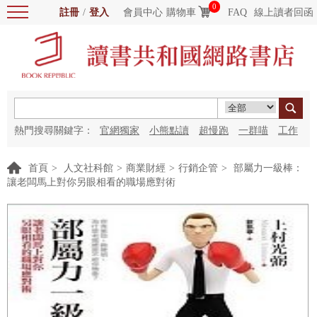
0
註冊
/
登入
會員中心
購物車
FAQ
線上讀者回函
熱門搜尋關鍵字：
官網獨家
小熊點讀
超慢跑
一群喵
工作
細胞
海洋圖書館
紅花
首頁
>
人文社科館
>
商業財經
>
行銷企管
>
部屬力一級棒：
讓老闆馬上對你另眼相看的職場應對術