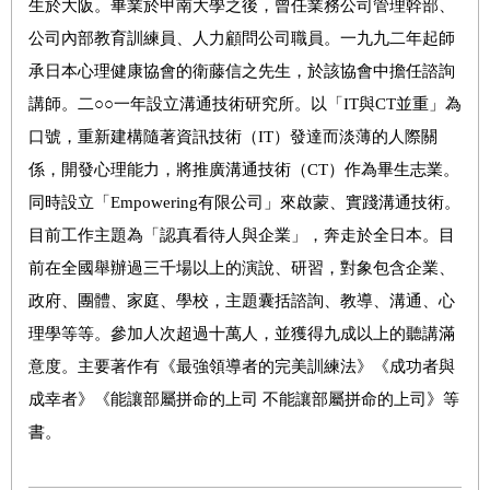
生於大阪。畢業於甲南大學之後，曾任業務公司管理幹部、
公司內部教育訓練員、人力顧問公司職員。一九九二年起師
承日本心理健康協會的衛藤信之先生，於該協會中擔任諮詢
講師。二○○一年設立溝通技術研究所。以「IT與CT並重」為
口號，重新建構隨著資訊技術（IT）發達而淡薄的人際關
係，開發心理能力，將推廣溝通技術（CT）作為畢生志業。
同時設立「Empowering有限公司」來啟蒙、實踐溝通技術。
目前工作主題為「認真看待人與企業」，奔走於全日本。目
前在全國舉辦過三千場以上的演說、研習，對象包含企業、
政府、團體、家庭、學校，主題囊括諮詢、教導、溝通、心
理學等等。參加人次超過十萬人，並獲得九成以上的聽講滿
意度。主要著作有《最強領導者的完美訓練法》《成功者與
成幸者》《能讓部屬拼命的上司 不能讓部屬拼命的上司》等
書。