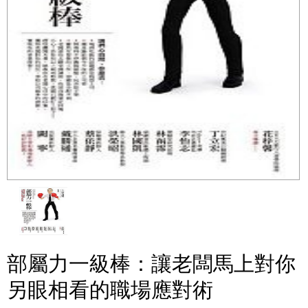
部屬力一級棒：讓老闆馬上對你
另眼相看的職場應對術