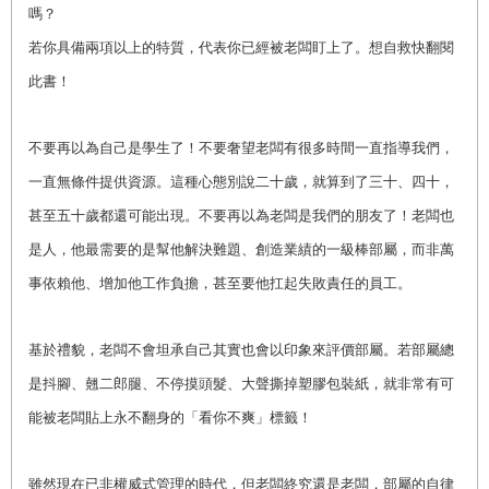
嗎？
若你具備兩項以上的特質，代表你已經被老闆盯上了。想自救快翻閱
此書！
不要再以為自己是學生了！不要奢望老闆有很多時間一直指導我們，
一直無條件提供資源。這種心態別說二十歲，就算到了三十、四十，
甚至五十歲都還可能出現。不要再以為老闆是我們的朋友了！老闆也
是人，他最需要的是幫他解決難題、創造業績的一級棒部屬，而非萬
事依賴他、增加他工作負擔，甚至要他扛起失敗責任的員工。
基於禮貌，老闆不會坦承自己其實也會以印象來評價部屬。若部屬總
是抖腳、翹二郎腿、不停摸頭髮、大聲撕掉塑膠包裝紙，就非常有可
能被老闆貼上永不翻身的「看你不爽」標籤！
雖然現在已非權威式管理的時代，但老闆終究還是老闆，部屬的自律