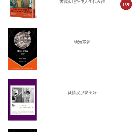
書寫孤絕叛逆人生代表作
突然，因為一次發現，一場翻天覆地的混亂，我們
TOP
內心深處與世界之間的界線變得模糊，逐漸消失。
作者以令人讚嘆的嫻熟技巧，直接深入內心，討論
人心。而本書集上述優點於一身，是一本簡單扼要
又動人心弦的小說。
地海巫師
──《世界報》Le Monde
「一首奏得剛好的小樂曲，」法蘭西學術院院士及
作家維圖（Frédéric Vitoux）表示：「我們全體法蘭
愛情沒那麼美好
西院士都明顯感受到，艾力克．菲耶能以非常簡
潔、非常透明的筆觸製造一種紊亂的情緒──如德國
作家霍夫曼史塔所言：深度應藏於表面。菲耶的才
華即在於將深度藏在表面。」