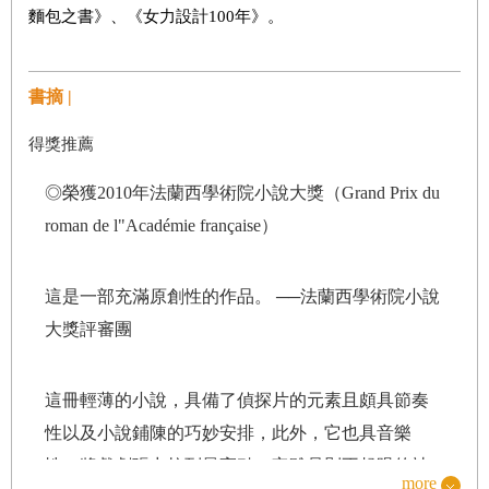
麵包之書》、《女力設計100年》。
書摘 |
得獎推薦
◎榮獲2010年法蘭西學術院小說大獎（Grand Prix du
roman de l"Académie française）
這是一部充滿原創性的作品。 ──法蘭西學術院小說
大獎評審團
這冊輕薄的小說，具備了偵探片的元素且頗具節奏
性以及小說鋪陳的巧妙安排，此外，它也具音樂
性，將戲劇張力拉到最高點。它雖是則不起眼的社
more