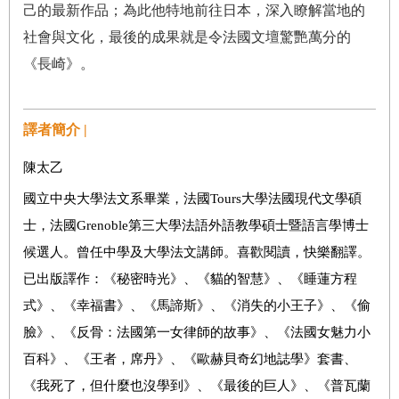
己的最新作品；為此他特地前往日本，深入瞭解當地的
社會與文化，最後的成果就是令法國文壇驚艷萬分的
《長崎》。
譯者簡介 |
陳太乙
國立中央大學法文系畢業，法國Tours大學法國現代文學碩
士，法國Grenoble第三大學法語外語教學碩士暨語言學博士
候選人。曾任中學及大學法文講師。喜歡閱讀，快樂翻譯。
已出版譯作：《秘密時光》、《貓的智慧》、《睡蓮方程
式》、《幸福書》、《馬諦斯》、《消失的小王子》、《偷
臉》、《反骨：法國第一女律師的故事》、《法國女魅力小
百科》、《王者，席丹》、《歐赫貝奇幻地誌學》套書、
《我死了，但什麼也沒學到》、《最後的巨人》、《普瓦蘭