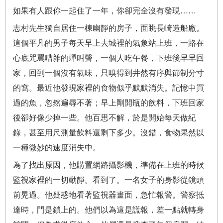
如果有人跟你一起住了一年，你卻完全沒有發現……
志村先生獨自居住一棟幽靜的房子，面眺長崎造船廠。
這個平凡的男子每天早上去城裡的氣象站上班，一路在
心底咒罵嘈雜的蟬叫聲，一個人吃午餐，下班後早早回
家，回到一個沒有氣味，只嗅得到井然有序與節制分寸
的窩。最近他發現家裡的食物似乎默默消失。記憶中買
過的魚，忽然遍尋不著；早上剛開瓶的飲料，下班回家
後卻好像少掉一些。他百思不解，於是開始每天做紀
錄，甚至用尺測量飲料還剩下多少。沒錯，食物果然以
一種微妙的速度消失中。
為了找出原因，他購置網路攝影機，準備在上班的時候
監視家裡的一切動靜。看到了。一名女子的身影從鏡頭
前晃過。他疑惑地看著監視器畫面，急忙報警。警察抵
達時，門是鎖上的。他們以為這是謊報，差一點就轉身