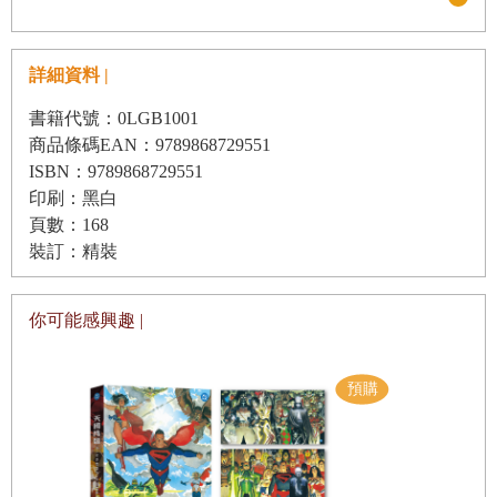
會新聞；透過作者敏銳的筆觸，揭示了人性鮮為人
關切卻又切身的文明病──孤寂與疏離。
詳細資料 |
──阮若缺，政大歐文學程教授
書籍代號：0LGB1001
商品條碼EAN：9789868729551
ISBN：9789868729551
能成功將「深度藏於表面」的作品卻不多見，《長
印刷：黑白
崎》以浮士繪般的精鍊文字，集中火力扼要描述陌
頁數：168
裝訂：精裝
生個體交會的疑懼、不安與自省，從內容與形式而
言，可說是一則精緻飽滿的文學演練。
你可能感興趣 |
──楊美紅，小說家
艾力克．菲耶的寓言千奇百怪，各有奧妙。在這本
書中，他對我們說了其中一則。少少一百頁，一頁