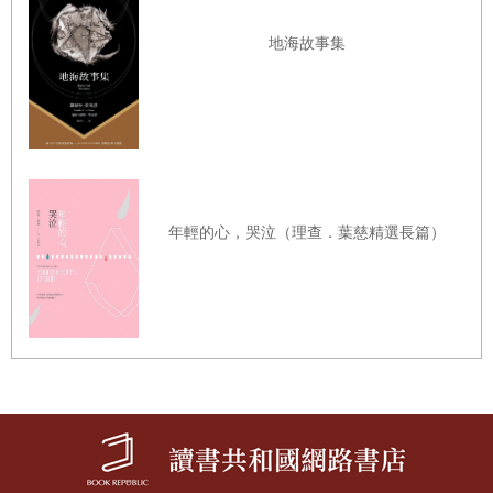
──法國廣播電台國際台Radio France Internationale
地海故事集
長崎，作為書名，聽來簡潔有力；但它也是日本門
戶開放之前禁鎖西方商人之島，是中間地帶，身份
不明。對志村和後來躍居幕前的女入侵者而言，長
崎亦代表著刻印在他們個人命運中的地理、歷史及
年輕的心，哭泣（理查．葉慈精選長篇）
社會危機。艾力克．菲耶混合各種書寫，風格，語
氣，將一則小小的社會新聞編造成一部迷人、發人
深省、感動人心的小說。
──《人道報》Humanité
《長崎》是一本簡潔有力的小說，在你身上迴響許
久。以細膩的文筆，不誇張的語氣，艾力克．菲耶