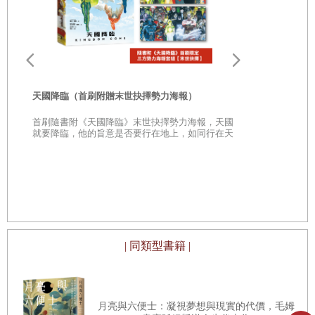
不多，卻已足夠作家揮灑；探討了幾個大主題，絕
無勉強的勾勒，甚至看不出筆觸痕跡：罪惡感、羞
恥心、孤獨、懊悔不甘。書中人物對於生活有一種
真切的不適，在緊張得難以喘息的社會中找不到定
位。
天國降臨（首刷附贈末世抉擇勢力海報）
首刷隨書附《天國降臨》末世抉擇勢力海報，天國
與
──《費加洛報》Le Figaro
就要降臨，他的旨意是否要行在地上，如同行在天
上？
天國降臨（
憶
為了將這則簡單卻令人難安的故事表現得恰如其
天國就要降
在天上？
分，菲耶採用了日本浮世繪般簡潔有效率的手法：
沒有註釋，沒有破折號，沒有無用的偏離主題──本
質，事情的重心與想法，別無其他。我們只會有一
| 同類型書籍 |
種更強烈的奇妙感受，開始重新審視自己與世界之
間的關係，而這正是異想落差有趣之處。我們以為
知道自己是誰，住在哪裡，與什麼人一起生活；而
月亮與六便士：凝視夢想與現實的代價，毛姆