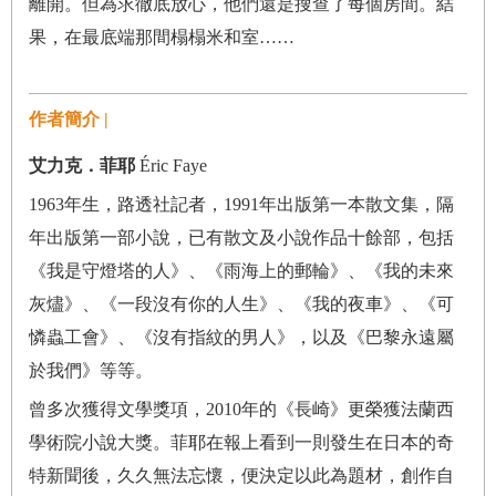
離開。但為求徹底放心，他們還是搜查了每個房間。結
果，在最底端那間榻榻米和室……
作者簡介 |
艾力克．菲耶
Éric Faye
1963年生，路透社記者，1991年出版第一本散文集，隔
年出版第一部小說，已有散文及小說作品十餘部，包括
《我是守燈塔的人》、《雨海上的郵輪》、《我的未來
灰燼》、《一段沒有你的人生》、《我的夜車》、《可
憐蟲工會》、《沒有指紋的男人》，以及《巴黎永遠屬
於我們》等等。
曾多次獲得文學獎項，2010年的《長崎》更榮獲法蘭西
學術院小說大獎。菲耶在報上看到一則發生在日本的奇
特新聞後，久久無法忘懷，便決定以此為題材，創作自