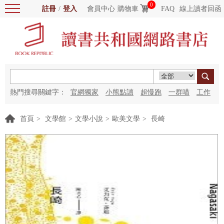
0
註冊
/
登入
會員中心
購物車
FAQ
線上讀者回函
熱門搜尋關鍵字：
官網獨家
小熊點讀
超慢跑
一群喵
工作
細胞
海洋圖書館
紅花
首頁
>
文學館
>
文學小說
>
歐美文學
>
長崎