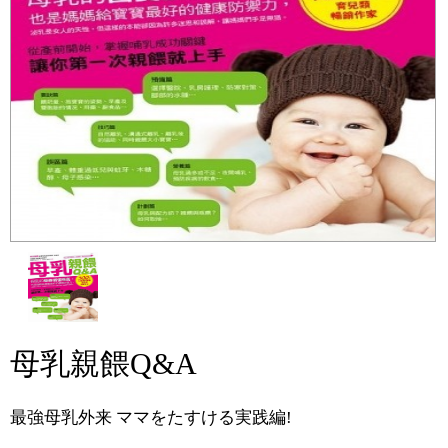
母乳親餵Q&A
最強母乳外来 ママをたすける実践編!