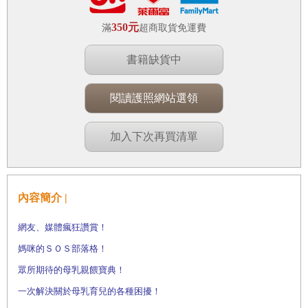
350元
滿
超商取貨免運費
書籍缺貨中
閱讀護照網站選領
加入下次再買清單
內容簡介 |
網友、媒體瘋狂讚賞！
媽咪的ＳＯＳ部落格！
眾所期待的母乳親餵寶典！
一次解決關於母乳育兒的各種困擾！