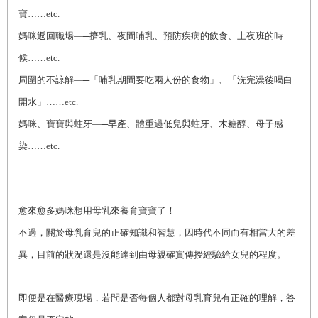
寶……etc.
媽咪返回職場―─擠乳、夜間哺乳、預防疾病的飲食、上夜班的時
候……etc.
周圍的不諒解―─「哺乳期間要吃兩人份的食物」、「洗完澡後喝白
開水」……etc.
媽咪、寶寶與蛀牙―─早產、體重過低兒與蛀牙、木糖醇、母子感
染……etc.
愈來愈多媽咪想用母乳來養育寶寶了！
不過，關於母乳育兒的正確知識和智慧，因時代不同而有相當大的差
異，目前的狀況還是沒能達到由母親確實傳授經驗給女兒的程度。
即便是在醫療現場，若問是否每個人都對母乳育兒有正確的理解，答