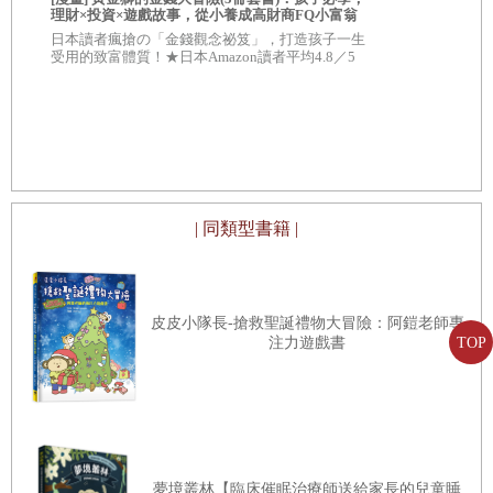
理財×投資×遊戲故事，從小養成高財商FQ小富翁
我才不上當
【套書限定贈「小錢變大錢」大富翁闖關遊戲】附
正有錢人的最
日本讀者瘋搶の「金錢觀念祕笈」，打造孩子一生
★養成無數
★角色對戰牌卡12張
（附★賺錢小
受用的致富體質！★日本Amazon讀者平均4.8／5
★日本Amaz
顆星，超級好評！
，
| 同類型書籍 |
皮皮小隊長-搶救聖誕禮物大冒險：阿鎧老師專
注力遊戲書
TOP
夢境叢林【臨床催眠治療師送給家長的兒童睡