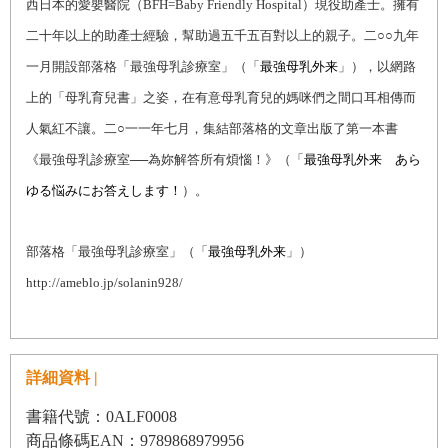
西日本的愛嬰醫院（BFH=Baby Friendly Hospital）現役助產士。擁有
二十年以上的助產士經驗，幫助過五千五百對以上的親子。二○○九年
一月開設部落格「最強母乳診療室」（「
最強母乳外来
」），以網路
上的「母乳育兒書」之姿，在有意母乳育兒的媽咪們之間口耳相傳而
人氣紅不讓。
二○一一年七月，集結部落格的文章出版了第一本書
《最強母乳診療室──為妳解答所有煩惱！》（「
最強母乳
外
来
あら
ゆる悩みにお答えします！
）。
部落格「最強母乳診療室」（「
最強母乳外来
」）
http://ameblo.jp/solanin928/
詳細資料 |
書籍代號：0ALF0008
商品條碼EAN：9789868979956