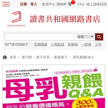
0
註冊
/
登入
會員中心
購物車
FAQ
線上讀者回函
熱門搜尋關鍵字：
官網獨家
小熊點讀
超慢跑
一群喵
工作
細胞
海洋圖書館
紅花
首頁
>
親子館
>
親子共享
>
家庭親子
>
母乳親餵Q&A