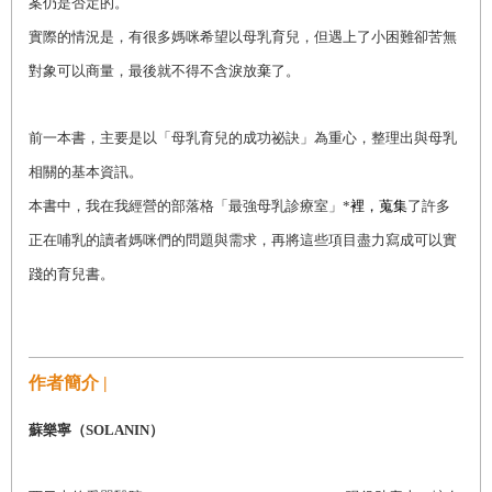
案仍是否定的。
實際的情況是，有很多媽咪希望以母乳育兒，但遇上了小困難卻苦無
對象可以商量，最後就不得不含淚放棄了。
前一本書，主要是以「母乳育兒的成功祕訣」為重心，整理出與母乳
相關的基本資訊。
本書中，我在我經營的部落格「最強母乳診療室」*
裡，蒐集
了許多
正在哺乳的讀者媽咪們的問題與需求，再將這些項目盡力寫成可以實
踐的育兒書。
作者簡介 |
蘇樂寧（SOLANIN）