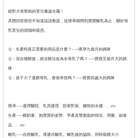
絕對大有幫助的育兒書誕生囉！
具體回答那些不知道該請教誰，從懷孕期間到寶寶離乳為止，關於母
乳育兒的煩惱和疑惑。
Ｑ：生產時真正需要的用品是什麼？
―─
懷孕九個月的媽咪
Ｑ：混合哺餵後，就沒辦法改為全母乳了嗎？
―─寶寶五個月大的媽
咪
Ｑ：孩子大了還餵母乳，會很奇怪嗎？
―─寶寶四歲大的媽咪
懷孕―─選擇醫院、乳房護理、防寒對策、腳部的水腫……etc.
生產―─餵奶量、抱寶寶的姿勢、早產及雙胞胎的情況、用藥、副食
品……etc.
離乳―─自然離乳、溝通式離乳、離乳後的協助、同時親餵大小