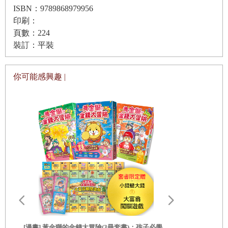
ISBN：9789868979956
印刷：
頁數：224
裝訂：平裝
你可能感興趣 |
[漫畫] 黃金獅的金錢大冒險(3冊套書)：孩子必學，
[漫畫] 黃金