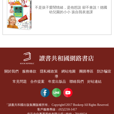
不是孩子愛鬧情緒，是他想說 卻不會說！德國
幼兒園的小小 孩自我表達課
關於我們
服務條款
隱私權政策
網站地圖
團購專區
防詐騙宣
導
常見問題
合作提案
年度出版品
聯絡我們
好站連結
「讀書共和國出版集團版權所有」 Copyright©2017 Bookrep All Rights Reserved.
客戶服務專線：(02)2218-1417
遠足文化事業股份有限公司 | 統編：70446624