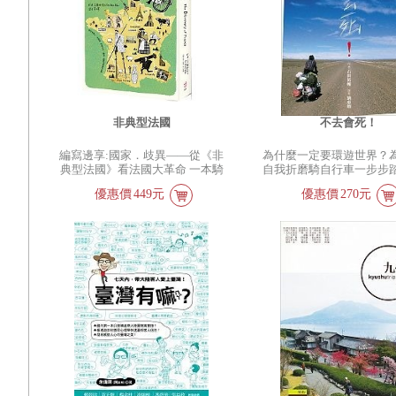
非典型法國
不去會死！
編寫邊享:國家．歧異——從《非
為什麼一定要環遊世界？
典型法國》看法國大革命 一本騎
自我折磨騎自行車一步步
了22,500公里的單車，加上窩在圖
洲？人生一定得這麼極端
優惠價
449元
優惠價
270元
書館4年寫出來的書 騎在腳踏車
── 「既然降生到這世界
上，欣賞到的是三百六十度的全景
好自己的雙眼，看遍這世
——葛蘭姆．羅布 對一位外國人
自己最珍貴的寶物。」作
或觀光客來說，什麼是法國人？
說。 「好幾次幻想在異
戴高樂曾說，「怎能指望人治理有
土地上騎車，內心激動不
兩百四十六種起司的國家」，這樣
這計畫的規模太過龐大，
的法國又是怎樣的法國？旅居法國
實，我這種懦弱的膽小鬼
十多年且從事法國文學寫作、教學
到。 可是…… 就這樣，
的英國人葛蘭姆．羅布，藉著騎單
以釋懷的心情，迎接日本
車發現了一個非典型的法國，一個
的最後一天。 終於到達
巴黎之外的法國。不同於正統的歷
利堅波止場，停好自行車
史寫作，羅布寫出一本介於歷史、
浴在午後的陽光中，無數
民俗人類學與旅遊指南的奇書。
跳躍，我坐在長椅上，茫
法蘭西，在大革命之前，其實只是
閃爍舞動的光點。 剎那
指以巴黎為核心的磨菇狀小省，日
想環遊世界。 一起心動