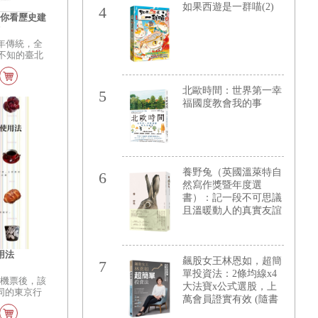
【增值力 Lv UP】（附
如果西遊是一群喵(2)
4
書會讓你在笑
★ETF投資小高手．角
帶你看歷史建
 P.S. 挑
色對戰牌卡4張）
街
街上的女孩個
年傳統，全
是在法國）、
可不知的臺北
（比蘇聯啤酒
人文空間深
的待客之道
舊交融的臺
拉伯國家）
 Let"s
北歐時間：世界第一幸
想像之外！
5
築。 臺北賓
福國度教會我的事
臺北二二八紀
總督府博物
會、陳天來故
水道水源地、
堂、臺北酒廠
臨濟護國禪
養野兔（英國溫萊特自
6
臺北孔子廟、
然寫作獎暨年度選
真寺、清水巖
書）：記一段不可思議
、艋舺龍山
且溫暖動人的真實友誼
你走其他歷史
337號、剝
南村、深坑老
你的目光是
用法
北故事館（圓
飆股女王林恩如，超簡
7
所吸引？是否
單投資法：2條均線x4
價機票後，該
博物館（臺北
大法寶x公式選股，上
同的東京行
總督府博物館
萬會員證實有效 (隨書
、谷根千東
到讚嘆不已？
加贈新手投資理財5堂
有東京的一間
保安宮參拜