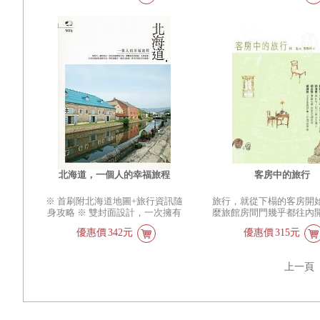
一日三餐盡是「用洗臉盆吃羊肉
我也還沒找到那個閃閃發
內令對方卸下心防，輕鬆化解客人
屬於大人的理想休日。 都
飯」這類奇遇……我們參與了現實
案，但或許，那正是我繼
抱怨，讓對方聆聽你的建議……。
放鬆九州‧祕境九州。南
中牧羊少年追夢的故事。 離國7年
意義。 我決定就算看不
而這樣的溝通服務法，除了適用在
氣氛，三種截然不同的九
半、踏遍世界87國之後 石田裕輔
旅程仍要繼續…… 身為
專業的導遊帶團，也非常適合大家
都會九州 3小時從台北到九
再次上路 帶著看遍世界的眼睛回
一員，十九歲時因緣際會
運用在職場上。是觀念，更是關
分鐘從福岡市到離島，40
到沸騰心中的原鄉！ 不同的是，
拿大極北地區一，五○○
鍵。值得一看再看！
崎前往歐洲風情的黑島天
石田裕輔以一趟旅程的終點作為另
行程的作者，從此喚醒她
都會九州的旅行特權，不
一趟旅程的起點。好不容易跨上鐵
地的熱情與嚮往。
不是太小的福岡、長崎、
馬再次出發的他，選擇了騎在故鄉
鹿兒島，適合安排週末小
——日本。 看遍稀世絕景的歸國
時享受都市風情與非日常
遊子，會以何種眼光看自己的國
活，讓人上癮的時空落差
家？吃過阿拉斯加現釣帝王鮭，接
鬆九州 到湯布院、長湯
下來是否能找到自己心中日本第一
川溫泉泡溫泉，宮地有無
的拉麵？（當然，還有蕎麥麵、烏
鄉土料理，草千里有千里草
龍麵、海膽……） 魂牽夢縈、在
島不只有99座島……以小
北海道，一個人的幸福旅程
客房中的旅行
腦中勾勒千百遍的日本原風景；以
算，偷偷享受大人的放鬆
文化人類學觀點和誠摯態度飛快騎
祕境九州（宮崎、鹿兒島
※ 首刷附北海道地圖+旅行資訊隨
旅行，就從下榻的客房開
向「樂園」小島（昔日花街柳巷）
海岸邊昔日凡人勿近的「
身攻略 ※ 雙封面設計，一次擁有
麼旅館房間門幾乎都往內
後的慘痛真相；再次上路感受體力
社」、神話精彩的「高千
【小樽運河絕景】與【綿羊草原風
的最高智慧結晶「浴室」
明顯衰退的焦慮、吃過熊肉後騎在
重現古日本鄉野農舍生活
優惠價
342元
優惠價
315元
光】 因為是夏天，所以要到北海
多少繁瑣細節？睡床該怎
野熊出沒森林時的心虛膽怯、已是
苑」，還有花10年打造、
道。 走到更深的地方，看見更廣
正確最優雅？旅行時所住
大叔仍被美女吃得死死的青澀……
森林腹地的頂級溫泉度假
闊的大地，探觸更多的夢想、人與
只是洗澡睡覺的地方，更
在這些令人噴笑噴飯的真實情景背
之森」！忘我的九州祕境
上一頁
故事。 日本旅行第一人Milly以
地的生活、民族思維，以
後，石田裕輔更想傳達的，是一路
大海、瀑布、峽谷、森林
「美好風景」與「理想生活」為關
微的智慧。身為日本代表
上他所感受到的善意與陌生人手心
調是寧靜緩慢。 2011年
鍵字， 帶你認識不一樣的北海
師，浦一也對建築的「空
的溫度：那些儘管姿態和態度各自
本旅遊關鍵字︰「九州新
道，看見幸福的不同面貌。 北海
超乎常人的強烈熱情，對
不同，但一樣在某個角落努力生活
開業」 2011年3月12日
道是日本人實現樂活夢想的美麗大
的執著尤其強烈。進入每
的人們，在揭開冷漠、防備的外表
線全線開通。更暢通完整