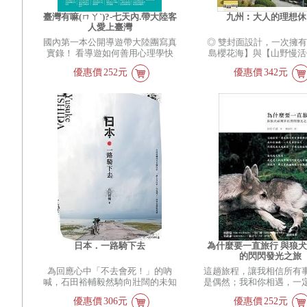
後卻逐漸成為代表法國的象徵，當
就蠢蠢欲動，坐立難安。
臺灣有嘛(ㄇㄚˋ)?-七天內.帶大陸客
九州︰大人的理想休
我們到巴黎參觀聖母院、羅浮宮、
生到這世界上，不就要盡
人愛上臺灣
凡爾賽宮時，可能沒想過法國還有
嗎？』 感受到我生命中
國內第一本公開導遊帶大陸團寫真
◎ 雙封面設計，一次擁
幾百個族群與小村落，羅布正是透
著」與「可能性」緊緊聯
實錄！ 看導遊如何善用心理學快
島櫻花海】與【山野慢活
過單車這樣的交通工具，造訪那些
陽光終於照進來，廣大的
速贏得客人信任！ 發現感動人心
◎ Milly教你這樣玩：特
流浪民工、朝聖者走過的古老小
前展開——」 我看到恆
優惠價
252元
優惠價
342元
的臺灣之美！ 你對大陸觀光客感
崎、熊本、鹿兒島大熱門
徑，通向草根的法國。法國的歷史
日出、薩賓娜天真無邪的
到好奇
◎ 絕景祕境、超值美食
不再是大人物的呼風喚雨，而是重
耳其那爾汀美麗的笑容；
嗎？
彩與慵懶步調，以享樂療
現從阿爾卑斯山到大西洋，從地中
金字塔、在草原上奔跑的
帶團時，導遊都在說些什麼呢？
尋找日本新旅地，呼喚你
海到英吉利海峽，法國境內生活、
騎著破爛腳踏車追趕我的
看導遊如何介紹臺灣之美，讓觀光
州 Milly在一次次點狀的
旅行的日常經驗。 國家似乎就是
西亞有點惱怒地笑著，流
客留戀感動？ 為什麼看過的人都
後，慢慢意識到九州似乎
有疆界、官方語言，人民理應對於
脫的淚水。大海般的叢林
說：「導遊必看，大家加減都要
在的面相，等著自己去發
國家有認同，知道自己是法國人或
卡爾神殿，以及紀念碑大
看！」 把帶團溝通技巧運用在生
州似乎不是單單以溫泉、
美國人、日本人。然而在作者筆
的風光。雄壯的育空河流
活、工作上，也保證立馬見效！
豪斯登堡、別府、篤姬就
下，一七八九年大革命之後的法
有鮭魚跳躍著；在夜空中
第一本公開導遊帶大陸團的寫真實
的旅遊觀光地，也似乎不
國，根本不是「一個國家」，不僅
光…… 我見證到自己還
錄，也是服務業精進溝通功力的指
有湯布院值得一去。 為
各地方言彼此無法溝通，而且很多
能見證到自己還活著，就
導書！ 我適合當導遊嗎？客人真
那似乎存在的「什麼」，
地方還叫不出名字，更遑論住民知
蹟。凝視著自己的存在，
的很難應付嗎？ 為什麼一面對客
那因好奇而浮現的騷動，
道自己是「法國人」。也因為法國
間，我以未曾有過的謙遜
人就緊張？別人都是怎麼做的？
踏上這難以摸透的神祕九
境內族群的多元與歧異，直到一九
還活著。 p.s.想要知道作
作者從資深導遊角度，以輕鬆活潑
麗詭奇的斷崖神社、浪漫
八一年，還有學者認為，從人類學
到了哪些「世界第一」，
的筆觸，娓娓道來與大陸客人間的
社、火山連峰幽祕峽谷、
觀點來看，法國不應存在。作者認
愛護本書續集《最危險的
日本．一路騎下去
為什麼要一直旅行 與狼
互動，記錄下團員一路所見所聞。
神人怪物出沒的太古神話
為，《非典型法國》或許才是旅人
美的星空》以及同樣精采
的閃閃發光之旅
在書中，你會發現大陸客人嘖嘖稱
人忘了昨天也忘了明天的
真正需要的指南書。它深入這個國
《用洗臉盆吃羊肉飯
為回應心中「不去會死！」的吶
這趟旅程，讓我相信所有
奇的「正港臺灣特色」是什麼？
野旅店、水鄉遊船河、深
家的歷史與肌理，攤開了巴黎之外
喊，石田裕輔毅然騎向壯闊的未知
是偶然；我和你相遇，一
作者也分享了優雅而柔軟的溝通技
美食……好山好水好人情
繁複的法國風景，陪著每個想要冒
世界。一路上蹲過世界上「最危險
註定，而遇見狼犬威爾菲
巧，以實例教會你如何擁有「瞬間
州，是熟悉日本的旅人的
險的旅人上路。
優惠價
306元
優惠價
252元
的廁所」，入眼「最美的星空」，
趟旅程的起點。 旅程尚
親和力」，在與客人接觸的一分鐘
案！ 這一次，Milly在九