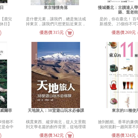
 『既然
有了不同的詮釋。 媽祖文化的點
上旅途有點害怕，本
日
東京憧憬角落
慢城臺北：古蹟達人
量發揮
點滴滴，遶境、報馬仔、過轎腳是
破肚子之餘，也勇氣倍增！
築、逛老
的「活
一種全新的體驗；東北角的南雅村
戰你對世界的認識：
有【鹿兒
是什麼元素，讓我們，總是無法戒
是的，你在臺北！ 百
繫，就像
落成了神祕不為人知的能量場
個都像模特兒（絕不
休日】
掉東京，讓我們只想更貼近東京，
新感受。 25個你不
視野在眼
（power spot），水湳洞的採礦場
世界上最難喝的啤酒
別收錄長
於是一次次地來去？ 是東京人對
古典建築地標 與臺北
河的純白
遺跡也有如臺灣的布達拉宮一樣；
更難喝）、世界第一
優惠價
315元
優惠價
269元
地點番外
美好生活的態度主張，是古老下町
度邂逅的方式 一場新
笑臉、土
而馬祖群島的美麗更可媲美地中海
（某個烽火連天的阿
、燦爛色
加入新品味的驚喜設計，是咖啡店
北漫步曲，等您來聆賞。
滿月下的
沿岸的景色。參加鐵道活動、原住
……更多答案出乎你
癒身心靈
雜貨藝廊屋營造氣氛和裝置的功
go！ ‧帶你看日治建
長頸鹿、
民的豐年祭，臺灣島內四處悠晃及
的會是九
力，是讓身體味蕾獲得撫慰的餐
館、臺大醫院舊館、
保保。泰
定點旅遊，臺灣的種種，在片倉真
九州散步
食，是在下一個街角總是會有個愉
念館、監察院、臺灣
下稚氣未
理的眼中都是新奇又有趣的經歷。
有什麼潛
悅的空間吸引你佇足？ 於是，情
館、濟南基督長老教
中浮現蒂
1個臺灣，17段感動之旅 讓片倉真
掘。 九
緒角落、散步路徑、隱密咖啡屋、
居、圓山別莊、臺北
谷地神聖
理的17趟旅程，帶領你我發現自己
明太子、
穴場餐廳、變身的下町、人氣超
西門紅樓、臺北公會
淌而過，
也不知道的美好，一起感動，一起
可以總結
市、下北澤、中目黑、神樂阪、都
‧帶你逛傳統寺廟。 
搖曳的極
驚奇，一起從日本玩家的觀點，享
單單是只
營荒川線……從1983年第一次踏
寺、大龍峒保安宮、
活著，而
受臺灣的文化與美景，重新認識不
了去證實
入東京後，Milly的私路徑在一次
淡水鄞山寺、臺北清
像一個奇
為人知的驚豔臺灣。 l 讚嘆慶典：
為了平伏
次進出東京，一日日的漫遊，一條
祖師廟、艋舺青山宮
在這瞬
平溪天燈和媽祖文化，都是值得珍
於是重新
巷弄一次迷路的經驗中累積著。從
寺、三重先嗇宮 ‧帶
，感謝我
藏的世界級慶典文化。 l 驚奇原住
州！ 華
憧憬到日常、從好奇到悠然、從迷
空間。 迪化街123號、
者究竟找
民部落：排灣族的收穫祭和卑南族
的玫瑰神
惑到自在，這些私路徑未必是絕對
皮寮歷史街區、四四
敬請繼續
的大狩獵祭帶來的不只是歡樂的氣
彷彿會有
的正確答案，卻是以愉悅篩選出來
街 行走在臺北城裡，
廁所與最
氛，更勾起許多日本回憶。 l 驚豔
犬威爾菲
天地旅人：38堂遊山玩水必修課
東京的11種使
之裡、讓
的分享。 所以，Milly的東京，沒
否曾被色彩鮮豔的臺
的續續集
離島：金門、馬祖和澎湖，都是不
桃花源山
有問號，缺乏句點。
山別莊）和西門紅樓
》。
為人知的傳說仙境，尚未開發的天
事情都不
橫貫東西、縱穿南北，從人文景觀
搶到酷航、香草的廉
夜吃屋台
曾對監察院、自來水
堂樂園。 l 島內悠晃：有時，在花
定是命中
到文學名篇的創作背景，從地理環
如何規劃一趟與眾不
的南國九
水道水源地）、臺灣
東一個人搭著公車悠晃，四處瀏
，才是這
境到歷史長河中的兵法爭鬥……
程？ 最偏執的櫻花季
私家檔
繁複華麗的外觀，感
覽，也能找出平時未見的小確幸。
優惠價
342元
優惠價
324元
未結束，
旅人筆墨涵蓋自然景觀的觀察與剖
京情緒散步路徑、擁
州度過了
前往龍山寺、大龍峒
定點閒晃：在烏龍茶的故鄉鹿谷採