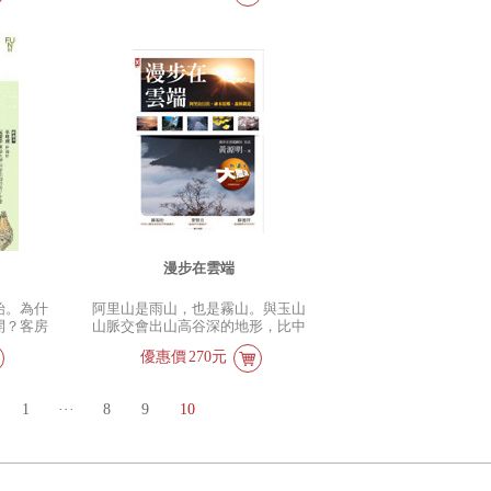
光的答
析，更兼融歷史遺跡與文學創作中
廚房和一束花、幸福
會九州‧
時，是否很想看懂深
茶製茶喝茶、在芒果的故鄉玉井吃
續旅行的
所蘊藏的深厚文化內涵…… 王
在東京買雜貨搭巴士
國的時空
裡的寓意？散步在迪
芒果冰，果然是最棒的。
見終點，
鑫，不只是地理學者，更是天地間
了買書以外、鎌倉私
州風情。
歷史街區，是否曾為
探險社的
最澄澈的旅人…… 《天地旅
自己輕井澤度假
州，10
圍而著迷？這些美麗
參加了加
人》堪稱王鑫教授近年集大成之著
分鐘從長
在臺北城的高樓大廈
公里泛舟
作。 作者以地理學者的知識涵
主堂。
灣自日治時期以來的
對北方大
養，將多年來遊訪世界各地的見聞
是太大也
作者林大緯長期投入
與博覽群書的感想，轉化成筆下深
門司港、
作，並不時帶著相機
入淺出的散文隨筆。 本書分〈行
旅行，同
的美麗古蹟及歷史建
萬里路．讀萬卷書〉、〈島嶼台
的度假生
角度欣賞古蹟的美，
灣〉、〈大好河山〉、〈在山的那
感。 放
易近人的文字在部落
一邊〉、〈東西自然環境思想的差
溫泉、黑
享。他用最深入淺出
異〉等五篇，分章探討形象思維、
數湧泉和
入裡地道出每一座古
景觀欣賞、中外歷史地理，及唐
原，99
節，輔以優美的照片
詩、宋詞等文學創作的時代背景，
奢華的預
鬆看懂古蹟。並且嘗
漫步在雲端
讓讀者由字裡行間，觀察、剖析自
時光。
思考古蹟修復再生的
然景觀、歷史遺跡、文學創作中所
） 日南
修復角度看見建築所
始。為什
阿里山是雨山，也是霧山。與玉山
蘊藏的地理知識與文化內涵，堪稱
青島神
義和流傳的故事，沒
開？客房
山脈交會出山高谷深的地形，比中
是一本結合了東西思想、歷史文學
穗峽」、
建築語彙，只有最淺
需要注意
海拔高一點點的高度，剛剛好孕生
與地理知識的哲學地理鉅著。
的「雅敘
深切的感動，讓每個
優惠價
270元
麼鋪才最
了全台灣最美的日出、雲海、晚霞
15萬坪
生動有趣，讓每一座
的客房不
與紅檜神木。百年前，日人修築登
村「天空
蹟/歷史建築躍然於眼
蘊含了該
山鐵道，帶走了阿里山紅檜，越洋
之旅，與
想馬上拿起相機，去
1
···
8
9
10
及體貼入
成了明治神宮的鳥居，也帶來了櫻
相伴，步
蹟/歷史建築的獨特之
性的建築
「花見」禮，90多歲高齡的吉野
必知的日
別精選部介紹臺北城2
間」懷抱
櫻，年年以滿樹繽紛，揭開初春櫻
幹線全線
文化建築的優質文章
旅館客房
花季序幕… ◎圖說阿里山八大魅
，九州新幹
館、臺大醫院舊館、
一間客房
力與概論導言：用圖片說故事，從
的交通網
念館、監察院、臺灣