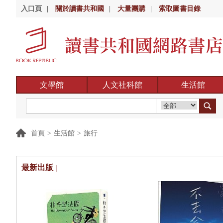
入口頁
|
關於讀書共和國
|
大量團購
|
索取圖書目錄
文學館
人文社科館
生活館
首頁
>
生活館
>
旅行
最新出版 |