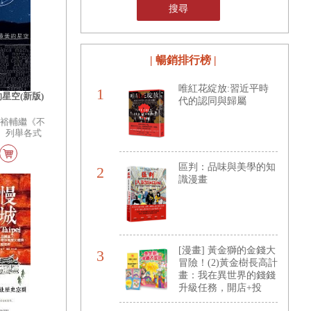
搜尋
| 暢銷排行榜 |
唯紅花綻放:習近平時
1
星空(新版)
代的認同與歸屬
田裕輔繼《不
 列舉各式
」： 最美
危險的廁所有
境關口有多機
區判：品味與美學的知
2
、沙漠、自然
識漫畫
景點得到最深
危險的街道上
笑的假鈔到底
要教你全世界
 爆胎184
，探訪87個國
[漫畫] 黃金獅的金錢大
3
本書哪寫得
冒險！(2)黃金樹長高計
為滿足大家
畫：我在異世界的錢錢
第一的好奇而
升級任務，開店+投
遊指南，判斷
的經驗與主
資，讓錢自己滾進來
。如果你對踏