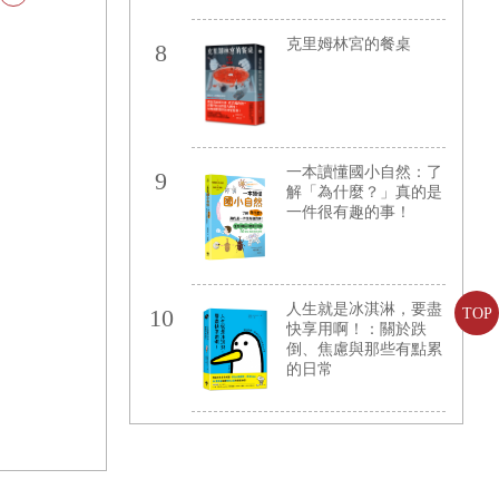
影音課程QR code)
麵包的形式、
藏在建築細節
散步、書店除
化街、剝皮寮
克里姆林宮的餐桌
8
路漫步、寵愛
古意的街道氛
去……
的角落，就藏
裡，承載著臺
發展足跡。
古蹟修復工
探訪臺灣各地
築，從專業的
一本讀懂國小自然：了
卻能轉換為平
9
解「為什麼？」真的是
格上與大家分
的文字，精闢
一件很有趣的事！
蹟的迷人細
說明，讓人輕
試從文化角度
意義，從古蹟
背負的時代意
人生就是冰淇淋，要盡
10
TOP
有艱深複雜的
快享用啊！：關於跌
顯的文字和最
倒、焦慮與那些有點累
專有名詞變得
的日常
看似沉重的古
前，讓人好
拍下這些古
美。 本書特
5個經典歷史
，包括臺北賓
臺北二二八紀
總督府博物