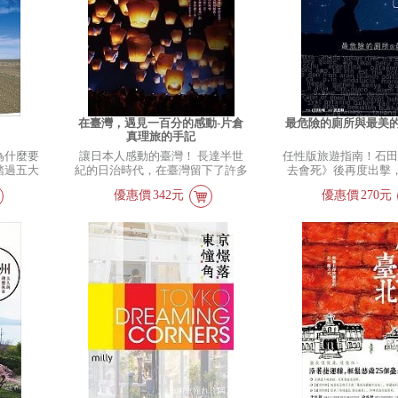
在臺灣，遇見一百分的感動-片倉
最危險的廁所與最美的
真理旅的手記
為什麼要
讓日本人感動的臺灣！ 長達半世
任性版旅遊指南！石
踏過五大
紀的日治時代，在臺灣留下了許多
去會死》後再度出擊，
嗎？但
日本文化遺跡，也讓日本和臺灣有
各樣獨斷的「世界第一
優惠價
342元
優惠價
270元
上，就要
了命運的交會。旅台日本作家片倉
的星空長什麼樣？最
界，尋找
真理在這樣微妙的熟悉感中，隨著
多嚇人？最難搞的邊
者如是
採訪工作而深入臺灣各地。 以日
車？世界第一的遺跡
國廣闊的
本玩家觀點詮釋臺灣新趣味 在臺
美景又在哪？在哪個
已。可是
灣生活很常被問到「最喜歡臺灣的
的感動？夜晚走在最
很不真
哪一個地方？」但是對我來說，應
如何保住小命？最搞
根本做不
該沒有比這個還要難以回答的了。
有多離譜（所以本書
我抱著難
理由是因為，臺灣不僅有許多深具
通用的偽鈔辨識祕技）？
一周之旅
魅力的地方，而每個地方都擁有當
次，騎乘94,494公里
神戶的美
地強烈的性格特質，還有饒富深意
家……7年半的行程一
。大海沐
的歷史與當地的人們的生活軌跡，
完？ 本書是石田裕輔
白色光點
除此之外還有與日本關連的歷史
（還有自己）對世界
然凝視著
等，這些很難有一個標準的答案。
寫成的「任性版」旅
間，我好
--片倉真理 透過片倉真理感性的文
標準百分百出於一己
念，身體
筆和細膩的觀察，臺灣的風土民情
觀，以及，好不好笑