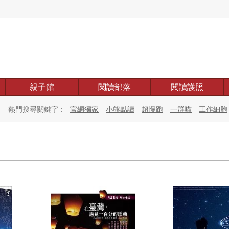
親子館
閱讀部落
閱讀護照
熱門搜尋關鍵字：
官網獨家
小熊點讀
超慢跑
一群喵
工作細胞