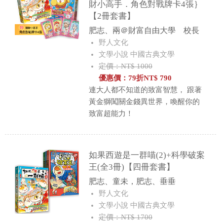
財小高手．角色對戰牌卡4張｝
【2冊套書】
肥志、兩＠財富自由大學 校長
野人文化
文學小說 中國古典文學
定價：NT$ 1000
優惠價：
79
折
NT$
790
連大人都不知道的致富智慧， 跟著
黃金獅闖關金錢異世界，喚醒你的
致富超能力！
如果西遊是一群喵(2)+科學破案
王(全3冊)【四冊套書】
肥志、童未，肥志、垂垂
野人文化
文學小說 中國古典文學
定價：NT$ 1700