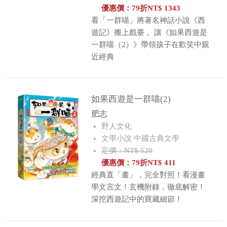
優惠價：
79
折
NT$
1343
看「一群喵」將著名神話小說《西
遊記》搬上戲臺， 讓《如果西遊是
一群喵（2）》帶領孩子在歡笑中親
近經典
如果西遊是一群喵(2)
肥志
野人文化
文學小說 中國古典文學
定價：NT$ 520
優惠價：
79
折
NT$
411
經典直「畫」，完全對照！看漫畫
學文言文！玄機附錄，徹底解密！
深挖西遊記中的寶藏細節！