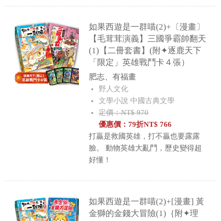
如果西遊是一群喵(2)+〔漫畫〕
【毛茸茸演義】三國爭霸帥翻天
(1)【二冊套書】(附✦逐鹿天下
「限定」英雄戰鬥卡４張）
肥志、有福畫
野人文化
文學小說 中國古典文學
定價：NT$ 970
優惠價：
79
折
NT$
766
打贏是救國英雄，打不贏也要露露
臉。 動物英雄大亂鬥，歷史變得超
好懂！
如果西遊是一群喵(2)+[漫畫] 黃
金獅的金錢大冒險(1)｛附✦理