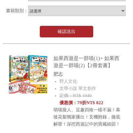
書籍類別：
確認送出
如果西遊是一群喵(1)+ 如果西
遊是一群喵(2)【2冊套書】
肥志
野人文化
文學小說 華文創作
定價：NT$ 1040
優惠價：
79
折
NT$
822
萌喵擬人、逗趣四格一樣不漏！幕
後花絮獨家播出！玄機附錄，徹底
解密！深挖西遊記中的寶藏細節！