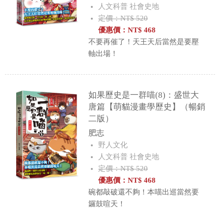
人文科普 社會史地
定價：NT$ 520
優惠價：
NT$
468
不要再催了！天王天后當然是要壓
軸出場！
如果歷史是一群喵(8)：盛世大
唐篇【萌貓漫畫學歷史】（暢銷
二版）
肥志
野人文化
人文科普 社會史地
定價：NT$ 520
優惠價：
NT$
468
碗都敲破還不夠！本喵出巡當然要
鑼鼓喧天！