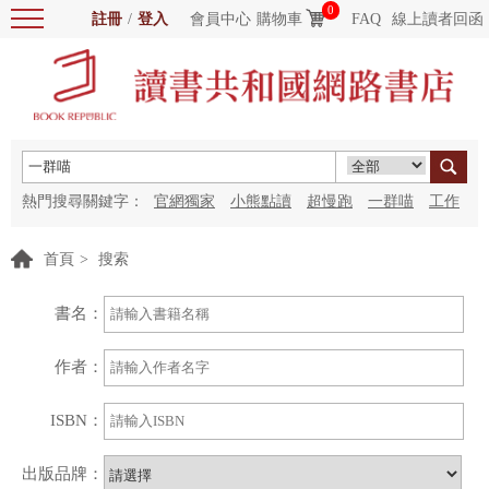
0
註冊
/
登入
會員中心
購物車
FAQ
線上讀者回函
熱門搜尋關鍵字：
官網獨家
小熊點讀
超慢跑
一群喵
工作
細胞
海洋圖書館
紅花
首頁
>
搜索
書名：
作者：
ISBN：
出版品牌：