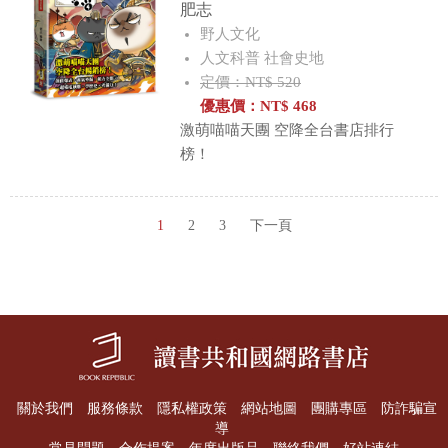
肥志
野人文化
人文科普 社會史地
定價：NT$ 520
優惠價：
NT$
468
激萌喵喵天團 空降全台書店排行
榜！
1
2
3
下一頁
關於我們
服務條款
隱私權政策
網站地圖
團購專區
防詐騙宣
導