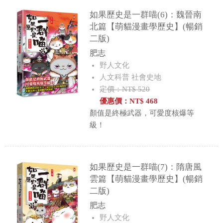
如果歷史是一群喵(6)：魏晉南
北篇【萌貓漫畫學歷史】(暢銷
二版)
肥志
野人文化
人文科普 社會史地
定價：NT$ 520
優惠價：
NT$
468
顏值是終極武器，可愛度核爆等
級！
如果歷史是一群喵(7)：隋唐風
雲篇【萌貓漫畫學歷史】(暢銷
二版)
肥志
野人文化