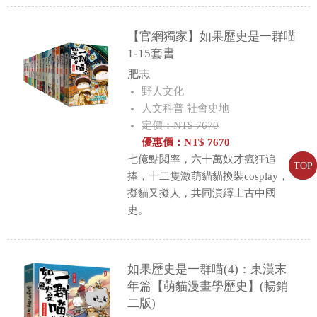
【官網獨家】如果歷史是一群喵
1-15套書
肥志
野人文化
人文科普 社會史地
定價：NT$ 7670
優惠價：
NT$
7670
七億點閱率，六十萬奴才瘋狂追
TOP
TOP
捧，十二隻激萌貓貓換裝cosplay，
擬貓又擬人，共同演繹上古中國
史。
如果歷史是一群喵(4)：東漢末
年篇【萌貓漫畫學歷史】(暢銷
二版)