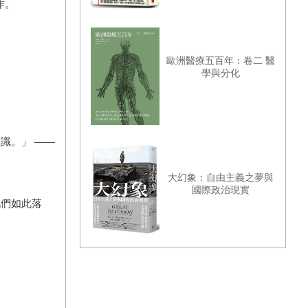
作。
歐洲醫療五百年：卷二 醫
學與分化
意識。」
——
大幻象：自由主義之夢與
國際政治現實
他們如此落