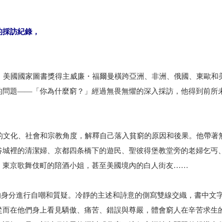
的採訪紀錄，
美國國家圖書獎得主威廉・福爾曼橫跨亞洲、非洲、俄國、東歐和
的問題——「你為什麼窮？」經過無畏無懼的深入採訪，他得到前所
文化、社會和宗教角度，解釋自己落入貧窮的原因和後果。他帶著
谷城裡的清潔婦、京都四条橋下的遊民、聖彼得堡教堂旁的老婦乞丐
、東京歌舞伎町的陪酒小姐，甚至美國境內的白人街友……
身分進行自嘲和質疑。冷靜的主述和詩意的側寫雙線交織，書中文
從而在他們身上看見驕傲、痛苦、錯誤與尊嚴，體會窮人在辛苦求生