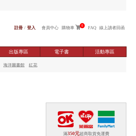
0
註冊
/
登入
會員中心
購物車
FAQ
線上讀者回函
出版專區
電子書
活動專區
海洋圖書館
紅花
350元
滿
超商取貨免運費