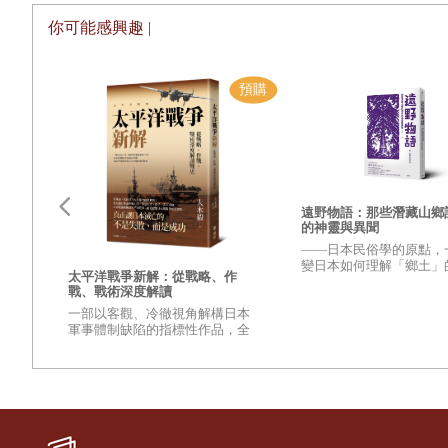
12.
麻木
你可能感興趣 |
13.
疏離
第三部
・
選擇
14.
成本攤銷
15.
沒有罪犯的犯罪
16.
蛇頭的恐懼
遠野物語：那些潛藏山鄉
的神靈與異聞
第四部
・
希望
——日本民俗學的原點，
變日本如何理解「鄉土」
更強
太平洋戰爭新解：從戰略、作
17.
「更多的援助，更好的運用」
興衰
之作——
戰、戰術深度解讀
變世
18.
叢林騎士
一部以客觀、冷徹視角解構日本
的？
軍事體制缺陷的指標性作品，全
壁，
19.
「路面以下」
面檢視太平洋戰爭爆發至終結的
麼讓
重量級著作
20.
骯髒的廁所
至
第五部
・
占位者