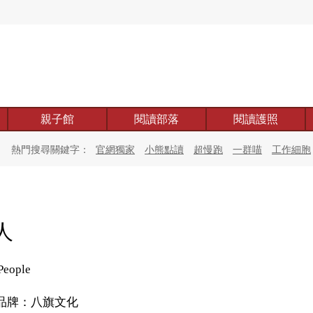
親子館
閱讀部落
閱讀護照
熱門搜尋關鍵字：
官網獨家
小熊點讀
超慢跑
一群喵
工作細胞
人
People
品牌：八旗文化