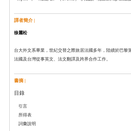
譯者簡介 |
徐麗松
台大外文系畢業，世紀交替之際旅居法國多年，陸續於巴黎
法國及台灣從事英文、法文翻譯及跨界合作工作。
書摘 |
目錄
引言
所得表
詞彙說明