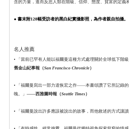
含的力量，進而反思人類在階級、信仰、態度、貧富的定義
● 書末附128幅受訪者的黑白紀實攝影照，為作者親自拍攝。
名人推薦
• 「當前已罕有人能以福爾曼這種方式處理關於全球低下階
舊金山紀事報（
San Francisco Chronicle
）
• 「福爾曼寫出一部力道恢宏之作——本書頌讚了它所記錄
魄。」
——西雅圖時報（
Seattle Times
）
• 「福爾曼說出許多應該被說出的故事，而他敘述的方式讓
• 「有時感性，經常挑釁，福爾曼從獨特視角探索貧窮的情