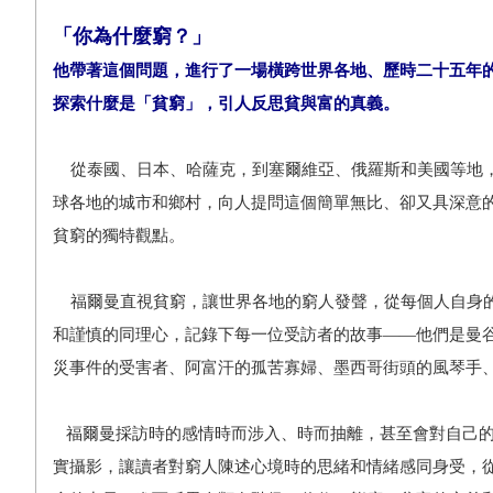
「你為什麼窮？」
他帶著這個問題，進行了一場橫跨世界各地、歷時二十五年
探索什麼是「貧窮」，引人反思貧與富的真義。
從泰國、日本、哈薩克，到塞爾維亞、俄羅斯和美國等地，
球各地的城市和鄉村，向人提問這個簡單無比、卻又具深意
貧窮的獨特觀點。
福爾曼直視貧窮，讓世界各地的窮人發聲，從每個人自身的
和謹慎的同理心，記錄下每一位受訪者的故事——他們是曼
災事件的受害者、阿富汗的孤苦寡婦、墨西哥街頭的風琴手
福爾曼採訪時的感情時而涉入、時而抽離，甚至會對自己的
實攝影，讓讀者對窮人陳述心境時的思緒和情緒感同身受，