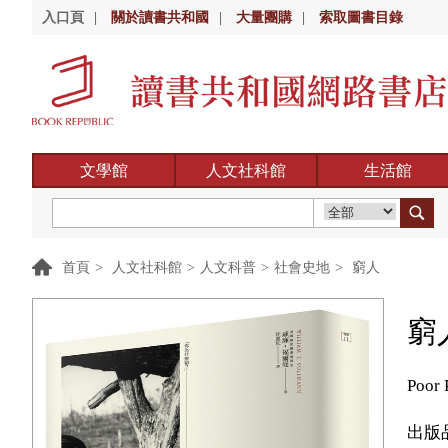
入口頁
|
關於讀書共和國
|
大量團購
|
索取圖書目錄
文學館
人文社科館
生活館
首頁
>
人文社科館
>
人文科普
>
社會史地
>
窮人
窮
Poor 
出版