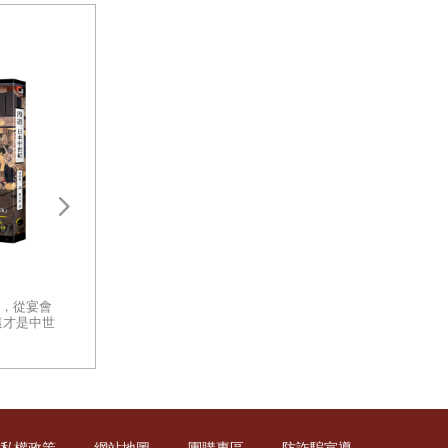
盛世之鑰：為何開放的社會更強
太平洋戰爭新解：
大？從七個黃金時代看文明興衰
戰、戰術深度解讀
的真相
你有沒有想過，那些曾經改變世
，從宴會
一部以客觀、冷徹
界的文明，究竟是怎麼消失的？
這才是中世
軍事體制缺陷的指
面對古代遺跡留下的殘垣斷壁，
日本中世
面檢視太平洋戰爭
你心中是否發出疑問：是什麼讓
重量級著作
一個文明從創造的巔峰跌落至
此？