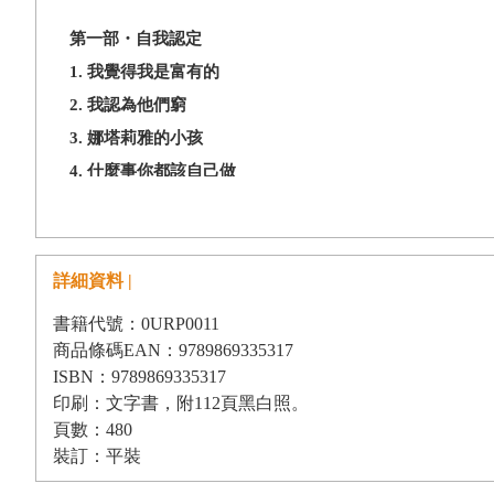
第一部
・
自我認定
1.
我覺得我是富有的
2.
我認為他們窮
3.
娜塔莉雅的小孩
4.
什麼事你都該自己做
5.
兩個山
第二部
・
現象
詳細資料 |
6.
隱形
書籍代號：0URP0011
7.
畸形
商品條碼EAN：9789869335317
8.
不被欲求
ISBN：9789869335317
印刷：文字書，附112頁黑白照。
9.
依賴
頁數：480
10.
容易出意外
裝訂：平裝
11.
痛苦