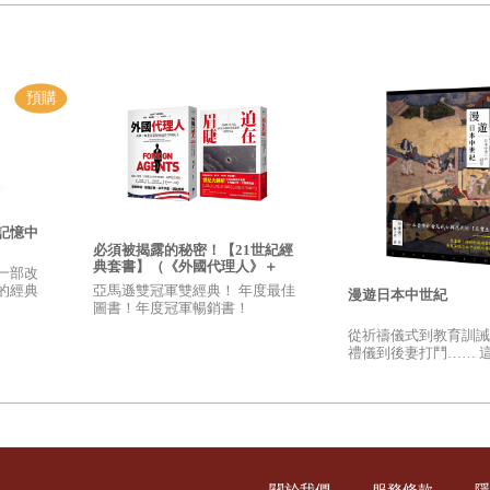
記憶中
必須被揭露的秘密！【21世紀經
典套書】（《外國代理人》＋
一部改
《迫在眉睫》）
亞馬遜雙冠軍雙經典！ 年度最佳
的經典
漫遊日本中世紀
圖書！年度冠軍暢銷書！
從祈禱儀式到教育訓誡
禮儀到後妻打鬥…… 
日本真正的日常生活，
的真實樣貌！