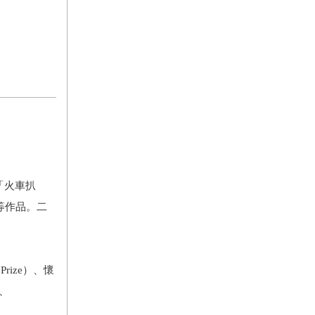
「火車扒
等作品。二
 Prize）、懷
、