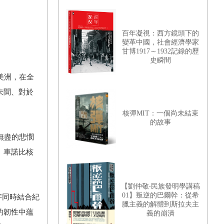
百年凝視：西方鏡頭下的
變革中國，社會經濟學家
甘博1917～1932記錄的歷
史瞬間
美洲，在全
未聞、對於
核彈MIT：一個尚未結束
的故事
無盡的悲憫
、車諾比核
【劉仲敬‧民族發明學講稿
01】叛逆的巴爾幹：從希
字同時結合紀
臘主義的解體到斯拉夫主
的韌性中蘊
義的崩潰