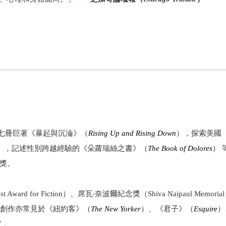
七冊巨著《暴起與沉淪》（
Rising Up and Rising Down
），探索美國
），記述性別跨越經驗的《朵蘿瑞絲之書》（
The Book of Dolores
） 
獎。
d for Fiction）、席瓦‧奈波爾紀念獎（Shiva Naipaul Memorial
導和小說創作亦常見於《紐約客》（
The New Yorker
）、《君子》（
Esquire
）
 。