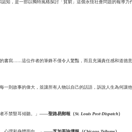
和認知，是一部以獨特風格探討「貧窮」這個永恆社會問題的報導力
級的書寫……這位作者的筆鋒不僅令人驚豔，而且充滿責任感和道德
的每一則故事的偉大，並讓所有人物以自己的話語，訴說人生為何讓
讀者不禁豎耳傾聽。」
——聖路易郵報（
St. Louis Post-Dispatch
）
感、心理和身體面向。」
——芝加哥論壇報（
Chicago Tribune
）