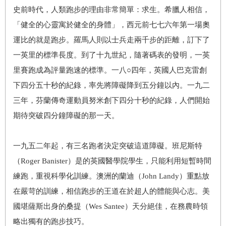
史前時代，人類跑步的理由非常簡單：求生。希臘人相信，
「健全的心靈寓於健全的身體」，西元前七七六年第一場奧
運比的就是跑步。羅馬人則以士兵走兩千步的距離，訂下了
一英里的標準長度。到了十九世紀，隨著碼表的發明，一英
里賽跑成為評量跑速的標準。一八○四年，英國人巴克雷創
下四分五十秒的紀錄，率先將障礙降到五分鐘以內。一九二
三年，芬蘭傳奇運動員努米創下四分十秒的紀錄，人們開始
期待突破四分鐘障礙的那一天。
一九五二年起，有三名跑者決定突破這道障礙。班尼斯特
（Roger Banister）是的英國醫學院學生，只能利用短暫時間
練跑，重視科學化訓練。澳洲的蘭迪（John Landy）重點放
在嚴苛的訓練，相信跑步的王道在於超人的體能與心志。美
國堪薩斯出身的桑提（Wes Santee）天分絕佳，在務農時領
略出獨有的跑步技巧。