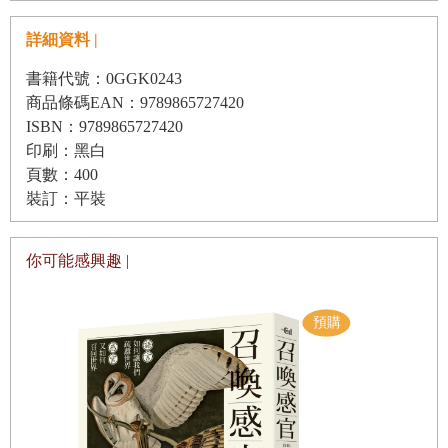
詳細資料 |
天才畫家薩爾瓦多．達利（Salvador Dalí）跟學生曾經有過
一段關於完美的討論。學生問達利：「如果達到完美了，之
書籍代號：0GGK0243
商品條碼EAN：9789865727420
後該怎麼辦。」達利回說：「不用擔心完美之後的事，因為
ISBN：9789865727420
你永遠也無法達到。」
印刷：黑白
頁數：400
一九五四年以前，全世界對完美一英里的定義是能夠在四分
裝訂：平裝
鐘內完成的跑者。因為當時全世界的人都認為不可能有人可
以突破四分鐘。雖然沒有任何科學研究證實，但大家還是相
你可能感興趣 |
信四分一英里的障礙無法被任何跑者跨越。因此，當英國
的、美國的桑提與澳洲的蘭迪宣布要挑戰這道障礙時，他們
不只要改變自己認知的界線，還要同時一起改變全世界的。
這本書講述了這三位跑者從一九五二年到一九五五年之間的
故事，而且更令人感動的是這些故事全都是真實的。作者貝