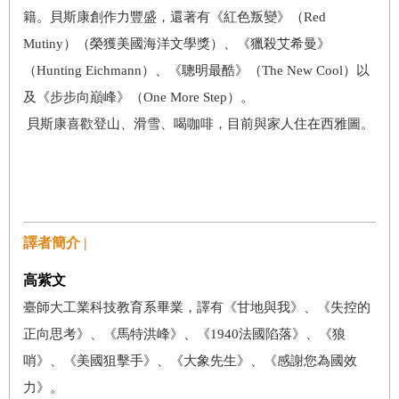
籍。貝斯康創作力豐盛，還著有《紅色叛變》（Red
Mutiny）（榮獲美國海洋文學獎）、《獵殺艾希曼》
（Hunting Eichmann）、《聰明最酷》（The New Cool）以
及《步步向巔峰》（One More Step）。
貝斯康喜歡登山、滑雪、喝咖啡，目前與家人住在西雅圖。
譯者簡介 |
高紫文
臺師大工業科技教育系畢業，譯有《甘地與我》、《失控的
正向思考》、《馬特洪峰》、《1940法國陷落》、《狼
哨》、《美國狙擊手》、《大象先生》、《感謝您為國效
力》。