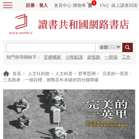
0
註冊
/
登入
會員中心
購物車
FAQ
線上讀者回函
熱門搜尋關鍵字：
官網獨家
小熊點讀
超慢跑
一群喵
工作
細胞
海洋圖書館
紅花
首頁
>
人文社科館
>
人文科普
>
哲學思潮
>
完美的一英里：
三名跑者，一個目標，挑戰百年未破的四分鐘障礙