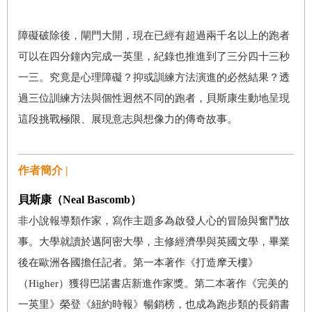
障礙破除後，閘門大開，現在已經有超過兩千名以上的跑者
可以在四分鐘內完成一英里，紀錄也推進到了三分四十三秒
一三。究竟是心理障礙？抑或訓練方法演進的必然結果？透
過三位訓練方法與個性迥然不同的跑者，貝斯康生動地呈現
這段挑戰極限、展現意志與想像力的傳奇故事。
作者簡介 |
貝斯康（Neal Bascomb）
非小說報導類作家，寫作主題多為啟發人心的冒險與奮鬥故
事。大學就讀於邁阿密大學，主修經濟學與英國文學，畢業
後在歐洲各國擔任記者。第一本著作《打造摩天樓》
（Higher）獲得巴諾書店新進作家獎。第二本著作《完美的
一英里》榮登《紐約時報》暢銷榜，也成為跑步類的長銷書