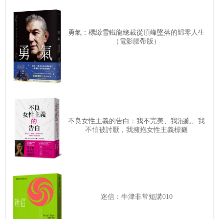
分鐘內跑完一英里。當今的世界紀錄也推進到了三分四十三
秒一三，比七十年前班尼斯特打破障礙時的三分五十九秒四
勇氣：標緻雪鐵龍總裁從頂峰墜落的歸零人生
快了十六秒。當今的一英里賽，如果只跑三分五十九秒的
（電影腰帶版）
話，連決賽都進不了！
極限，是人心所想像出來的。原本存在的障礙只是幻覺。人
的體能受到先天的限制，除非基因改造，否則人類的最大攝
氧量的極限和乳酸閾值的濃度在千年以內很難有重大突破
不良女性主義的告白：我不完美、我混亂、我
_，想要再破紀錄的話，方向很明確：提升自己對完美動作
不怕被討厭，我擁抱女性主義標籤
的知覺敏銳度與跑步技術。因為知覺與技術的進步，沒有上
限。這是事實，但就像地球繞日運轉的事實在十五世紀剛被
哥白尼提出時一樣，也曾遭到眾多非議。
迷信：牛津非常短講010
對於跑步這種在固定距離內爭取最短時間抵達的運動而言，
該怎麼突破有很多訓練理論。這本書就像是一部從一九五二