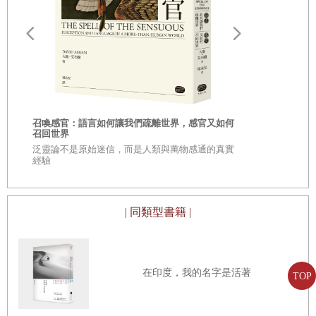
斯康在後記中提到：「本書中的所有對話都不是憑空杜撰
的，都是直接引用第二手資料或第一手訪問」。所以在這本
書中，我們不只看到這些英雄在奪牌與破紀錄時的傳奇事
跡，還可以看到這些英雄背後的害怕與擔憂，以及失敗時遭
受當世媒體的冷嘲熱諷。
客觀性：牛津
召喚感官：語言如何讓我們疏離世界，感官又如何
對
客觀性已經
召回世界
書中對於每一場重要賽事的描述精彩至極，尤其是班尼斯特
以
常就被視為
泛靈論不是原始迷信，而是人類與萬物感通的真實
性
的是量化的
和蘭迪在一九五四年八月七日於溫哥華的那場一哩對決賽，
經驗
題，也都以
像是現場的文字直播般引人入勝。當時兩人都已經突破了障
礙，他們在那場賽事中要一分高下。讀來熱血沸騰，像是兩
| 同類型書籍 |
位當世武林最強的高手在比拚般緊張刺激。
當班尼斯特第一個跑進四分鐘後（時間是三分五十八秒
在印度，我的名字是活著
TOP
四），閘門打開了，洪水便開始出現。原本過去認為不可能
有人做到的事，現在已經有超過兩千名以上的跑者可以在四