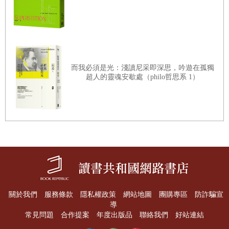
年到一九五四年之間的跑步簡史，從班尼斯特、桑提與蘭迪
在這兩年間分別以自己相信的訓練方式朝著相同的目標互相
競爭的故事，我們看到了眾多不同的訓練理論與方法。
而我必須是光：淺讀尼采即深思，吟遊在孤獨
例如書中的三位主角之一蘭迪在接受記者採訪時，他主張：
超人的靈魂安歇處（philo哲思系 1）
「訓練越嚴苛越好。」關於傷痛，他認為：「沒有灰色，只
有黑色和白色……如果痛到跛行，就完全不能跑囉。如果沒
有，再怎麼痛都要跑。」關於跑姿，他認為「臀部產生驅動
力。頭必須維持垂直，身體重心維持不變，肩膀肌肉放鬆，
腳掌著地時，腳跟先著地，接著腳趾才著地，使腳掌接近平
貼地面。」
就我們現今的科學理論來看，上述所說的都是錯誤的見解，
關於我們
服務條款
隱私權政策
網站地圖
團購專區
防詐騙宣
導
但他可曾經是一英里的世界紀錄保持者啊_！可是最後他還
常見問題
合作提案
年度出版品
聯絡我們
好站連結
是被班尼斯特打敗，這跟科學無關，而是兩人面對訓練的哲