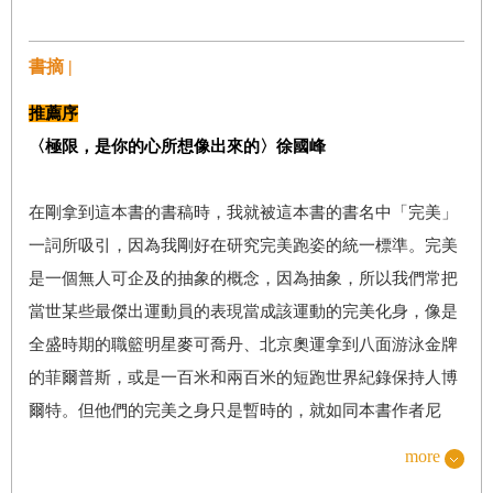
書摘 |
推薦序
〈極限，是你的心所想像出來的〉徐國峰
在剛拿到這本書的書稿時，我就被這本書的書名中「完美」
一詞所吸引，因為我剛好在研究完美跑姿的統一標準。完美
是一個無人可企及的抽象的概念，因為抽象，所以我們常把
當世某些最傑出運動員的表現當成該運動的完美化身，像是
全盛時期的職籃明星麥可喬丹、北京奧運拿到八面游泳金牌
的菲爾普斯，或是一百米和兩百米的短跑世界紀錄保持人博
爾特。但他們的完美之身只是暫時的，就如同本書作者尼
爾．貝斯康所說：「不管是再厲害的紀錄都會有野心勃勃的
more
小伙子以打破紀錄為目標。」所以沒有人會是完美。