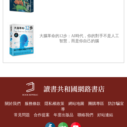
如果有人寫了一本完整論述十七世紀自然思想的歷史，卻一
點沒提及傳統裡所謂的科學革命，也一點都不令人驚訝。
科學革命這個概念至少表現出「我們」對自己祖先的興趣，
大腦革命的12步：AI時代，你的對手不是人工
智慧，而是你自己的腦
這裡「我們」是指的是二十世紀晚期的科學家，他們認為自
己所相信的，就是自然的真理；而這樣的關注足以成為我們
撰寫科學革命歷史的第二個正當理由。科學史家長期以來都
對「當代取向」（presented-oriented）的歷史頗有微詞，認
為當代取向的歷史往往自以為是地解釋過去發生的事。但是
我們也沒有必要因為這樣就放棄瞭解人類如何從過去走到現
在、誰是我們的祖先、我們與過去有什麼樣的連結。在這層
意義下，針對十七世紀科學革命的歷史寫作可以詮釋這些轉
關於我們
服務條款
隱私權政策
網站地圖
團購專區
防詐騙宣
變──當然，絕對不是直接或簡化地──這些轉變形成當代的
導
常見問題
合作提案
年度出版品
聯絡我們
好站連結
某些特色，又因為某些特別的目的，我們也對這些特色感到
興趣。科學革命的故事，就如同達爾文演化論中講述人類起