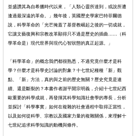
並盛讚其為自希臘時代以來，「人類心靈所達到，或說所遭
逢過最深遠的革命。」幾年後，英國歷史學家巴特菲爾德
說，科學革命的「光芒掩蓋了基督教崛起之後的一切成就，
它讓文藝復興和宗教改革顯得只不過是歷史的插曲……（科
學革命是）現代世界與現代心智狀態的真正起源。」
「科學革命」的概念我們都很熟悉，不過究竟什麼才是科
學？什麼才是科學史討論的對象？十七世紀種種「新」觀
點、「新」方法，真的與之前的歷史無關？歷史究竟是連
續、還是斷裂的？本書作者謝平開宗明義，介紹十七世紀西
歐重要的科學成就，再發揮其科學知識社會學的專長，分析
並探討「科學事實」如何在複雜的社會過程中取得正當性，
以及如何從科學、宗教以及國家力量的複雜關係，來理解十
七世紀追求科學知識的動機與條件。