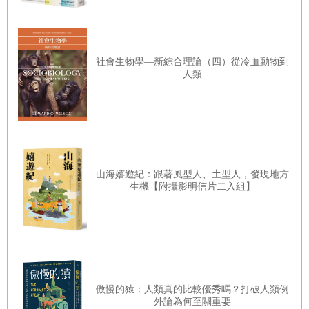
比較沒那麼理論化的實作。又例如，將物理學數學化需要的
訓練就與植物學非常不同。另外，天文學該如何研究、什麼
才是天文學家該有的信念，也往往有不同看法；被稱為「真
社會生物學—新綜合理論（四）從冷血動物到
人類
科學」的天文學和化學，與被稱為「偽科學」的占星學與煉
金術之間的爭議極多；不同實作者對於「自然研究」的範
疇，也有相當不同的理解。這真的一點都不誇張。在這些爭
議下被建構出來的「科學革命」，其概念下的文化實作也不
見得完全能對應現代早期或十七世紀所指涉的科學範疇。歷
山海嬉遊紀：跟著風型人、土型人，發現地方
史學家對於哪些實作才是科學革命的「核心」有不同看法；
生機【附攝影明信片二入組】
而當時的參與者對於何種實作生產出的是純正的知識，哪些
已經經過徹底改造，也多有爭論。
更根本的判斷標準是，我們應該理解到十七世紀的「大部分
人」──甚至是大部分受過教育的人──並不相信專業實作者
傲慢的猿：人類真的比較優秀嗎？打破人類例
外論為何至關重要
所相信的，也不認為解釋世界的方式發生了劃時代的革命。