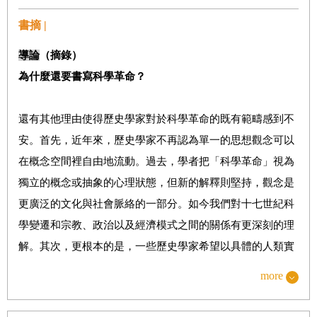
書摘 |
導論
（摘錄）
為什麼還要書寫科學革命？
還有其他理由使得歷史學家對於科學革命的既有範疇感到不
安。首先，近年來，歷史學家不再認為單一的思想觀念可以
在概念空間裡自由地流動。過去，學者把「科學革命」視為
獨立的概念或抽象的心理狀態，但新的解釋則堅持，觀念是
更廣泛的文化與社會脈絡的一部分。如今我們對十七世紀科
學變遷和宗教、政治以及經濟模式之間的關係有更深刻的理
解。其次，更根本的是，一些歷史學家希望以具體的人類實
作為研究對象，因為概念或觀念是從具體的人類活動中誕生
more
的。我們應該關心，當人們進行或確認一個觀察、證明了一
條公式，或完成一項實驗時，實際上做了什麼？將科學革命