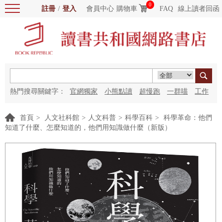
0
註冊
/
登入
會員中心
購物車
FAQ
線上讀者回函
熱門搜尋關鍵字：
官網獨家
小熊點讀
超慢跑
一群喵
工作
細胞
海洋圖書館
紅花
首頁
>
人文社科館
>
人文科普
>
科學百科
>
科學革命：他們
知道了什麼、怎麼知道的，他們用知識做什麼（新版）