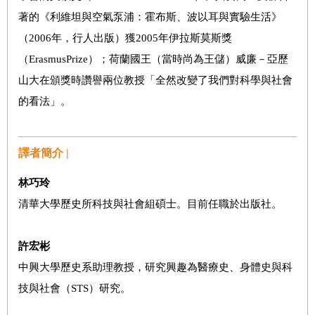
著的《利維坦與空氣泵浦：霍布斯、波以耳與實驗生活》
（2006年，行人出版）獲2005年伊拉斯莫斯獎
（ErasmusPrize）；荷蘭國王（當時尚為王儲）威廉－亞歷
山大在頒獎時讚譽兩位教授「全然改變了我們對科學與社會
的看法」。
譯者簡介 |
林巧玲
清華大學歷史所科技與社會組碩士。目前任職於出版社。
許宏彬
中興大學歷史系助理教授，研究興趣為醫療史、身體史與科
技與社會（STS）研究。