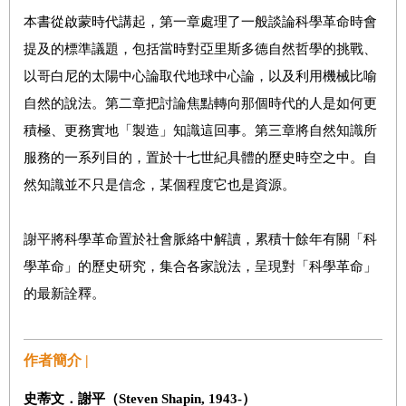
本書從啟蒙時代講起，第一章處理了一般談論科學革命時會
提及的標準議題，包括當時對亞里斯多德自然哲學的挑戰、
以哥白尼的太陽中心論取代地球中心論，以及利用機械比喻
自然的說法。第二章把討論焦點轉向那個時代的人是如何更
積極、更務實地「製造」知識這回事。第三章將自然知識所
服務的一系列目的，置於十七世紀具體的歷史時空之中。自
然知識並不只是信念，某個程度它也是資源。
謝平將科學革命置於社會脈絡中解讀，累積十餘年有關「科
學革命」的歷史研究，集合各家說法，呈現對「科學革命」
的最新詮釋。
作者簡介 |
史蒂文．謝平
（
Steven Shapin, 1943-
）