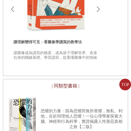
的自然知識，並發展新的實作，人們透過實作，獲取、評價
和交流正統的知識。他們認為自己是「現代論者」，有別於
「傳統」的思考與實作模式。在這層意義上，今日所謂「科
學革命的巨變」來自他們（和被他們攻擊的人士）的說法，
山毛櫸生命
科學革命來自二十世紀中葉的歷史學家發明一說，實則過於
讓理解變得可見：看圖像學讀寫的教學法
次，聽樹自
簡化。所以我們可以這麼說，十七世紀有人有意識且大規模
★全球暢銷
讓圖像成為讀寫的橋梁，成為孩子理解世界、表達
雷本新作 ★
自身的關鍵基礎。學習讀寫，從看懂圖像中的情緒
地改變人們對自然的信念，以及獲取自然知識的方法。一本
上
到四周暢銷13
與故事開始。
探討科學革命的書理應告訴讀者當時的這些企圖，不論這些
企圖當時是否成功，以及彼此之間是否相互競爭、或是矛
TOP
盾。
| 同類型書籍 |
但是為什麼我們選擇只說某些故事，而不說其他的呢？如果
恐懼的力量：因為恐懼而無所畏懼，無私、利
在十七世紀，不同的人持有不同的世界觀，我們該如何挑選
他，在於同理他人恐懼！一位心理學家探索大
我們的主角和他們的信念？例如，某些「自然哲學家」主張
腦、神經和行為科學，實證揭露人性善惡真相
之旅【二版】
理論化，同時也有某些學者力倡蒐集事實和實驗，相對來說