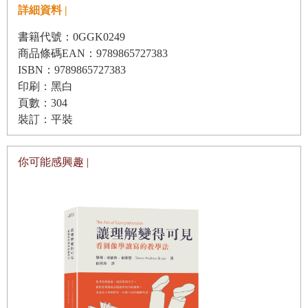
詳細資料 |
理解成「人類的活動史」，會非常不同於把它理解成（自由
流動的）概念的「概念史」。最後，歷史學家對「誰」創造
書籍代號：0GGK0249
商品條碼EAN：9789865727383
了科學革命，也很感興趣。什麼樣的人開創了這樣的變革？
ISBN：9789865727383
當他們點燃這場革命之火，同時代的人都相信他們嗎？還是
印刷：黑白
只有一小部分的人相信？如果只有非常少數的人參與，我們
頁數：304
為什麼會說科學革命是個影響「我們」重新看待世界的重大
裝訂：平裝
革命？為什麼會說科學革命開啟了「我們」此刻的現代性？
這一連串的問題若不解決，將變成我們在使用科學革命這個
你可能感興趣 |
概念時，習焉不察的陷阱。要回答這樣的問題，意味著我們
得對現代早期的科學變革有套解釋，以符合我們這個凡事較
不斬釘截鐵，但充滿好奇心的時代。
即便有這些合理的懷疑與不確定，書寫科學革命仍是有意義
的。主要的考量有兩個，第一，許多十六世紀晚期和十七世
紀的重要人物都曾明確表示，他們致力推動非常新穎、重要