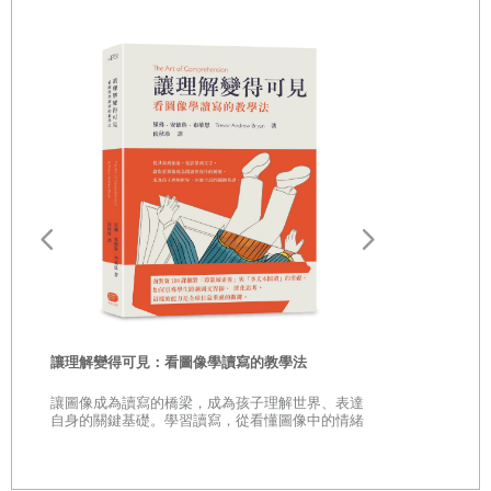
來不曉得的肌肉會酸痛不已。每個人都會養成自己感覺順手的搬重物
方法，不自覺就沿用習慣的方法。「有些管理人員認為，」一九四一
年一本談論清垃圾的巨著上寫道，「能獨自快速學會用最好、最輕鬆
的方式搬運垃圾，就是值得留下的清潔隊員。」
一九三七年成立的美國公共工程協會寫了《廢棄物回收實務》
（
Refuse Collection Practice
）這本書，提出解決都市公共建設問題的
新策略，包括時動研究（
time-motion studies
）以及關於官僚效率的嚴
肅見解。顯而易見，美國公共工程協會很快就關注起固態廢棄物，在
一九三八年首次出版刊物，《街道清潔實務》（
Street Cleaning
Practice
），第二本是《下水道租用費》（
Sewer Rentals
），第三本才
是《廢棄物回收實務》。《廢棄物回收實務》探討的範圍很廣，根據
山毛櫸生命
讓理解變得可見：看圖像學讀寫的教學法
次，聽樹自
在美國與加拿大一百九十個城市進行的研究，提出建議。
★全球暢銷
讓圖像成為讀寫的橋梁，成為孩子理解世界、表達
雷本新作 ★
自身的關鍵基礎。學習讀寫，從看懂圖像中的情緒
由於搬垃圾的工作相當耗費體力，因此有人紛紛舉出自己認為最好的
上
到四周暢銷13
與故事開始。
做法。「有些搬垃圾的人喜歡把裝垃圾的容器抬到肩膀或頭上，再搬