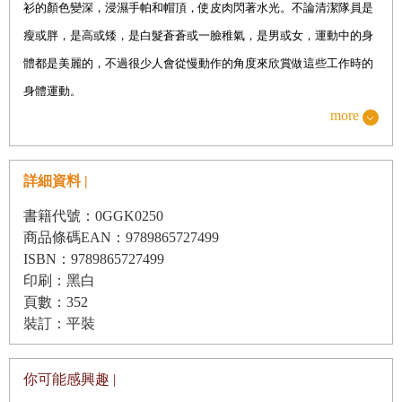
衫的顏色變深，浸濕手帕和帽頂，使皮肉閃著水光。不論清潔隊員是
瘦或胖，是高或矮，是白髮蒼蒼或一臉稚氣，是男或女，運動中的身
體都是美麗的，不過很少人會從慢動作的角度來欣賞做這些工作時的
身體運動。
more
清垃圾跟任何粗活一樣，竅門是速度。清潔隊在午餐前能清除十二到
十四噸垃圾，但是要做得那麼快是得付出代價的。加快工作速度就會
更常受傷，就算沒有肌肉撕裂傷或扭傷，疼痛也會更嚴重，而且恢復
詳細資料 |
得更緩慢。
書籍代號：0GGK0250
商品條碼EAN：9789865727499
在紐約市，清潔隊員會學習如何彎腰與搬運最安全、最有效率，但是
ISBN：9789865727499
這些技巧很難傳授，新隊員總是自以為早就會了。訓練期間，搬重物
印刷：黑白
的課程有時候會變成靜態的問答，菜鳥詢問教官工作內容到底是什
頁數：352
麼、怎麼爭取離家近的職務、哪些分隊絕對要避開、大約多久以後能
裝訂：平裝
去收垃圾。雖然這些問題既務實又重要，但是搬垃圾的物理學也是
呀。很少清潔隊員會忘記第一天搬垃圾；而且最初幾個月，多數人從
你可能感興趣 |