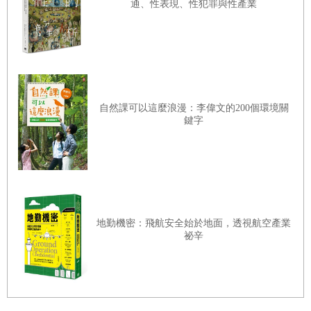
然而，現代的垃圾桶大多不是那個樣子（我也不相信一九四一年的垃
通、性表現、性犯罪與性產業
圾桶有那麼乾淨）。那兩張照片勾起我的記憶，某天下午，在市議會
聽證會，一名政治人物提出強硬的要求。她代表下東區，下東區熱鬧
繁華，過度擁擠，有許多高層國宅。在她的選區和紐約市的其他地
區，當天報紙頭版都在報導老鼠的問題，那位議員指稱老鼠大啖國宅
自然課可以這麼浪漫：李偉文的200個環境關
數百包垃圾袋裡的垃圾。老鼠讓那位市議員不悅，但是垃圾袋讓她更
鍵字
不悅。在聽證會中，她質問杜赫帝局長，有沒有東西可以取代垃圾
袋，最後用幾乎是咆哮的音量要求局長，當場立刻在世人面前公開發
誓，會用有蓋子的金屬垃圾桶取代所有垃圾袋。
接下來她沉默片刻，怒目注視著局長。杜赫帝說話，帶著鼻音的史坦
頓島口音迴盪會議室內。局長告訴她，說自己任職數十年，對金屬垃
地勤機密：飛航安全始於地面，透視航空產業
祕辛
圾桶瞭若指掌。垃圾桶比垃圾袋還糟，垃圾桶很快就會凹掉，然後蓋
子就蓋不上，或不見，或沒人用。手把會斷掉。底面、側面和邊框會
生鏽，生鏽的地方會破損、出現尖凸處，可能會傷到搬運的人。底面
鏽蝕破損之前，水和垃圾汁會沉積發酸，導致滋生蛆蟲，臭氣加重。