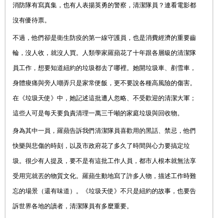
消防隊有寫真集，也有人表揚英勇的警察，清潔隊員？連看電影都
沒有優待票。
不過，他們卻是衛生防疫的第一線守護員，也是消費經濟的重要齒
輪，沒人收，就沒人買。人類學家羅蘋花了十年跟各層級的清潔隊
員工作，想要知道紐約的垃圾都去了哪裡。她開垃圾車、剷雪車，
身體痠痛與旁人嘲弄只是家常便飯，更不要說各種高風險的傷害。
在《垃圾天使》中，她記述這批遭人忽略、不受歡迎的清潔大軍；
這些人可是每天要負責清理一萬三千噸的家庭垃圾與回收物。
身為其中一員，羅蘋告訴我們清潔隊員喜歡用的黑話、禁忌，他們
快樂與悲傷的時刻，以及市政府花了多久了時間與心力要搞定垃
圾。很少有人提及，要不是有這批工作人員，都市人根本就無法享
受用完就丟的物質文化。羅蘋生動地寫了許多人物，描述工作時難
忘的場景（還有味道）。《垃圾天使》不只是紐約的故事，也要告
訴世界各地的讀者，清潔隊員有多麼重要。