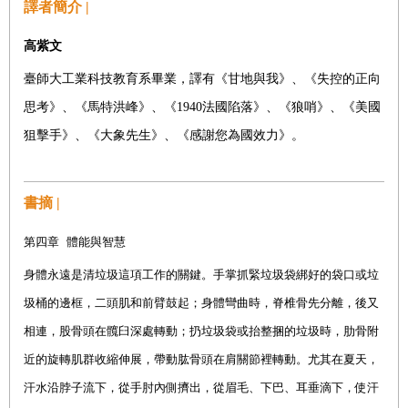
譯者簡介 |
高紫文
臺師大工業科技教育系畢業，譯有《甘地與我》、《失控的正向
思考》、《馬特洪峰》、《1940法國陷落》、《狼哨》、《美國
狙擊手》、《大象先生》、《感謝您為國效力》。
書摘 |
第四章
體能與智慧
身體永遠是清垃圾這項工作的關鍵。手掌抓緊垃圾袋綁好的袋口或垃
圾桶的邊框，二頭肌和前臂鼓起；身體彎曲時，脊椎骨先分離，後又
相連，股骨頭在髖臼深處轉動；扔垃圾袋或抬整捆的垃圾時，肋骨附
近的旋轉肌群收縮伸展，帶動肱骨頭在肩關節裡轉動。尤其在夏天，
汗水沿脖子流下，從手肘內側擠出，從眉毛、下巴、耳垂滴下，使汗