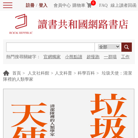
0
註冊
/
登入
會員中心
購物車
FAQ
線上讀者回函
熱門搜尋關鍵字：
官網獨家
小熊點讀
超慢跑
一群喵
工作
細胞
海洋圖書館
紅花
首頁
>
人文社科館
>
人文科普
>
科學百科
>
垃圾天使：清潔
隊裡的人類學家