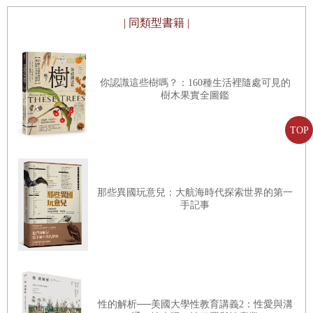
到垃圾車。」作者寫道，「搬垃圾桶最輕鬆的方法
⋯⋯
是快速平穩地
把垃圾桶抬到大約膝蓋的高度，接著順勢再用膝蓋往上頂，在大約肩
| 同類型書籍 |
膀的高度，用一隻手托住垃圾桶底部。從這個姿勢，能輕鬆把垃圾桶
放到肩膀或頭頂上，或繼續把垃圾桶推到垃圾車裡。」
你認識這些樹嗎？：160種生活裡隨處可見的
書上有一張說明照片，一名男性非裔美國人，穿戴帽子、手套、靴子
樹木果實全圖鑑
和長及膝蓋的工作圍裙，左肩上平衡著一個裝滿垃圾的高錫桶。旁邊
TOP
還有一張照片，一名白人，穿戴帽子、手套和靴子，但是沒有穿工作
圍裙，頭上平衡著一個寬大的洗衣盆，同樣裝滿垃圾。內文沒有說他
有沒有在帽子裡放護墊，但是有解釋說有些人喜歡用這種方式，因為
那些異國玩意兒：大航海時代探索世界的第一
「用這種姿勢比較容易平衡寬大的容器」。
手記事
照片裡的桶子和盆子外形完好，沒有明顯的凹曲邊緣或鏽蝕破洞。那
是用於說明的，裡頭八成也沒有長滿蛆，或滴漏發臭的汙水，也就是
腐爛物質產生的「垃圾汁」。看起來有擦洗過，把裡頭的垃圾和廢棄
物倒掉後，還是能放無害的東西，像是兒童玩具和換洗衣物。
性的解析──美國大學性教育講義2：性愛與溝