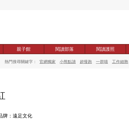
親子館
閱讀部落
閱讀護照
熱門搜尋關鍵字：
官網獨家
小熊點讀
超慢跑
一群喵
工作細胞
紅
品牌：遠足文化