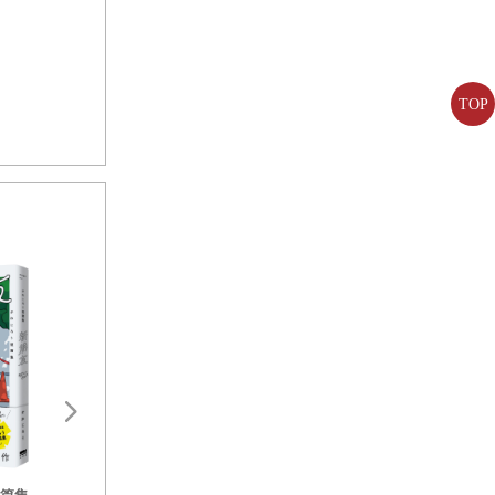
便晾一邊，
，依序傳下
找一個吧！
回頭去書房
TOP
性病例。字
的家族都用
著？轉頭便
草甚至土壤
兩天，我讓
神仙府綺異誌：封城榜（雙頭書
設計；臺文小說×華文翻譯）【隨
書贈福田流福氣書卡】
木棉情書
以臺文小說為骨幹，揉合府城文
史、民間信仰與神怪想像； 每一