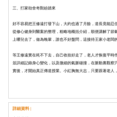
三、打家劫舍奇獸紛踏來
好不容易把王修遠打發下山，大約也過了月餘，道長竟能忍
從修心健身到醫案的整理，粗略地概括介紹，順便講解了節
上哪兒去了，做為晚輩，誰也不好盤問，這接待王家小老闆
等王修遠實在耗不下去，自己收拾好走了，老人才恢復平時
並詳細記錄身心變化，以及微細的氣脈碰撞，在脈動裏觀察
實後，才開始真正傳道授業。小紅胸無大志，只要跟著老人
正當小紅猶豫著如何應付老人的正式要求，沒等她開口，老
脫口而出：「我選醫，佛道太難了，不學。」說著這話，心
無遮掩，自己也莫名奇妙。
詳細資料 |