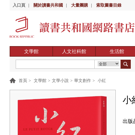
入口頁
|
關於讀書共和國
|
大量團購
|
索取圖書目錄
文學館
人文社科館
生活館
首頁
>
文學館
>
文學小說
>
華文創作
>
小紅
小
出版