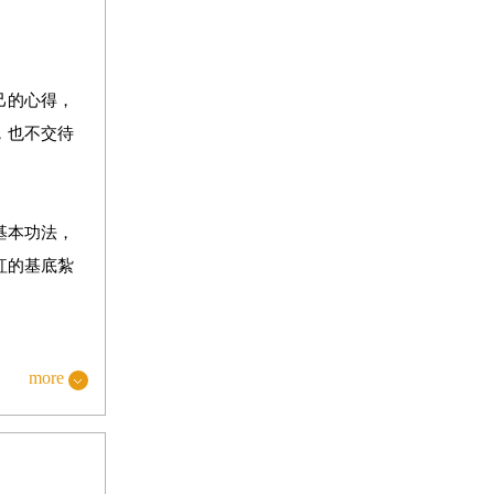
己的心得，
，也不交待
基本功法，
紅的基底紮
太多，小紅
more
恐懼，竟似