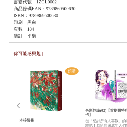
「好傳承都是單傳，我既收了妳，就不會再教別人，妳記著
書籍代號：1ZGL0002
商品條碼EAN：9789869500630
這傳承，妳只能增加，卻一絲一毫都不得減少，歷代祖師爺
ISBN：9789869500630
去。」啊？那要是找不到傳人呢？「等！」不是吧！再找個
印刷：黑白
啊？萬不能把這麼好的傳承斷在我手上啊！我看那個王修遠
頁數：184
把案上的醫案看完，沒看完不許出來吃飯。」
裝訂：平裝
屋裏竹藤書桌上，早已備好幾大摞線裝書，新舊夾雜，似乎
你可能感興趣 |
體也各自不同，卻大都十分齊整娟秀，不似匆忙記錄的潦草
代代相傳的醫生世家，非常清楚地方上各家族病史，也就能
小紅翻到養生用的釀造，眼睛發亮得加快了速度，正津津有
忘，妳學藝再這麼偏食，我可要沒收了當賞罰，管束妳閱讀
民風，樣樣都要學。「師父！您老人家太看得起我了，隨便
頭書
色彩悖論(02)【首刷贈特
臘梅師兄給妳開開竅，讀起來就不費勁了。算妳丫頭運氣好
【隨
卡】
木棉情書
城文
從「想討所有人喜歡」的
每一
離吧！獻給焦慮成年人們的