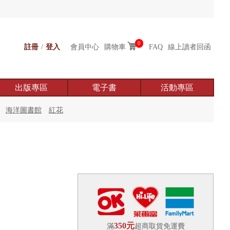
0
註冊
/
登入
會員中心
購物車
FAQ
線上讀者回函
出版專區
電子書
活動專區
海洋圖書館
紅花
350元
滿
超商取貨免運費