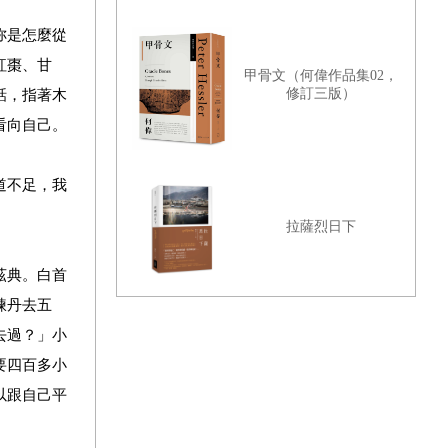
妳是怎麼從
紅棗、甘
甲骨文（何偉作品集02，
修訂三版）
話，指著木
看向自己。
道不足，我
拉薩烈日下
茲典。白首
煉丹去五
去過？」小
要四百多小
以跟自己平