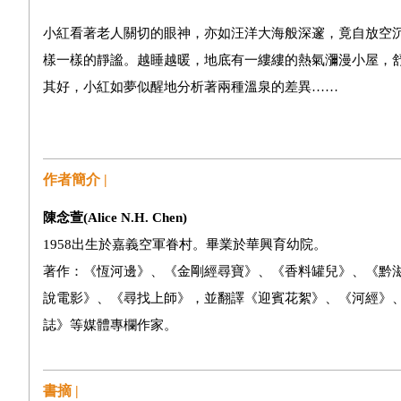
小紅看著老人關切的眼神，亦如汪洋大海般深邃，竟自放空
樣一樣的靜謐。越睡越暖，地底有一縷縷的熱氣瀰漫小屋，
其好，小紅如夢似醒地分析著兩種溫泉的差異……
作者簡介 |
陳念萱(Alice N.H. Chen)
1958出生於嘉義空軍眷村。畢業於華興育幼院。
著作：《恆河邊》、《金剛經尋寶》、《香料罐兒》、《黔
說電影》、《尋找上師》，並翻譯《迎賓花絮》、《河經》
誌》等媒體專欄作家。
書摘 |