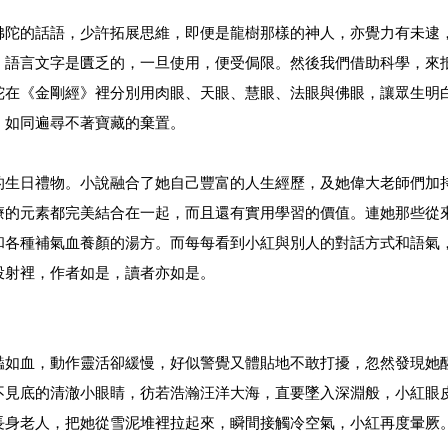
佛陀的話語，少許拓展思維，即便是龍樹那樣的神人，亦覺力有未逮
。語言文字是匱乏的，一旦使用，便受侷限。然後我們借助科學，來
陀在《金剛經》裡分別用肉眼、天眼、慧眼、法眼與佛眼，讓眾生明
，如同遍尋不著寶藏的棄置。
的生日禮物。小說融合了她自己豐富的人生經歷，及她偉大老師們加
療的元素都完美結合在一起，而且還有實用學習的價值。連她那些從
和各種補氣血養顏的湯方。而每每看到小紅與別人的對話方式和語氣
投射裡，作者如是，讀者亦如是。
豔如血，動作靈活卻緩慢，好似警覺又體貼地不敢打擾，忽然發現她
不見底的清澈小眼睛，彷若浩瀚汪洋大海，直要墜入深淵般，小紅眼
長身老人，把她從雪泥堆裡拉起來，瞬間接觸冷空氣，小紅再度暈厥