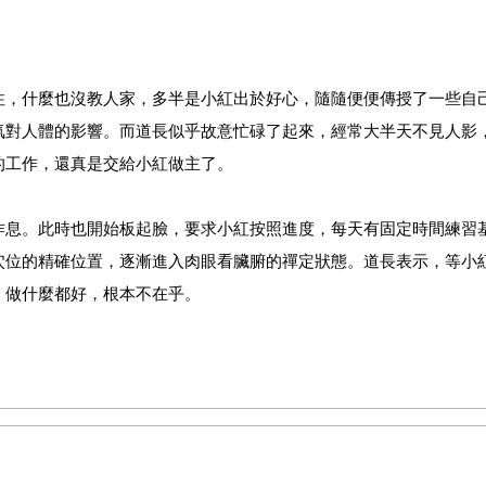
住，什麼也沒教人家，多半是小紅出於好心，隨隨便便傳授了一些自
氣對人體的影響。而道長似乎故意忙碌了起來，經常大半天不見人影
的工作，還真是交給小紅做主了。
作息。此時也開始板起臉，要求小紅按照進度，每天有固定時間練習
穴位的精確位置，逐漸進入肉眼看臟腑的禪定狀態。道長表示，等小
，做什麼都好，根本不在乎。
人不由分說：「佛道醫，選一樣，雖然最終妳都得學。」佛與道規矩
裏泛出似有若無的憂傷，不知為何，讓小紅十分地困惑。對於信仰的