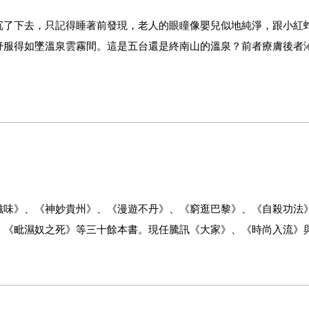
沉了下去，只記得睡著前發現，老人的眼瞳像嬰兒似地純淨，跟小紅
舒服得如墜溫泉雲霧間。這是五台還是終南山的溫泉？前者療膚後者
滋味》、《神妙貴州》、《漫遊不丹》、《窮逛巴黎》、《自殺功法
、《毗濕奴之死》等三十餘本書。現任騰訊《大家》、《時尚入流》