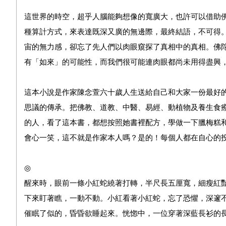
這世界的時空，超乎人腦能夠想像的寬廣大，也許可以借助
種算計方式，來表達既深又廣的無邊際，最終結語，不可得
宙的無力感，卻忘了先人們以肉眼窺探了真相中的真相。佛
有「如來」的可能性，而我們很可能連肉眼都尚未用得盡興
這本小說是作家陳念萱六十歲人生送給自己和大家一份最好
思議的傳承。把佛教、道教、中醫、易經、動植物及養生食
的人，看了這本書，都想按照她書裡配方，學做一下臘梅糕
會心一笑，這不就是作家本人嗎？是的！每個人都在自心的
◎
醒來時，眼前一條小紅蛇繞著打轉，半尺長五厘寬，細瘦紅
下來盯著瞧，一動不動。小紅看著小紅蛇，忘了恐懼，深邃
催眠了似的，昏昏欲睡起來。恍惚中，一位穿著深藍長衫的