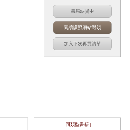
書籍缺貨中
閱讀護照網站選領
加入下次再買清單
| 同類型書籍 |