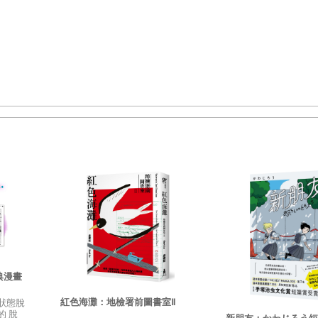
，擔負了傳承的責任，便不可挑挑揀揀，喜歡的一頭栽進去，不喜歡
的心血與經驗，必須全記住，一樣也不能少。將來，找到自己的傳人
備胎的，我不靠譜啊！小紅忽然千斤重擔地無法呼吸：「您老人家再
就巴望著做您的徒弟，您要不收下他吧？」孫道長一甩手：「閉嘴！
並沒有按照年份擺放，小紅翻看了幾下，卻發現是內外科分類與區域
隨筆。原來古代醫生們多半是家庭醫師制，除非遇上重大事故，像樣
防範於未然，若非遇上天災人禍與流行病，幾乎全是養生之道。
味，猛地被拍了一下，聽得道長陌生語氣的大喝：「我剛才說什麼來
的次序，妳是希望自己來，還是樣樣都被約束著？」天文、地理、藥
一樣，這輩子都讀不完啊！」孫道長轉頭微笑，沒讓小紅看見：「過
典漫畫
，這季節，他該來了。」臘梅師兄？
紅色海灘：地檢署前圖書室Ⅱ
狀態脫
 脫