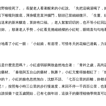
被野狼咬死了。」長髮老人看著醒來的小紅說。「先把這碗湯喝了，
直下喉嚨到腹底，渾身暖意直沖腦門，額頭已冒細細微汗。「生薑、
遠送來的新米釀造，算妳有口福。」老人絮絮叨叨的，也不等小紅回
著妳。」順著老人手勢，小紅看見捲縮繞樑的小紅蛇，眼睛直勾勾地
許地看了小紅一眼：「小姑娘，有道理，可惜冬天的花椒已過氣，力
這是什麼意思嗎？」小紅虛弱卻興致盎然地念著：「青衿之歲，高尚
的藥材。「秦嶺與五台山的藥材，孰勝？」小紅亢奮得臉都紅了：「
妳的？」小紅的臉色忽然煞白，沈默不語。「七百公里的距離，妳都
吧！」按照每小時三公里的步行慢速度，來回不停一千四百公里，也
給誰採藥？從五歲開始，已有七個年頭，這孩子的藥理植物學簡直可