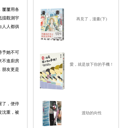
，屢屢用各
抵擋觀測宇
再見了，漫畫(下)
白人人都俱
持予她不可
來不進廚房
愛，就是放下你的手機！
，朋友更是
醒了，便停
皮沈重，被
渡劫的向性
。