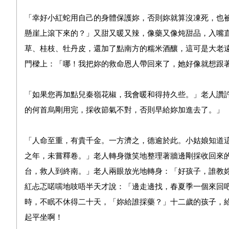
「幸好小紅蛇用自己的身體保護妳，否則妳就算沒凍死，也
懸崖上滾下來的？」又甜又暖又辣，像藥又像炖甜品，入嘴
草、桂枝、牡丹皮，還加了點南方的糯米酒釀，這可是大老
門樑上：「哪！我把妳的救命恩人帶回來了，她好像就想跟
「如果您再加點兒秦嶺花椒，我會暖和得持久些。」老人讚
的何首烏剛用完，採收節氣不對，否則早給妳加進去了。」
「人命至重，有貴千金。一方濟之，德逾於此。小姑娘知道
之年，未嘗釋卷。」老人轉身微笑地整理著牆邊剛採收回來
台，救人到終南。」老人兩眼放光地轉身：「好孩子，誰教
紅忐忑喏嚅地吱唔半天才說：「邊走邊找，春夏季一個來回
時，不眠不休得二十天，「妳給誰採藥？」十二歲的孩子，
起平坐啊！