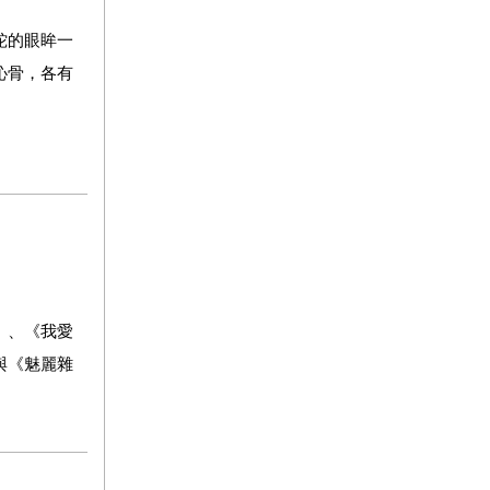
蛇的眼眸一
沁骨，各有
》、《我愛
與《魅麗雜