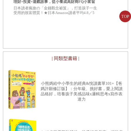
理財×投資×遊戲故事，從小養成高財商FQ小富翁
我才不上當
【套書限定贈「小錢變大錢」大富翁闖關遊戲】附
正有錢人的最
日本讀者瘋搶の「金錢觀念祕笈」，打造孩子一生
★養成無數
★角色對戰牌卡12張
（附★賺錢小
受用的致富體質！★日本Amazon讀者平均4.8／5
★日本Amaz
TOP
顆星，超級好評！
，
| 同類型書籍 |
小熊媽給中小學生的經典&悅讀書單101+【爸
媽許願修訂版】：分年級、挑好書，愛上閱讀
品格好，培養孩子美感品味x邏輯思考x寫作表
達力