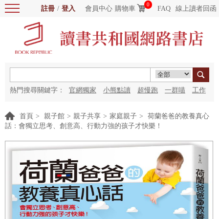
0
註冊
/
登入
會員中心
購物車
FAQ
線上讀者回函
熱門搜尋關鍵字：
官網獨家
小熊點讀
超慢跑
一群喵
工作
細胞
海洋圖書館
紅花
首頁
>
親子館
>
親子共享
>
家庭親子
>
荷蘭爸爸的教養真心
話：會獨立思考、創意高、行動力強的孩子才快樂！