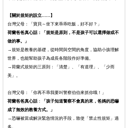
【
關於規矩的設立……】
台灣父母：「寶貝～坐下來乖乖吃飯，好不好？」
荷蘭爸爸真心話：「規矩是原則，不是孩子可以選擇做或不
做的事。」
→規矩是教養的基礎，從時間與空間的角度，協助小孩理解
世界，也能幫助孩子為成長各階段作好準備。
→荷蘭式規矩的三原則：「清楚」、「有道理」、「少而
美」。
台灣父母：「你再不乖我要叫警察伯伯來抓你哦！」
荷蘭爸爸真心話
：
「孩子知道警察不會真的來，爸媽的恐嚇
成了無效的教養方式。」
→恐嚇被當成解決緊急情況的手段，致使「禁止性規矩」過
多。