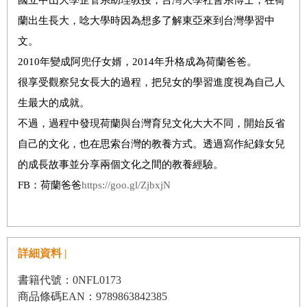
蘭出生長大，唸大學時因為想多了解東亞來到台灣學習中
文。
2010年變成阿兜仔女婿，2014年升格成為荷蘭爸爸。
很享受觀察兒女長大的過程，把兒女的學習進度視為自己人
生最大的成就。
不過，過程中發現荷蘭與台灣育兒文化大大不同，開始反省
自己的文化，也在思索台灣的教養方式。透過寫作紀錄女兒
的成長故事並分享兩個文化之間的教養經驗。
FB：荷蘭爸爸
https://goo.gl/ZjbxjN
詳細資料 |
書籍代號：0NFL0173
商品條碼EAN：9789863842385