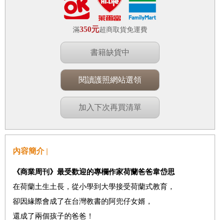
350元
滿
超商取貨免運費
書籍缺貨中
閱讀護照網站選領
加入下次再買清單
內容簡介 |
《商業周刊》最受歡迎的專欄作家荷蘭爸爸韋岱思
在荷蘭土生土長，從小學到大學接受荷蘭式教育，
卻因緣際會成了在台灣教書的阿兜仔女婿，
還成了兩個孩子的爸爸！