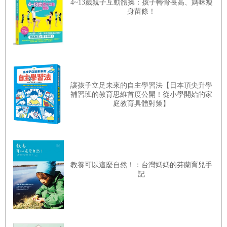
4~13歲親子互動體操：孩子轉骨長高、媽咪瘦
身苗條！
讓孩子立足未來的自主學習法【日本頂尖升學
補習班的教育思維首度公開！從小學開始的家
庭教育具體對策】
教養可以這麼自然！：台灣媽媽的芬蘭育兒手
記