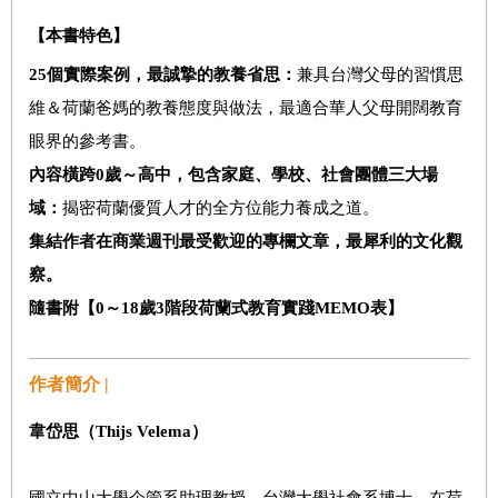
【本書特色】
25
個實際案例，最誠摯的教養省思：
兼具台灣父母的習慣思
維＆荷蘭爸媽的教養態度與做法，最適合華人父母開闊教育
眼界的參考書。
內容橫跨0歲～高中，包含家庭、學校、社會團體三大場
域：
揭密荷蘭優質人才的全方位能力養成之道。
集結作者在商業週刊最受歡迎的專欄文章，最犀利的文化觀
察。
隨書附【0～18歲3階段荷蘭式教育實踐MEMO表】
作者簡介 |
韋岱思（
Thijs Velema
）
國立中山大學企管系助理教授，台灣大學社會系博士，在荷