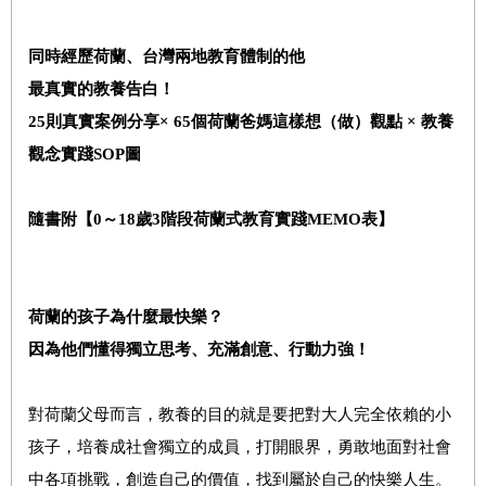
同時經歷荷蘭、台灣兩地教育體制的他
最真實的教養告白！
25
則真實
案例分享×
65
個荷蘭爸媽這樣想（做）觀點
×
教養
觀念實踐
SOP
圖
隨書附【0～18歲3階段荷蘭式教育實踐MEMO表】
荷蘭的孩子為什麼最快樂？
因為他們懂得獨立思考、充滿創意、行動力強！
對荷蘭父母而言，教養的目的就是要把對大人完全依賴的小
孩子，培養成社會獨立的成員，打開眼界，勇敢地面對社會
中各項挑戰，創造自己的價值，找到屬於自己的快樂人生。