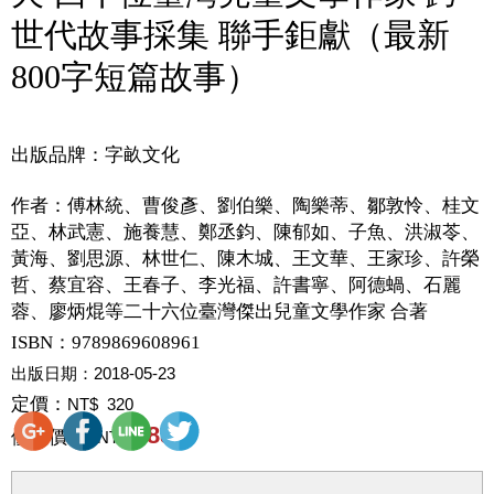
世代故事採集 聯手鉅獻（最新
800字短篇故事）
出版品牌：字畝文化
作者：
傅林統、曹俊彥、劉伯樂、陶樂蒂、鄒敦怜、桂文
亞、林武憲、施養慧、鄭丞鈞、陳郁如、子魚、洪淑苓、
黃海、劉思源、林世仁、陳木城、王文華、王家珍、許榮
哲、蔡宜容、王春子、李光福、許書寧、阿德蝸、石麗
蓉、廖炳焜等二十六位臺灣傑出兒童文學作家 合著
ISBN：9789869608961
出版日期：
2018-05-23
定價：
NT$ 320
288
優惠價：
NT$