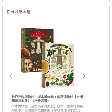
說、童話與寓言，得到所有人類共有的幾種原型。他認為原
你可能感興趣 |
型故事在文學的位置就如同單細胞般的存在，擁有不停被演
繹的可能性，所以可以跨越時間與文化，觸動不同的心靈。
這套《
111
個最難忘的故事》邀請了臺灣四十位老中青不同
世代的兒文作家，各自採集童年最難忘的故事，改寫為八百
字短篇故事，並說明這個故事令他難忘的原因。奇妙的是，
這些被記錄的故事大多是中西方神話、童話等民間文學，以
及口傳的家族故事。這似乎驗證了榮格分析學派的理論，這
些仍圍繞在我們身邊的古老神話、傳說與童話，必然存在著
與當代人心靈仍能相應的精神內涵，呼應著述說者各自的內
在狀態。當我們對某些故事特別有所感時，或許它正與我們
生命中的主旋律合拍共鳴。而當這些跨越文化與時空的原型
歡迎光臨博物館：樹木博物館＋菌菇博物館【台灣
故事出現在我們眼前，講述者與聆聽者也將投射自己的經
獨家封面版】（兩冊套書）
驗、想像與理解在其中，進而看見故事中的智慧與體悟如何
從疑問到思考
樹木博物館【台灣獨家封面版】凱蒂．史考特的精
人生思辨關
細畫筆╳英國皇家植物園的深厚研究 引領我們走