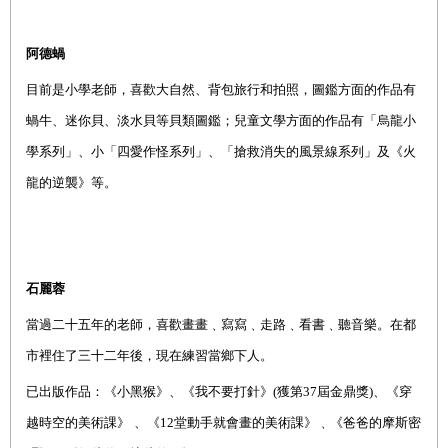
阿德蝸
目前是小學老師，喜歡大自然、背包旅行和拍照，圖鑑方面的作品有
蝸牛、迷你貝、淡水貝等貝類圖鑑；兒童文學方面的作品有
「
烏龍小
學系列
」
、小
「
四愛作怪系列
」
、
「
搶救消失的風景線系列
」
及
《
火
龍的逆襲
》
等。
石麗
蓉
當過二十五年的老師，喜歡畫畫
﹑
寫寫
﹑
走路
﹑
看書
﹑
聽音樂。在都
市裡住了三十二年後，現在練習當鄉下人。
已出版作
品：
《
小黑猴
》
、
《
我不要打針
》
(
獲第
37
屆金鼎獎
)
、
《
穿
越時空的美術課
》
、
《
12
堂動手就會畫的美術課
》﹑《
爸爸的摩斯密