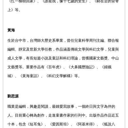
《扛一棵樹回家》、《誰寵我，像十七歲的女生》、《騎在雲的背脊
上》等。
黃海
生於台中市，台灣師大歷史系畢業，曾任兒童科學周刊主編、聯合報
編輯、靜宜及世新大學任教，作品涵蓋傳統文學與科幻文學，兒童與
成人文學，有長短篇小說及童話和科幻理論，曾獲國家文藝獎、中山
文藝獎等。重要作品有《百年虎》、《大鼻國歷險記》、《婦娥
城》、《黃海童話》、《科幻文學解構》等。
劉思源
職業是編輯，興趣是閱讀，最鍾愛寫故事，一個終日與文字為伴的
人。目前重心轉為創作，走進童書作家的行列中。出版作品作品近五
十本，包含《短耳兔》、《愛因斯坦》、《阿基米得》、《狐說八