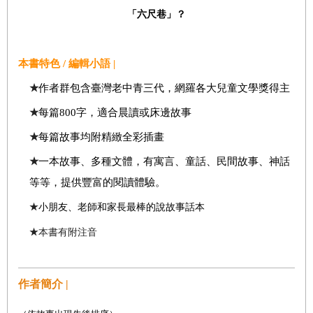
「六尺巷」？
本書特色 / 編輯小語 |
★
作者群包含臺灣老中青三代，網羅各大兒童文學獎得主
★
每篇800字，適合晨讀或床邊故事
★
每篇故事均附精緻全彩插畫
★
一本故事、多種文體，有寓言、童話、民間故事、神話
等等，提供豐富的閱讀體驗。
★
小朋友、老師和家長最棒的說故事話本
★
本書有附注音
作者簡介 |