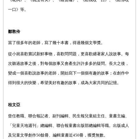
一口》
等
。
鄒敦伶
當了很多年的老師，寫了幾十本書，得過幾個文學獎。
從小
就
喜歡嘗試新鮮事物，喜歡問問題，更喜歡纏著家人說故事。每
次聽過故事之後，對每個故事又會產生許許多多的疑問。長大之後，
變成一個喜歡說故事的老師，開始寫下一個個有趣的故事；在創作中
得到很大的快樂，希望美好有趣的故事，成為大家共同的記憶。
桂文亞
曾任
教職、
聯合報記者、副刊編輯、民生報兒童組主任、童書主編、
「兒童天地週刊」總編輯、聯合報童書出版部總編輯
等職。
出版成人
及兒童文學創作
50
餘冊、編輯
童書
近
450
冊，
獲獎無數
。