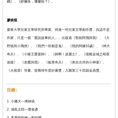
碼
》﹑《好傢伙，壞傢伙？》。
廖炳焜
臺東大學兒童文學研究所畢業。得過一些兒童文學創作獎，自認不是
作家，只是一個「愛說故事的人」。出版過《聖劍阿飛與我》、《大
野狼與小飛俠》、《我們一班都是鬼》、《我的阿嬤16歲》、《神犬
奇兵》、《小猴王愛耍帥》、《帥啊！波麗士》、《億載金城之暗夜
迷蹤》、《老鷹與我》、《板凳奇兵》、《來自古井的小神童》、
《火燒厝》等書。曾獲得年度好書獎，入圍第三十四屆金鼎獎。
目錄 |
1. 小獵犬—傅林統
2. 浦島太郎—曹俊彥
3. 美麗的歐敏—劉伯樂