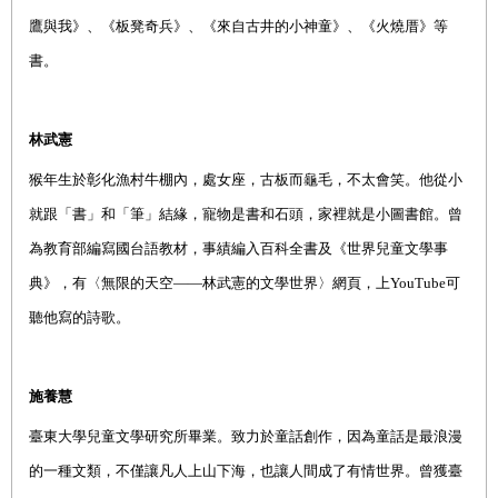
鷹與我》、《板凳奇兵》、《來自古井的小神童》、《火燒厝》等
書。
林武憲
猴年生於彰化漁村牛棚內，處女座，古板而龜毛，不太會笑。他從小
就跟「書」和「筆」結緣，寵物是書和石頭，家裡就是
小圖書館。曾
為教育部編寫國台語教材，事績編入百科全書及《世界兒童文學事
典》，有〈無限的天空——林武憲的文學世界〉網頁，上
YouTube
可
聽他寫的詩歌。
施養慧
臺東大學兒童文學研究所畢業。致力於童話創作，因為童話是最浪漫
的一種文類，不僅讓凡人上山下海，也讓人間成了有情世界。曾獲臺