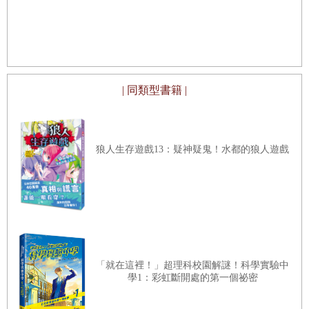
回應著我們當下的生命處境。如此，故事往往會從一個古老
入蓊鬱豐美、萬象紛呈的森林之中
★★法國文
★★這個世界
的「他者」故事變成「我的」故事，而同一個故事也會因為
不容易被洗腦
一再被傳述而延續，成為人類共同的文化記憶與資產。
所以，當我們閱讀這些被不同世代作家所採集或重寫的童年
難忘故事時，似乎看見當年對這些作家訴說的神秘耳語者仍
| 同類型書籍 |
未走開，它仍透過故事對每一個讀者訴說著屬於他，或許也
將屬於我們的心靈祕密與寶藏。
狼人生存遊戲13：疑神疑鬼！水都的狼人遊戲
推薦序
2
：
以新時代語言 傳遞雋永故事
～臺灣首度跨世代故事採集～
「就在這裡！」超理科校園解謎！科學實驗中
馮季眉
◎
字畝文化社長兼總編輯
學1：彩虹斷開處的第一個祕密