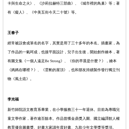
卡與生命之火》、《沙莉拉赫特三部曲》、《城市裡的鳥巢》等；著
有《癡人》、《中美五街今天二十號》等。
王春子
經常被誤會成筆名的名字，其實是用了三十多年的本名。插畫家，為
了作品的一氣呵成，也接平面設計，兒子出生後，開始創作繪本，著
有圖文集
《一個人遠足
Be Strong
》、《你的早晨是什麼？》，繪本
《媽媽在哪裡？》、《雲豹的屋頂》，也和朋友持續製作發行獨立刊
物《風土痣》。
李光福
新竹師院語文教育系畢
業
，在小學服務三十一年退休。目前為專職兒
童文學作家，著
作逾
百餘本。作品曾獲金鼎獎入圍、國立編譯館人權
教育優良圖書獎、好書大家讀年度好書、九歌少年文學獎等獎項。