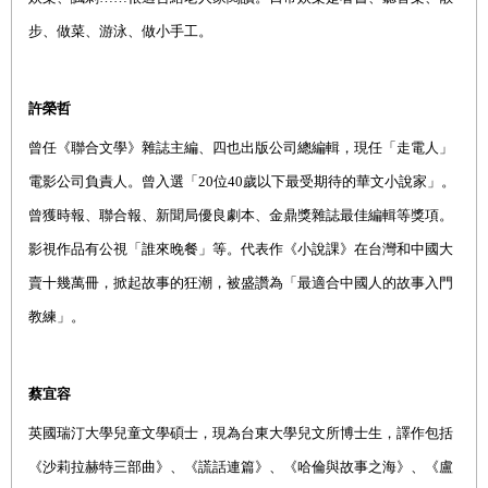
步、做菜、游泳、做小手工。
許榮哲
曾任《聯合文學》雜誌主編、四也出版公司總編輯，現任「走電人」
電影公司負責人。曾入選「
20
位
40
歲以下最受期待的華文小說家」。
曾獲時報、聯合報、新聞局優良劇本、金鼎獎雜誌最佳編輯等獎項。
影視作品有公視「誰來晚餐」等。代表作《小說課》在
台灣和中國
大
賣十幾萬冊，掀起故事的狂潮，被盛讚為「最適合中國人的故事入門
教練」。
蔡宜容
英國瑞汀大學兒童文學碩士，現為台東大學兒文所博士生，譯作包括
《沙莉拉赫特三部曲》、《謊話連篇》、《哈倫與故事之海》、《盧