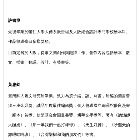
許書寧
先後畢業於輔仁大學大傳系廣告組及大阪總合設計專門學校繪本科。
作品曾獲臺日多樣獎項。
目前定居於大阪，從事文圖創作與翻譯工作。
創作內容包括繪本、散
文、插畫、翻譯、設計、有聲書等。
黃惠鈴
臺灣師大圖文研究所畢業。致力為孩子編、讀、寫書，所編的圖書曾
獲三座金鼎獎、誠品年度最佳編輯獎；個人曾獲國立編譯館優良漫畫
（腳本）首獎、信誼基金會圖畫書獎、耕莘文學獎等。著有《總舖師
大辦桌》、《那一年我們一起打棒球》、《天生好腳》、《吵翻天的
雞哩咕嚕班》、《台灣欒樹和我的朋友們》等書。