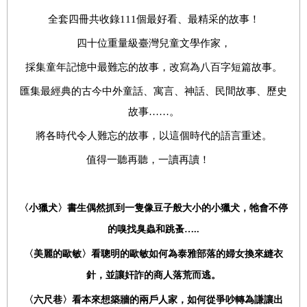
全套四冊共
收錄
111
個最好看、最精采的故事！
四十
位
重量級臺
灣兒童文學作家，
採集童年記憶中最難忘的故事，改寫為八百字短篇故事。
匯集最經典的古今中外童話、寓言、神話、民間故事、歷史
故事……。
將各時代令人
難忘的故事，
以這個時代的語言重述。
值得一聽再聽，一讀再讀！
〈小獵
犬〉書生偶然抓到一隻像豆子般大小的小
獵
犬，牠會
不停
的
嗅
找
臭蟲
和
跳蚤…..
〈美麗的歐敏〉看聰明的歐敏如何為泰雅部落的婦女換來縫衣
針，並讓奸詐的商人落荒而逃。
〈六尺巷〉看本來想築牆的兩戶人家，如何從爭吵轉為謙讓出