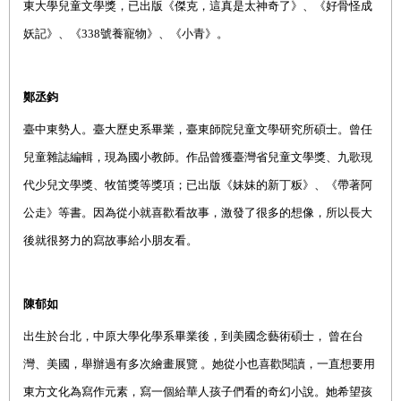
東大學兒童文學獎，已出版《傑克，這真是太神奇了》、
《好骨怪成
妖記》、《
338
號養寵物》、《小青》。
鄭丞鈞
臺中東勢人。臺大歷史系畢業，臺東師院兒童文學研究所碩士。曾任
兒童雜誌編輯，現為國小教師。作品曾獲臺灣省兒童文學獎、九歌現
代少兒文學獎、牧笛獎等獎項；已出版《妹妹的新丁粄》、《帶著阿
公走》等書。因為從小就喜歡看故事，激發了很多的想像，所以長大
後就很努力的寫故事給小朋友看。
陳郁如
出生於台北，中原
大學
化學
系
畢業後，
到
美國念藝術碩士，
曾
在台
灣、美國，
舉辦過
有多次
繪畫
展覽 。
她從小
也喜歡閱讀，一直想
要
用
東方文化為
寫作
元素，寫一個給華人孩子們看
的
奇幻小說。
她
希望孩