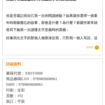
18. 石板下的鳳凰—王家珍
19. 藍鬍子—許榮哲
你是否還記得自己第一次的閱讀經驗？如果讓你選擇一個童
20. 血字的研究—蔡宜容
年時期最難忘的故事，那會是什麼？為什麼？新疆作家李娟
21. 冬天的橡樹—王春子
曾寫下她第一次讀懂文字意義時的震撼：
22. 三個女婿—李光福
好像寫出文字的那個人無限湊近我，只對我一個人耳語。這
23. 懶人餅—許書寧
種交流是之前在家長老師及同學們那裡不曾體會過的。那可
more
24. 格雷的畫像—管家琪
能是我最初的第一場閱讀，猶如開殼中小雞啄開堅硬蛋殼的
25. 小木偶皮諾丘—王洛夫
第一個小小孔隙。（〈閱讀記〉）
26. 桃太郎—石麗蓉
詳細資料 |
這個閱讀體驗打開了她身在遙遠的阿勒泰哈薩克部落中的一
27. 船長的勇氣—廖炳焜
書籍代號：XBSY0008
扇門，從此通向更廣大世界。
商品條碼EAN：9789869608961
榮格心理分析學派對人類心靈有一個假設，認為人的內在有
ISBN：9789869608961
一個核心真我（
Self
，或稱「自性」），它對每一個獨特生
印刷：全彩
頁數：192
命的發展有獨特的意圖，它發展的目的是要成為一個完整、
裝訂：平裝
獨特又真實的自己。榮格考察不同民族的宗教、神話、傳