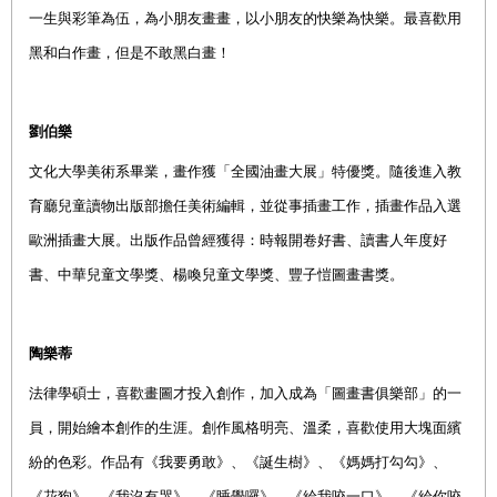
一生與彩筆為伍，為小朋友畫畫，以小朋友的快樂為快樂。最喜歡用
黑和白作畫，但是不敢黑白畫！
劉伯樂
文化大學美術系畢業，畫作獲「全國油畫大展」特優獎。隨後進入教
育廳兒童讀物出版部擔任美術編輯，並從事插畫工作，插畫作品入選
歐洲插畫大展。出版作品曾經獲得：時報開卷好書、讀書人年度好
書、中華兒童文學獎、楊喚兒童文學獎、豐子愷圖畫書獎。
陶樂蒂
法律學碩士，喜歡畫圖才投入創作，加入成為「圖畫書俱樂部」的一
員，開始繪本創作的生涯。創作風格明亮、溫柔，喜歡使用大塊面繽
紛的色彩。作品有《我要勇敢》、《誕生樹》、《媽媽打勾勾》、
《花狗》、《我沒有哭》、《睡覺囉》、《給我咬一口》、《給你咬