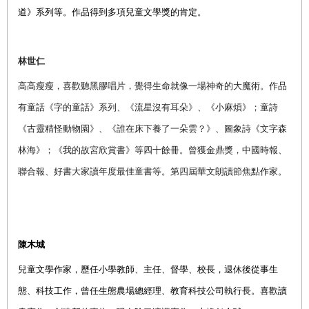
道》系列
等。
作品得到多項兒童文學獎的肯定。
林世仁
高高瘦瘦，喜歡聽黑膠唱片，覺得生命就像一場神奇的大魔術。作品
有童話《字的童話》系列、《流星沒有耳朵》、《小麻煩》；童詩
《古靈精怪動物園》、《誰在床下養了一朵雲？》、圖象詩《文字森
林海》；《我的故宮欣賞書》等四十餘冊。曾獲金鼎獎，中國時報、
聯合報、好書大家讀年度最佳童書等。第四屆華文朗讀節焦點作家。
陳木城
兒童文學作家，歷任小學教師、主任、督學、校長，退休後從事生
態、科技工作，曾任生態農場總經理、教育科技公司執行長。喜歡讀