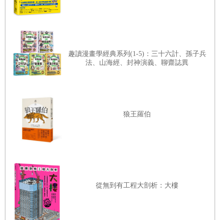
作家是最會說故事的人！而他們小時候，一定也有人為他們
說好聽的故事。那些好聽的故事，讓他們成為愛聽故事、愛
寫故事、愛分享故事的人，並且用自己釀造的故事，豐富這
趣讀漫畫學經典系列(1-5)：三十六計、孫子兵
個世界，也回應飽含故事滋養的童年不時對他們發出的召
法、山海經、封神演義、聊齋誌異
喚。
有一次和幾位兒童文學作家朋友相聚，故事高手們見了面，
七嘴八舌，不是說八卦，而是說故事。童書作家的腦子和肚
狼王羅伯
子裡，似乎隨時裝滿各式各樣、五顏六色、神奇精采的故
事，它們活潑又充滿生機，不時會淘氣的跑出來玩。這樣的
聚會，簡直像是一場交換故事的遊戲，彼此交換正在進行以
及還在醞釀中的故事。就這樣，每個說故事的人都換到好些
有趣的故事。在兒童文學還沒有成形以前，故事都以口傳方
從無到有工程大剖析：大樓
式流傳，這種互相交換故事的遊戲，不正是故事採集與書寫
的源頭嗎？透過採集與書寫，使得原本僅僅流傳於一時一地
的口傳文學，能夠代代相傳而成為人類社會共享的資產。