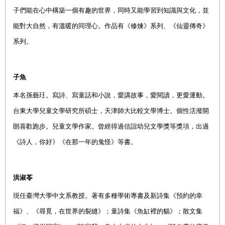
子們能在心中構築一個有趣的世界，同時又能學習到知識與文化，並
能對大自然，有溫暖的同理心。
作品有《
修煉》系列
、
《仙靈
傳奇
》
系列。
子魚
本名孫藝玨。寫詩、寫童話和小說，愛講故事，愛閱讀，更愛運動。
台東大學兒童文學研究所碩士，天津師大比較文學博士。個性活潑開
朗喜歡跑步。兒童文學作家。曾經得過信誼幼兒文學獎等獎項，
出過
《詩人，你好》《在那一年的鬼怪》等書。
洪淑苓
現任臺灣大學中文系教授。著有多種學術專書及新詩集《預約的幸
福》、《尋覓，在世界的裂縫》；童詩集《魚缸裡的貓》；散文集