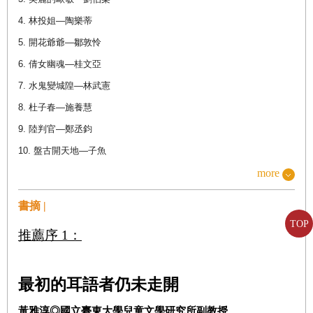
4. 林投姐—陶樂蒂
5. 開花爺爺—鄒敦怜
6. 倩女幽魂—桂文亞
7. 水鬼變城隍—林武憲
8. 杜子春—施養慧
9. 陸判官—鄭丞鈞
10. 盤古開天地—子魚
11. 女蝸補天—陳郁如
more
12. 哪咜—洪淑苓
書摘 |
13 .國王的新衣—黃海
TOP
推薦序
1
：
14. 公主的皇冠—劉思源
15. 沒有主見的園主—林世仁
16. 六尺巷—陳木城
最初的耳語者仍未走開
17. 三國演義：孔明軍師初用兵—王文華
黃雅淳
◎
國立臺東大學兒童文學研究所副教授