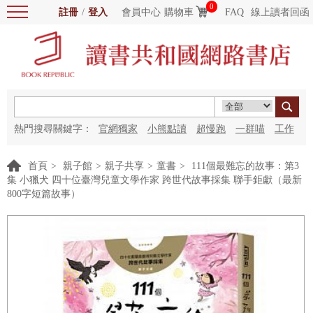
0
註冊
/
登入
會員中心
購物車
FAQ
線上讀者回函
熱門搜尋關鍵字：
官網獨家
小熊點讀
超慢跑
一群喵
工作
細胞
海洋圖書館
紅花
首頁
>
親子館
>
親子共享
>
童書
>
111個最難忘的故事：第3
集 小獵犬 四十位臺灣兒童文學作家 跨世代故事採集 聯手鉅獻（最新
800字短篇故事）