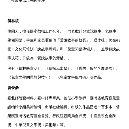
（
依故事出現先後排序
）
傅林統
桃園人，擔任國小教
職工作
46
年。一向喜歡給兒童說故事、寫故事、
帶領閱讀，學生和家長暱稱他「愛說故事的校長」。退休後，仍在桃
園市文化局培訓「說故事媽媽」和「兒童閱讀帶領人」，
並示範說故
事技巧，升級為「愛說故事的爺爺」。
著有《傅林統童話》、《偵探班出擊》、《真的！假的？魔法國》、
《兒童文學的思想與技巧》、《兒童文學風向儀》等作品。
曹俊彥
臺北師
院
藝術科／臺中師專畢業。曾任小學教師、臺灣省教育廳兒童
讀物輯小組美術編輯、出版社總編輯。出版的作品已達一百多本，曾
榮獲臺灣省教育廳金書獎、行政院新聞局金鼎獎、中國畫學會金爵
獎、中華兒童文學獎（美術類）等。