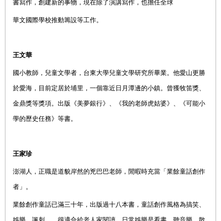
書寫作，創建新的事物，現在除了演講寫作，也擔任全球
華文國際學校推動籌設等工作。
王文華
國小教師，兒童文學
者，台東大學
兒
童
文
學研究
所畢業。他愛山更勝
於愛海，目前定居於埔里，一個靠近日月潭邊的小鎮。曾獲牧笛獎、
金鼎獎等獎項。出版《美夢銀行》、《我的老師虎姑婆》、《可能小
學的歷史任務》等
書。
王家珍
澎湖人，正職是道貌岸然的兇巴巴老師，閒暇時充當「業餘童話創作
者」。
業餘創作童話已滿三十年，出版過十八本書，童話創作風格為搞笑、
娛樂、諷刺……很適合給老人家閱讀。日常娛樂是看書、聽音樂、散