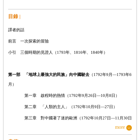
目錄 |
譯者的話
前言 一次探索的冒險
小引 三個時期的見證人（
1793
年、
1816
年、
1840
年）
第一部 「地球上最強大的民族」向中國駛去
（
1792
年
9
月—
1793
年
6
月）
第一章 啟程時的熱情（
1792
年
9
月
26
日—
10
月
8
日）
第二章 「人類的主人」（
1792
年
10
月
9
日—
27
日）
第三章 對中國著了迷的歐洲（
1792
年
10
月
27
日—
11
月
30
日）
more
第四章 在英國艦隊的保護下（
1792
年
11
月
30
日—
1793
年
1
月
21
日）