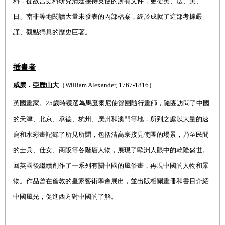
料，從故宮史料研究清廷接待英使的所有文件，更從英、法、美、
日、南非等地閱讀大量未發表的內部檔案，終於成就了這部考據嚴
謹、觀點獨具的歷史巨著。
插畫者
威廉．亞歷山大
（William Alexander,
1767-1816
）
英國畫家。25歲時獲選為馬戛爾尼使節團隨行畫師，隨團訪問了中國
的天津、北京、承德、杭州、廣州和澳門等地，所到之處以大量的速
寫和水彩畫記錄了所見所聞，包括清高宗接見使團的場景，乃至民間
的士兵、仕女、商販等各階層人物，展現了歐洲人眼中的乾隆盛世。
回英國後繼續創作了一系列有關中國的風俗畫，再現中國的人物和景
物。作品曾在倫敦的皇家藝術學會展出，並出版相關畫冊和書目介紹
中國風光，促進西方對中國的了解。