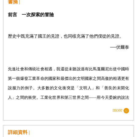
書摘 |
第五章 中國味（
1793
年
1
月底一
6
月
16
日）
前言 一次探索的冒險
第二部 另一個星球 去中國覲見皇帝
（
1793
年
6
月—
9
月）
歷史中既充滿了國王的見證，也同樣充滿了他們僕從的見證。
第六章 澳門，銜接兩個世界的緩衝地（
1793
年
6
月
19
日—
──伏爾泰
23
日）
第七章 避開廣州（
1793
年
6
月
23
日—
24
日）
先進社會和傳統社會相遇，我還從未聽說過有比馬戛爾尼出使中國時
第八章 稀奇的怪物（
1793
年
6
月
26
日—
7
月
5
日）
第一個爆發工業革命的國家和最傑出的文明國家之間高傲的相遇更有
第九章 搜羅領航員（
1793
年
7
月
6
日—
18
日）
說服力的例子。大多數的文化衝突是「文明人」和「善良的末開化
第十章 「英國的名聲」（
1793
年
7
月
19
日—
31
日）
人」之間的衝突。工業化世界和第三世界之間——用今天委婉的說法
就是「北南」雙方——的爭論，一開始就由於殖民征服而惡化了，殖
第十一章 運送禮品（
1793
年
7
月
31
日—
8
月
5
日）
more
民征服使殖民地人民的心靈遭受了無法忍受的創傷，那就是一種集體
第十二章 「對你來說，一切都是新鮮的」（
1793
年
8
月
5
日
的自卑感；它使殖民者在一度陶醉於自己的統治後，由於掠奪行為而
—
7
日）
詳細資料 |
不斷地產生著自罪感。但是在許多世紀內得到不同發展之後，自認為