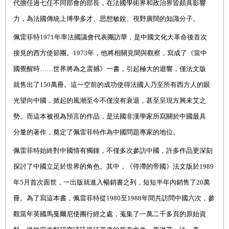
代擔任過七任不同部會的部長
，在法國學術界和政治界皆頗具影響
力，為法國傳統上博學多才、思想敏銳、視野廣闊的知識分子。
佩雷菲特
1971
年率法國議會代表團訪華，是中國文化大革命後首次
接見的西方使節團。
1973
年，他將相關見聞與觀察，寫成了《當中
國覺醒時……世界將為之震撼》一書，引起極大的迴響，僅法文版
就售出了
150
萬冊。這一空前的成功使得法國人乃至所有西方人的眼
光望向中國，掀起的風潮至今不僅沒有衰退，甚至呈現方興未艾之
勢。而這本被視為預言的作品，是法國非漢學家所寫關於中國最具
分量的著作，奠定了佩雷菲特作為中國問題專家的地位。
佩雷菲特
始終對中國情有獨鍾，不僅多次參訪中國，
許多作品更深刻
探討了中國立足於世界的角色。其中，《停滯的帝國》法文版於
1989
年
5
月首次面世，一出版就進入暢銷書之列，短短半年內銷售了
20
萬
冊。為了寫這本書，佩雷菲特從
1980
至
1988
年間共訪問中國六次，參
觀當年英國馬戛爾尼使團行經之處，蒐集了一萬二千多頁的原始資