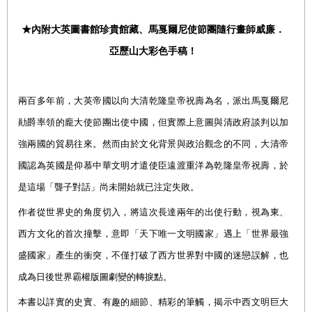
★內附大英圖書館珍貴館藏、馬戛爾尼使節團隨行畫師威廉．
亞歷山大彩色手稿！
兩百多年前，大英帝國以向大清乾隆皇帝祝壽為名，派出馬戛爾尼
勛爵率領的龐大使節團出使中國，但實際上意圖與清政府談判以加
強兩國的貿易往來。然而由於文化背景與政治觀念的不同，大清帝
國認為英國是仰慕中華文明才遣使臣遠渡重洋為乾隆皇帝祝壽，於
是這場「聾子對話」尚未開始就已注定失敗。
作者從世界史的角度切入，將這次長達兩年的出使行動，視為東、
西方文化的首次撞擊，意即「天下唯一文明國家」遇上「世界最強
盛國家」產生的衝突
，不僅打破了西方世界對中國的迷戀誤解，也
成為日後世界霸權版圖劇變的轉捩點。
本書以詳實的史實、有趣的細節、精彩的筆觸，揭示中西文明巨大