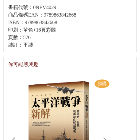
第十三章 禮品還是貢品？（
1793
年
8
月
8
日—
10
日）
書籍代號：0NEV4029
是世界上最文明的兩個社會——它們有著充分的理由可以這樣認為
第十四章 沿白河溯流而上（
1793
年
8
月
11
日—
16
日）
商品條碼EAN：9789863842668
——的代表的這種相遇卻是絕無僅有的。因此它更具有典型意義：它
ISBN：9789863842668
第十五章 一堂磕頭課（
1793
年
8
月
15
日）
有著在實驗室進行實驗的純正性。
印刷：單色+16頁彩圖
第十六章 分配住進廟宇（
1793
年
8
月
16
日—
21
日）
頁數：576
在戰後的波蘭，人們能夠輕而易舉地買到被政權弄破產的大家族竭力
裝訂：平裝
第十七章 一座由木結構房屋組成的城市（
1793
年
8
月
19
日
要賣掉的古籍書刊。一九五四年，我從克拉科夫的一個舊書商那裡購
—
20
日）
買了一套旅行叢書，這套書是由一個顯赫門第的倖存者脫手的。這套
你可能感興趣 |
第十八章 出現烏雲（
探險記蓋有亞當．耶日．恰爾托雷斯基親王
1793
年
8
月
16
[1]
日—
的藏書印章，此人在一
21
日）
八○二年因波蘭被瓜分而反常地當上了沙皇亞歷山大一世的外交大
第十九章 路經北京（
1793
年
8
月
21
日）
臣。在一個半世紀內，俄國的入侵造成了先輩的榮升和後代的不幸。
第二十章 在圓明園邊上（
1793
年
8
月
22
日）
這些貴族遭遇到可怖的命運，從宮殿被投入卡廷的萬人坑；一些歷盡
第二十一章 和傳教士初次見面（
1793
年
8
月
23
日—
24
日）
滄桑的書籍失而復得，真是不可思議……
第二十二章 科技宮（
1793
年
8
月
23
日—
24
日）
這套藏書曾在兩個意義上惹人注目。首先，在十八世紀的後半葉，歐
第二十三章 狼狽不堪的「學者」（
1793
年
8
月
24
日）
洲興起長途旅行的狂熱。這種狂熱在十五世紀末、十六世紀初也曾在
第二十四章 您有統治國家的科學嗎？（
1793
年
8
月
22
日—
歐洲出現過；接著他們用兩個半世紀的時間來消化自己的發現。這一