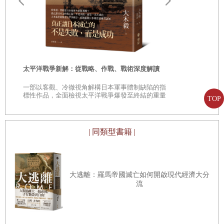
28
日）
次他們又跨出了新的一步：一個「有限世界」的時代即將開始。
遠野物語：
第二十五章 富麗堂皇的監獄（
1793
年
8
月
24
日—
26
日）
其次，這些著作大多譯自英文。在西班牙人與葡萄牙人，然後是荷蘭
——日本民
「鄉土」的
第二十六章 已變成中國人的歐洲人（
1793
年
8
月
27
日—
29
人共同壟斷遠征的時代後，輪到英國人上場了——這是個人口不多，
日）
時
卻如巨人般有力的民族。他們遠遠超過了布干維爾和拉佩魯茲
[2]
的法
太平洋戰爭新解：從戰略、作戰、戰術深度解讀
國。他們無所不在；他們將去撞擊大部分的古老社會，並迫使它們
第二十七章 一個受他人影響的君主（
1793
年
8
月
28
日—
29
是
一部以客觀、冷徹視角解構日本軍事體制缺陷的指
——儘管它們並不願意，就是英國人自己也並非真正願意如此——進
日）
巔
標性作品，全面檢視太平洋戰爭爆發至終結的重量
TOP
級著作
入現代世界。隨著他們殖民地的相繼解放，英語成了世界通用的語
第二十八章 皇帝的朱筆（
1793
年
8
月
28
日—
31
日）
言，這又有什麼奇怪的呢？
第二十九章 談判不在熱河進行（
1793
年
8
月
31
日—
9
月
1
| 同類型書籍 |
日）
「世上最強大的國家」面對「天下唯一的文明國家」
大逃離：羅馬帝國滅亡如何開啟現代經濟大分
在所有這些記敘中，最吸引我的是跟隨馬戛爾尼勳爵的使團在中國與
第三部 傲慢對自負，在皇帝的庇蔭下
（
1793
年
9
月—
10
月）
流
韃靼的旅行紀實。其中一篇為使團的第二號人物喬治．斯當東所著；
第三十章 長城路上（
1793
年
9
月
2
日—
5
日）
另一篇的作者是使團的總管，曾敘述過「邦蒂號兵變」故事的那位約
第三十一章 在韃靼區（
1793
年
9
月
6
日—
8
日）
翰．巴羅。我承認，這十二卷書對我來說完全是新發現。對於十八世