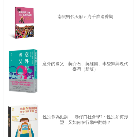
第三十二章 禮儀危機（
1793
年
9
月
8
日—
9
日）
紀的中國，我幾乎一無所知，除了耶穌會士、萊布尼茲和伏爾泰曾經
南鯤鯓代天府五府千歲進香期
第三十三章 贏啦！（
1793
年
9
月
10
日）
說過的：這是一個神奇的帝國，由一個歐洲人應該羡慕的「開明君
主」所統治著。
第三十四章 各有各的理（
1793
年
9
月
10
日）
您是否知道，正值法國大革命之際，英國人卻派遣了一個浩大的使團
第三十五章 衝擊波（
1793
年
9
月
11
日—
14
日）
前往中國，以使它對英國開放？您是否知道，他們就像面對巨人哥利
第三十六章 覲見那天的早晨（
1793
年
9
月
14
日）
亞的又一個大衛，儘管只有八百萬人，卻認為自己是「世上最強大的
第三十七章 在皇帝腳下（
1793
年
9
月
14
日）
意外的國父：蔣介石、蔣經國、李登輝與現代
國家」，並打算同一個擁有三點三億人口——人類的三分之一——的
臺灣（新版）
第三十八章 「萬樹天堂」（
1793
年
9
月
15
日—
16
日）
國家平起平坐？而中央帝國——「天下唯一的文明國家」——竟粗暴
第三十九章 韃靼皇帝（
1793
年
9
月
17
日）
地拒絕了他們所有的要求？
第四十章 但願慶典仍繼續（
1793
年
9
月
17
日—
18
日）
您是否知道他們的使節發現的是一個完全不同於在啟蒙時期被理想化
第四十一章 內宮祕史，床第隱私
了的中國？您是否知道他們曾竭盡全力徹底摧毀這個神話，並指責天
主教傳教士的書信為欺騙？您是否知道這個「不可超越的榜樣」開始
第四十二章 天氣轉陰（
1793
年
9
月
19
日—
25
日）
性別作為動詞──巷仔口社會學2：性別如何形
塑，又如何在行動中翻轉？
在禮儀上顯得僵化，並因虛榮而顯得做作？
第四十三章 回到北京（
1793
年
9
月
2
日—
30
日）
最為奇怪的是一件表面上微不足道的小事導致馬戛爾尼最終的失敗：