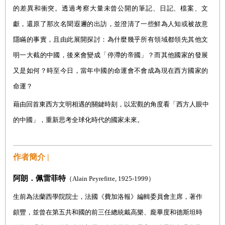
的差異和衝突。透過考察大量未曾公開的筆記、日記、檔案、文
獻，還原了那次名聞遐邇的出訪，並澄清了一些鮮為人知或被故意
隱瞞的事實，且由此展開探討：為什麼幾乎所有領域都領先其他文
明一大截的中國，後來會變成「停滯的帝國」？而其他國家的發展
又是如何？時至今日，當年中國的命運會不會成為現在西方國家的
命運？
藉由回首東西方文明相遇的關鍵時刻，以宏觀的角度看「西方人眼中
的中國」，重新思考全球化時代的國家未來。
作者簡介 |
阿朗．佩雷菲特
（
Alain Peyrefitte, 1925-1999
）
生前為法蘭西學院院士，法國《費加洛報》編輯委員會主席，著作
頗豐，並
曾在第五共和國的前三任總統戴高樂、龐畢度和德斯坦時