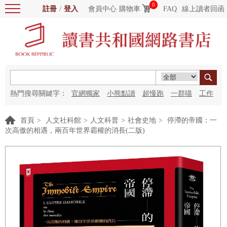
0
註冊
/
登入
會員中心
購物車
FAQ
線上讀者回函
熱門搜尋關鍵字：
官網獨家
小熊點讀
超慢跑
一群喵
工作
細胞
海洋圖書館
紅花
首頁
>
人文社科館
>
人文科普
>
社會史地
>
停滯的帝國：一
次高傲的相遇，兩百年世界霸權的消長(二版)