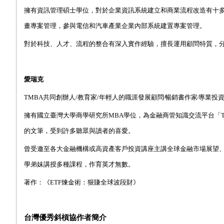
擁有資訊管理碩士學位，對於企業資訊系統建立和商業流程改造有十
畫專案管理，參與電信和汽車產業企業內部系統建置專案管理。
對於科技、人才、流程的整合有深入實作經驗，擅長運用顧問特質，
愛瑞克
TMBA
共同創辦人
/
教育家
/
年輕人的職涯發展顧問∕暢銷書作家∕專業投
擁有國立臺灣大學商學研究所
MBA
學位，為金融商管知識交流平台「
的文筆，受到許多聽眾與讀者的喜愛。
曾受邀至各大金融機構或高資產客戶投資講座主講全球金融市場展望
學弟妹講授多種課程，作育英才無數。
著作：《
ETF
煉金術：狠賺全球波段財》
台灣優秀斜槓
協作者簡介