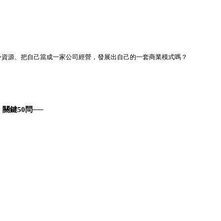
身資源、把自己當成一家公司經營，發展出自己的一套商業模式嗎？
」關鍵
50
問──