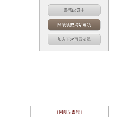
書籍缺貨中
閱讀護照網站選領
加入下次再買清單
| 同類型書籍 |