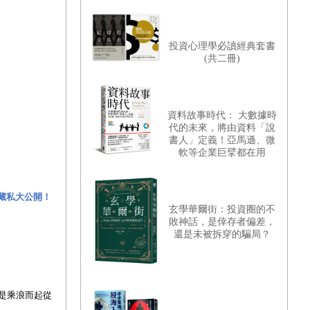
投資心理學必讀經典套書
(共二冊)
資料故事時代： 大數據時
代的未來，將由資料「說
書人」定義！亞馬遜、微
軟等企業巨擘都在用
藏私大公開！
玄學華爾街：投資圈的不
敗神話，是倖存者偏差，
還是未被拆穿的騙局？
是乘浪而起從