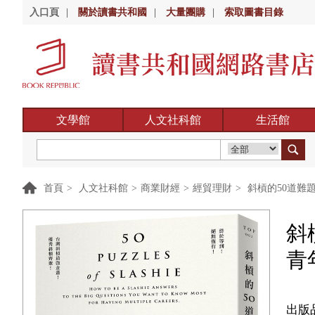
入口頁
|
關於讀書共和國
|
大量團購
|
索取圖書目錄
文學館
人文社科館
生活館
首頁
>
人文社科館
>
商業財經
>
經貿理財
>
斜槓的50道難
斜
青
出版