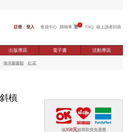
0
註冊
/
登入
會員中心
購物車
FAQ
線上讀者回函
出版專區
電子書
活動專區
海洋圖書館
紅花
為斜槓
350元
滿
超商取貨免運費