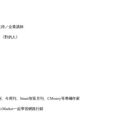
主持／企業講師
、《對的人》
周刊、Smart智富月刊、CMoney等專欄作家
r.Market一起學習網路行銷