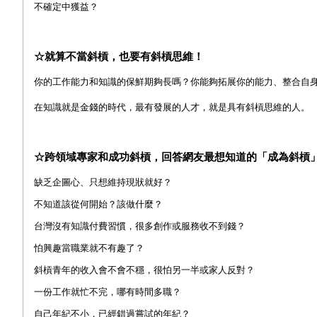
不確定中獲益？
☆就算不當斜槓，也要有斜槓思維！
你的工作能力和知識的保鮮期夠長嗎？你能夠拓展你的能力、整合自
在知識就是金錢的時代，最有發展的人才，就是具有斜槓思維的人。
☆跨領域專家和成功斜槓，回答網友最想知道的「成為斜槓
缺乏企圖心、只想維持現狀就好？
不知道該從何開始？該做什麼？
台灣沒有知識付費習慣，很多創作或服務收不到錢？
怕興趣當職業就不有趣了？
斜槓青年的收入會不會不穩，很怕另一半或家人反對？
一份工作就忙不完，哪有時間多職？
自己年紀不小，已經錯過嘗試的年紀？