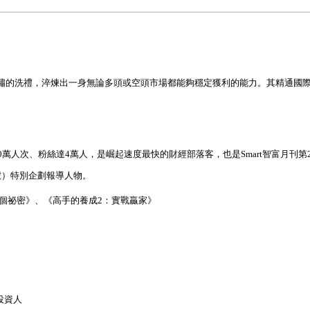
嘯的洗禮，淬煉出一身無論多頭或空頭市場都能夠穩定獲利的能力。其精通國
。
0
萬人次、粉絲達
4
萬人，是崛起速度最快的財經部落客，也是
Smart
智富月刊第
號）特別企劃報導人物。
個祕密》、《高手的養成
2
：實戰贏家》
投資人