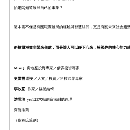
怕老闆知道發展自己的事業？
這本書不僅是有關職涯發展的經驗與智慧結晶，更是有關未來社會趨
斜槓風潮並非帶來焦慮，而是讓人可以靜下心來，檢視你的核心能力
MissQ
房地產投資專家／債券投資專家
史雷需
歷史／人文／投資／科技跨界專家
李牧宜
作家／媒體編輯
洪雪珍
yes123
求職網資深副總經理
齊聲推薦
（依姓氏筆劃）