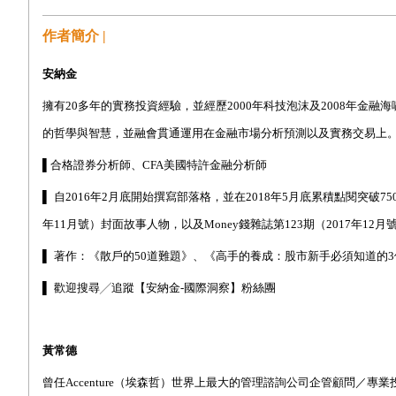
作者簡介 |
安納金
擁有
20
多年的實務投資經驗，並經歷
2000
年科技泡沫及
2008
年金融海
的哲學與智慧，並融會貫通運用在金融市場分析預測以及實務交易上
▌合格證券分析師、
CFA
美國特許金融分析師
▌
自
2016
年
2
月底開始撰寫部落格，並在
2018
年
5
月底累積點閱突破
75
年
11
月號）封面故事人物，以及
Money
錢雜誌第
123
期（
2017
年
12
月
▌
著作：《散戶的
50
道難題》、《高手的養成：股市新手必須知道的
3
▌
歡迎搜尋╱追蹤【安納金
-
國際洞察】粉絲團
黃常德
曾任
Accenture
（埃森哲）世界上最大的管理諮詢公司企管顧問／專業