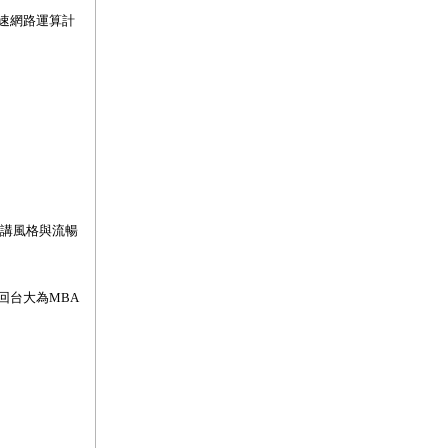
速網路運算計
講風格與流暢
回台大為
MBA