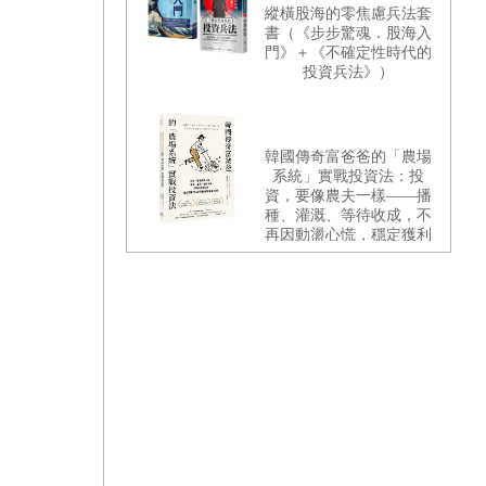
縱橫股海的零焦慮兵法套
書（《步步驚魂．股海入
門》＋《不確定性時代的
投資兵法》）
韓國傳奇富爸爸的「農場
系統」實戰投資法：投
資，要像農夫一樣——播
種、灌溉、等待收成，不
再因動盪心慌，穩定獲利
的40年股市精華全公開！