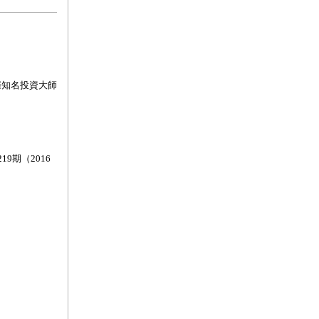
際知名投資大師
219
期（
2016