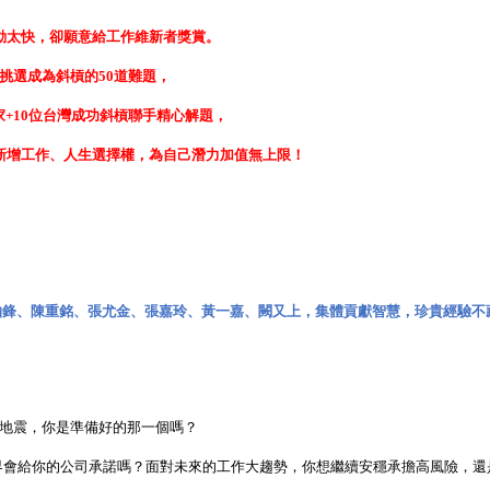
動太快，卻願意給工作維新者獎賞。
挑選成為斜槓的
50
道難題，
家
+10
位台灣成功斜槓聯手精心解題，
新增工作、人生選擇權，為自己潛力加值無上限！
柏鋒、陳重銘、張尤金、張嘉玲、黃一嘉、闕又上，集體貢獻智慧，珍貴經驗不
地震，你是準備好的那一個嗎？
界會給你的公司承諾嗎？面對未來的工作大趨勢，你想繼續安穩承擔高風險，還