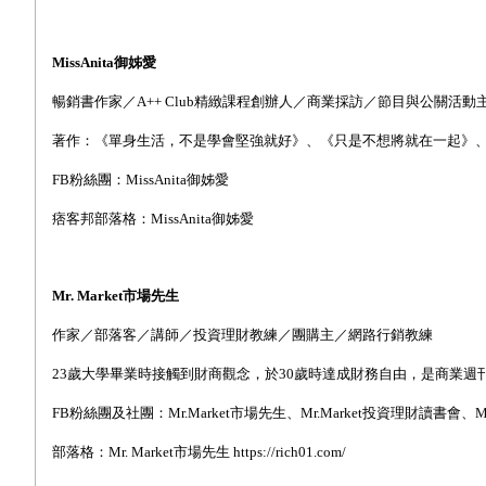
MissAnita
御姊愛
暢銷書作家／A++ Club精緻課程創辦人／商業採訪／節目與公關活動
著作：《單身生活，不是學會堅強就好》、《只是不想將就在一起》
FB
粉絲團：MissAnita御姊愛
痞客邦部落格：MissAnita御姊愛
Mr. Market
市場先生
作家／部落客／講師／投資理財教練／團購主／網路行銷教練
23
歲大學畢業時接觸到財商觀念，於30歲時達成財務自由，是商業週刊、今
FB
粉絲團及社團：Mr.Market市場先生、Mr.Market投資理財讀書會、M
部落格：Mr. Market市場先生 https://rich01.com/