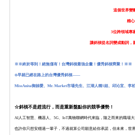
這個世界變
精心
3
位跨領域專
讓斜槓從名詞變成動詞，
※※終於等到！絕無僅有！台灣斜槓最強企畫！優秀斜槓齊聚！※※
⊙早就已經在路上的台灣優秀斜槓——
MissAnita
御姊愛、
Mr. Market
市場先生、江湖人稱
S
姐、邱沁宜、李
☆斜槓不是趕流行，而是重新盤點你的競爭優勢！
AI
人工智慧、機器人、
5G
、
IoT
萬物聯網時代來臨，隨之而來的職場大
也許你只想安穩過一輩子，不過就算公司願意給你承諾，但未來，世