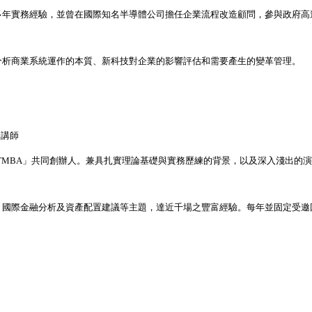
多年實務經驗，並曾在國際知名半導體公司擔任企業流程改造顧問，參與政府高
分析商業系統運作的本質、新科技對企業的影響評估和需要產生的變革管理。
資講師
TMBA
」共同創辦人。兼具扎實理論基礎與實務歷練的背景，以及深入淺出的演
、國際金融分析及資產配置建議等主題，達近千場之豐富經驗。每年並固定受邀