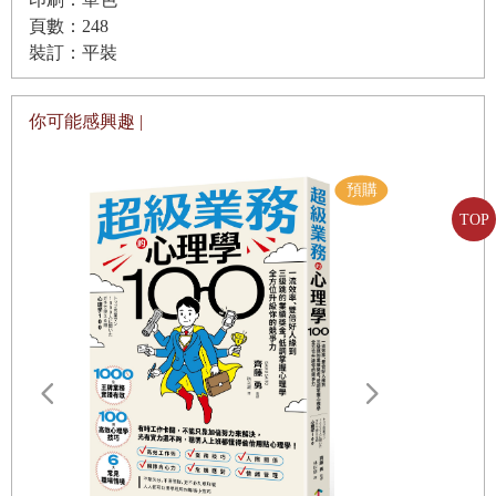
之我見
頁數：248
我的祖魯法則有部分是專注在成長股。我說過自己相當偏愛市值小的公
8.
公司經營面
裝訂：平裝
司，為了解釋這件事，我用了「大象不會跳舞」來比喻；我也挑選便宜
檢驗公司經營面的方法／執行長異動／董事持股異動
的好貨下手，這決定於預估本益比和成長預測。理想的情況下，預估本
你可能感興趣 |
9.
競爭優勢
益比要落後成長率一大截。例如，本益比
15
倍的公司，年成長率如果有
慎選投資類股／五大關鍵數據／何謂資本使用回報率／剔除無
30%
，便可說極為誘人；但如果只有
5%
，就相當倒人胃口。若
15
倍本益
形資產／投資報酬率／營業毛利
比搭配
30%
年成長率，本益成長比（
price earnings growth, PEG
）便是賞
TOP
10.
衡量企業財務實力
心悅目的
0.5
；但同樣的本益比搭配
5%
年成長率，本益成長比則變成大
而不當的
何謂槓桿比率／四個投資工具
3.0
。
11.
每股盈餘攀升
我寫《祖魯法則》那時候，本益成長比是剛為人所知的投資工具，如今
檢視法人共同預測異動／複製活動的能耐
路
已成為眾人朗朗上口的投資方法，且為多數金融機構採用。不過，單單
12.
其他投資基準
光看一年的成長不是好事，公司應交代不錯的成長數據，才是重點中的
小本個股／另類投資市場／微型指數／富時小型股指數／中型
重點。最低標準是提供過去二年加上未來二年預估，前三年加未來一年
250
指數／富時
100
指數／非指數／誘人的股利收益／買回庫藏
也可以，達不到的話就不足以判斷成長為真，抑或只是谷底反彈。另一