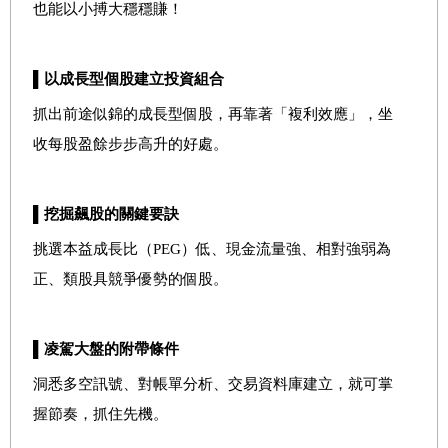
也能以小搏大穩穩賺！
▌以成長型個股建立投資組合
抓出前途似錦的成長型個股，再靠著「複利效應」，坐
收每股盈餘步步高升的好處。
▌挖掘飆股的關鍵要訣
挑選本益成長比（PEG）低、現金流量強、相對強弱為
正、類股具競爭優勢的個股。
▌凌駕大盤的附帶條件
洞悉多空訊號、對帳單分析、交易資料庫建立，就可掌
握節奏，抓住先機。