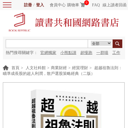
0
註冊
/
登入
會員中心
購物車
FAQ
線上讀者回函
熱門搜尋關鍵字：
官網獨家
小熊點讀
超慢跑
一群喵
工作
細胞
海洋圖書館
紅花
首頁
>
人文社科館
>
商業財經
>
經貿理財
>
超越祖魯法則：
瞄準成長股的超人利潤，散戶選股策略經典（二版）