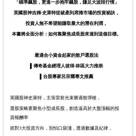
「瞄準飆股，更進一步抱牢飆股，賺足大波段行情」
英國股神吉姆‧史萊特從破產到席捲市場的投資祕訣，
投資人無不希望能賺取最大的潛在利潤，
本書將全面分析：如何靠聚焦成長股來達到這個目標。
最適合小資金起家的散戶選股法
▌傳奇基金經理人彼得‧林區大力推崇
▌台股專家呂宗耀專文推薦
英國股神史萊特，主張雷射光束勝過散彈槍，
選股策略要聚焦小型成長股，創造遠高於大盤漲幅的投
資報酬率
抓對3大投資方向，別怕口袋淺，透過數據及紀律，