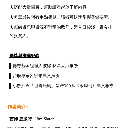
★搭配大量圖表，幫助讀者易於了解內容。
★每章最後附有重點摘錄，讀者可快速掌握關鍵要素。
★獻給資訊與資源不對稱的散戶，適合口袋淺、資金小
的投資人。
得獎與推薦紀錄
▌傳奇基金經理人彼得‧林區大力推崇
▌台股專家呂宗耀專文推薦
▌小散戶靠「祖魯法則」暴賺300％《今周刊》專文報導
作者簡介 |
吉姆‧史萊特
（Jim Slater）