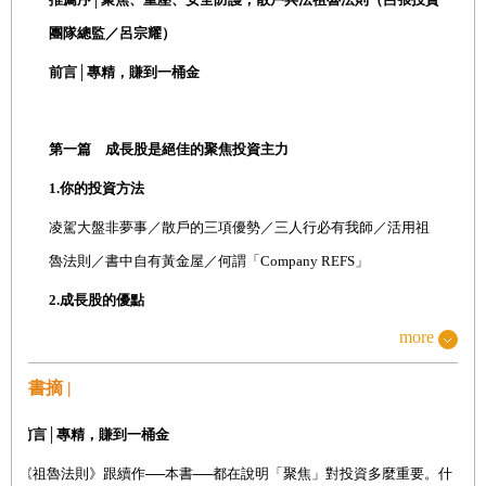
團隊總監／呂宗耀）
前言│專精，賺到一桶金
第一篇 成長股是絕佳的聚焦投資主力
1.
你的投資方法
凌駕大盤非夢事／散戶的三項優勢／三人行必有我師／活用祖
魯法則／書中自有黃金屋／何謂「
Company REFS
」
2.
成長股的優點
more
投資的三條途徑／出色的投資典範／成長股應為投資主力／大
盤的憂慮之牆／選股比擇時關鍵
書摘 |
3.
貨真價實成長股的要件
前言│專精，賺到一桶金
選對類股帶你上天堂／經營面之重要性／每股盈餘成長／成長
《祖魯法則》跟續作──本書──都在說明「聚焦」對投資多麼重要。什
股的條件