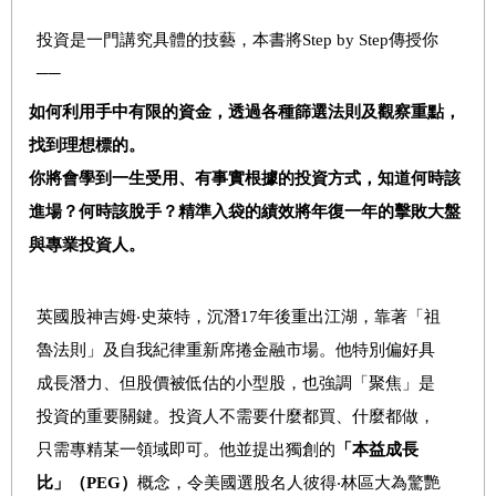
投資是一門講究具體的技藝，本書將Step by Step傳授你
──
如何利用手中有限的資金，透過各種篩選法則及觀察重點，
找到理想標的。
你將會學到一生受用、有事實根據的投資方式，知道何時該
進場？何時該脫手？精準入袋的績效將年復一年的擊敗大盤
與專業投資人。
英國股神吉姆‧史萊特，沉潛17年後重出江湖，靠著「祖
魯法則」及自我紀律重新席捲金融市場。他特別偏好具
成長潛力、但股價被低估的小型股，也強調「聚焦」是
投資的重要關鍵。投資人不需要什麼都買、什麼都做，
只需專精某一領域即可。他並提出獨創的
「本益成長
比」（
PEG
）
概念，令美國選股名人彼得‧林區大為驚艷