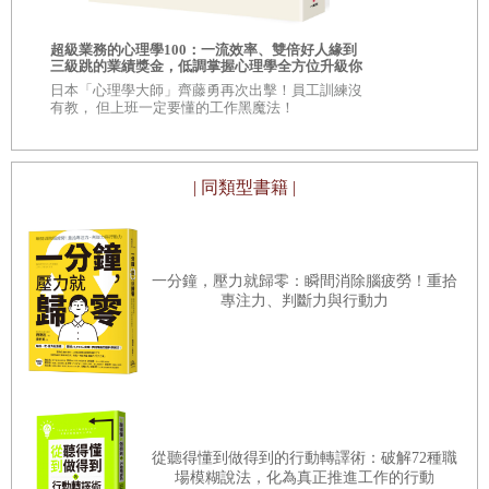
股／推陳出新／股價營收比
你的人生需要
個非常重要的原則，是每股現金流量務必要超過盈餘。太多外強中乾的
相的商業洞察
超級業務的心理學100：一流效率、雙倍好人緣到
自己！
企業一著手分析，就看得出盈餘收不到錢。也就是說獲利看得到吃不
三級跳的業績獎金，低調掌握心理學全方位升級你
\\超過 30,
的競爭力
的商學院教
第三篇 凌駕大盤的附帶條件
日本「心理學大師」齊藤勇再次出擊！員工訓練沒
到。確認每股現金流量穩穩地超出盈餘，能避免踩到類似安隆案
有教， 但上班一定要懂的工作黑魔法！
13.
如何選擇券商
（
Enron
）的地雷。
14.
全盤考量選股
| 同類型書籍 |
必要條件／高度誘人／加分因子／射出手中的子彈
第三個要訣是確認董事沒賣出自家股票。即使數據多麼輝煌，如果出現
不只一位董事賣股的情形，就足以讓我打消念頭。相反地，若好幾位董
15.
投資組合管理
事買入自家股票，後市就十分讓人看好。執行長跟財務長買入自家股
一分鐘，壓力就歸零：瞬間消除腦疲勞！重拾
巴菲特的持股理念／賣股的主要考量／搭配相對強弱／徹夜難
專注力、判斷力與行動力
票，尤其值得關注。公司的內情此二人當然一清二楚，既然如此，他們
眠就停損／個人持股計畫／記錄過去投資明細
還願意把錢壓在吃飯的勾當，我向來樂觀其成。總結一下，腦袋對理想
16.
多空市場
的成長股要件若要有紮實的看法，我自己覺得好用的特徵有：
空頭的訊號／四個多空訊號
17.
科技股
強勁的成長數據
從聽得懂到做得到的行動轉譯術：破解72種職
網際網路／五種科技股／因材評價／判斷毛利的關鍵指標／必
場模糊說法，化為真正推進工作的行動