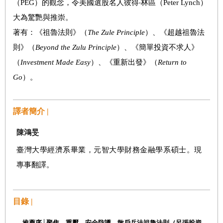
（PEG）的觀念，令美國選股名人彼得‧林區（Peter Lynch）
大為驚艷與推崇。
著有：《祖魯法則》（
The Zule Principle
）、《超越祖魯法
則》（
Beyond the Zulu Principle
）、《簡單投資不求人》
（
Investment Made Easy
）、《重新出發》（
Return to
Go
）。
譯者簡介 |
陳鴻旻
臺灣大學經濟系畢業，元智大學財務金融學系碩士。現
專事翻譯。
目錄 |
推薦序│
聚焦、重壓、安全防護，散戶兵法祖魯法則（呂張投資