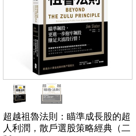
超越祖魯法則：瞄準成長股的超
人利潤，散戶選股策略經典（二