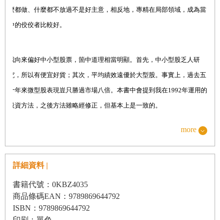
麼都做、什麼都不放過不是好主意，相反地，專精在局部領域，成為當
4.
本益成長比
中的佼佼者比較好。
一碼歸一碼／十二個月移動窗口／檢查預測效度／法人共同預
測
我向來偏好中小型股票，箇中道理相當明顯。首先，中小型股乏人研
5.
本益成長比的優勢
究，所以有便宜好貨；其次，平均績效遠優於大型股。事實上，過去五
低本益成長比如何凌駕大盤／避免本益比特別高的個股
十年來微型股表現豈只勝過市場八倍。本書中會提到我在
1992
年運用的
投資方法，之後方法雖略經修正，但基本上是一致的。
第二篇 掌握選股的關鍵要訣
more
6.
現金流量
第一，我專挑軟柿子吃。這裡的意思是專注在前景極佳的領域或部門。
錯的時間入手錯的類股，註定是要賠錢的；對的時間揀對了類股，不賺
現金流量強的好處／張設現金流量的濾網／從資本支出洞悉企
詳細資料 |
一筆都很難。有個保障可以選對邊的辦法，就是確認看上的股票和類
業營運
書籍代號：0KBZ4035
股，其上一年度的相對強弱指數（
RSI
）是極大正數。我在這方面總會
7.
相對強弱
商品條碼EAN：9789869644792
下工夫檢查，確認沒有差錯，而且沒有尚未公諸於世的勁爆消息。
第三道濾網／更多證據／多空交戰的相對強弱守策／技術分析
ISBN：9789869644792
印刷：單色