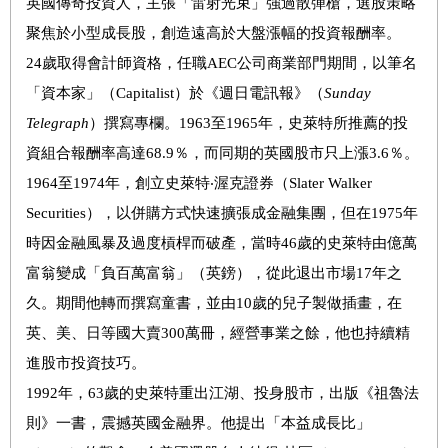
英國傳奇投資人，主張「雷射光束」強過散彈槍，選股策略
聚焦於小型成長股，創造遠高於大盤漲幅的投資報酬率。
24歲取得會計師資格，任職AEC公司商業部門期間，以筆名
「資本家」（Capitalist）於《週日電訊報》（
Sunday
Telegraph
）撰寫專欄。1963至1965年，史萊特所推薦的投
資組合報酬率高達68.9％，而同期的英國股市只上漲3.6％。
1964至1974年，創立史萊特‧渥克證券（Slater Walker
Securities），以併購方式快速擴張成金融集團，但在1975年
時因金融風暴及過度槓桿而破產，當時46歲的史萊特由億萬
富翁變成「負百萬富翁」（英鎊），從此退出市場17年之
久。期間他轉而撰寫童書，並由10歲的兒子製做插畫，在
英、美、日等國大賣300萬冊，經營事業之餘，他也持續精
進股市投資技巧。
1992年，63歲的史萊特重出江湖、投身股市，出版《祖魯法
則》一書，震撼英國金融界。他提出「本益成長比」