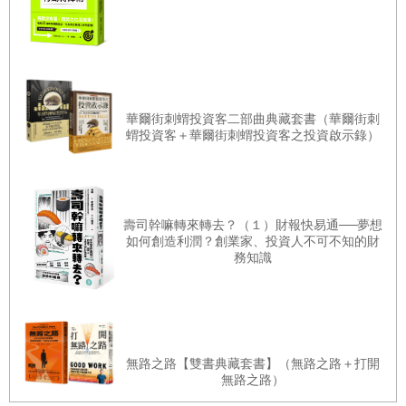
樂觀的前景和預測數字
要功課
本益比相對低於預測成長率
18.
景氣循環股
每股的現金流量比盈餘高出一截
選股方針／其他財務數據／消息面的影響／董事買股是利多
適度而非過度槓桿
上一年度相對強弱為正
19.
投資的自我提升之道
華爾街刺蝟投資客二部曲典藏套書（華爾街刺
蝟投資客＋華爾街刺蝟投資客之投資啟示錄）
董事買股
後記 投資，種瓜得瓜，種豆得豆
本書付印之際，前景猶是風雨飄搖。不過，儘管把心臟放大顆吧──靠著
附錄
壽司幹嘛轉來轉去？（１）財報快易通──夢想
本書的方法，還有
Company REFS
的幫助，讀者應有能力打敗、甚至傲
如何創造利潤？創業家、投資人不可不知的財
視大盤。願原力與你同在！
務知識
推薦序│聚焦、重壓、安全防護，散戶兵法祖魯法則（呂張投資團隊總
無路之路【雙書典藏套書】（無路之路＋打開
無路之路）
監／呂宗耀）