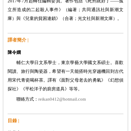
2017年7月起轉任編輯委員。著作包括《死刑就好了——孤
立所造成的二起殺人事件》（編著；共同通訊社與新潮文
庫）與《兒童的貧困連鎖》（合著；光文社與新潮文庫）。
譯者簡介 |
陳令嫻
輔仁大學日文系學士，東京學藝大學國文系碩士。喜歡
閱讀、旅行與陶瓷器，希望有一天能搭時光穿越機回到古代
用宋代青瓷喝杯茶。譯有《面對父母老去的勇氣》《幻想偵
探社》《平松洋子的廚房道具》等等。
聯絡方式：
reikan0412@hotmail.com
目錄 |