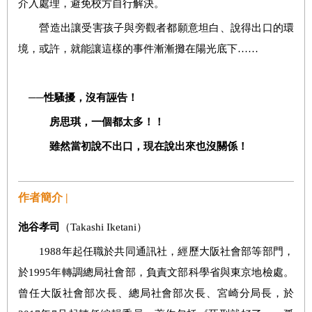
介入處理，避免校方自行解決。
營造出讓受害孩子與旁觀者都願意坦白、說得出口的環
境，或許，就能讓這樣的事件漸漸攤在陽光底下……
──性騷擾，沒有誣告！
房思琪，一個都太多！！
雖然當初說不出口，現在說出來也沒關係！
作者簡介 |
池谷孝司
（Takashi Iketani）
1988年起任職於共同通訊社，經歷大阪社會部等部門，
於1995年轉調總局社會部，負責文部科學省與東京地檢處。
曾任大阪社會部次長、總局社會部次長、宮崎分局長，於