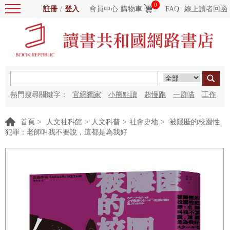
0
註冊
/
登入
會員中心
購物車
FAQ
線上讀者回函
熱門搜尋關鍵字：
官網獨家
小熊點讀
超慢跑
一群喵
工作
細胞
海洋圖書館
紅花
首頁
>
人文社科館
>
人文科普
>
社會史地
>
被隱匿的校園性
犯罪：老師叫我不要說，這都是為我好