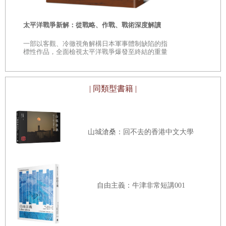
豪在前一所學校的劍道社交出亮眼的成績，其他老師也因為
時
太平洋戰爭新解：從戰略、作戰、戰術深度解讀
他熱心指導社團，讚美他是「優秀教師」。
是
一部以客觀、冷徹視角解構日本軍事體制缺陷的指
「原口老師深受眾人信任。」
巔
標性作品，全面檢視太平洋戰爭爆發至終結的重量
級著作
他強調打進全國賽是非常光榮的事。
「只要跟隨我的腳步，完成嚴格的訓練，絕對能打進全
| 同類型書籍 |
國賽。」
沒經驗的人也能打進全國賽嗎？面對我的疑問，早苗的
母親惠子回答：「社員的確很努力，不過原口似乎是認為不
山城滄桑：回不去的香港中文大學
同於高手雲集的男性部門，國中的女子劍道社比較少，容易
交出好成績。」
她繼續說明：「我們這些家長原本也懷疑：『打進全國
自由主義：牛津非常短講001
賽有那麼重要嗎？』但是原口老師一直熱情地說服學生去參
加全國賽，最重要的是看到孩子們努力練習的模樣，我們也
愈來愈熱心加油。」