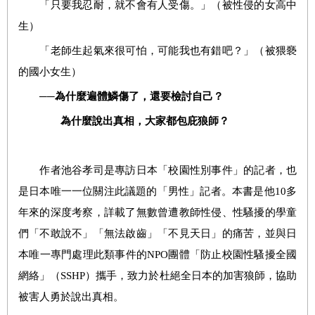
「只要我忍耐，就不會有人受傷。」（被性侵的女高中
生）
「老師生起氣來很可怕，可能我也有錯吧？」（被猥褻
的國小女生）
──為什麼遍體鱗傷了，還要檢討自己？
為什麼說出真相，大家都包庇狼師？
作者池谷孝司是專訪日本「校園性別事件」的記者，也
是日本唯一一位關注此議題的「男性」記者。本書是他10多
年來的深度考察，詳載了無數曾遭教師性侵、性騷擾的學童
們「不敢說不」「無法啟齒」「不見天日」的痛苦，並與日
本唯一專門處理此類事件的NPO團體「防止校園性騷擾全國
網絡」（SSHP）攜手，致力於杜絕全日本的加害狼師，協助
被害人勇於說出真相。