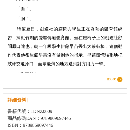
「面！」
結語
「胴！」
文庫本後記
時值夏日，劍道社的顧問與學生正在炎熱的體育館練
習，揮動竹劍的聲響傳遍體育館。坐在鐵椅子上的劍道社顧
問原口達也，朝一年級學生伊藤早苗丟出太鼓鼓棒，這個動
作代表他很生氣早苗沒有做到他的指示。早苗慌慌張張地把
鼓棒交還原口，面罩最薄的地方遭到對方用力一擊。
「對不起！」
more
早苗一陣頭暈目眩。
「為什麼挨打？」
詳細資料 |
面對原口充滿怒氣的質問，早苗拚命回想剛剛老師指正
書籍代號：1DNZ0009
的地方。
商品條碼EAN：9789869697446
「注意力沒有放在腳上。」
ISBN：9789869697446