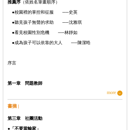
推薦序
（依姓名筆畫順序）
●校園裡的掌控和征服 ──史英
●聽見孩子無聲的求助 ──沈雅琪
●看見校園性別危機 ──林靜如
●成為孩子可以依靠的大人 ──陳潔晧
序言
第一章 問題教師
more
第二章 權力差距
第三章 社團活動
書摘 |
第四章 二次傷害
第三章 社團活動
第五章 無人聽見的求助
●
「不要當輸家」