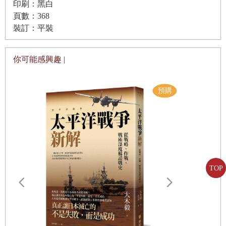
印刷：黑白
「知道為什麼做不到？」
頁數：368
原口把鼓棒戳進面罩下方，早苗的喉頭被頂得很痛，下
裝訂：平裝
一秒就被踢倒在地。
「對不起，我下次會做好，對不起。」
你可能感興趣 |
早苗跪坐起來，像在乞求般不斷道歉。
原口反覆向社員強調「從被動消極的練習轉為自動自發
的練習」。他經常要求社員要「自動自發」。所謂的「自動
自發」指的是揣摩上意，做出符合他要求的行為。
回憶當年遭到原口長期體罰與性騷擾的早苗表示：「國
中生是不可能反抗老師的。」
TOP
母校屬於校規嚴格、教師權力強大的學校。
「每個月都會嚴格檢查學生的瀏海有沒有維持在眉毛上
遠野物語：
方、指甲是不是留太長等等。」
——日本民
「鄉土」的
早苗入學後，在原口熱心的邀請下進入劍道社。他很自