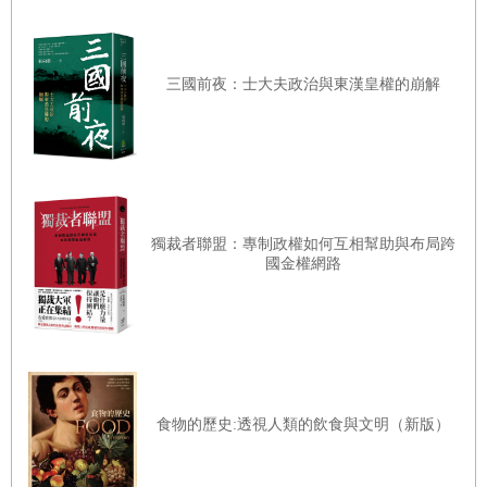
原口的指導十分嚴苛，學生們週末也必須練習與比賽。
三國前夜：士大夫政治與東漢皇權的崩解
休息時間短暫，又不能喝水，社員們紛紛因為貧血而昏倒。
暑假時還必須參加社團的讀書會，大部分時間都和原口一起
度過。聽到大家誇獎「劍道社的學生不但會劍道，也會念
書」「劍道社的學生文武雙全」，原口就心情大好。
另一方面，原口批評陸續辭去社團的學生是「輸家」
獨裁者聯盟：專制政權如何互相幫助與布局跨
國金權網路
「沒毅力」。
「失敗會跟著她們一輩子。」
「連社團活動都撐不下去的傢伙，出社會也一樣沒出
息。」
原口徹底貶低那些學生，誇獎留下來的成員是「了不起
食物的歷史:透視人類的飲食與文明（新版）
的學生」。早苗也因此抱持扭曲的優越感，變得時時留意他
的臉色，提心吊膽。