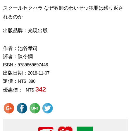
スクールセクハラ なぜ教師のわいせつ犯罪は繰り返さ
れるのか
出版品牌：光現出版
作者：
池谷孝司
譯者：
陳令嫻
ISBN：9789869697446
出版日期：
2018-11-07
定價：
NT$ 380
342
優惠價：
NT$