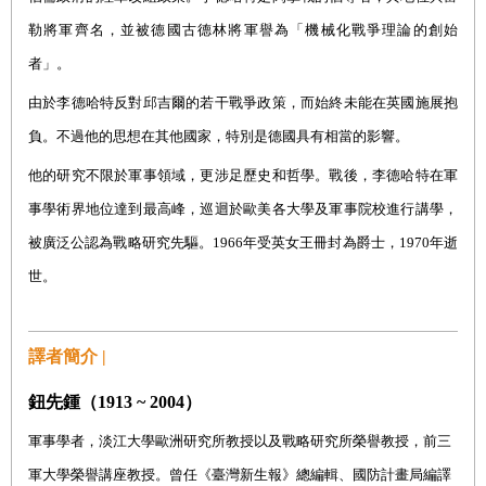
勒將軍齊名，並被德國古德林將軍譽為「機械化戰爭理論的創始
者」。
由於李德哈特反對邱吉爾的若干戰爭政策，而始終未能在英國施展抱
負。不過他的思想在其他國家，特別是德國具有相當的影響。
他的研究不限於軍事領域，更涉足歷史和哲學。戰後，李德哈特在軍
事學術界地位達到最高峰，巡迴於歐美各大學及軍事院校進行講學，
被
廣泛公認為戰略研究先驅。1966年受英女王冊封為爵士，1970年逝
世。
譯者簡介 |
鈕先鍾（
1913 ~ 2004
）
軍事學者，淡江大學歐洲研究所教授以及戰略研究所榮譽教授，前三
軍大學榮譽講座教授。曾任《臺灣新生報》總編輯、國防計畫局編譯