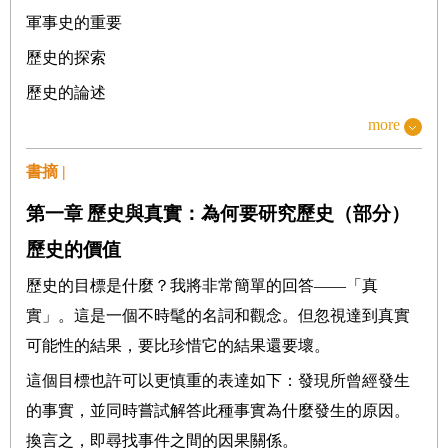
軍事史的重要
歷史的探索
歷史的論述
more
科學的方法
對真實的畏懼
書摘 |
對真實的逃避
第一章
歷史與真實：為何要研究歷史
（
部分）
盲目的忠心
歷史的價值
第二章 政府與自由：如何研究歷史
歷史的目標是什麼？我將非常簡單的回答——「真
受蒙蔽的當權者
實」。這是一個不時髦的名詞和觀念。但忽視達到真實
民主的約束
可能性的結果，要比珍惜它的結果還要壞。
民主制度中的權力政治
這個目標也許可以更慎重的表達如下：發現所曾經發生
幕後人物
的事實，並同時嘗試解答此種事實為什麼發生的原因。
換言之，即尋找事件之間的因果關係。
獨裁的模式