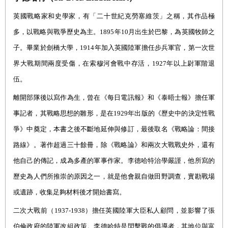
英國戰略家和史學家，有「二十世紀克勞塞維茨」之稱，其作品極
多，以戰略與戰爭歷史為主。1895年10月出生於巴黎，為英國牧師之
子。畢業於劍橋大學，1914年加入英國陸軍擔任步兵軍官，第一次世
界大戰期間兩度受傷，在索穆河會戰中存活，1927年
以
上尉軍階退
伍。
離開部隊後以寫作為生，曾在《每日電訊報》和《泰晤士報》擔任軍
事記者，其戰略思想的雛形，是在1929年出版的《歷史中的決定性戰
爭》中奠定，本書之後不斷地延伸與修訂，最後取名《戰略論：間接
路線》。著作超過三十餘冊，除《戰略論》和兩次大戰戰史外，還有
他自己的傳記，成為多產的軍事作家。李德哈特治學嚴謹，他所寫的
歷史為人們所推崇的原因之一，就是他會親自
做
田野調查，實勘戰場
或遺跡，收集足夠材料後才開始書寫。
二次大戰前（1937-1938）擔任英國陸軍大臣私人顧問，並影響了張
伯倫政府的陸軍改組政策。李德哈特是閃擊戰的倡導者，其地位與富