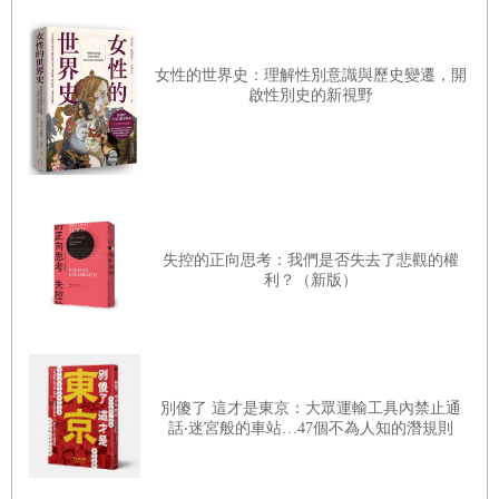
不曾被演繹出來呢？一部份是因為參謀本部的研究範圍
太狹窄，另一部份是他們受到自己職業利益和感情的蒙
女性的世界史：理解性別意識與歷史變遷，開
蔽。但是某些非官方的戰爭研究者，由於能夠有超然的
啟性別史的新視野
思想，所以也就能夠從對過去戰爭的研究中，正確的演
繹出那些「奇襲」的發展——例如波蘭的銀行家布羅
赫，和法國的軍事作家，梅葉上尉。
所以，當我在第一次世界大戰後的幾十年間研究軍事問
失控的正向思考：我們是否失去了悲觀的權
題時，我經常嘗試採取一種透射的方法，從過去透過現
利？（新版）
在而進入未來。在預測第二次世界大戰的決定性發展
時，我認為主要應歸功於此種歷史方法的實際應用，那
是比我自己的任何腦波都有更大功勞。
歷史是人類的「踱步」和「失足」的記錄。它告訴我們
別傻了 這才是東京：大眾運輸工具內禁止通
話‧迷宮般的車站…47個不為人知的潛規則
踱步是緩慢而細小，但失足則快速而繁多。它也向我們
提供利用前人顛簸跌倒的機會。