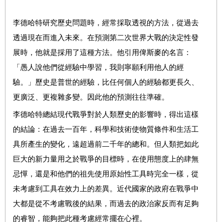
李德哈特研究歷史問題時，經常採取透視的方法，從過去
透過現在而進入未來。在預測第二次世界大戰的決定性發
展時，他就是採用了這種方法。他引用俾斯麥的名言：
「愚人說他們從經驗中學習，我則寧願利用他人的經
驗。」歷史是普世的經驗，比任何個人的經驗都更長久、
更廣泛、更複雜多變。
因此他的預測往往準確。
李德哈特總結現代戰爭對於人類歷史的影響時，得出這樣
的結論：在過去一百年，科學和技術使物質條件和生活工
具所產生的變化，遠超過前二千年的總和。但人類把如此
巨大的新力量用之於戰爭的目標時，在使用態度上的肆無
忌憚，還是和他們的祖先使用原始性工具時完全一樣，從
未考慮到工具在效力上的差異。近代國家的政府在戰爭中
大都是從不考慮戰後的結果，而過去的政治家反而有足夠
的睿智，能夠把此種考慮經常擺在心裡。