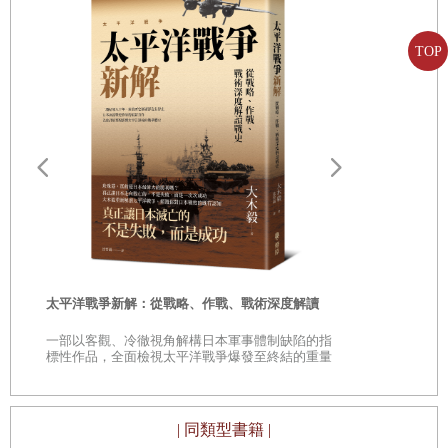
戰爭細菌如何頑抗不滅
應該比其他的人都還要聰明。但八十歲對於史學家而言
虛幻的勝利
並不算什麼。只要不是文盲，在他的腦海裡都可以累積
TOP
三千年以上的經驗。
節制的重要性
彼里比亞斯對於這一點曾有如下的高論：「對於人類而
如幻影般的條約
言，有兩條改革的途徑——一是透過他們自己不幸的遭
知識份子的兩難
遇，二是透過旁人不幸的遭遇；前者是比較確實無誤，
服從的局限性
遠野物語：
而後者則痛苦較少
……
我們應經常尋求第二種的途徑；
武力的問題
因為這樣，我們可以使自己不受傷害，而又能對所應追
——日本民
限制戰爭的問題
「鄉土」的
求的最佳途徑獲得一種較明確的認識
……
從真實歷史的
裁軍的問題
研究中所獲得的知識，對實際生活而言，是所有一切教
時
太平洋戰爭新解：從戰略、作戰、戰術深度解讀
育中的最佳者。」
非正規戰爭的問題
是
一部以客觀、冷徹視角解構日本軍事體制缺陷的指
在我本人的特殊研究領域內，他的這種忠告所具有的實
世界秩序的問題
巔
標性作品，全面檢視太平洋戰爭爆發至終結的重量
級著作
際價值，曾對我產生深刻的印象。在第一次世界大戰
世界信仰的問題
時，使各國參謀本部受到奇襲的主要發展，從前半個世
結語
| 同類型書籍 |
紀連續各次戰爭的研究中即可演繹得出來。為什麼它們