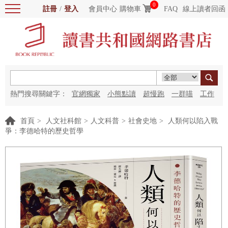
0
註冊
/
登入
會員中心
購物車
FAQ
線上讀者回函
熱門搜尋關鍵字：
官網獨家
小熊點讀
超慢跑
一群喵
工作
細胞
海洋圖書館
紅花
首頁
>
人文社科館
>
人文科普
>
社會史地
>
人類何以陷入戰
爭：李德哈特的歷史哲學