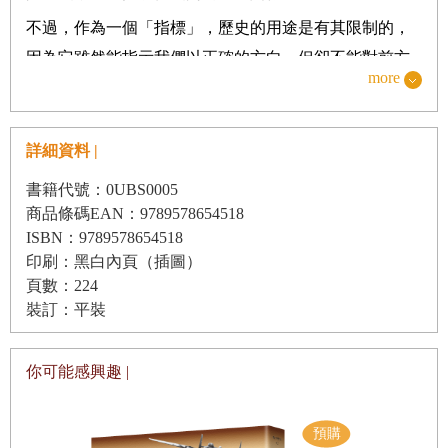
不過，作為一個「指標」，歷史的用途是有其限制的，
獨裁心理學
因為它雖然能指示我們以正確的方向，但卻不能對前方
獨裁政權的基本缺點
more
道路情況提供明細的資料。但作為一個「警告牌」的消
困擾的趨勢
極價值卻是可以確定的。歷史可以指示我們應該「避
強迫服役的荒謬
免」什麼，即令它並不能教導我們應該做些什麼——它
詳細資料 |
靠強迫來進步嗎？
的方法是指出人類很容易造成和重犯的某些最普通的錯
書籍代號：0UBS0005
第三章 戰爭與和平：當代的省思與建言
誤。
商品條碼EAN：9789578654518
ISBN：9789578654518
對權力的欲望
第二個目標是歷史的實用價值。德意志帝國宰相俾斯麥
印刷：黑白內頁（插圖）
曾經說過：「愚人說他們從經驗中學習。我則寧願利用
權宜的近視性
頁數：224
他人的經驗。」就這一點而言，研究歷史能夠提供最大
信守諾言的重要性
裝訂：平裝
可能的機會。它是一種普世的經驗——比任何個人的經
慎作諾言的重要性
驗都是無限的較長、較廣、和較複雜而多變。
你可能感興趣 |
戰爭細菌
人們通常喜歡根據他們的年齡和經驗來表示自己智慧超
戰爭細菌如何發生作用
群。中國人尤其敬老，並認為一位年齡超過八十歲的人