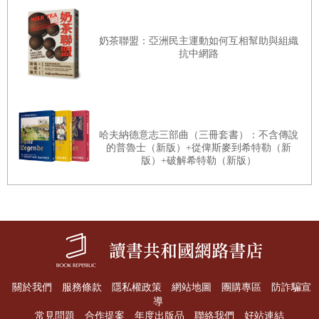
如果我們能認清自己的弱點，則對於過去那些曾犯錯的
人是不應隨便加以譴責，但如果我們自己不能認識錯
奶茶聯盟：亞洲民主運動如何互相幫助與組織
誤，那就應該自我譴責了。
抗中網路
有一種較為普遍的趨勢，即認為歷史是專屬於專家的課
題——那是大錯特錯的。怡好相反，歷史對所有一切的
專精化都是根本的補救
（
嬌正
）
。從正確的觀點上來
哈夫納德意志三部曲（三冊套書）：不含傳說
看，它是最廣泛的研究，包括著人生的所有面向。它指
的普魯士（新版）+從俾斯麥到希特勒（新
出人類如何重覆犯下它的錯誤，以及那些錯誤是什麼，
版）+破解希特勒（新版）
並以此來奠定教育的基礎。
軍事史的重要
一八八○年有一本歷史暢銷書，那就是格林所著的《英國
人的歷史》。格林在他的這本書中曾經說過下述一段
關於我們
服務條款
隱私權政策
網站地圖
團購專區
防詐騙宣
話：「在歐洲國家
（
民族）的真實故事中，戰爭只是扮
導
常見問題
合作提案
年度出版品
聯絡我們
好站連結