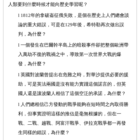
人類要到什麼時候才能向歷史學習呢？
l
1812
年的拿破崙征俄失敗，是個在歷史上人們總會談
論的重大錯誤，可是在129年後，希特勒再次做出誤
判，為什麼？
l
一個發生在巴爾幹半島上的暗殺事件卻把整個歐洲帶
入萬劫不復的戰禍之中，導致第一次世界大戰的爆
發，為什麼？
l
英國對波蘭曾提出在危難之時，對華沙提供必要的援
助，可是英法兩國是沒有能力實踐這個諾言的，但英
國人還是讓波蘭人相信了這個空泛的承諾，為什麼？
l
人們總相信己方發動的戰爭能夠在短時間之內取得勝
利，但事實證明這樣的推估是毫無根據的，但在一
戰、二戰、越戰、阿富汗戰爭、伊拉克戰爭都一再發
生同樣的錯誤，為什麼？