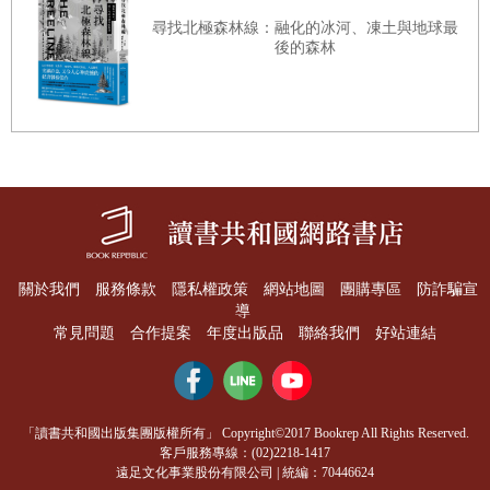
在芝加哥的另一處，因為某些事件集合起來，改變
出問題，它們會影響肺部，對心臟產生的衝擊更大。如
尋找北極森林線：融化的冰河、凍土與地球最
了威廉斯的故事。詹姆士．柯尼斯是名地鐵送貨員，負
後的森林
同香菸，懸浮微粒會造成動脈收縮（進而導致血壓升
責地鐵的包裹運送。這是份好差事，可惜一八九三年七
高），也會促使凝血形成，還會觸發身體的發炎反
月九日是他的倒楣日。那天從一大早熱到傍晚六點，熱
應……
得他汗流浹背。更糟的是，太陽下山了暑氣依舊未消。
第十四章 先天受損心臟之書
這種天氣適合來杯威士忌，柯尼斯當晚就在他老愛光顧
一九四四年十一月二十九日，十五個月大的女嬰艾琳．
的小酒館裡點上一杯。城裡所有人這時都忙於展現世界
薩克森躺在約翰霍普金斯醫院的手術檯上。在她小小的
之最的「白色之城」（即「世界博覽會」），柯尼斯和
身體裡，心臟不太對勁，到底怎麼了，沒人說得準。她
幾位朋友則待在城市的另一頭。他點了威士忌，啜飲一
關於我們
服務條款
隱私權政策
網站地圖
團購專區
防詐騙宣
的皮膚缺氧呈藍紫色，患有紫紺嬰兒綜合症，就是心臟
口，與女服務生說笑調情，然後朝著兩位朋友走去，準
導
打到全身的血液含氧量過低……
常見問題
合作提案
年度出版品
聯絡我們
好站連結
備找他們玩牌。他有預感，手氣應該會不錯。自動點唱
第十五章 從演化探索心臟的缺陷
機大聲播放著英國「模糊」樂團的名曲「雙人單車」。
由陶希格開啟的迷人想法，刺激了許多演化生物學家各
他的步伐輕快，滿心期待接下來的笑聲、賭局、挑釁，
「讀書共和國出版集團版權所有」 Copyright©2017 Bookrep All Rights Reserved.
自進行探索。演化生物學家過去已經花了一百多年，試
以及更多的歡笑。然而，不可逆的事情發生了。
客戶服務專線：(02)2218-1417
圖重建心臟的大演化史，它如何演化、又如何在正常情
遠足文化事業股份有限公司 | 統編：70446624