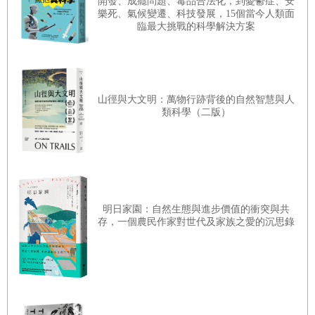
開發、成癮問題、毒品合法化，到憂鬱症、安
枉然……
樂死、氣候變遷、科技發展，15個當今人類面
括廢奴運動領袖法蘭德瑞克．道格拉斯的捐款。安默肉
臨最大挑戰的科學解決方案
品加工公司也捐了款，該公司其後也資助職災勞工在這
第十一章 戰爭與真菌
裡就醫。一八九一年，威廉斯承租了位於東二十九街與
在肝臟裡製造膽固醇的三十個步驟裡，羥甲基戊二酸單
第爾玻街街口，一幢三層樓、十二個房間的紅磚房屋。
醯輔酶A這種還原酶，是負責執行速度最慢的一個環節，
客廳成了候診室，走廊盡頭的小臥房則是外科病房。這
山徑與大文明：萬物行跡背後的自然智慧與人
所有步驟都得等這一步完成才能繼續下去。只要加快這
類科學（二版）
家臨時草創的醫院，在頭一年就訓練出七位護士（愛
個步驟，就能製造出更多膽固醇；而拖慢這個步驟，則
瑪．雷諾斯便是其一），治療了數以百計的病患。
製造的膽固醇就會減少……
第十二章 愛護心臟的完美飲食
在勤儉醫院裡一切克難，醫護人員就湊合著用。相
在今日的飲食書區，你會找到各種如何降低膽固醇或活
明日家園：自然生態與進步價值的衝突與共
較於芝加哥的其他醫院，這裡需要處理更大量的外傷病
得更健康的書籍，說法五花八門，然而所有的方法，都
存，一個農民作家對世代及家族之愛的沉思錄
患，然而由於設備簡陋，他們只得臨場發揮。每件事都
沒抓到一個重點：我們所攝取的食物已經改變了……
困難重重，但威廉斯和他的團隊堅持不懈。這本該是一
第十三章 甲蟲與香菸
群勤奮護士，協助一位勤奮醫生克服難關的故事。
如同抽菸，空氣汙染也會增加心臟疾病和心臟病發的機
率。最小的汙染懸浮微粒（小於二．五微米）會使健康