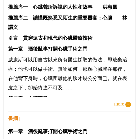
推薦序一 心跳聲所訴說的人性和故事 洪惠風
推薦序二 讀懂既熟悉又陌生的重要器官：心臟 林
謂文
引言 貫穿遠古和現代的心臟醫療技術
第一章 酒後亂事打開心臟手術之門
威廉斯可以用自古以來所有醫生採取的做法，即放棄治
療；他也可以做手術。無論如何，那顆心臟就在那裡，
在他彎下身時，心臟距離他的臉才幾公分而已。就在表
皮之下，卻始終遙不可及……
第二章 心臟王子
more
早在達文西詳盡素描出人體外部細節之前一千七百年，
書摘 |
蓋倫每天都
從
從
人體
內部細節累積經驗。角鬥士的傷口
是「通往人體內部的窗
口
」，他
這麼寫
。從傷口觀察
人
第一章
酒後亂事打開心臟手術之門
體
內部
時
，
他
會
激動
得
心
頭亂顫
。那是喜悅，或是一種