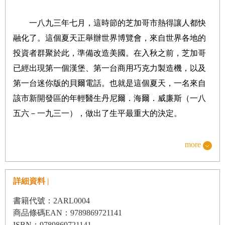
愛……
一八九三年七月，這時節的芝加哥市熱得讓人都快
第三章 當藝術改變科學
融化了。這個夏天正舉辦世界博覽會，來自世界各地的
給達文西最多啟發的，是他在「老人」身上所看到的，
投資者群聚於此，準備改造美國。在入秋之前，芝加哥
也是亞歷山大港自古以來記載最詳盡的全人解剖之一。
已經出現第一個漢堡、第一台商用巧克力製造機，以及
達文西花在老人身上的時間很長，直到屍體都開始腐
第一台迷你版的貝爾電話。也就是這個夏天，一名來自
爛、發臭、分解成碎片為止……
該市新開發區的年輕醫生丹尼爾．海爾．威廉斯（一八
第四章 血液的航道
五六－一九三一），做出了生平最重大的決定。
哈維認為血液要從動脈流向靜脈，必定流過無形的孔洞
──但並非蓋倫假設心臟內的、而是遍布全身的無形孔
more
威廉斯的雙親擁有非洲、蘇格蘭、愛爾蘭、印地安
洞。雖然他無法證明這些無形孔洞的存在，但他認為透
肖尼族等多種血統，但在他自小成長的賓州霍利迪斯堡
過計算血液的流量，可以斷定人體就是有這些孔洞……
社群裡，威廉斯一向被視為非裔美籍。他的父親早逝，
詳細資料 |
第五章 找尋啃噬心臟之物
留下母親獨自撫養他。後來母親被生活壓得喘不過氣
書籍代號：2ARL0004
福斯曼割開了自己的血管，拿起導管尖的那一頭，悄悄
來，於是將年僅十一歲的他，送去巴爾的摩當修鞋學
商品條碼EAN：9789869721141
塞入血管。在那時，才發現血管裡是沒有痛覺神經的。
徒。故事原本可能就這麼結束了，但是並沒有，小威廉
ISBN：9789869721141