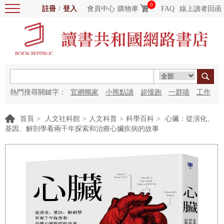
0
註冊
/
登入
會員中心
購物車
FAQ
線上讀者回函
熱門搜尋關鍵字：
官網獨家
小熊點讀
超慢跑
一群喵
工作
細胞
海洋圖書館
紅花
首頁
>
人文社科館
>
人文科普
>
科學百科
>
心臟：從演化、
基因、解剖學看兩千年探索和治療心臟疾病的故事