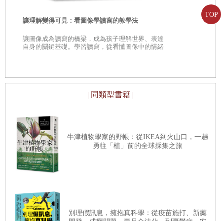
現，芝加哥的非裔美籍病人，從白人醫護人員那裡經常
進任何一個為心臟疾病所苦的人體內、可以經年甚至永
TOP
山毛櫸生命
得到較差的照護。他也觀察到，由於醫院和大學裡的種
讓理解變得可見：看圖像學讀寫的教學法
次，聽樹自
久運作的機器。對他和對許多外科醫生而言，那代表著
族歧視，非裔美籍的醫生和護士很難獲得訓練和工作機
★全球暢銷
讓圖像成為讀寫的橋梁，成為孩子理解世界、表達
未來讓百萬甚至數十億男女長壽的祕密……
雷本新作 ★
自身的關鍵基礎。學習讀寫，從看懂圖像中的情緒
會。非裔美籍青年面對的挑戰從來不曾消失。正巧此
上
到四周暢銷13
與故事開始。
第九章 輕如鴻毛的心臟
時，威廉斯素來景仰的熟人路易斯．雷諾斯牧師前來求
湯瑪斯、阿拉姆和他們的團隊
研究
世界各地的木乃伊，
助。他的妹妹艾瑪．雷諾斯向芝加哥好幾家醫院提出護
結果發現狩獵採集者的血管狀況
，
比農業生活者更差，
士受訓申請（她是第一個試圖申請的非裔美籍人士），
| 同類型書籍 |
和大家的預測恰恰相反。這項結果翻轉了
我們
原來的想
但每一家都因為種族的理由回絕了她。她的遭遇打動了
法，認為動脈
粥狀
硬化是一
種
文明病，是不良生活方式
威廉斯。在與雷諾斯牧師及其他社區成員討論後，威廉
的結果……
牛津植物學家的野帳：從IKEA到火山口，一趟
斯知道他能做的事只有一件──創辦一家醫院。他要在那
勇往「植」前的全球採集之旅
裡訓練非裔美籍的護士。
第十章 修復受損的心臟
法瓦洛羅從婦人的腹股溝剪下一段隱靜脈，接著剪掉她
的右冠狀動脈，如他所想見的，完全堵塞了。他開始接
這家醫院就是後來的「勤儉醫院暨護理培訓中
縫，像一位肉體裁縫師般謹慎、細膩，只要一個沒縫
心」。這是一個大膽的夢想，而威廉斯說服了不分膚色
別理假訊息，擁抱真科學：從疫苗施打、新藥
好，血液就會傾洩到體腔裡；只要缺個一針，一切就都
的醫生和捐款人一起有夢相隨。捐款來自各方，其中包