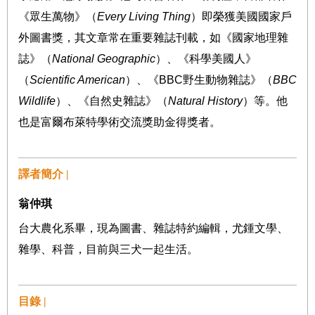
《眾生萬物》（
Every Living Thing
）即榮獲美國國家戶
外圖書獎，其文章常在重要雜誌刊載，如《國家地理雜
誌》（
National Geographic
）、《科學美國人》
（
Scientific American
）、《BBC野生動物雜誌》（
BBC
Wildlife
）、《自然史雜誌》（
Natural History
）等。他
也是富爾布萊特學術交流獎助金得獎者。
譯者簡介 |
翁仲琪
台大農化系畢，現為圖書、雜誌特約編輯，尤鍾文學、
雜學、科普，目前與三犬一起生活。
目錄 |