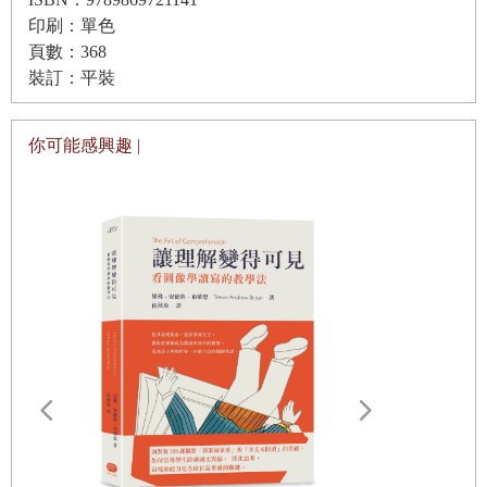
印刷：單色
導管已經就要穿過手肘抵達肩膀了，越過肩膀一路下行
斯決定前往威斯康辛州。他在那裡找到了理髮店的工
頁數：368
到右心房……
作，店老闆有意幫助他完成高中學業。在學校他表現得
裝訂：平裝
十分優異。這位老闆讓他去學習醫藥，
他也同樣出色。
第六章 生命的律動
後來，在一八八○年老闆幫他申請西北大學的芝加哥醫學
當年僅二十七歲的吉本和妻子瑪莉，開始收集其他實驗
你可能感興趣 |
院，他成功入學，再一次脫穎而出。他是該學程第一位
室願意提供的各種零件，用來發明心肺機。這台機器必
被錄取的非裔美籍學生。
須能在不傷害紅血球的情況下，供應氧氣到血液裡，而
且必須超乎想像地溫和又有力量……
一八八三年，脫胎換骨的威廉斯醫生，在芝加哥的
第七章 科學怪人法蘭根斯坦的怪物
密西根大道開了一家小診所。他也在西北大學教授解剖
尚威一切準備妥當，羅爾也就位準備進行手術。羅爾小
學，同時在芝加哥鐵路公司擔任醫生，後來也到基督教
心翼翼將心臟從受體犬的體內切下，放到
一旁，然後從
孤兒院看診。當時在芝加哥，連同他在內只有四位非裔
供體犬體內移除心臟，每個步驟都得花上幾分鐘。接
美籍醫生，而他的表現格外亮眼，執業不過六年，一八
著，他將供體犬的心臟縫進受體犬的體內……
八九年便被指派至伊利諾州衛生署任職。然而威廉斯想
第八章 核能心臟
獻身於比起這座城市及他的自我還更高遠的事務。他發
迪貝基一直朝一個方向努力──打造一顆人工心臟，能裝