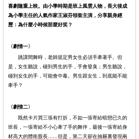
喜劇隆重上映。由小學時期是班上風雲人物，長大後成
為小學主任的人氣作家王淑芬領銜主演，分享親身經
歷：為什麼小時候那麼好笑？
〈劇情一〉
跳課間舞時，老師規定男女生必須手牽著手。但
是，女生聽說，碰到男生的手，手會發臭；男生聽說，
碰到女生的手，可能會中毒。男生跟女生，到底能不能
牽手？
〈劇情二〉
既然卡片買三張有打折，不如一張寄給暗戀已久的
班長，一張寄給不小心牽了手的舞伴，最後一張寄給身
材高大的體衛股長……但是，第二天卻在抽屜裏發現兩