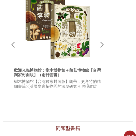
顧。在老姊的領導下，鄰居媽媽直誇我們有教養，其實
是因為老姊威脅我們，不乖就不讓我們去看媽媽。好不
容易盼到去醫院了，剛到時，大家的表現都很乖，但等
到大人說得回家了，小弟便開始哭著要留下來陪媽媽。
他一哭，我和妹妹也跟著掉淚，連媽媽不知怎麼搞的也
哭了。就在大家哭成一團時，老姊二話不說，將我們帶
出病房，我依稀記得她跟我們說：不可以讓媽媽傷心，
不然媽媽的病不會好；還說，再哭，就不帶我們玩「藏
歡迎光臨博物館：樹木博物館＋菌菇博物館【台灣
獨家封面版】（兩冊套書）
鞋子」了。直到現在，一想起這件往事，實在令人難以
從疑問到思考
樹木博物館【台灣獨家封面版】凱蒂．史考特的精
相信，十幾歲的老姊居然已經這麼「老成持重」。
人生思辨關
細畫筆╳英國皇家植物園的深厚研究 引領我們走
入蓊鬱豐美、萬象紛呈的森林之中
★★法國文
我承認，在幾個手足中，我受老姊的影響最大。從
★★這個世界
不容易被洗腦
小，老姊做什麼，我便跟著做什麼；甚至連長大後，聯
考填什麼志願，畢業後要做什麼，也都向老姊看齊。如
此「再版」那麼多次，倒也沒有後悔過。唯一覺得遺憾
| 同類型書籍 |
的是，如今一個在北、一個在南，想要再複製也難。