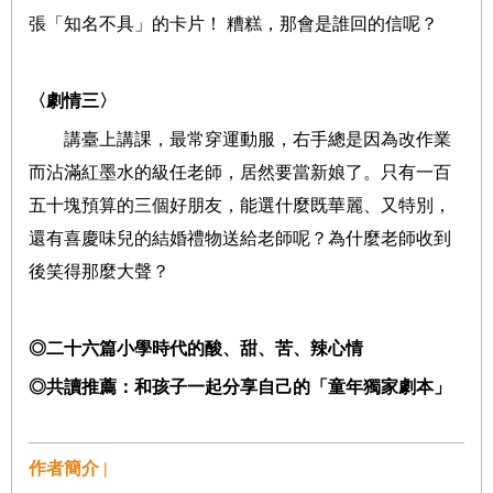
張「知名不具」的卡片！ 糟糕，那會是誰回的信呢？
〈劇情三〉
講臺上講課，最常穿運動服，右手總是因為改作業
而沾滿紅墨水的級任老師，居然要當新娘了。只有一百
五十塊預算的三個好朋友，能選什麼既華麗、又特別，
還有喜慶味兒的結婚禮物送給老師呢？為什麼老師收到
後笑得那麼大聲？
◎
二十六篇小學時代的酸、甜、苦、辣心情
◎
共讀推薦：和孩子一起分享自己的「童年獨家劇本」
作者簡介 |