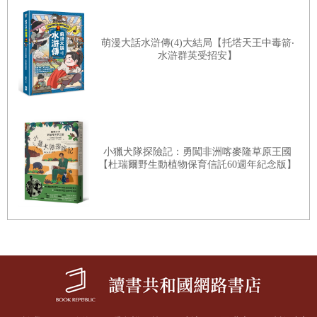
「字」，竟然通通都跳起舞，唱起歌來了呢？讀者隨著
文字的敘述，走進另一個「我」的世界裡，同喜同悲，
萌漫大話水滸傳(4)大結局【托塔天王中毒箭‧
水滸群英受招安】
這，就是文字藝術的魅力所在！
淑芬的《 童年原來是喜劇》，是一本趣味橫生，讓
人笑淚交融的童年故事集，書中收錄的二十六篇文章—
照作者的說法：是一部「童年蠢人史」，作者想讓小朋
友讀了安心——原來，世界上的孩子都是一樣的，會做
小獵犬隊探險記：勇闖非洲喀麥隆草原王國
【杜瑞爾野生動植物保育信託60週年紀念版】
傻事，說錯話，甚至受到懲罰！這正是作者想提醒你讀
這本書的用意，希望你別和她「同出一轍」，在類似的
陷阱裡再跌一跤。
說真的，要想犯和淑芬小時候同一種「錯誤」，還
真是「難上加難」喔！譬如，你會把針筒插在小豬的耳
朵後，嚇得小豬鬼叫連天到處竄，最後撒上一泡熱滾滾
的豬尿在你的肚皮上嗎？你會和班上男生各拉一根樹枝