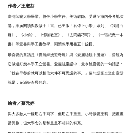
作者／王淑芬
臺灣師範大學畢業。曾任小學主任、美術教師。受邀至海內外各地演
講，推廣閱讀與教做手工書。已出版「君偉上小學」系列、《我是白
癡》、《小偷》、《怪咖教室》、《去問貓巧可》、《一張紙做一本
書》等童書與手工書教學、閱讀教學用書五十餘冊。
最喜愛的童話是《愛麗絲漫遊奇境》與《愛麗絲鏡中漫遊》，曾經為
它做過好幾本手工立體書。愛麗絲童話中，最令她喜愛的一句話是：
「我在早餐前就可以相信六件不可思議的事。」這句話完全道出童話
就是：充滿好奇與包容。
繪者／蔡元婷
與大多數人一樣用右手寫字，但用左手畫畫。小時候愛塗鴉，把畫畫
當興趣，但大學念的是和畫畫不相關的科系。