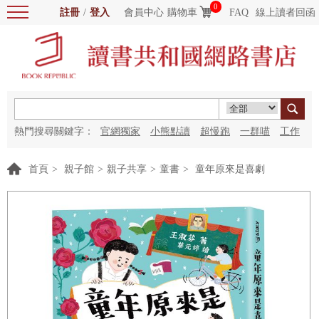
0
註冊
/
登入
會員中心
購物車
FAQ
線上讀者回函
熱門搜尋關鍵字：
官網獨家
小熊點讀
超慢跑
一群喵
工作
細胞
海洋圖書館
紅花
首頁
>
親子館
>
親子共享
>
童書
>
童年原來是喜劇