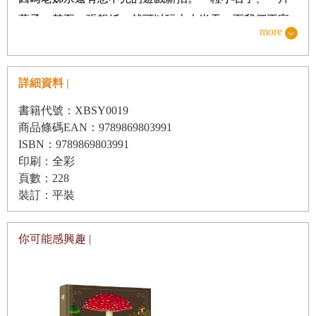
葉子，甚至一張報紙，就可以玩上大
半天
。而我們王家
more
班慣用的壓箱寶物，是媽媽包東西的布巾；蓋在頭上，
我就成了歌仔戲「陳三五娘」中的新娘；披在肩上，小
弟就成了布袋戲「雲州大儒俠」的英雄史豔文；圍成裙
詳細資料 |
子，妹妹就成了電視上的新疆小公主；當然，這全看我
書籍代號：XBSY0019
們的導演老姊的口令了——這時的老姊可說足智多謀。
商品條碼EAN：9789869803991
ISBN：9789869803991
每到甘蔗收成的季節，我們總是翹首盼望，希望老
印刷：全彩
姊喊一聲「預備」，妹妹就趕緊拿菜籃，我
負
責拿白蘭
頁數：228
洗衣粉的袋子；三姊妹牽著小弟，四人便浩浩蕩蕩遠征
裝訂：平裝
甘蔗園，撿拾人家園裡剩下的甘蔗。老姊總是撿最多
的，有時撿累了，小弟跟妹妹玩了起來，她還會叱罵幾
你可能感興趣 |
句，罰他倆少吃一些。只因甘蔗是當時難得有的零食
啊！——這時的老姊是兇巴巴的。
有一次，媽媽生病住院，爸爸便將我們托給
鄰居
照