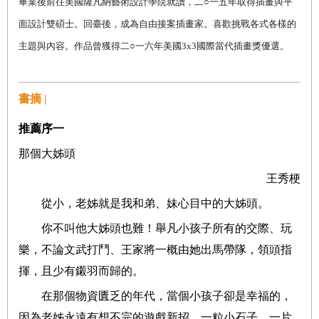
畢業後前往美國薩凡納藝術設計學院就讀，二
○
一五年取得插畫與平
面設計雙碩士。回臺後，成為自由接案插畫家。喜歡挑戰各式各樣的
主題與內容。作品曾獲得二
○
一六年美國
3x3
國際當代插畫獎優選。
書摘 |
推薦序一
那個大姊頭
王秀梗
從小，老姊就是我和弟、妹心目中的大姊頭。
你不叫他大姊頭也難！舉凡小孩子所有的交際、玩
樂，不論文武打鬥、王家將一概由她出馬帶隊，領頭指
揮，且少有鎩羽而歸的。
在那個物資匱乏的年代，當個小孩子卻是幸福的，
因為老姊永遠有想不完的遊戲新招。一粒小石子、一片