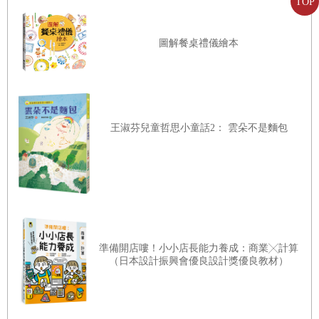
TOP
有這樣一個姊姊，讓你永遠不必擔心有事沒人可以
商量，有怨氣時沒人替你出氣，因為，她是我們心中永
圖解餐桌禮儀繪本
遠的大姊頭！
推薦序二
王淑芬兒童哲思小童話2： 雲朵不是麵包
獨一無二的——童年「蠢人」史
桂文亞（兒童文學作家） ∕文
一本書，想讓讀者從頭笑到尾又不失「格調」，不
是一件容易的事。
準備開店嘍！小小店長能力養成：商業╳計算
「字」，就是「字」，不是戲臺上的「小丑」，手
（日本設計振興會優良設計獎優良教材）
舞足蹈的，一見就讓人捧腹大笑。曼妙的音樂讓人想
飛，悲傷的音符，也讓淚水無聲滴落……但是為什麼，
當我們閱讀一本精采好書的時候，那些原本無聲無息的