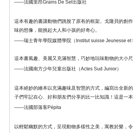
——
法國里昂
Grains De Sel
出版社
這本有趣的書讓動物們跳脫了原有的框架。戈隆貝的創作
味的想像，能挑起大人和小孩的好奇心。
——
瑞士青年學院媒體學院（
Institut suisse Jeunesse e
這本書風趣、美麗又充滿智慧，巧妙地玩味動物的大小尺
——
法國南方少年兒童出版社（
Actes Sud Junior
）
這本絕妙的繪本以充滿趣味及智慧的方式，編寫出全新的
子們牢記在心、好和朋友們分享的比一比知識！這是一本
——
法國部落客
Pépita
以輕鬆幽默的方式，呈現動物多樣性之美，寓教於樂，令