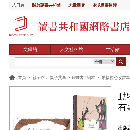
入口頁
|
關於讀書共和國
|
大量團購
|
索取圖書目錄
文學館
人文社科館
生活館
首頁
>
親子館
>
親子共享
>
圖畫書 / 繪本
>
動物控必收書單
動
有
出版