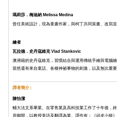
瑪莉莎．梅迪納
Melissa Medina
曾任美術設計，現為童書作家，與柯丁共同策畫、改寫並
繪者
瓦拉德．史丹寇維克
Vlad Stankovic
澳洲籍的史丹寇維克，習慣結合與運用傳統手繪與電腦繪
當然還有來自童話、各種神祕事物的刺激，以及無比重要
譯者簡介 |
陳怡潔
輔大法文系畢業。在零售業及高科技業工作了十年後，終
居鄉間，以教授美語及翻譯為業。譯作有：《頑皮小狼》