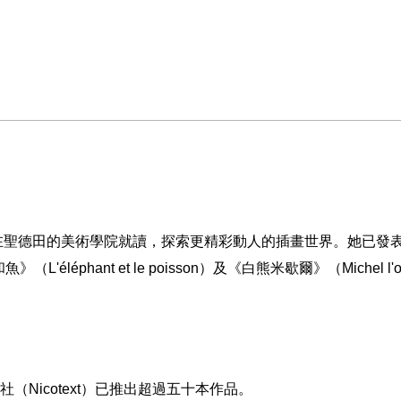
在聖德田的美術學院就讀，探索更精彩動人的插畫世界。她已發
和魚》（
L'éléphant et le poisson
）及《白熊米歇爾》（
Michel l'
社（
Nicotext
）已推出超過五十本作品。