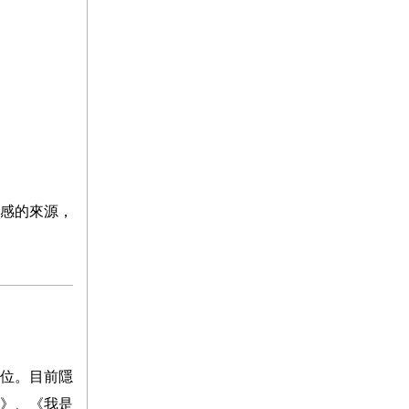
感的來源，
位。目前隱
》、《我是