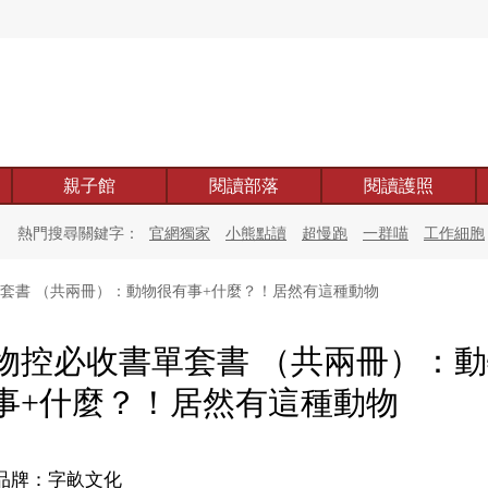
親子館
閱讀部落
閱讀護照
熱門搜尋關鍵字：
官網獨家
小熊點讀
超慢跑
一群喵
工作細胞
套書 （共兩冊）：動物很有事+什麼？！居然有這種動物
物控必收書單套書 （共兩冊）：
事+什麼？！居然有這種動物
品牌：字畝文化