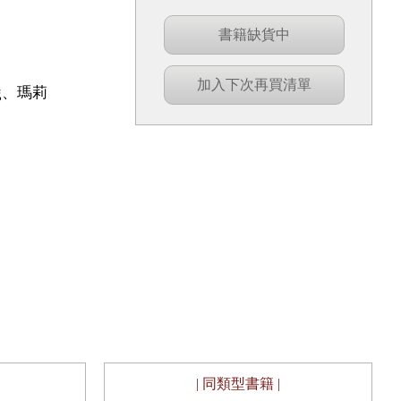
書籍缺貨中
加入下次再買清單
ng、瑪莉
| 同類型書籍 |