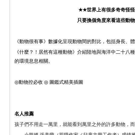
★★
世界上有很多奇奇怪怪
只要換個角度來看這些動物
《動物很有事》數據化呈現動物間的對比，包括身長、體
《什麼？！居然有這種動物》介紹陸地與海洋中二十八種
的環境息息相關。
◎
動物控必收
◎
圖鑑式精美插圖
名人推薦
孩子們不用走一萬里，就能看到萬里之外的許多動物，而
——
小熊媽
張美蘭（親職作家／兒童文學工作者）盛情