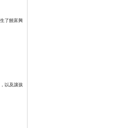
生了饒富興
，以及讓孩