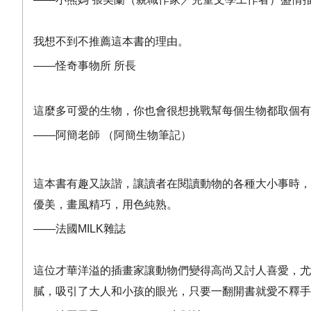
我想不到不推薦這本書的理由。
——
怪奇事物所
所長
這麼多可愛的生物，你也會很想挑戰幫每個生物都取個有
——
阿簡老師
（阿簡生物筆記）
這本書有趣又詼諧，讓讀者在閱讀動物的各種大小事時，
優美，畫風精巧，用色純熟。
——
法國
MILK
雜誌
這位才華洋溢的插畫家讓動物們變得高尚又討人喜愛，尤
膩，吸引了大人和小孩的眼光，只要一翻開書就愛不釋手