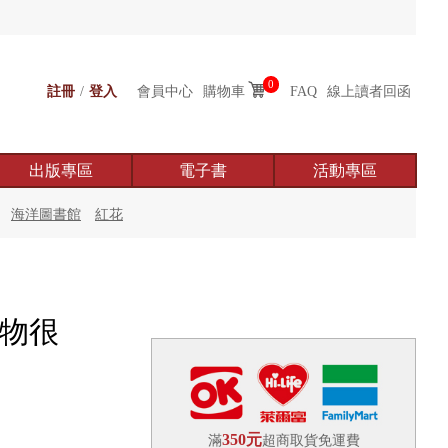
0
註冊
/
登入
會員中心
購物車
FAQ
線上讀者回函
出版專區
電子書
活動專區
海洋圖書館
紅花
動物很
350元
滿
超商取貨免運費