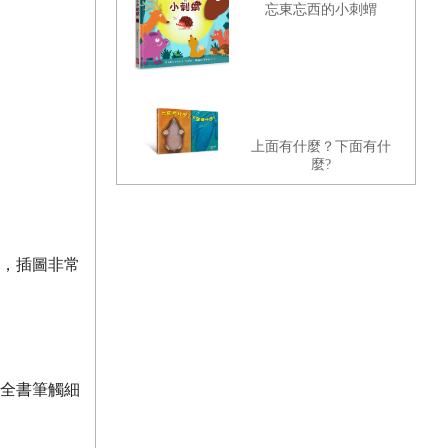
忘東忘西的小刺蝟
上面有什麼？下面有什
麼?
，插圖非常
全書筆觸細