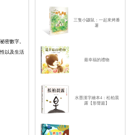
三隻小鼴鼠：一起來烤番
薯
祕密數字。
性以及生活
最幸福的禮物
水墨漢字繪本4：松柏晨
露【形聲篇】