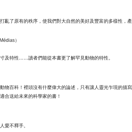
打亂了原有的秩序，使我們對大自然的美好及豐富的多樣性，產
t Médias
）
寸及特性
……
讀者們能從本書更了解罕見動物的特性。
動物百科！裡頭沒有什麼偉大的論述，只有讓人靈光乍現的描寫
適合送給未來的科學家的書！
人愛不釋手。