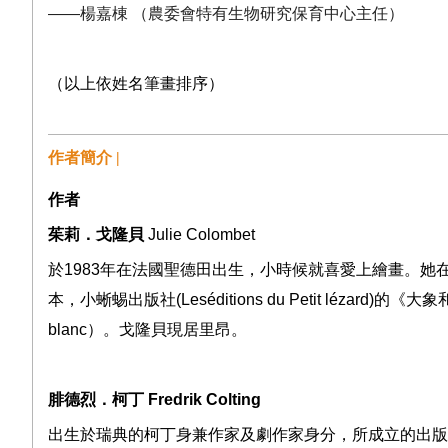
——
楊嘉棟
（農委會特有生物研究保育中心主任）
（以上依姓名筆畫排序）
作者簡介 |
作者
茱莉．戈隆貝
Julie Colombet
於
1983
年在法國聖德田出生，小時候就喜愛上繪畫。她
本，小蜥蜴出版社
(Leséditions du Petit lézard)
的《大象
blanc
）。戈隆貝現居里昂。
腓德烈．柯丁
Fredrik Colting
出生於瑞典的柯丁身兼作家及劇作家身分，所成立的出版