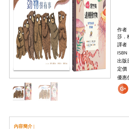
作者
莎．梅
譯者
ISBN
出版
定價
優惠
內容簡介 |