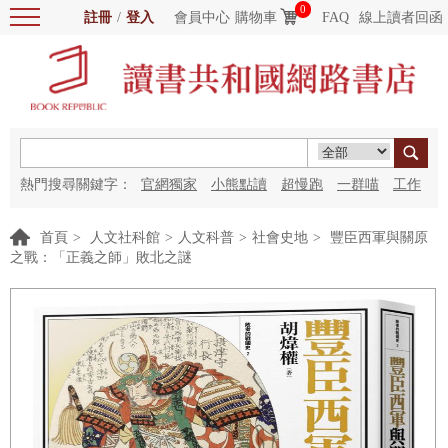
0
註冊
/
登入
會員中心
購物車
FAQ
線上讀者回函
熱門搜尋關鍵字：
官網獨家
小熊點讀
超慢跑
一群喵
工作
細胞
海洋圖書館
紅花
首頁
>
人文社科館
>
人文科普
>
社會史地
>
豐臣西軍與關原
之戰：「正義之師」敗北之謎