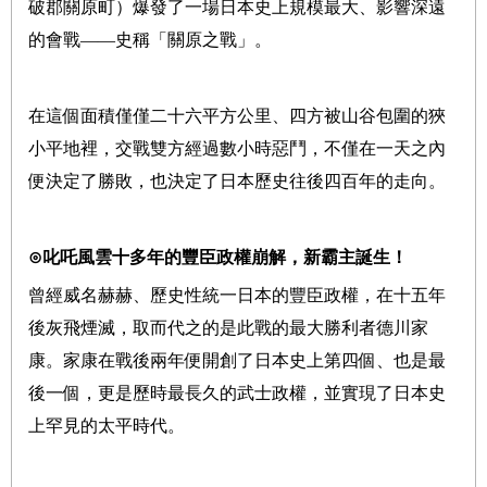
破郡關原町）爆發了一場日本史上規模最大、影響深遠
的會戰——史稱「關原之戰」。
在這個面積僅僅二十六平方公里、四方被山谷包圍的狹
小平地裡，交戰雙方經過數小時惡鬥，不僅在一天之內
便決定了勝敗，也決定了日本歷史往後四百年的走向。
⊙叱吒風雲十多年的豐臣政權崩解，新霸主誕生！
曾經威名赫赫、歷史性統一日本的豐臣政權，在十五年
後灰飛煙滅，取而代之的是此戰的最大勝利者德川家
康。家康在戰後兩年便開創了日本史上第四個、也是最
後一個，更是歷時最長久的武士政權，並實現了日本史
上罕見的太平時代。