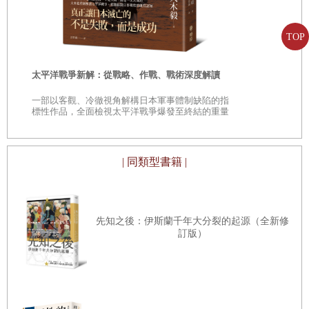
——日本民
「鄉土」的
TOP
時
太平洋戰爭新解：從戰略、作戰、戰術深度解讀
是
一部以客觀、冷徹視角解構日本軍事體制缺陷的指
巔
標性作品，全面檢視太平洋戰爭爆發至終結的重量
級著作
| 同類型書籍 |
先知之後：伊斯蘭千年大分裂的起源（全新修
訂版）