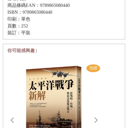
商品條碼EAN：9789865080440
ISBN：9789865080440
印刷：單色
頁數：252
裝訂：平裝
你可能感興趣 |
遠野物語：