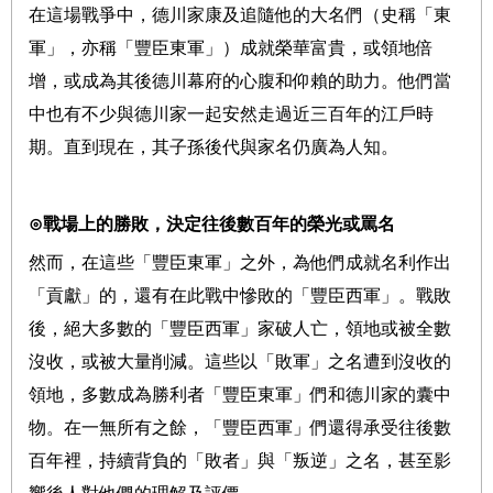
在這場戰爭中，德川家康及追隨他的大名們（史稱「東
軍」，亦稱「豐臣東軍」）成就榮華富貴，或領地倍
增，或成為其後德川幕府的心腹和仰賴的助力。他們當
中也有不少與德川家一起安然走過近三百年的江戶時
期。直到現在，其子孫後代與家名仍廣為人知。
⊙戰場上的勝敗，決定往後數百年的榮光或罵名
然而，在這些「豐臣東軍」之外，為他們成就名利作出
「貢獻」的，還有在此戰中慘敗的「豐臣西軍」。戰敗
後，絕大多數的「豐臣西軍」家破人亡，領地或被全數
沒收，或被大量削減。這些以「敗軍」之名遭到沒收的
領地，多數成為勝利者「豐臣東軍」們和德川家的囊中
物。在一無所有之餘，「豐臣西軍」們還得承受往後數
百年裡，持續背負的「敗者」與「叛逆」之名，甚至影