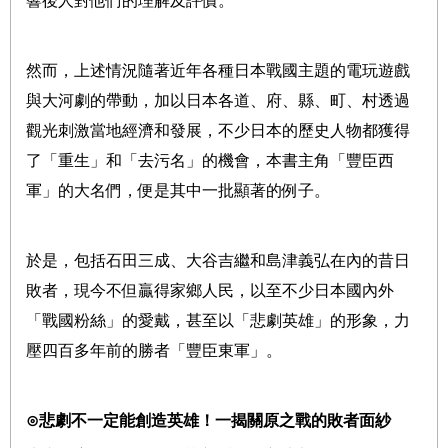
響後人對他們的理解及評價。
然而，上述情況隨著近年各種日本戰國主題的電玩遊戲
與大河劇的帶動，加以日本各道、府、縣、町、村透過
觀光刺激當地經濟和發展，不少日本的歷史人物都獲得
了「重生」和「去污名」的機會，本書主角「豐臣西
軍」的大名們，便是其中一批顯著的例子。
於是，包括石田三成、大谷吉繼和島津義弘在內的昔日
敗者，現今不但贏得家鄉人民，以至不少日本國內外
「戰國粉絲」的愛戴，甚至以「悲劇英雄」的形象，力
壓四百多年前的勝者「豐臣東軍」。
⊙悲劇不一定能創造英雄！一揭關原之戰的敗者面紗