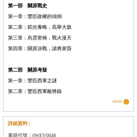
第一部 關原戰史
第一章：豐臣政權的傾倒
第二章：韜光養晦，高舉大旗
第三章：烏雲密佈，戰火漫天
第四章：關原決戰，諸將黃昏
第二部 關原考疑
第一章：豐臣西軍之謎
第二章：豐臣西軍敵將錄
more
終章．慘敗關原之後
詳細資料 |
書籍代號：0WEV0048