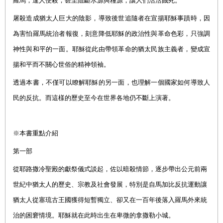
羅馬，逢人便殺，甚至阻斷水源與糧源，讓人們活活餓死。
屠殺造成猶太人巨大的陰影，導致後世追隨者在宣揚耶穌事蹟時，因
為害怕羅馬統治者報復，刻意降低耶穌的政治性與革命色彩，只強調
神性與和平的一面。耶穌從此由帶領革命的猶太民族主義者，變成宣
揚和平而不關心世俗的精神領袖。
透過本書，不僅可以瞭解耶穌的另一面，也理解一個國家如何導致人
民的反抗。而這樣的歷史至今在世界各地仍不斷上演著。
※本書重點介紹
第一部
從耶路撒冷聖殿的獻祭儀式談起，佐以暗殺情節，逐步帶出公元前兩
世紀中猶太人的歷史、宗教及社會發展，特別是自馬加比反抗運動讓
猶太人從塞琉古王國獲得短暫獨立、卻又在一百年後落入羅馬外來統
治的困窘情境。耶穌就在此時出生在卑微的拿撒勒小城。