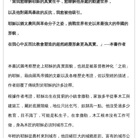
「當我愈瞭解耶穌的真實生平，愈瞭解他身處的動盪世界，
以及他對羅馬暴政的反抗，我愈被他吸引。
耶穌以猶太農民與革命分子之姿，挑戰世界有史以來最強大的帝國的
形貌，
在我心中反而比教會塑造的超然絕塵形象更為真實。」──本書作者
本書試圖考察歷史上耶穌的真實面貌，也就是被基督教神化「之前」
的耶穌。藉由羅馬帝國的文獻以及各種歷史考證，佐以聖經的描述，
作者顛覆了傳統對於耶穌的許多詮釋。
根據作者考證，耶穌出生在貧窮的小鎮拿撒勒，家族多半從事木工與
建築工，屬於底層階級，地位只比乞丐、奴隸高一點。他沒受過多少
教育，目不識丁，可能是私生子。在拿撒勒，木工根本沒有工作可
做，身為木匠的耶穌必須到城市工作。
年輕的耶穌從農村來到城市，他目睹巨大的城鄉差距。富有的城市公