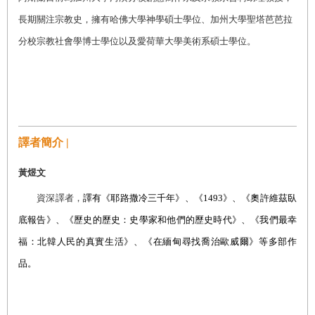
長期關注宗教史，擁有哈佛大學神學碩士學位、加州大學聖塔芭芭拉
分校宗教社會學博士學位以及愛荷華大學美術系碩士學位。
譯者簡介 |
黃煜文
資深譯者，
譯有《耶路撒冷三千年》、《1493》、《奧許維茲臥
底報告》、《歷史的歷史：史學家和他們的歷史時代》、《我們最幸
福：北韓人民的真實生活》、《在緬甸尋找喬治歐威爾》等多部作
品。