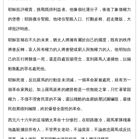
耶穌批評權貴，挑戰既得利益者。他像個社運分子，衝進了象徵權力
的堡壘：耶路撒冷聖殿。他堵住聖殿入口、打翻桌椅、趕走攤販，大
肆批評時政。
耶穌宣稱在不久的未來，猶太人將擁有屬於自己的國度，既有的秩序
將會反轉，富人與有權力的人將會變成窮人與無權力的人。他明知自
己的言行將難逃一死，還是四處宣揚理念，直到羅馬人逮捕他，以煽
動叛亂的罪名處死他。
耶穌死後，反抗羅馬的行動並未消減，一個革命家被處死，就有另一
個革命家興起。加上羅馬派來的總督都是一些無能之輩，只忙著鞏固
權力，不僅不理會民眾的不滿，還以殘酷的血腥鎮壓試圖嚇阻，最後
民怨累積到極限，終於爆發全面性的革命。
西元六十六年的這場猶太革命十分慘烈，在耶路撒冷，羅馬軍隊殘暴
地姦殺擄掠所有人，不管男女老幼，不論貧富，不論效忠羅馬或反抗