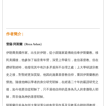
作者簡介 |
雷薩‧阿斯蘭（Reza Aslan）
伊朗裔美國作家。出生於伊朗，從小跟隨家庭傳統信奉伊斯蘭教。移
民美國後，他參加了福音青年營，深受上帝吸引，改信基督教。但在
鑽研聖經時，他發現其中有許多矛盾與不合理之處；上大學研讀宗教
史之後，對聖經更加質疑。他因此拋棄基督教信仰，重回伊斯蘭教的
懷抱。隨後他轉以學者的身分研究耶穌，在經過二十年的嚴謹研究之
後，如今他更信從耶穌了，只不過他信仰的是身為凡人的拿撒勒人耶
穌，而非做為神的基督耶穌。
阿斯蘭目前為加州大學河濱分校創意寫作系及宗教系合聘助理教授，