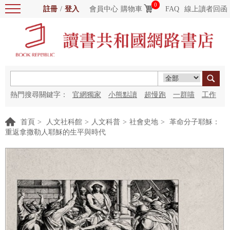
0
註冊
/
登入
會員中心
購物車
FAQ
線上讀者回函
熱門搜尋關鍵字：
官網獨家
小熊點讀
超慢跑
一群喵
工作
細胞
海洋圖書館
紅花
首頁
>
人文社科館
>
人文科普
>
社會史地
>
革命分子耶穌：
重返拿撒勒人耶穌的生平與時代