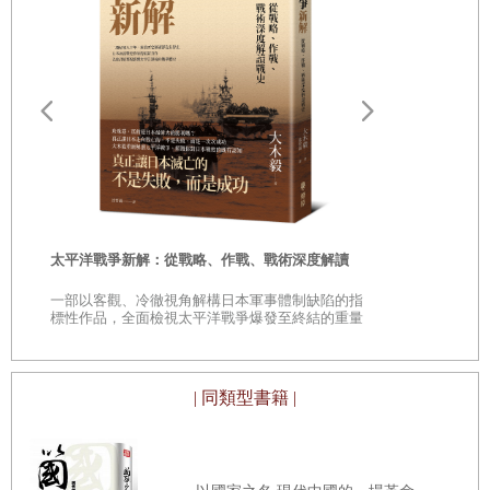
裡。儘管如此，我的母親仍會趁沒人看見時偷偷禱告，而我們仍可在
壁櫥或某個抽屜找到一兩本被藏起來的《古蘭經》。不過大體而言，
上帝幾乎已從我們的生活中抹去。
對我來說，這其實是件好事。畢竟在一九八○年代的美國，身為穆斯
遠野物語：
林簡直跟火星人沒什麼兩樣。我的信仰就像青紫的瘀傷，很容易讓人
——日本民
看出我跟一般人有什麼不同；我需要把它遮掩起來。
「鄉土」的
另一方面，耶穌「就是」美國。耶穌是美國建國戲劇的中心人物。愈
時
太平洋戰爭新解：從戰略、作戰、戰術深度解讀
能接納耶穌，愈能讓我覺得自己是真正的美國人。我的意思不是我在
是
權宜之下改變信仰。正好相反，我對這個自己新發現的信仰十分虔
一部以客觀、冷徹視角解構日本軍事體制缺陷的指
巔
標性作品，全面檢視太平洋戰爭爆發至終結的重量
誠。在我心中，與其說耶穌是「救世主」，倒不如說是我的知心好
級著作
友。青少年的我面對未知的世界，內心充滿徬徨，就在此時，耶穌向
| 同類型書籍 |
我提出了難以拒絕的邀請。
一從青年營回來，我便急著向朋友與家人、鄰居與同學分享耶穌基督
的福音，就連剛認識的人，還有街上的陌生人，也成了我分享的對