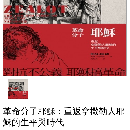
革命分子耶穌：重返拿撒勒人耶
穌的生平與時代