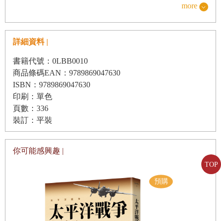
more
可擊之人。這個人就是基督，也就是人類的救主。他傳的道以及他所
行的奇蹟，觸怒了認為只有自己才是上帝所揀選的猶太人，於是他被
詳細資料 |
猶太人釘死在十字架上。雖然他大可讓自己免於可怕的刑罰，但他還
是選擇一死。他的死至關重要，因為他的犧牲使人類得以免除原罪的
書籍代號：0LBB0010
商品條碼EAN：9789869047630
重擔。但故事並未結束，三天後，他死裡復活，顯現出崇高而神聖的
ISBN：9789869047630
樣子。現在，所有相信他，衷心接受他的人，也將不死且獲得永生。
印刷：單色
我成長於宗教信仰混雜的家庭—有不太虔誠的穆斯林，也有活力充沛
頁數：336
裝訂：平裝
的無神論者—這的確是我聽過最精采的故事。在此之前，上帝從未如
此吸引我。我在伊朗出生，我是穆斯林就跟我是波斯人一樣理所當
你可能感興趣 |
然。我的宗教與我的族群身分密不可分。與絕大多數誕生在宗教傳統
TOP
中的人一樣，信仰對我來說親如自己的肌膚，不可能視若無睹。伊朗
革命使我家不得不逃離故鄉，此後，宗教，尤其是伊斯蘭教，就成了
我家絕口不提的禁忌。簡單地說，伊斯蘭教會讓我們想起在伊朗失去
的一切，我們所有的家當全落入當前統治伊朗的穆拉（mullah）手