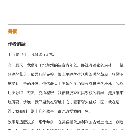
書摘 |
作者的話
十五歲那年，我發現了耶穌。
高一夏天，我參加了北加州的福音青年營。那裡有茂密的森林，一望
無際的藍天，如果時間充裕，加上平靜的生活與溫暖的鼓勵，很難不
感受到上帝的呼喚。依傍著人工開鑿的湖泊與高聳挺拔的松林，我與
朋友歌唱、遊戲、交換祕密。我們擺脫家庭與學校的羈絆，無拘無束
地玩耍。傍晚，我們聚集在營地中心，圍著營火坐成一圈。就在這
裡，我聽到一則非凡的故事，從此改變我的一生。
故事是這麼說的，兩千年前，在某個稱為加利利的古老土地上，創造
天地的上帝化身成無助的嬰兒降臨人世。孩子長大後，成為一個無懈