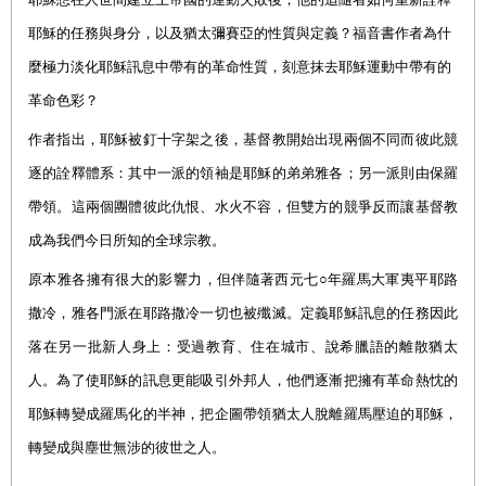
耶穌的任務與身分，以及猶太彌賽亞的性質與定義？福音書作者為什
麼極力淡化耶穌訊息中帶有的革命性質，刻意抹去耶穌運動中帶有的
革命色彩？
作者指出，耶穌被釘十字架之後，基督教開始出現兩個不同而彼此競
逐的詮釋體系：其中一派的領袖是耶穌的弟弟雅各；另一派則由保羅
帶領。這兩個團體彼此仇恨、水火不容，但雙方的競爭反而讓基督教
成為我們今日所知的全球宗教。
原本雅各擁有很大的影響力，但伴隨著西元七○年羅馬大軍夷平耶路
撒冷，雅各門派在耶路撒冷一切也被殲滅。定義耶穌訊息的任務因此
落在另一批新人身上：受過教育、住在城市、說希臘語的離散猶太
人。為了使耶穌的訊息更能吸引外邦人，他們逐漸把擁有革命熱忱的
耶穌轉變成羅馬化的半神，把企圖帶領猶太人脫離羅馬壓迫的耶穌，
轉變成與塵世無涉的彼世之人。