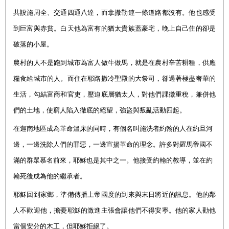
共設施周全、交通四通八達，而拿撒勒連一條道路都沒有。他也感受
到巨富與赤貧。白天他為富有的猶太貴族蓋豪宅，晚上自己住的卻是
破落的小屋。
農村的人不是跑到城市為富人做牛做馬，就是在農村辛苦耕種，供應
糧食給城市的人。而住在耶路撒冷聖殿的大祭司，卻過著極盡奢華的
生活，勾結富商和官吏，壓迫底層猶太人，對他們課徵重稅，兼併他
們的土地，使窮人陷入徹底的絕望，強盜與叛亂活動四起。
在迦南地區成為革命溫床的同時，有個名叫施洗者約翰的人在約旦河
邊，一邊洗除人們的罪惡，一邊宣揚革命的理念。許多對羅馬帝國不
滿的群眾慕名前來，耶穌也是其中之一。他接受約翰的教導，並在約
翰死後成為他的繼承者。
耶穌回到家鄉，準備傳播上帝國度的到來與末日將近的訊息。他的鄰
人不歡迎他，擔憂耶穌的激進主張會讓他們不得安寧。他的家人勸他
當個安分的木工，但耶穌拒絕了。