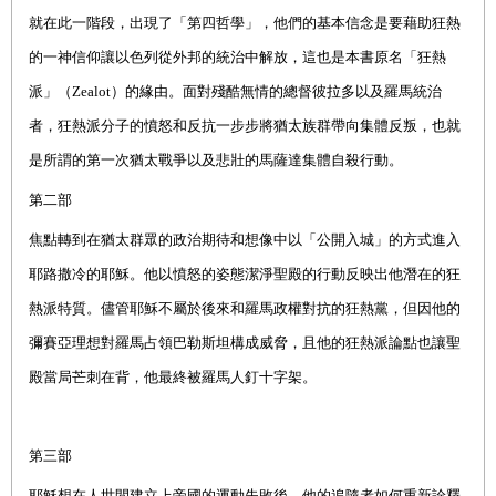
就在此一階段，出現了「第四哲學」，他們的基本信念是要藉助狂熱
的一神信仰讓以色列從外邦的統治中解放，這也是本書原名「狂熱
派」（Zealot）的緣由。面對殘酷無情的總督彼拉多以及羅馬統治
者，狂熱派分子的憤怒和反抗一步步將猶太族群帶向集體反叛，也就
是所謂的第一次猶太戰爭以及悲壯的馬薩達集體自殺行動。
第二部
焦點轉到在猶太群眾的政治期待和想像中以「公開入城」的方式進入
耶路撒冷的耶穌。他以憤怒的姿態潔淨聖殿的行動反映出他潛在的狂
熱派特質。儘管耶穌不屬於後來和羅馬政權對抗的狂熱黨，但因他的
彌賽亞理想對羅馬占領巴勒斯坦構成威脅，且他的狂熱派論點也讓聖
殿當局芒刺在背，他最終被羅馬人釘十字架。
第三部
耶穌想在人世間建立上帝國的運動失敗後，他的追隨者如何重新詮釋