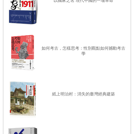
以國家之名 現代中國的一場革命
象：有些人樂意聽我說話，但也有人當面拒絕我。然而，就在我急於
拯救世人靈魂時，發生了出人意料的事。為了化解不信者的疑問，我
透過研讀《聖經》來武裝自己，但我愈是鑽研，愈感受到福音書的耶
穌與歷史的耶穌存在落差—亦即耶穌基督與拿撒勒人耶穌存在著不少
差異。上大學之後，我開始正式研習宗教史，然而起初的困惑不僅未
如何考古，怎樣思考：性別觀點如何撼動考古
解，反而迅速擴大為對自我的全面懷疑。
學
福音派基督教的基礎，至少以我受的教導來看，是無條件地相信《聖
經》每個字句都來自上帝的啟示，因此《聖經》的文字是真實、忠於
原義、正確無誤的。然而，我很快就發現這個信念明顯有問題，毫無
疑問是錯的，而《聖經》也充滿了極為明確的謬誤與矛盾—一份文件
紙上明治村：消失的臺灣經典建築
經過數千年與數百人的傳抄，出現錯誤是可預料的—我因此陷入混
亂，精神上完全失去了依靠。跟許多遭遇類似狀況的人一樣，我在氣
憤之下拋棄了基督教信仰，彷彿我受騙購買了一個昂貴的贗品。我開
始重新思考祖先的信仰與文化，並且從中找到年幼時未曾感受到的深