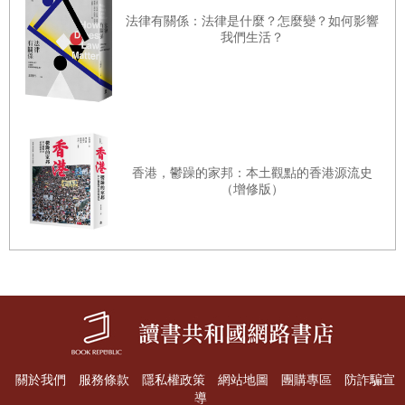
刻而親密的熟悉感，那種感覺就像與老朋友久別重逢。
法律有關係：法律是什麼？怎麼變？如何影響
我們生活？
在此同時，我持續進行我的宗教研究，潛心研讀《聖經》，但我不再
是過去那個盲從的信徒，而是追根究柢的學者。我不再拘泥於《聖
經》所有故事都是真實的信條，我從文本中看到更耐人尋味的真實，
一種刻意與歷史脫鉤的真實。諷刺的是，我愈瞭解耶穌的真實生平，
愈瞭解他身處的動盪世界，以及他對羅馬暴政的反抗，我愈被他吸
香港，鬱躁的家邦：本土觀點的香港源流史
引。事實上，耶穌以猶太農民與革命分子之姿，挑戰世界有史以來最
（增修版）
強大帝國而失敗的形貌，在我心中反而比教會塑造的超然絕塵形象更
為真實。
經過這二十年對基督教起源的嚴謹研究，今日我有信心說，我對耶穌
的信從要比過去更為忠實，只不過我現在信從的是拿撒勒人的耶穌，
而非耶穌基督。我希望本書能以我當初傳布基督故事的熱忱，來傳布
歷史上的耶穌的福音。
關於我們
服務條款
隱私權政策
網站地圖
團購專區
防詐騙宣
導