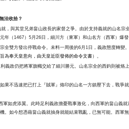
無法收拾？
義就，與其堂兄弟畠山政長的家督之爭。由於支持義就的山名宗
元年（
1467
）
5
月
26
日，細川方（東軍）和山名方（西軍）爆發
宗全雙方發出停戰命令。未料一周後的
6
月
1
日，義政態度轉變
旨為
奉天皇意向，由天皇近臣發佈的命令文書
）。
足利義政仍把將軍旗幟交給了細川勝元。山名宗全的西鈞則被烙
如果不迅速把已打上『賊軍』烙印的山名一方鎮壓下去，戰爭就
西軍如虎添翼。此時足利義政擔憂戰事激化，向西軍的畠山義就
機。如今想憑藉畠山義就抽身就能結束戰亂，已無可能。西軍無