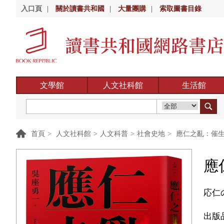
入口頁
|
關於讀書共和國
|
大量團購
|
索取圖書目錄
文學館
人文社科館
生活館
首頁
>
人文社科館
>
人文科普
>
社會史地
>
應仁之亂：催生
應
応仁
出版