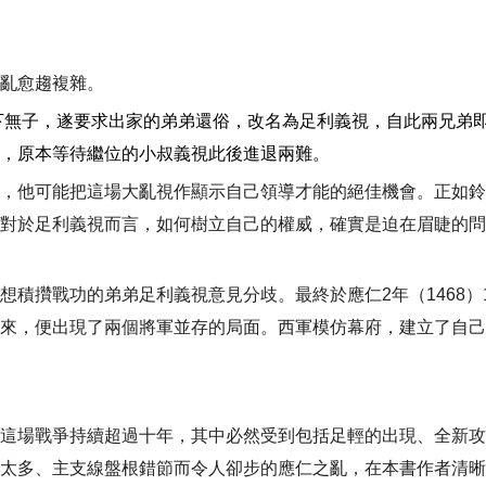
亂愈趨複雜。
下無子，遂要求出家的弟弟還俗，改名為足利義視，自此兩兄弟
，原本等待繼位的小叔義視此後進退兩難。
，他可能把這場大亂視作顯示自己領導才能的絕佳機會。正如鈴
對於足利義視而言，如何樹立自己的權威，確實是迫在眉睫的問
想積攢戰功的弟弟足利義視意見分歧。最終於應仁
2
年（
1468
）
來，便出現了兩個將軍並存的局面。西軍模仿幕府，建立了自己
這場戰爭持續超過十年，其中必然受到包括足輕的出現、全新攻
太多、主支線盤根錯節而令人卻步的應仁之亂，在本書作者清晰