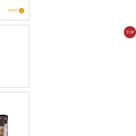
more
TOP