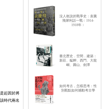
沒人敢說的戰爭史：袁騰
飛犀利話一戰﹝1914-
1918年﹞
臺北歷史．空間．建築：
新莊、艋舺、西門、大龍
峒、圓山、劍潭
如何考古，怎樣思考：性
別觀點如何撼動考古學
是起因於將
該時代兩名