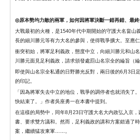
◎
原本勢均力敵的兩軍，如何因將軍決斷一錯再錯、最終
大戰最初的火種，是
1540
年代中期開始的守護大名畠山
長的細川勝元等有力大名的參與，使得戰爭擴大。至應仁
衝突初始，將軍足利義政，態度中立，向細川勝元和山名
川勝元面見足利義政，請求頒發處罰山名宗全的綸旨（綸
即使與山名宗全私通的日野勝光反對，兩日後的
6
月
3
日
的印記。
「因為將軍失去中立的地位，戰爭的調停者也就消失了。
快結束了。」作者吳座勇一在本書中提到。
在這樣的局勢中，同年
8
月
23
日守護大名大内政弘入京，
書、要求雙方議和。然而，足利義政的講和方案錯過了時
案，繼續猛攻東軍
……
。