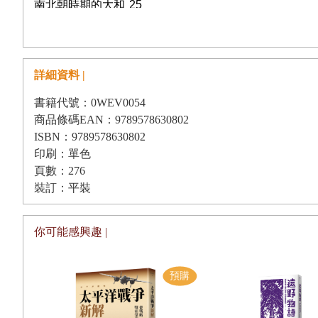
南北朝時期的大和
25
國中合戰
28
蠢蠢欲動的後南朝勢力
30
詳細資料 |
經覺的榮光與沒落
34
書籍代號：0WEV0054
一帆風順的前半生
34
商品條碼EAN：9789578630802
選定接班人
36
ISBN：9789578630802
印刷：單色
宇陀「郡內一揆」暴動
38
頁數：276
將軍足利義教的方針轉換
42
裝訂：平裝
成身院光宣的暗中活動
48
經覺失勢
53
你可能感興趣 |
第二章
通往應仁之亂之路
戰鬥的經覺
59