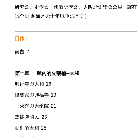
研究會、史學會、佛教史學會、大阪歴史學會會員。譯有
戦全史
顕如との十年戦争の真実）
目錄 |
前言
2
第一章
畿內的火藥桶
─
大和
興福寺與大和
19
攝關家與興福寺
19
一乘院與大乘院
21
眾徒與國民
23
動亂的大和
25