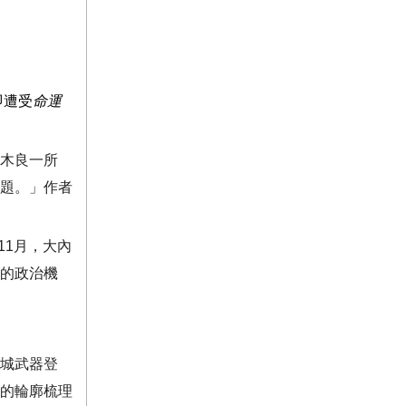
即遭受
命運
木良一所
題。」作者
11
月，大內
的政治機
城武器登
的輪廓梳理