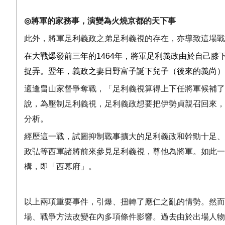
◎
將軍的家務事，演變為火燒京都的天下事
此外，將軍足利義政之弟足利義視的存在，亦導致這場戰
在大戰爆發前三年的
1464
年，將軍足利義政由於自己膝
捉弄。翌年，義政之妻日野富子誕下兒子（後來的義尚）
適逢畠山家督爭奪戰，「足利義視算得上下任將軍候補了
說，為壓制足利義視，足利義政想要把伊勢貞親召回來，
分析。
經歷這一戰，試圖抑制戰事擴大的足利義政和幹勁十足、
政弘等西軍諸將前來參見足利義視，尊他為將軍。如此一
構，即「西幕府」。
以上兩項重要事件，引爆、扭轉了應仁之亂的情勢。然而
場、戰爭方法改變在內多項條件影響。過去由於出場人物