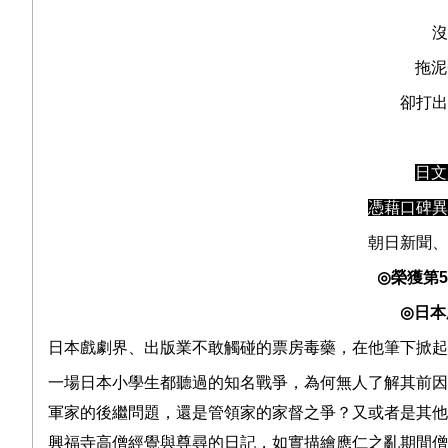
沒
拖泥
卻打出
日文
憑藉口碑異
朝日新聞、
◎
榮獲第
5
◎
日本
日本戲劇界、出版業不敢觸碰的票房毒藥，在他筆下掀起
一場日本小學生都聽過的知名戰爭，為何無人了解其前因
軍家的後繼問題，還是管領家的家督之爭？又或者是其他
興福寺高僧經覺與尊尋的日記，如實描繪應仁之亂期間僧