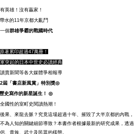
有英雄！沒有贏家！
帶水的
11
年京都大亂鬥
一個
群雄爭霸的戰國時代
原著累印超過
47
萬冊！
軍突起的日本中世史必讀經典
讀賣新聞等各大媒體爭相報導
2
屆「書店新風賞」特別獎
◎
歷史寫作的新星誕生！
◎
全國性的室町史閱讀熱潮！
後果、來龍去脈？究竟這場超過十年、摧毀了大半京都的內戰，
不為人知的關鍵細節導致？本書作者根據最新的研究成果，透過
侶、貴族、武士及民眾的樣態。