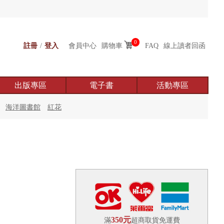
0
註冊
/
登入
會員中心
購物車
FAQ
線上讀者回函
出版專區
電子書
活動專區
海洋圖書館
紅花
350元
滿
超商取貨免運費