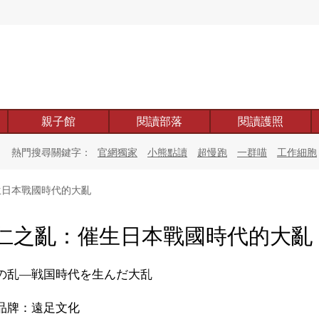
親子館
閱讀部落
閱讀護照
熱門搜尋關鍵字：
官網獨家
小熊點讀
超慢跑
一群喵
工作細胞
日本戰國時代的大亂
仁之亂：催生日本戰國時代的大亂
の乱―戦国時代を生んだ大乱
品牌：遠足文化