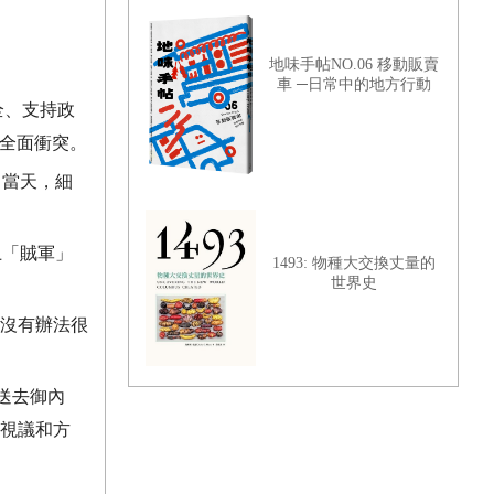
地味手帖NO.06 移動販賣
車 ─日常中的地方行動
全、支持政
全面衝突。
。當天，細
上「賊軍」
1493: 物種大交換丈量的
世界史
沒有辦法很
送去御內
視議和方