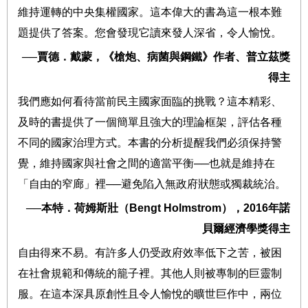
維持運轉的中央集權國家。這本偉大的書為這一根本難
題提供了答案。您會發現它讀來發人深省，令人愉悅。
──
賈德．戴蒙，《槍炮、病菌與鋼鐵》作者、普立茲獎
得主
我們應如何看待當前民主國家面臨的挑戰？這本精彩、
及時的書提供了一個簡單且強大的理論框架，評估各種
不同的國家治理方式。本書的分析提醒我們必須保持警
覺，維持國家與社會之間的適當平衡
──
也就是維持在
「自由的窄廊」裡
──
避免陷入無政府狀態或獨裁統治。
──
本特．荷姆斯壯（
Bengt Holmstrom
），
2016
年諾
貝爾經濟學獎得主
自由得來不易。有許多人仍受政府效率低下之苦，被困
在社會規範和傳統的籠子裡。其他人則被專制的巨靈制
服。在這本深具原創性且令人愉悅的曠世巨作中，兩位