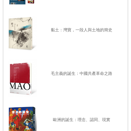
進的大啟蒙論、關於現代史的大環境決定論，還真不容
為何拉丁美洲、非洲與亞洲許多後殖民國家，明明具
易形成一套令大家服氣的論述。
備現代國家雛形，國家機器的能力卻被酬庸與貪腐侵
蝕，既無法提供公共服務，也無能保障自由？
戴倫．艾塞默魯（
Daron Acemoglu
）與詹姆斯．羅賓森
黏土：灣寶，一段人與土地的簡史
（
James A. Robinson
）都是赫赫有名的經濟學者、政治
學者，著作等身，論述質量絕佳。由他們共同撰寫關於
第十二章 瓦哈比的子女
「民主自由」的大歷史論，恐怕是地表上能夠找到的最
中東伊斯蘭世界的國家如何透過專制國家機器，維持
佳人選了。如果他們處理不了這個議題，我懷疑當今學
社會規範的窠臼，種下自由喪失、暴力與不穩定的因
界還有誰能處理。此外，民主自由涉及政治，而政治又
子？
毛主義的誕生：中國共產革命之路
涉及最醜陋最會勾心鬥角的政客，實在是詭譎多變又細
緻陰柔的課題，幾乎需要有相當的文化社會背景，才可
第十三章 紅皇后失控
能進入狀況。作者之一的羅賓森長年研究拉丁美洲、非
德國威瑪共和與一九六
○
年代的智利為何走向兩極化，
洲，已經是極為博學廣泛了。艾塞默魯則是經濟成長理
導致強人與納粹崛起，最終掉出窄廊、喪失原本享有
論的權威，對於過去數十年各國政經多所涉獵。這樣的
的自由？這對當代民粹政治又有何啟示？
黃金組合，他們的論述是什麼呢？
歐洲的誕生：理念、認同、現實
艾塞默魯與羅賓森認為，民主是在一條「窄廊」中孕育