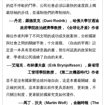
的從不停歇的鬥爭。公民社會必須以最快的速度跟上獨
裁領袖的步伐，並遏制他們的專制傾向。
──
丹尼．羅德里克（
Dani Rodrik
），哈佛大學甘迺迪
政府學院政治經濟學教授，《全球化矛盾》作者
兩位作者列舉了不同文明的成功或失敗案例，分析國家
與社會之間的關鍵平衡，十分過癮。《自由的窄廊》註
定是一本具有里程碑意義的書，替任何認真的政策制定
者、學者或公民描繪了自由的未來。
──
艾瑞克．布林優夫森（
Erik Brynjolfsson
），麻省理
工管理學院教授，《第二次機器時代》作者
並不是沒有國家壓迫就叫做自由，這是本書最關鍵、最
正確的洞見。這本新書比前作更具原創性、更刺激，不
只關注制度，更著眼於國家究竟如何運作。
──
馬丁．沃夫（
Martin Wolf
），金融時報（
The