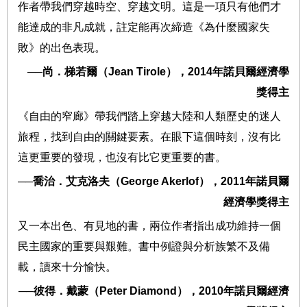
作者帶我們穿越時空、穿越文明。這是一項只有他們才
能達成的非凡成就，註定能再次締造《為什麼國家失
敗》的出色表現。
──
尚．梯若爾（
Jean Tirole
），
2014
年諾貝爾經濟學
獎得主
《自由的窄廊》帶我們踏上穿越大陸和人類歷史的迷人
旅程，找到自由的關鍵要素。在眼下這個時刻，沒有比
這更重要的發現，也沒有比它更重要的書。
──
喬治．艾克洛夫（
George Akerlof
），
2011
年諾貝爾
經濟學獎得主
又一本出色、有見地的書，兩位作者指出成功維持一個
民主國家的重要與艱難。書中例證與分析族繁不及備
載，讀來十分愉快。
──
彼得．戴蒙（
Peter Diamond
），
2010
年諾貝爾經濟