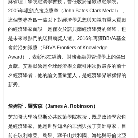
麻省理工學院經濟學教授，曾任教於倫敦政經學院。
2005
年獲頒克拉克獎章（
John Bates Clark Medal
），
這個獎專為四十歲以下對經濟學思想與知識有重大貢獻
的經濟學家而設，是僅次於諾貝爾經濟學獎的榮耀，也
是未來最熱門的諾貝爾獎人選。
2016
年再獲
BBVA
基金
會前沿知識獎（
BBVA Frontiers of Knowledge
Award
），表彰他在經濟、財務金融與管理學上的傑出
貢獻。艾塞默魯是全球經濟學文獻引用次數最多的前十
名經濟學者，他的論文產量驚人，是經濟學界最猛悍的
新秀。
詹姆斯．羅賓森
（
James A. Robinson
）
芝加哥大學哈里斯公共政策學院教授，既是政治學家也
是經濟學家。他是世界知名的非洲與拉丁美洲專家，目
前在玻利維亞、剛果、獅子山共和國、海地與哥倫比亞