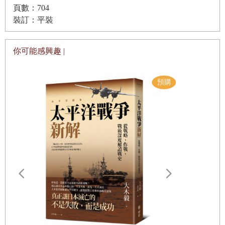
頁數：704
幾百年大問題」的大歷史著作。哈佛大學語言學教授史
裝訂：平裝
第六章 歐洲剪刀
迪芬．平克（
Steven Pinker
）最近寫了《當下的啟蒙》
（
Enlightenment Now
）一書，記述中世紀啟蒙運動以來
歐洲憑什麼？西北歐社會如何在雅典、義大利與墨西
你可能感興趣 |
的種種人類成就，從民主法治到抗生素與量子力學，儼
哥沒落後，重新穩住國家機器，重回自由的窄廊，締
然也涵括了幾世紀一整箱的人類文明；這也是一個文明
造近代史上前所未見的繁榮？
演進的大歷史。
《自由的窄廊》（
The Narrow Corridor
）一書是另外一
第七章 受命於天
種大歷史。此書想要解釋「民主自由」是如何產生的？
從春秋戰國到現代中國，回顧「中央之國」的歷史，
孕育民主自由的土壤環境是什麼？民主自由為什麼在某
解析官僚科舉與商會之優劣，解釋具有中國特色的國
些國家能生根、在其他國家又不行？這種跨文化的政治
家機器、具有中國特色的自由。
體制發展史，時間縱向數千年，地理橫向跨越北美、南
美、非洲、西歐、中國、北歐、中東等地，當然也是不
遠野物語：
第八章 紅皇后毀壞
折不扣的大歷史分析。
——日本民
有著民主傳統的印度，為何抹煞自由、創造貧窮的種
「鄉土」的
然而大歷史分析畢竟是不容易的。也因為不容易，過去