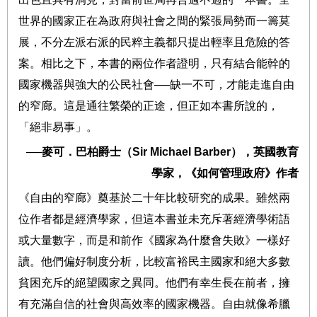
世界的國家正在為政府與社會之間的緊張局勢而一籌莫
展，不分左派右派的民粹主義都只提出輕率且危險的答
案。相比之下，本書的兩位作者證明，只有結合能幹的
國家機器與強大的公民社會
──
缺一不可，才能走進自由
的窄廊。這是通往繁榮的正途，但正如本書所說的，
「絕非易事」。
──
麥可．巴柏爵士（
Sir Michael Barber
），英國教育
學家，《如何管理政府》作者
《自由的窄廊》奠基於二十年比較研究的成果。雖然兩
位作者都是經濟學家，但這本書並未充斥著經濟學術語
或大量數字，而是和前作《國家為什麼會失敗》一樣好
讀。他們偏好制度分析，比較富裕民主國家和絕大多數
貧困充斥的絕望國家之異同。他們有幸生長在前者，擁
有充滿自信的社會與高效率的國家機器。自由就像希臘