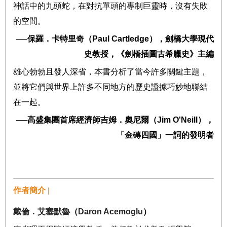
神話中的九頭蛇，在對抗單頭的專制巨靈時，沒有失敗
的空間。
──
保羅．卡特里奇（
Paul Cartledge
），劍橋大學現代
史教授，《劍橋插圖古希臘史》主編
雄心勃勃且發人深省，本書分析了當今許多關鍵主題，
並將它們與世界上許多不同地方的歷史證據巧妙地聯結
在一起。
──
高盛集團首席經濟師吉姆．奧尼爾（
Jim O'Neill
），
「金磚四國」一詞的發明者
作者簡介 |
戴倫．艾塞默魯
（
Daron Acemoglu
）