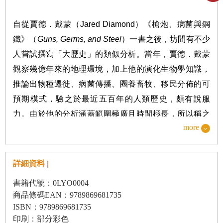
第三章 權力意志
為什麼會出現國家機器？國家機器如何改變社會？伊
自從賈德．戴蒙（
Jared Diamond
）《槍炮、病菌與鋼
斯蘭先知穆罕默德、祖魯戰士、夏威夷王國與喬治亞
鐵》（
Guns, Germs, and Steel
）一書之後，坊間有不少
共和國的啟示。
人嘗試撰寫「大歷史」的類似分析。當年，賈德．戴蒙
觀察幾億年來的地理環境，加上他的演化生物學知識，
推論出物種遷徙、病菌傳播、圈養畜牧、移民分佈的可
第四章 走廊外的經濟學
預期模式，驗之於最近五百年的人類歷史，頗有說服
國家機器讓人發大財？國家機器的有無如何影響經濟
力。由於他的分析涵蓋範圍極廣且時間極長，所以稱之
誘因？延續前章的四個例子，探討專制獨裁國家經濟
more
為「大歷史」。
成長的特色。
另外，英國籍的歷史學家伊安．摩里士（
Ian Morris
）二
○○
一一年寫了《西方憑什麼》（
Why the West Rules -
詳細資料 |
第五章 善政的譬喻
For Now
）一書，也算是另一種大歷史。摩里士比較幾
書籍代號：0LYO0004
義大利城邦與墨西哥古文明如何制約國家機器，透過
千年來東、西方文化與社會制度的發展，據此推論為什
商品條碼EAN：9789869681735
商業股票、產權保障與專業化貿易，創造與專制國家
麼航海發現新大陸與工業革命都發生在歐洲，又為什麼
ISBN：9789869681735
不同的經濟誘因？
印刷：部分彩色
西方能在最近五百年主宰世界秩序；這也是一種「分析