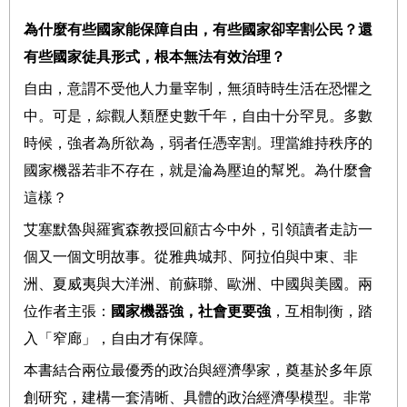
為什麼有些國家能保障自由，有些國家卻宰割公民？還
有些國家徒具形式，根本無法有效治理？
自由，意謂不受他人力量宰制，無須時時生活在恐懼之
中。可是，綜觀人類歷史數千年，自由十分罕見。多數
時候，強者為所欲為，弱者任憑宰割。理當維持秩序的
國家機器若非不存在，就是淪為壓迫的幫兇。為什麼會
這樣？
艾塞默魯與羅賓森教授回顧古今中外，引領讀者走訪一
個又一個文明故事。從雅典城邦、阿拉伯與中東、非
洲、夏威夷與大洋洲、前蘇聯、歐洲、中國與美國。兩
位作者主張：
國家機器強，社會更要強
，互相制衡，踏
入「窄廊」，自由才有保障。
本書結合兩位最優秀的政治與經濟學家，奠基於多年原
創研究，建構一套清晰、具體的政治經濟學模型。非常