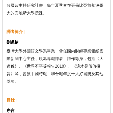
各國皆主持研究計畫，每年夏季會在哥倫比亞首都波哥
大的安地斯大學授課。
譯者簡介 |
劉道捷
臺灣大學外國語文學系畢業，曾任國內財經專業報紙國
際新聞中心主任，現為專職譯者，譯作等身，包括《大
逃稅》、《世界不平等報告
2018
》、《這才是價值投
資》等，曾獲中國時報、聯合報年度十大好書獎及其他
獎項。
目錄 |
序言