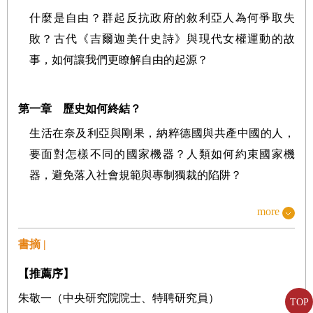
什麼是自由？群起反抗政府的敘利亞人為何爭取失
敗？古代《吉爾迦美什史詩》與現代女權運動的故
事，如何讓我們更瞭解自由的起源？
第一章 歷史如何終結？
生活在奈及利亞與剛果，納粹德國與共產中國的人，
要面對怎樣不同的國家機器？人類如何約束國家機
器，避免落入社會規範與專制獨裁的陷阱？
more
第二章 紅皇后
書摘 |
歷史上國家與社會的關係如何演變？古雅典城邦如何
成功打造國家與社會的動態平衡，踏入自由的窄廊？
【推薦序】
朱敬一（中央研究院院士、特聘研究員）
TOP