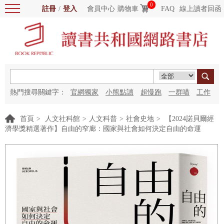
0
註冊
/
登入
會員中心
購物車
FAQ
線上讀者回函
熱門搜尋關鍵字：
官網獨家
小熊點讀
超慢跑
一群喵
工作
細胞
海洋圖書館
紅花
首頁
>
人文社科館
>
人文科普
>
社會史地
>
【2024諾貝爾經
濟學獎精選著作】自由的窄廊：國家與社會如何決定自由的命運