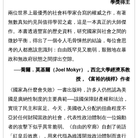
學獎得主
兩位世界上最優秀的社會科學家合寫的權威之作，有著
無數真知灼見與值得學習之處，這是一本真正的大師傑
作。本書透過豐富的歷史資料，研究國家與社會之間的
微妙平衡，得出了一個令人毛骨悚然的結論，每位會思
考的人都應該意識到：自由既罕見又脆弱，艱難地在暴
政和無政府狀態之間撐出空隙。
──
喬爾．莫基爾（
Joel Mokyr
），西北大學經濟系教
授，《富裕的槓桿》作者
《國家為什麼會失敗》一書出版時，許多人仍然認為美
國是廣納性制度的主要典範
──
該國保障財產權和法治，
實現了民主和富足。今天，美國收入分配的扭曲程度不
亞於任何財閥當政的社會，代表性政治體制在一位煽動
者的攻擊下似乎異常脆弱。《自由的窄廊》自創了術語
「紅皇后效應」，用來代指為維護開放政治體制而進行