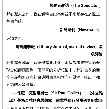
──
觀察者雜誌（
The Spectator
）
野心驚人之作，旨在解釋自由為何並不總是存在於世上
每個角落。
──
新聞週刊（
Newsweek
）
必讀之作。
──
圖書館學報（
Library Journal, starred review
）星
級評論
社會需要國家，國家也需要社會。兩位作者將豐富的全
球史細節應用到一個簡單的分析框架中，針對當前的極
權主義和無政府社會這兩個互相對立的風潮，提出了強
有力的反駁論據。
──
保羅．克里爾爵士（
Sir Paul Collier
），《外交雜
誌》譽為全球頂尖思想家，前世界銀行發展研究組主任
出色且具有洞見，對當前世局再合適不過的一本書。全