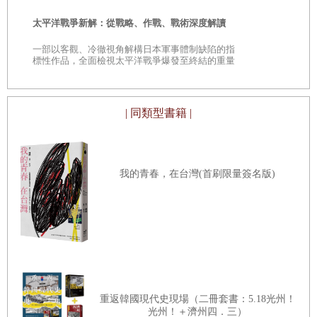
性制度還是根深柢固？印度國家機器為何長期失靈？
數十年也就只有《槍炮、病菌與鋼鐵》一本廣受好評的
時
太平洋戰爭新解：從戰略、作戰、戰術深度解讀
作品，得到普立茲獎；其他幾本書即使有些正面書評，
是
但都稱不上是鉅作，頂多是力作（
tour de force
）。我自
一部以客觀、冷徹視角解構日本軍事體制缺陷的指
第九章 魔鬼藏在細節裡
巔
標性作品，全面檢視太平洋戰爭爆發至終結的重量
己也寫過《西方憑什麼》以及《當下的啟蒙》的書評，
級著作
解釋歧異：戰爭、蘇聯解體與全球化，結構性因素如
欽佩之餘還是有些保留。
何與社會互動，創造不同的國家？比較普魯士、瑞士
| 同類型書籍 |
所謂大歷史，當然就是要在時間軸線或地理軸線或是跨
與蒙特內哥羅；波蘭、俄羅斯與塔吉克，以及瓜地馬
領域理論軸線廣闊延伸。賈德．戴蒙的書與其說是大歷
拉與哥斯大黎加。
史，不如說是「大地理」、「大生物演化學」；他把地
我的青春，在台灣(首刷限量簽名版)
表特徵、動物遷徙、馴養畜牧、寄生蟲、傳染病等，對
第十章 佛格森出了什麼問題？
照地理特徵研究得清清楚楚，細緻串連。然後，他才能
美國國家機器的過去、現在與未來：以立憲精神與嚮
發驚人之論，寫下具有絕對說服力的作品。但是，生物
往自由聞名的美國，為何會有著貧富不均、歧視黑
演化或地理變遷是冷冰冰的事實，少有前因後果的隱
人、犯罪猖獗的缺陷制度？
密、也沒有人云亦云的猜測、更沒有眾說紛紜的莫衷一
是。是以大地理學好寫、大生物演化論也早就由達爾文
重返韓國現代史現場（二冊套書：5.18光州！
第十一章 紙老虎國家巨靈
一鎚定音，但是關於民主演變的大制度論、關於文明演
光州！＋濟州四．三）