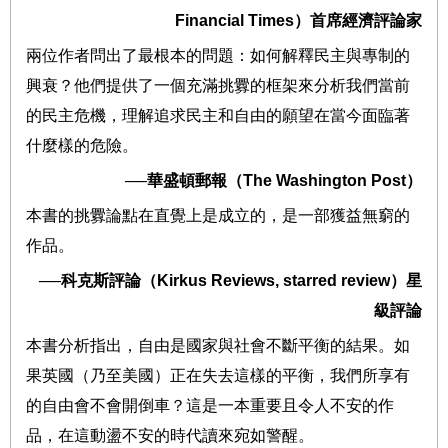
Financial Times
）首席經濟評論家
兩位作者問出了最根本的問題：如何解釋民主與專制的
興衰？他們提供了一個充滿挑釁的框架來分析我們當前
的民主危機，理解追求民主和自由的願望在當今面臨著
什麼樣的危險。
──
華盛頓郵報（
The Washington Post
）
本書的挑釁論點在直覺上是成立的，是一部獲益無窮的
作品。
──
科克斯評論（
Kirkus Reviews, starred review
）星
級評論
本書分析指出，自由是國家與社會不斷平衡的結果。如
果英國（乃至美國）正在失去這樣的平衡，我們所享有
的自由會不會開倒車？這是一本重要且令人不安的作
品，在這動盪不安的時代讀來宛如警醒。