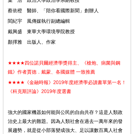
葉 浩 政治大學政治學系副教授
蔡依橙 醫師、「陪你看國際新聞」創辦人
閻紀宇 風傳媒執行副總編輯
戴興盛 東華大學環境學院教授
顏擇雅 出版人、作家
★★★★
四位諾貝爾經濟學獎得主、《槍炮、病菌與鋼
鐵》作者賈德．戴蒙、各國媒體
一致推薦
★★★★
《金融時報》
2019
年度經濟學必讀書單第一名！
《科克斯評論》
2019
年度選書
強大的國家機器如何能與公民的自由共存？這是人類政
治史上最大的難題。因為人類社會在過去一萬年來的發
展趨勢，就是從小部落變成強大、足以讓數百萬人社會