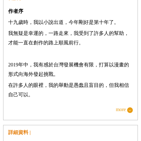
眼鏡
作者序
抗議示威
十九歲時，我以小說出道，今年剛好是第十年了。
美麗新世界
我無疑是幸運的，一路走來，我受到了許多人的幫助，
機器人
才能一直在創作的路上順風前行。
囚禁
霸凌
2019
年中，我有感於台灣發展機會有限，打算以漫畫的
詛咒圖片
形式向海外發起挑戰。
司機
在許多人的眼裡，我的舉動是愚蠢且盲目的，但我相信
保育類
自己可以。
喪禮
more
最重要的是，我有一群也願意相信我做得到的夥伴。
〔你是誰？〕
詳細資料 |
驚喜
尼太老師、
Penny
老師、女友莉婷號，以及我的父母，在