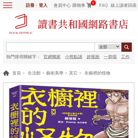
0
註冊
/
登入
會員中心
購物車
FAQ
線上讀者回函
熱門搜尋關鍵字：
官網獨家
小熊點讀
超慢跑
一群喵
工作
細胞
海洋圖書館
紅花
首頁
>
生活館
>
藝術美學
>
其它
>
衣櫥裡的怪物