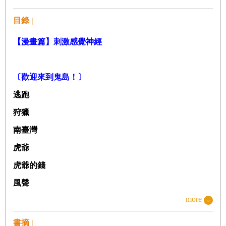
目錄 |
【漫畫篇】刺激感覺神經
〔歡迎來到鬼島！〕
逃跑
狩獵
南臺灣
虎爺
虎爺的錢
風聲
more
〔失格人間〕
書摘 |