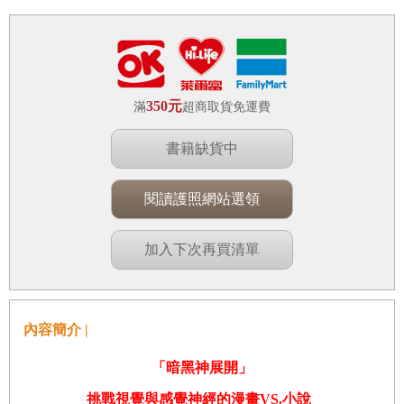
350元
滿
超商取貨免運費
書籍缺貨中
閱讀護照網站選領
加入下次再買清單
內容簡介 |
「暗黑神展開」
挑戰視覺與感覺神經的漫畫
VS.
小說