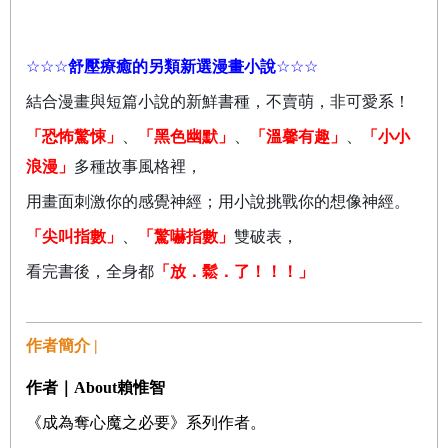
☆☆☆
舒壓療癒的另類新選漫畫小說
☆☆☆
結合漫畫與短篇小說的新鮮書種，不賣萌，非可愛系！
「恐怖驚悚」
、
「黑色幽默」
、
「溫馨有趣」
、
「小小
浪漫」
多種故事風格裡，
用畫面刺激你的感覺神經；用小說挑戰你的想像神經。
「尖叫指數」
、
「驚嚇指數」
雙破表，
看完書後，全身都
「放．鬆．了！！！」
作者簡介 |
作者｜About
賴惟智
《成為奪心魔之必要》系列作者。