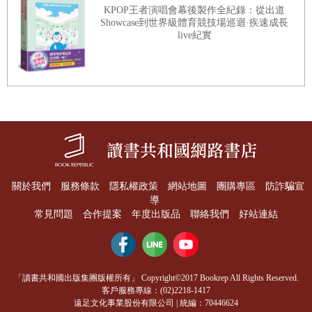
完美小女孩
KPOP王者演唱會幕後製作全紀錄：從出道
Showcase到世界級體育競技場巡迴·疾速成長
是的，鬧鬼。我不是開玩笑的，我小時候親眼見過盤據
惡魔
live紀實
在這房子裡的鬼。
蜘蛛．人
那是一個小男孩模樣的鬼，他總會出現在一些陰暗的地
天使
方，用可怕的神情看著我。
我曾經和父母提過這件事，但他們從未見過我所說的
【小說篇】挑戰想像神經
鬼，所以不怎麼相信。
關於我們
服務條款
隱私權政策
網站地圖
團購專區
防詐騙宣
導
1
相機
常見問題
合作提案
年度出版品
聯絡我們
好站連結
雖然不相信有鬼，但他們很體諒我對這幢房子的害怕與
2
逃跑
厭惡，認為不管怎麼說，我不喜歡住在這房子裡是事
3
畫像
實，所以安排我去讀寄宿學校，在我成家立業後，也從
4
神探八重尾：神經質作家殺人事件（上集）
不要求我帶老婆孩子回老家，而是他們自己來拜訪我。
「讀書共和國出版集團版權所有」 Copyright©2017 Bookrep All Rights Reserved.
客戶服務專線：(02)2218-1417
5
遺產
遠足文化事業股份有限公司 | 統編：70446624