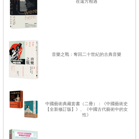
〔你的孩子，是你的孩子嗎？〕
在遠方相遇
摘
文
撞牆
＜回家＞
小仙子
巫毒娃娃
在那麼多年後，我終於又回到這幢房子了。
失蹤女孩
音樂之戰：奪回二十世紀的古典音樂
學說話
我的老家。
小鳥
鏡子
我在上國中時，就搬出老家到外面住了，再也沒有回老
家住過。
熊熊
小組作業
中國藝術典藏套書（二冊）：《中國藝術史
並不是因為和父母處不好的關係。
【全新修訂版】》、《中國古代藝術中的女
性》
〔紅魔鬼〕
之所以不肯回老家住，是因為－－這幢房子鬧鬼。
驅魔