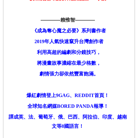
————
賴惟智
————
《成為奪心魔之必要》系列書作者
2019年人氣快速竄升台灣創作者
利用高超的編劇和分鏡技巧，
將漫畫故事
濃縮
在最少格數，
劇情張力卻依然豐富飽滿。
爆紅劇情登上9GAG、REDDIT首頁！
全球知名網媒BORED PANDA報導！
譯成英、法、
葡
萄牙、俄、巴西、
阿拉伯
、印度、越南
文等8國語言！