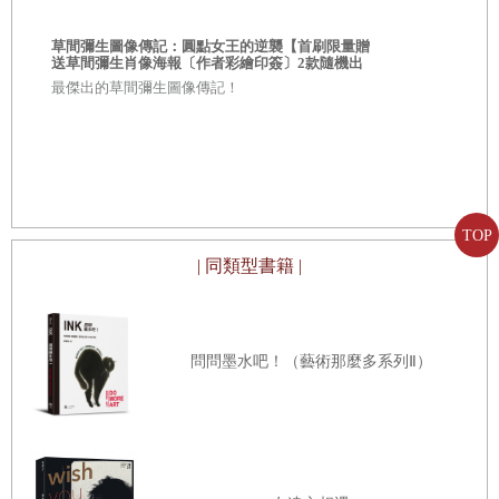
〔愛情的另一種模樣〕
就像我們開始創作這些漫畫時，所寫下的宗旨：
草間彌生圖像傳記：圓點女王的逆襲【首刷限量贈
送草間彌生肖像海報〔作者彩繪印簽〕2款隨機出
戀心病
與
貨】
最傑出的草間彌生圖像傳記！
關門
「用陰暗的故事去書寫光明，在黑暗中點亮一盞燈火。
Surrende
承諾
希望我們的故事，能帶給這個世間多一點樂趣，歡笑與
傳奇愛爾蘭U
筆設計中文
溫暖。」
見父母
加料飲品
TOP
| 同類型書籍 |
在這個黑暗的時刻，如果能帶給翻開本書的讀者們，一
妙招
些樂趣、歡笑與溫暖，那就是我們最開心的事了。
妻子
終身保固
問問墨水吧！（藝術那麼多系列Ⅱ）
我們會繼續嘗試用作品鼓舞人心，希望大家都能順利度
好朋友
過這次可怕的疫情災難，祝願大家安好，一切平安。
裡面