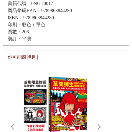
書籍代號：0NGT0017
我最困難的時候，義無反顧的提供我各種幫助。
關燈
商品條碼EAN：9789863844280
ISBN：9789863844280
開燈
印刷：彩色＋單色
短短數個月間，我們的漫畫與故事在國際網路上獲得了
舌
頁數：208
廣大支持，翻譯成了各國語言，在台灣也打出了些許知
牙醫
裝訂：平裝
名度，得到了許多掌聲，對這一切，我除了感謝還是感
謝。
你可能感興趣 |
〔妖怪們〕
衣櫥裡的怪物
感謝夥伴們的幫助，感謝讀者們的支持，感謝野人文化
知識就是力量
麗娜編輯的用心，才能讓這本作品以書本的形式，呈現
飛行
在您的眼前。
拍照
四分之一
在我寫下這篇序時，全世界正陷入前所未有的疫情風暴
化妝舞會
中。