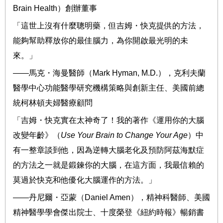
Brain Health
）創辦董事
「這世上沒有什麼聰明藥，但
吉姆・快克
提供的方法，
能夠幫助釋放你的最佳腦力，為你開啟最光明的未
來。」
――
馬克
・
海曼醫師（
Mark Hyman, M.D.
），
克利夫蘭
醫學中心功能醫學研究機構策略與創新主任、
美國前總
統柯林頓夫婦醫療顧問
「吉姆・快克實在太神奇了！我的著作《運用你的大腦
改變年齡》（
Use Your Brain to Change Your Age
）中
有一整章談到他，因為逆轉大腦老化及預防阿茲海默症
的方法之一就是鍛鍊你的大腦，在這方面，我最信賴的
莫過於快克和他優化大腦運作的方法。」
――
丹尼爾・亞蒙（
Daniel Amen
），精神科醫師、美國
精神醫學學會傑出院士、十度榮登《紐約時報》暢銷書