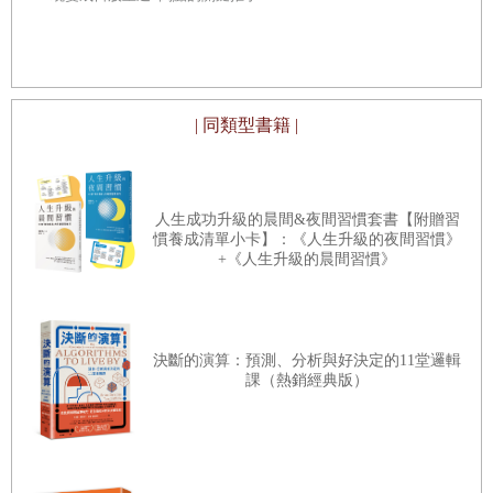
AI」創辦人
指令，簡單
習能力愈強，亦即我們做愈多的「大腦運動」
（
brainercise
），我們得痴呆症的風險愈低。但是，我
們太常將記憶力外包出去，導致我們的記憶力欠缺操練
而萎縮。
| 同類型書籍 |
第四個傷害頭腦的惡棍是
數位推論（
digital
deduction
）
――
在可以大量取得資訊的世界，我們在
人生成功升級的晨間&夜間習慣套書【附贈習
使用資訊方面可能做得太過，甚至到了讓科技為我們做
慣養成清單小卡】：《人生升級的夜間習慣》
大部分思辨與推論的地步。線上有太多別人得出的結
+《人生升級的晨間習慣》
論，以至於我們開始棄置自己思考得出結論的能力。我
們絕對不會讓別人代替我們思考，卻太安適於讓數位裝
置代替自己思考。
決斷的演算：預測、分析與好決定的11堂邏輯
課（熱銷經典版）
這四個數位惡棍一起洗劫我們的專注力、學習力，
最重要的是，減損我們的深度思考力。它們減損我們的
心智清晰度，導致腦疲勞、分心、不容易學習，以及不