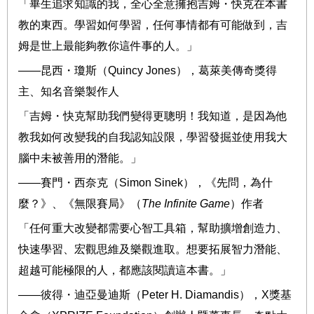
「畢生追求知識的我，全心全意擁抱吉姆・快克在本書
教的東西。學習如何學習，任何事情都有可能做到，吉
姆是世上最能夠教你這件事的人。」
――
昆西・瓊斯（
Quincy Jones
），葛萊美傳奇獎得
主、知名音樂製作人
「
吉姆・快克
幫助我們變得更聰明！我知道，是因為他
教我如何改變我的自我認知設限，學習發掘並使用我大
腦中未被善用的潛能。」
――
賽門
・
西奈克（
Simon Sinek
），《先問，為什
麼？》、《無限賽局》（
The Infinite Game
）作者
「任何重大改變都需要心智工具箱，幫助擴增創造力、
快速學習、宏觀思維及樂觀進取。想要拓展智力潛能、
超越可能極限的人，都應該閱讀這本書。」
――
彼得・迪亞曼迪斯（
Peter H. Diamandis
），
X
獎基