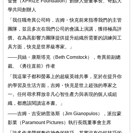
金會（
XPRIZE Foundation
）創辦人暨董事長、奇點大
學共同創辦人
「我任職奇異公司時，吉姆・快克前來指導我們的主管
團隊，並且多次在我們公司的會議上演講，獲得極高評
價。在為高影響力團隊提供提升組織所需要的訓練與工
具方面，快克是世界級專家。」
――
貝絲・康斯塔克（
Beth Comstock
），奇異前副總
裁、《勇往直前》作者
「我這輩子都和螢幕上的超級英雄共事，至於在提升你
的學習及生活方面，吉姆・快克是世上超強的專家之
一。任何尋求釋放非凡心智生產力與表現的個人或組
織，都應該閱讀這本書。」
――
吉姆・吉安納普洛斯（
Jim Gianopulos
），派拉蒙
影業（
Paramount Pictures
）執行長既董事會主席
「許多作者聲稱教你神奇的技巧，其實沒有任何技巧的