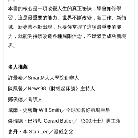
本書的核心是一項改變人生的真正祕訣：學會如何學
習，這是最重要的能力。世界不斷改變，新工作、新領
域、新專業不斷出現，只要你掌握了這項最重要的能
力，就能夠持續改造各種局限信念，不斷攀登成功新境
界。
名人推薦
許景泰
／
SmartM
大大學院創辦人
陳鳳馨／
News98
《財經起床號》主持人
鄭俊德／閱讀人
威爾・史密斯
Will Smith
／全球知名好萊塢巨星
傑瑞德・巴特勒
Gerard Butler
／《
300
壯士》男主角
史丹・李
Stan Lee
／漫威之父