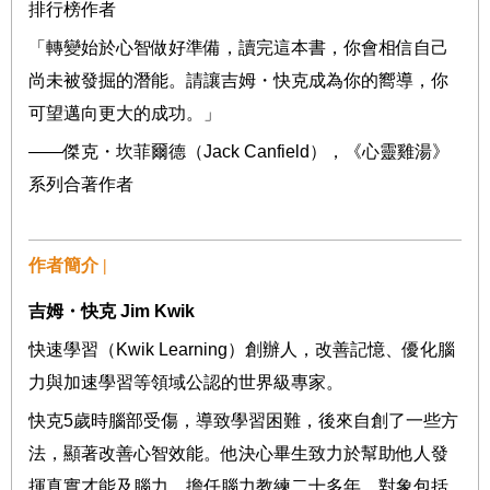
排行榜作者
「轉變始於心智做好準備，讀完這本書，你會相信自己
尚未被發掘的潛能。請讓吉姆・快克成為你的嚮導，你
可望邁向更大的成功。」
――
傑克・坎菲爾德（
Jack Canfield
），《心靈雞湯》
系列合著作者
作者簡介 |
吉姆・快克
Jim Kwik
快速學習（
Kwik Learning
）創辦人，改善記憶、優化腦
力與加速學習等領域公認的世界級專家。
快克
5
歲時腦部受傷，導致學習困難，後來自創了一些方
法，顯著改善心智效能。他決心畢生致力於幫助他人發
揮真實才能及腦力，擔任腦力教練二十多年，對象包括