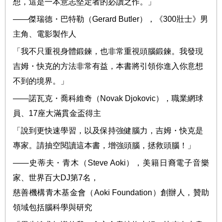
想，這是一本意志堅定者的必讀之作。」
――
傑瑞德
・
巴特勒（
Gerard Butler
），
《
300
壯士》男
主角、電影
製作人
「我不只重視身體鍛鍊，也非常重視頭腦鍛鍊。我發現
吉姆・快克的方法非常有益，本書將引領你進入你意想
不到的境界。」
――
諾瓦克
・
喬科維奇（
Novak Djokovic
），職業網球
員、
17
座大滿貫金盃得主
「說到更快速學習，以及保持強健腦力，吉姆・快克是
專家。請抽空閱讀這本書，增強頭腦，拯救頭腦！」
――
史蒂夫
・
青木（
Steve Aoki
），美
籍日裔電子音樂
家、世界百大
DJ
第
7
名，
慈善機構青木基金會（
Aoki Foundation
）創辦人，贊助
領域包括腦科學與研究