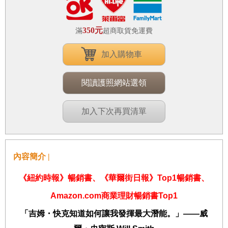
350元
滿
超商取貨免運費
加入購物車
閱讀護照網站選領
加入下次再買清單
內容簡介 |
《紐約時報》暢銷書、《華爾街日報》
Top1
暢銷書、
Amazon.com
商業理財暢銷書
Top1
「吉姆・快克知道如何讓我發揮最大潛能。」
——
威