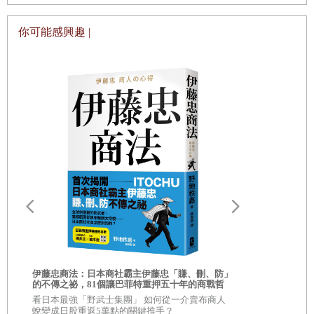
化中的我們，渴望有方法和工具可以讓我們恢復一些生
產力、效能與心智平和。
你可能感興趣 |
第二個惡棍是
數位分心（
digital distraction
）
――
不斷急湧而逝的數位多巴胺娛悅，取代了深度關係、深
度學習或深度工作所需要的專注保持力。最近的一場演
講，我注意到鄰座的一個朋友在幾分鐘內查看她的手機
多次，我借用她的手機，拉出螢幕時間管理應用程式，
發現她在一天之內查看手機超過千次，有一千條通知。
簡訊、社群媒體通知、電子郵件、新聞推播訊息，這些
固然有其重要性，但可能干擾我們的專注，使我們從當
下最重要的事務分心。
，
第三個惡棍是
數位痴呆（
digital dementia
）
――
我
們放任記憶力肌肉萎縮。你的口袋裡有一部超級電腦，
伊藤忠商法：日本商社霸主伊藤忠「賺、刪、防」
AI素人的贏
的不傳之祕，81個讓巴菲特重押五十年的商戰哲
這對個人有好處，但它就像一輛電動腳踏車，輕鬆、有
優勢！讓AI
學
看日本最強「野武士集團」 如何從一介賣布商人
也能做到的
超過15萬粉絲
趣，卻對健身無益。有關痴呆症的研究顯示，我們的學
蛻變成日股重返5萬點的關鍵推手？