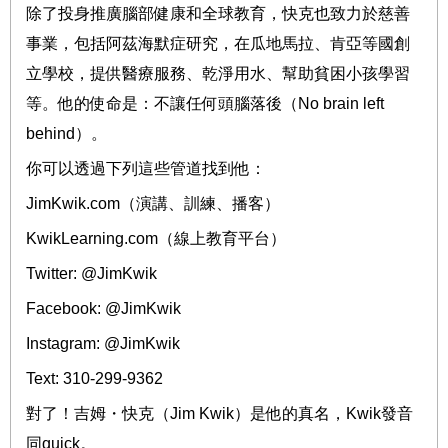
除了投身推廣腦部健康和全球教育，快克也致力於慈善
事業，包括阿茲海默症研究，在瓜地馬拉、肯亞等國創
立學校，提供醫療服務、乾淨用水、幫助貧困小孩學習
等。他的使命是：不讓任何頭腦落後（
No brain left
behind
）。
你可以透過下列這些管道找到他：
JimKwik.com
（演講、訓練、播客）
KwikLearning.com
（線上教育平台）
Twitter: @JimKwik
Facebook: @JimKwik
Instagram: @JimKwik
Text: 310-299-9362
對了！吉姆・快克（
Jim Kwik
）是他的真名，
Kwik
發音
同
quick
。