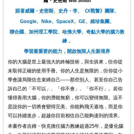
爾・史密斯
Will Smith
跟著
威爾・史密斯
、史丹
・李、
《
X
戰警》團隊、
Google
、
Nike
、
SpaceX
、
GE
、維珍集團、
聯合國、加州理工學院、哈佛大學、奇點大學的腦力教
練，
學習最重要的能力，開啟無限人生新境界
你的大腦是世上最強大的
終極技術，與生俱來，
但你從
未取得正確的使用手冊。你的人生是無限的，但你從小
學會讓局限信念束縛自己
——
那些別人、甚至你自己告
訴自己的「不可以」、「你不會」、「你不行」。
若你
懂得善用大腦，你的潛能無窮，你可以變得無限。這不
是說你的
一切將會變得完美、你能夠飛天遁地，而是你
可以持續進步，超越你目前相信自己能夠達到的境界。
本書作者
吉姆・快克
擔任腦力教練超過
25
年，
是
優化腦