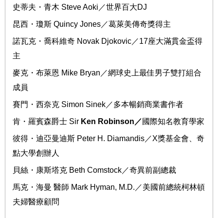
史蒂夫・青木
Steve Aoki
／
世界百大
DJ
昆西
・
瓊斯
Quincy Jones
／葛萊美傳奇獎得主
諾瓦克・喬科維奇
Novak Djokovic
／
17
座大滿貫金盃得
主
麥克
・
布萊恩
Mike Bryan
／
網球史上最佳男子雙打組合
成員
賽門
・
西奈克
Simon Sinek
／多本暢銷商業書作者
肯・羅賓森爵士
Sir
Ken Robinson
／
國際知名教育學家
彼得・迪亞曼迪斯
Peter H. Diamandis
／
X
獎基金會、奇
點大學創辦人
貝絲・康斯塔克
Beth Comstock
／
奇異前副總裁
馬克・海曼
醫師
Mark Hyman, M.D.
／美國前總統柯林頓
夫婦醫療顧問