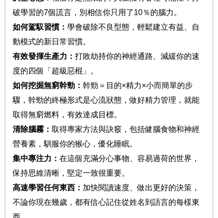
破學習的
7
個謊言，別相信你只用了
10
％的腦力。
如何駕馭習慣：
學會破除不良型態，輕鬆建立有益、自
動模式的新日常習慣。
有效發揮生產力：
打敗劫持你的神經通路、減緩你的速
度的四個「超級惡棍」。
如何挖掘無窮幹勁：
幹勁＝目的
×
精力
×
小而簡單的步
驟，幹勁的終極形式是心流狀態，做好精力管理，就能
取得無窮燃料，有效達成目標。
清除腦霧：
取得專家方法與訣竅，包括健腦食物和神經
營養素，馴服你的猴心，優化睡眠。
集中專注力：
在這個充滿分心事物、容易過荷的世界，
保持思維清晰，堅定一致很重要。
高速學習任何東西：
加快閱讀速度、做出更好的決策，
不論你現在幾歲，都有信心記住從姓名到語言的每樣東
西。