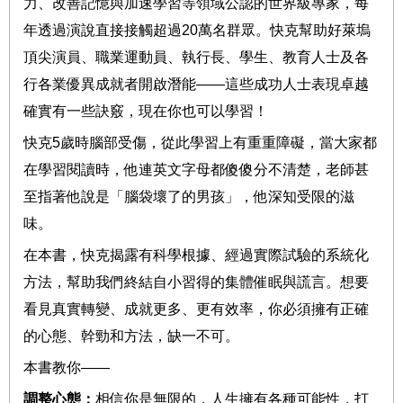
力、改善記憶與加速學習等領域
公認的世界級專家，
每
年透過演說直接接觸超過
20
萬名群眾。
快克
幫助好萊塢
頂尖演員、職業運動員、執行長、學生、教育人士及各
行各業優異成就者開啟潛能
——
這些成功人士表現卓越
確實有一些訣竅，現在你也可以學習！
快克
5
歲時
腦部受傷，從此學習上有重重障礙，當大家都
在學習
閱讀時，他連英文字母都傻傻分不清楚，
老師甚
至指著他說是「腦袋壞了的男孩」，他
深知受限的滋
味。
在本書，快克揭露有科學根據、經過實際試驗的系統化
方法，幫助我們終結自小習得的集體催眠與謊言。想要
看見真實轉變、成就更多、更有效率，你必須擁有正確
的心態、幹勁和方法，缺一不可。
本書教你
——
調整心態：
相信你是無限的，人生擁有各種可能性，打