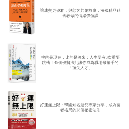
快樂。當代的科技進步有潛在的益處與害處，我們使用
科技的方式可能導致過荷、記憶力傷害、分心及依賴
讓成交更優雅：與顧客共創故事，法國精品銷
售教母的情緒價值課
性，而這些問題只會日益嚴重。
本書傳達的訊息來得太是時候了。你與生俱有最重
要的技術，沒有什麼比我們的腦部健康及腦適能更為重
要的了，頭腦支配我們人生中的一切。為了在
21
世紀生
存、成功，我們得學習如何過濾所有資料，發展駕馭分
拚的是現在，比的是將來：人生要有3次重要
心事物及泛濫資訊的新方法與技巧。學習，以及能夠更
跳槽！45個優勢法則讓你成為職場最搶手的
「頂尖人才」
快速、更輕易地學習的能力，使得人生中的種種變得可
能；這意味的是，現在，我們比以往更能如同鍛鍊身體
般鍛鍊我們的頭腦。你希望擁有健康的身體，當然也希
望擁有靈活、優秀、活力充沛、強健的腦袋
――
這是吉
好運無上限：韓國知名運勢專家分享，成為富
姆賴以維生的功夫，他是心智的個人教練。
者格局的28個祕密法則
你將透過本書學會如何克服種種限制，前述四個超
級惡棍只是其中的例子。誠如吉姆所言，想要擁有不凡