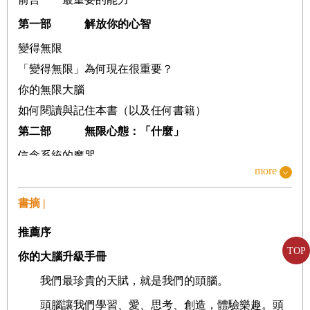
第一部 解放你的心智
變得無限
「變得無限」為何現在很重要？
你的無限大腦
如何閱讀與記住本書（以及任何書籍）
第二部 無限心態：「什麼」
信念系統的魔咒
more
關於學習的
7
個謊言
第三部 無限幹勁：「為何」
書摘 |
目的
推薦序
精力
TOP
你的大腦升級手冊
小而簡單的步驟
我們最珍貴的天賦，就是我們的頭腦。
心流
第四部 無限方法：「如何」
頭腦讓我們學習、愛、思考、創造，體驗樂趣。頭