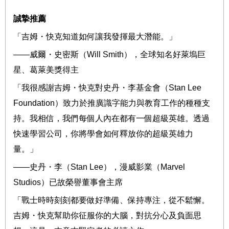
誠摯推薦
「吉姆・快克
知道如何讓我發揮最大潛能。
」
――
威爾
・
史密斯（
Will Smith
），
全球知名好萊塢巨
星
、葛萊美獎得主
「我很感謝吉姆・快克對史丹
・
李基金會（
Stan Lee
Foundation
）致力於推廣識字能力與教育工作的種種支
持。我相信，我們每個人內在都有一個超級英雄。透過
快速學習公司，
你將學會如何釋放你的超級英雄力
量。」
――
史丹・李（
Stan Lee
），
漫威影業（
Marvel
Studios
）已故榮譽董事會主席
「戰士時時刻刻都要做好準備、保持專注，從不鬆懈。
吉姆・快克幫助你征服你的大腦，對抗分心及負面思