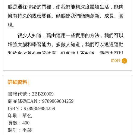
腦是通往情緒的門徑，使我們能夠深度體驗生活，能夠
專注
擁有持久的親密關係。頭腦使我們能夠創新、成長、實
研習
現。
記憶
速讀
很少人知道，藉由運用一些實用的方法，我們可以
思考
增強大腦和學習能力。多數人知道，我們可以透過運動
後記
可能性的報酬
和飲食改善心血管健康，但多數人不知道，我們也可以
more
大大改善我們的頭腦，進而改善生活。
十天快速啟動計畫
不幸的是，我們的世界並沒有為我們的頭腦形成一
推薦閱讀書單
個健康的環境。吉姆・快克在為我們提供一份變得無限
詳細資料 |
謝辭
的路線圖之前，先指出阻礙我們思考、專注、學習、成
書籍代號：2BBZ0009
注釋
長及充分展現人性的四個惡棍。
商品條碼EAN：9789869884259
ISBN：9789869884259
第一個惡棍是
數位洪水（
digital deluge
）
――
在這
印刷：單色
個時間有限、期望過高過多的世界，無止境的資訊洪流
頁數：400
導致我們招架不住、焦慮、失眠。淹沒在資料和快速變
裝訂：平裝