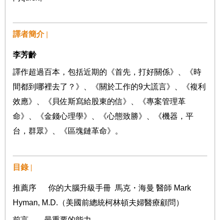
譯者簡介 |
李芳齡
譯作超過百本，包括近期的《首先，打好關係》、《時
間都到哪裡去了？》、《關於工作的
9
大謊言》、《複利
效應》、《貝佐斯寫給股東的信》、《專案管理革
命》、《金錢心理學》、《心態致勝》、《機器，平
台，群眾》、《區塊鏈革命》。
目錄 |
推薦序
你的大腦升級手冊
馬克・海曼
醫師
Mark
Hyman, M.D.
（美國前總統柯林頓夫婦醫療顧問）
前言
最重要的能力