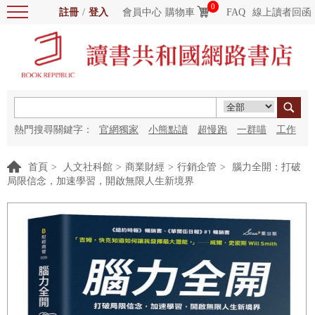
0
註冊
/
登入
會員中心
購物車
FAQ
線上讀者回函
熱門搜尋關鍵字：
官網獨家
小熊點讀
超慢跑
一群喵
工作
細胞
海洋圖書館
紅花
首頁
>
人文社科館
>
商業財經
>
行銷企管
>
腦力全開：打破
局限信念，加速學習，開啟無限人生新境界