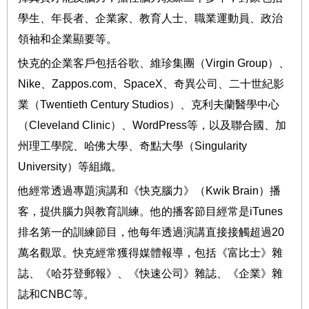
學生、年長者、企業家、教育人士、職業運動員、政治
領袖和企業顯要等。
快克的企業客戶包括谷歌、維珍集團（
Virgin Group
）、
Nike
、
Zappos.com
、
SpaceX
、奇異公司、二十世紀影
業（
Twentieth Century Studios
）、克利夫蘭醫學中心
（
Cleveland Clinic
）、
WordPress
等，以及聯合國、加
州理工學院、哈佛大學、奇點大學（
Singularity
University
）等組織。
他經常透過專題演講和《快克腦力》（
Kwik Brain
）播
客，提供腦力與教育訓練。他的播客節目經常是
iTunes
排名第一的訓練節目，他每年透過演講直接接觸超過
20
萬名觀眾。快克經常獲得媒體報導，包括《富比士》雜
誌、《哈芬登郵報》、《快速公司》雜誌、《企業》雜
誌和
CNBC
等。