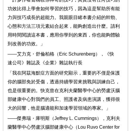
功效比得上學會如何學習的技巧，因為這是幫助所有能
力與技巧成長的超能力。我親眼目睹本書介紹的幹勁、
心態和方法三項元素結合起來，能夠創造出什麼。請利
用時間閱讀這本書，應用你學到的東西，你也能夠體驗
到改善的功效。」
――
艾力克
・
舒倫柏格（
Eric Schurenberg
），
《快
速公司》雜誌及《企業》雜誌執行長
「我在阿茲海默症方面的研究顯示，重要的不僅是保護
你的腦部免於受傷，透過持續學習來挑戰與訓練自己，
也是很重要的。快克曾在
克利夫蘭醫學中心的勞盧沃
腦
部健康中心對我們的員工、照護者及病患演講，獲得很
大的回響，他是腦適能和加速學習領域的專家。」
――
傑弗瑞・庫明斯（
Jeffrey L. Cummings
），
克利夫
蘭醫學中心勞盧沃
腦部健康中心（
Lou Ruvo Center for