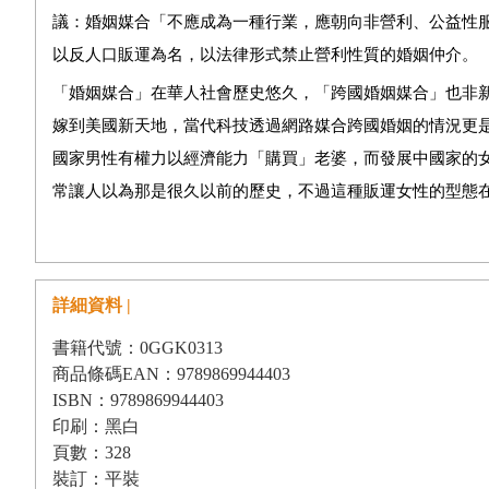
議：婚姻媒合「不應成為一種行業，應朝向非營利、公益性
以反人口販運為名，以法律形式禁止營利性質的婚姻仲介。
「婚姻媒合」在華人社會歷史悠久，「跨國婚姻媒合」也非
嫁到美國新天地，當代科技透過網路媒合跨國婚姻的情況更
國家男性有權力以經濟能力「購買」老婆，而發展中國家的
常讓人以為那是很久以前的歷史，不過這種販運女性的型態
責而已！」
在本地的婚姻仲介研究中，筆者與張書銘的文章指出，在婚
而生。在整個婚姻移民的過程中，婚仲業者承擔一定的社會
詳細資料 |
睞，甚至與在地婦女團體截然對立。
書籍代號：0GGK0313
二
○○
七年三月，《中國時報》民意論壇出現一系列關於「跨
商品條碼EAN：9789869944403
面禁止營利性的跨國婚姻媒合業，認為其是「國家要高度介
ISBN：9789869944403
印刷：黑白
竟，絕對的婚姻自由只是一種現代／個人主義社會的虛幻想
頁數：328
後，蔡順柔、吳紹文、曾昭媛等，在十一日以「婚姻豈是金
裝訂：平裝