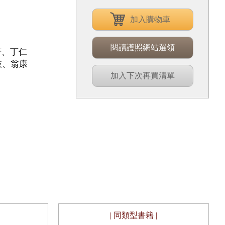
加入購物車
閱讀護照網站選領
韻芳、丁仁
枝、翁康
加入下次再買清單
| 同類型書籍 |