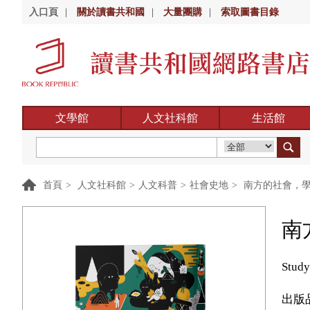
入口頁
|
關於讀書共和國
|
大量團購
|
索取圖書目錄
文學館
人文社科館
生活館
首頁
>
人文社科館
>
人文科普
>
社會史地
>
南方的社會，學
南
Study
出版