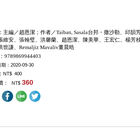
：
主編／趙恩潔；作者／Taiban, Sasala台邦・撒沙勒、邱
張維安、張翰璧、洪馨蘭、趙恩潔、陳美華、王宏仁、楊芳
世謙、Remaljiz Mavaliv董晨晧
：9789869944403
日期：
2020-09-30
：
NT$ 400
360
價：
NT$