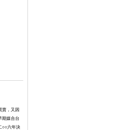
買賣，又因
早期媒合台
二
○○
六年決