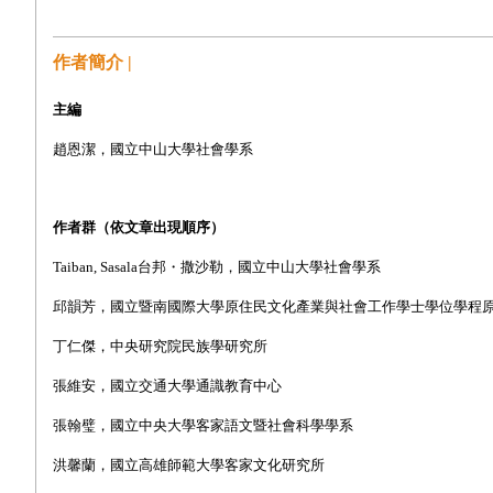
作者簡介 |
主編
趙恩潔，國立中山大學社會學系
作者群（依文章出現順序）
Taiban, Sasala
台邦・撒沙勒，國立中山大學社會學系
邱韻芳，國立暨南國際大學原住民文化產業與社會工作學士學位學程
丁仁傑，中央研究院民族學研究所
張維安，國立交通大學通識教育中心
張翰璧，國立中央大學客家語文暨社會科學學系
洪馨蘭，國立高雄師範大學客家文化研究所