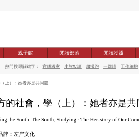
親子館
閱讀部落
閱讀護照
熱門搜尋關鍵字：
官網獨家
小熊點讀
超慢跑
一群喵
工作細胞
（上）：她者亦是共同體
方的社會，學（上）：她者亦是共
ing the South. The South, Studying.: The Her-story of Our Com
品牌：左岸文化