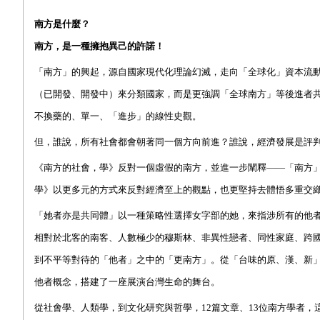
南方是什麼？
南方，是一種擁抱異己的許諾！
「南方」的興起，源自國家現代化理論幻滅，走向「全球化」資本流
（已開發、開發中）來分類國家，而是更強調「全球南方」等後進者
不換藥的、單一、「進步」的線性史觀。
但，誰說，所有社會都會朝著同一個方向前進？誰說，經濟發展是評
《南方的社會，學》反對一個虛假的南方，並進一步闡釋——「南方
學》以更多元的方式來反對經濟至上的觀點，也更堅持去體悟多重交
「她者亦是共同體」以一種策略性選擇女字部的她，來指涉所有的他
相對於北客的南客、人數極少的穆斯林、非異性戀者、同性家庭、跨
到不平等對待的「他者」之中的「更南方」。
從「台味的原、漢、新
他者概念，搭建了一座展演台灣生命的舞台。
從社會學、人類學，到文化研究與哲學，
12
篇文章、
13
位南方學者，