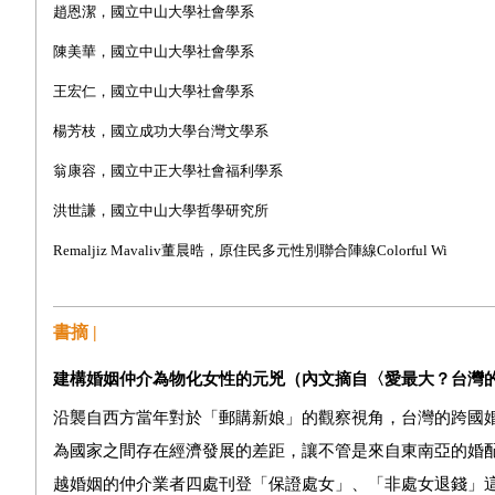
趙恩潔，國立中山大學社會學系
陳美華，國立中山大學社會學系
王宏仁，國立中山大學社會學系
楊芳枝，國立成功大學台灣文學系
翁康容，國立中正大學社會福利學系
洪世謙，國立中山大學哲學研究所
Remaljiz Mavaliv
董晨晧，原住民多元性別聯合陣線
Colorful Wi
書摘 |
建構婚姻仲介為物化女性的元兇（內文摘自〈愛最大？台灣
沿襲自西方當年對於「郵購新娘」的觀察視角，台灣的跨國
為國家之間存在經濟發展的差距，讓不管是來自東南亞的婚
越婚姻的仲介業者四處刊登「保證處女」、「非處女退錢」