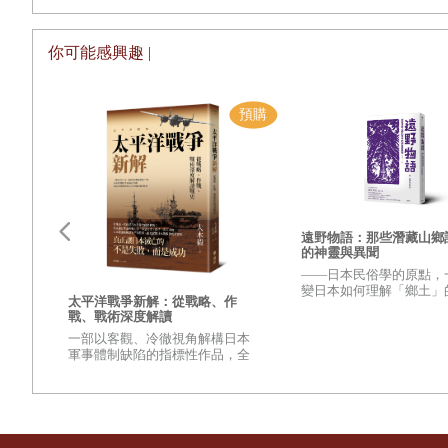
婚雙方的負擔，應由非營利組織來協助，以便做到「收費低
邱雅青（泰國籍配偶）也在該月二十日投書指出，「婚姻仲
你可能感興趣 |
玲十七日文章所指出的，「婚姻和教育都是社會階級流動的
影響。同時，非營利組織是否能承擔這些業務也有疑問。王
面也需要複雜精密的統治技藝，婦權會與部分婦女團體強調
發展出精密的治理技藝，因為「統治的技藝需要的是清楚地
像、建構、同質化一個對象，但卻無法有效施加作用於其對
這波辯論最後在婦女團體的壓力下，做出全面禁止商業媒合
遠野物語：那些潛藏山鄉
○○
七年更禁止跨國境婚姻媒合商業化，此後任何的廣告宣傳
的神靈與異聞
——日本民俗學的原點，
「財團法人」或「非營利社團法人」，申請許可後，「以非
變日本如何理解「鄉土」
更強
太平洋戰爭新解：從戰略、作
興衰
之作——
會，但其實多係由先前營利的婚
仲業者轉型而來（王翊涵，
戰、戰術深度解讀
變世
一部以客觀、冷徹視角解構日本
潤考量並沒有提供相關服務（同上引，頁七二
的？
軍事體制缺陷的指標性作品，全
壁，
面檢視太平洋戰爭爆發至終結的
麼讓
重量級著作
至