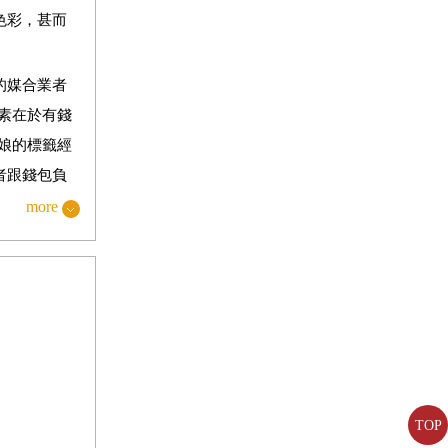
色彩，甚而
的媒合業者
素在於有錢
娘的標籤經
者跟錢包負
more
合者也應運
不受主流青
院婦權會全
姻」。畢
吸血者。隨
減輕男女結
TOP