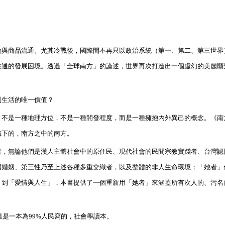
動與商品流通。尤其冷戰後，國際間不再只以政治系統（第一、第二、第三世界
共通的發展困境。透過「全球南方」的論述，世界再次打造出一個虛幻的美麗願
判生活的唯一價值？
」不是一種地理方位，不是一種開發程度，而是一種擁抱內外異己的概念。《南
織下的，南方之中的南方。
者，無論他們是漢人主體社會中的原住民、現代社會的民間宗教實踐者、台灣認
國婚姻、第三性乃至上述各種多重交織者，以及整體的非人生命環境；
「她者」
」到「愛情與人生」，本書提供了一個重新用「她者」來涵蓋所有次人的、污名
這是一本為
99%
人民寫的，社會學讀本。