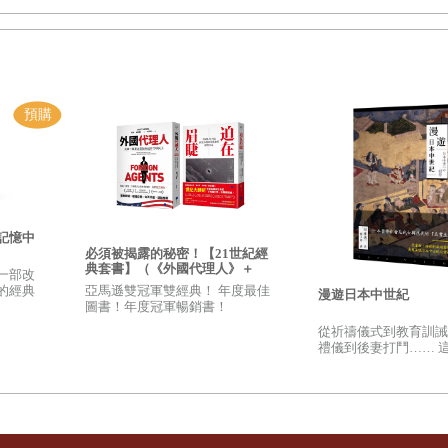
廉、資訊透明，又不侵害人權」的目標。與此類似，南洋台灣姊妹會
介只保障了男方可以有權利，女方的權利他們一點都不在乎」。然而
重要手段」，立法禁止媒合業不僅不切實際，也對底層社會的婚姻自
宏仁也於二十三日再度回文指出，政府治理需要論述與道德上的合理
移民女性「可憐化、犧牲化」的角色，與社會現實脫節；此外，政府
觀察、調查、記錄、分類對象，然後才可以隔離、施壓、作用、解決
象」。
的決定。二
○○
六年官方已將「婚姻媒合業」從「商業團體分類標準」
記憶中
、收取仲介費的行為都被禁止。此外，那些想要從事跨國媒合婚姻者
必須被揭露的秘密！【21世紀經
典套書】（《外國代理人》＋
一部改
營利的方式」進行。截至二
○
一三年八月底，移民署許可的組織共計
《迫在眉睫》）
亞馬遜雙冠軍雙經典！ 年度最佳
的經典
漫遊日本中世紀
圖書！年度冠軍暢銷書！
二
○
一三，頁四六）。公益化之後，部分婚仲有做婚姻輔導，但也有
從祈禱儀式到教育訓誡
禮儀到後妻打鬥…… 
日本真正的日常生活，
的真實樣貌！