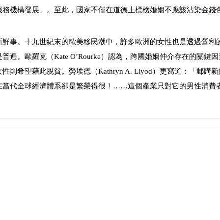
服務機構發展」。至此，國家不僅在道德上標榜婚姻不應該沾染金錢
新鮮事。十九世紀末的歐美移民潮中，許多歐洲的女性也是透過營利
是普遍。歐羅克（
Kate O’Rourke
）認為，跨國婚姻仲介存在的關鍵因
女性則希望藉此脫貧。勞埃德（
Kathryn A. Llyod
）更寫道：「郵購新
在當代全球經濟體系卻是繁榮得很！
……
這個產業只對它的男性消費
姻雙方資訊有限的情況下，開始出現跨國婚姻媒合的服務，專業的媒
關係與利益，不該因為其營利的角色而受到道德譴責。但此一觀點並
國婚姻仲介」的辯論。這次辯論始於王宏仁在三月九日率先批評行政
入人民私密生活，並且試圖以中產階級浪漫想像來規範其他階層的婚
像，同時，婚姻媒合業者並非如婦女團體所想像的，只是汲汲營利的
錢遊戲」一文聯名回應，強調反對商業剝削與「仲介暴利」，因此為