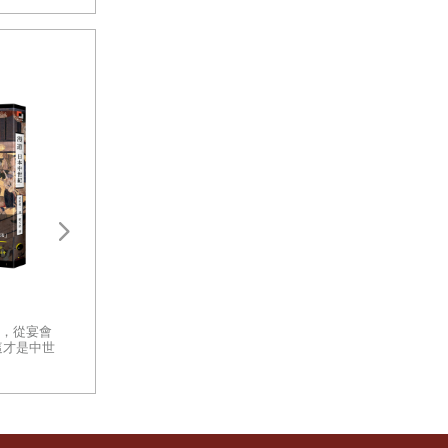
前任理事長
，如同邱貴
由產生不利
性，另一方
部門也未能
，絕非是想
中刪除，二
，需先成立
四十三個協
盛世之鑰：為何開放的社會更強
太平洋戰爭新解：
大？從七個黃金時代看文明興衰
些組織基於利
戰、戰術深度解讀
的真相
你有沒有想過，那些曾經改變世
，從宴會
一部以客觀、冷徹
界的文明，究竟是怎麼消失的？
這才是中世
軍事體制缺陷的指
面對古代遺跡留下的殘垣斷壁，
日本中世
面檢視太平洋戰爭
你心中是否發出疑問：是什麼讓
重量級著作
一個文明從創造的巔峰跌落至
此？