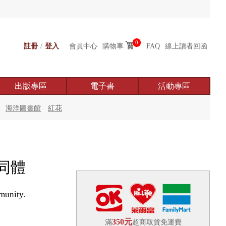
0
註冊
/
登入
會員中心
購物車
FAQ
線上讀者回函
出版專區
電子書
活動專區
海洋圖書館
紅花
同體
munity.
350元
滿
超商取貨免運費