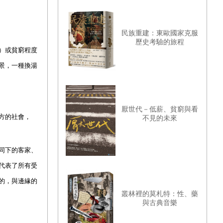
民族重建：東歐國家克服
歷史考驗的旅程
）或貧窮程度
景，一種換湯
厭世代－低薪、貧窮與看
方的社會，
不見的未來
同下的客家、
代表了所有受
的，與邊緣的
叢林裡的莫札特：性、藥
與古典音樂