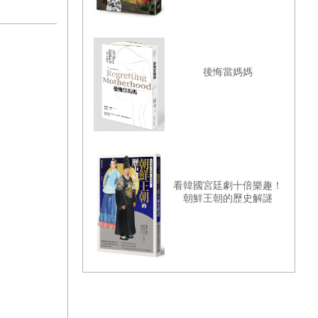
後悔當媽媽
看韓國宮廷劇十倍樂趣！
朝鮮王朝的歷史解謎