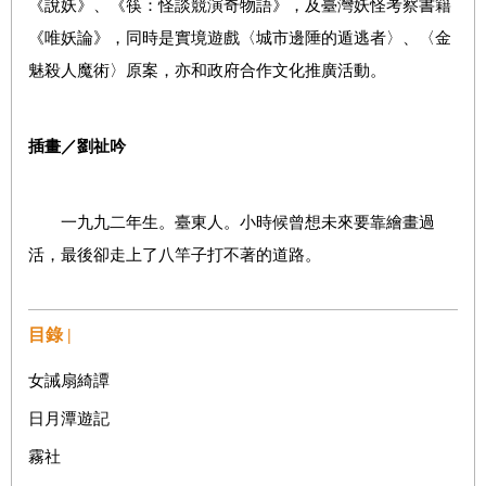
《說妖》、《筷：怪談競演奇物語》，及臺灣妖怪考察書籍
《唯妖論》，同時是實境遊戲〈城市邊陲的遁逃者〉、〈金
魅殺人魔術〉原案，亦和政府合作文化推廣活動。
插畫／劉祉吟
一九九二年生。臺東人。小時候曾想未來要靠繪畫過
活，最後卻走上了八竿子打不著的道路。
目錄 |
女誡扇綺譚
日月潭遊記
霧社