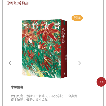
你可能感興趣 |
片完善家族史——這些照片很可能拍到了部落成員的家族長輩。
還有另一項工作：撰寫簡單的部落史。雖然說「簡單」，也只是
從文字量來說，前置工作絕不容易，至少對我來說是這樣。
直到現在，我仍對數位部落懷著感謝之情。我在那裡學到了許多
重要觀念，譬如，過去我會用泰雅族、排灣族等概念來理解原住
民，後來才知道至少該以部落為單位；同樣是排灣族，不同部落
的祭儀與傳統就不一樣，甚至有不同的方言、服裝，將「某某
族」的帽子戴下去——你不是某某族嗎？那你們有那個某某祭典
嘛！——要是沒有呢？以偏概全不值得贊許，上面這種情況，姑
且說是以全概偏好了，同樣也很危險。抽象概念確實優雅，但要
色彩悖論(0
是被抽象迷惑，最嚴重的結果，大概是否定生命經驗自身吧！所
神
從「想討所
TOP
年人們的 脫
木棉情書
謂的「非我族類」，正是起於這種對生命經驗的否認。
這都是題外話，請讀者見諒。總之，調查邵族史時我還是個菜
我們約定，別讓這一切過去，不要忘記── 金典獎
得主陳慧，最新短篇小說集
鳥，根本沒想過接下來會面對什麼，所以這份震撼迴盪至今——