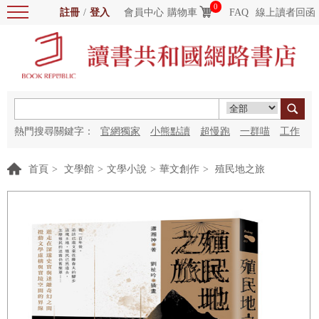
0
註冊
/
登入
會員中心
購物車
FAQ
線上讀者回函
熱門搜尋關鍵字：
官網獨家
小熊點讀
超慢跑
一群喵
工作
細胞
海洋圖書館
紅花
首頁
>
文學館
>
文學小說
>
華文創作
>
殖民地之旅