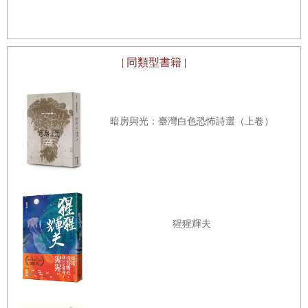
身為奇幻小說家，我認為那段歷史是美麗易碎的；但另一方面，
這份慘烈的族群史也是不能輕易以「美麗」去褻瀆的。日月潭風
光旖旎，當然無庸置疑，但要是忽略了美並非死物，而是生命在
| 同類型書籍 |
泥沼裡掙扎撐起的複雜型態，別說是美，總有一日大地會只剩灰
燼吧！
暗房與光：臺灣白色恐怖詩選（上卷）
整理日月潭邵族的族群史，讓我見到了不同的事物。當年佐藤春
夫到臺灣，是否也見到了不同事物？這點我無法評斷，更無法代
言；無論如何，日月潭確實成了我心裡小小的故鄉，是以當我身
臨此地，也不可能僅是旅人心境了。
猩猩輝夫
二