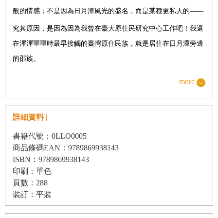
般的情感；不是因為日月潭風光的盛名，而是某種更私人的——
究其原因，是因為因為我曾在臺大原住民研究中心工作吧！我還
在渾渾噩噩時最早接觸的臺灣原住民族，就是居住在日月潭旁邊
的邵族。
數位部落——這是當時我參與的計畫。說是參與，其實我只是打
more
工仔，但老闆曾說「你們可以坦然說自己是這個計畫的員工」，
所以我就恬不知恥地照辦吧。數位部落的主要工作，是以部落為
詳細資料 |
中心，整理現有的數位資源；雖然網路上數位典藏很多，但就跟
書籍代號：0LLO0005
無人居住的荒原沒什麼兩樣，有些數位典藏匯集了眾多資料庫，
商品條碼EAN：9789869938143
卻沒整合，缺乏一貫的分類方式就算了，不同資料庫的欄位規則
ISBN：9789869938143
還未必共通，調出來的資料可能跑掉；資料檢索本身很難用，這
印刷：單色
已是次要問題，畢竟連資料都可能抓錯行列啊！所以我們的工
頁數：288
裝訂：平裝
作，就是將這眾多資料，彙整疏理成方便瀏覽的格式。這個計畫
的目的，是希望部落成員能多加利用既有資料庫，譬如透過舊照