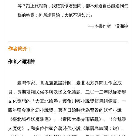
等？踏上旅程前，我確實懷著疑問，卻不知道自己能追到怎
樣的答案；但所謂冒險，大抵不過如此」
──本書作者 瀟湘神
作者簡介 |
作者／瀟湘神
臺灣作家、實境遊戲設計師，臺北地方異聞工作室成
員，長期耕耘民俗學與妖怪文化議題。二〇一二年以從塗鴉
文化發想的「大臺北繪卷」獲角川輕小說獎短篇組銅賞、一
四年獲金車奇幻小說獎。著有日治時代為背景的妖怪小說
《臺北城裡妖魔跋扈》、《帝國大學赤雨騷亂》、《金魅殺
人魔術》，和多位作家合著時代小說《華麗島軼聞：鍵》、