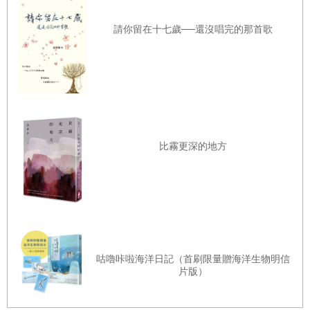
我想聊聊日月潭的傳奇故事，據說日月潭有龍——
好吧，我也承認這話有些愚弄人，不過十九世紀的《彰化縣誌》
請你留在十七歲──還沒唱完的那首歌
將日月潭稱為「廕龍池」，這是事實。廕龍池是堪輿上的術語，
我沒研究，也不好補充什麼。但西方傳教士因此將日月潭稱為
「Dragon Lake」——龍之湖——這就有意思了。要是沒見過日月
潭，西方讀者光聽這名字，大概會想像渾身閃爍著金屬光澤的鱗
片、翅膀宛如蝙蝠的惡龍盤踞在灰青色的沼澤上吧！寂寞的霧籠
比霧更深的地方
罩著不懷好意的雜草叢，這景色跟實際的日月潭自是大不相同。
漢人想像的龍也跟西方大不相同。圍著日月潭南側，有二龍山、
青龍山、崙龍嶺等地，如果它們真的是龍，簡直就像在爭奪某
物，聲勢壯大地湧向日月雙潭交界。
那裡，就是拉魯島。
咕嚕咔啦海洋日記（首刷限量贈海洋生物明信
片版）
拉魯島是邵族聖地，島上住了各氏族的祖靈，其中有位最高祖靈
Pathálar（音近帕薩拉），祂是所有魔法之源頭；邵族的女巫師被