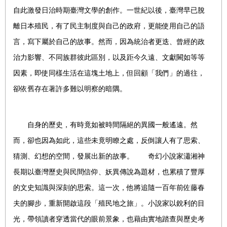
自此激發日治時期臺灣文學的創作。一世紀以後，臺灣早已脫
離日本殖民，有了民主制度與自己的政府，更能使用自己的語
言，
寫下屬於自己的故事。然而，因為統治者更迭、曾經的政
治力影響、不同族群彼此區別，以及距今久遠、文獻闕如等等
因素，即使同樣生活在這塊土地上，但回顧「我們」的過往，
卻依舊存在著許多難以明察的暗隅。
自身的歷史，有時竟如被時間隔絕的異國一般遙遠。然
而，卻也因為如此，這些未竟明瞭之處，反倒讓人有了思索、
猜測、幻想的空間，發展出新的故事。 奇幻小說家瀟湘神
長期以臺灣歷史與民間信仰、妖異傳說為題材，也累積了豐厚
的文史知識與深刻的思索。這一次，他將追隨一百年前佐藤春
夫的腳步，重新開啟這段「殖民地之旅」。小說家以銳利的目
光，帶領讀者穿透當代的眼前景象，也藉由實地踏查與歷史考