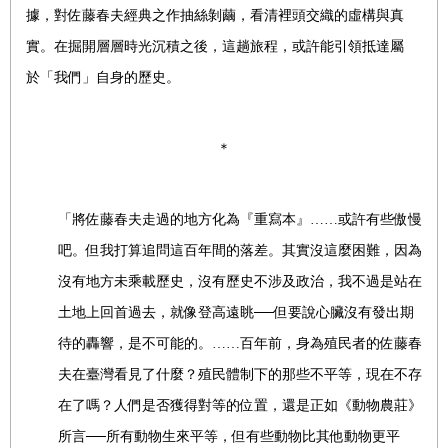
據，對佐藤春夫經典之作抽絲剝繭，看清裡頭交織的虛構與真
實。在掘開層層時光沉積之後，這趟旅程，或許能引領抵達屬
於「我們」自身的歷史。
＊
「將佐藤春夫走過的地方化為『重寫本』……或許有些傲慢
吧。但我打算追問這百年間的落差。其實沒這麼困難，因為
沒有地方未乘載歷史，沒有歷史不涉及政治，我不過是站在
土地上回首過去，就像登高遠眺──但要說心臟沒有發出期
待的轟響，是不可能的。……百年前，身為殖民者的佐藤春
夫在臺灣看見了什麼？殖民體制下的那些不平等，現在不存
在了嗎？人們是否獲得對等的位置，還是正如《動物農莊》
所言──所有動物生來平等，但有些動物比其他動物更平