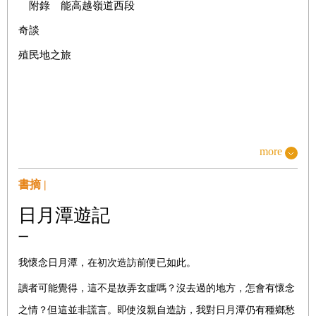
附錄 能高越嶺道西段
奇談
殖民地之旅
more
書摘 |
日月潭遊記
一
我懷念日月潭，在初次造訪前便已如此。
讀者可能覺得，這不是故弄玄虛嗎？沒去過的地方，怎會有懷念
之情？但這並非謊言。即使沒親自造訪，我對日月潭仍有種鄉愁