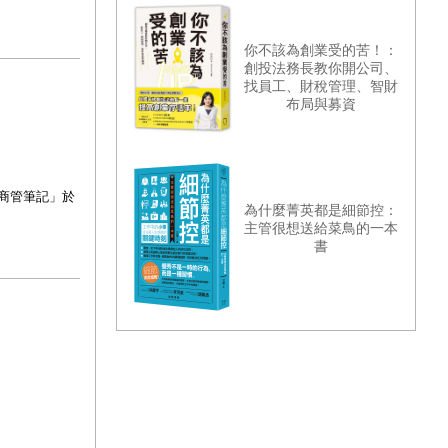
你不該為創業受的苦！：
創投法務長教你開公司、
找員工、財稅管理、智財
布局與募資
商管筆記」於
為什麼菁英都是細節控：
主管很想送給菜鳥的一本
書