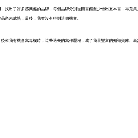
，找出了許多感興趣的品牌，每個品牌分別從圖書館至少借出五本書，再蒐集
作品尚未成熟，最後，我並沒有得到這個機會。
後來我有機會寫專欄時，這些過去的寫作歷程，成了我最豐富的知識寶庫。新
在寫這本書時我最大的一個收獲。
個心得，就是品牌創業的成功，從來沒有「標準答案」。
的「賦權管理」；
Amazon
的傑夫・貝佐斯卻採用大權一把抓的「集權管理」。
「價格行銷」；
Apple
的史蒂夫・賈伯斯卻採用控制供給並拉高售價的「饑餓行
功；
Starbucks
的霍華・舒茲卻採用「標竿直營」展店成功。
性」，即使面對同一個問題，每個人的最佳解法也一定不同。我認為這樣的現
家與賣家的
eBay
，是雙重思維的雙子座所創。帶來電腦革命的
Microsoft
，是神
的
Sony
，是由天馬行空的水瓶座所創。