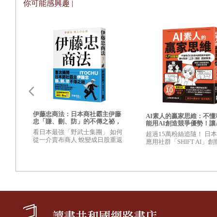
你可能感興趣 |
不同的個性，其實就適合創造不同的基業，於是我找出了每一個創
問，就成了這本書的藍圖及架構。
看別人的成功故事，了解他人的成功思維，絕非是要去複製他人的
的個性及天賦，進而找到一條獨一無二、最適合自己的道路。
這本書是我的創作起點，是我的商管筆記，更是我獨立思考、知識
書經過了大幅修訂，希望它也能為你帶來一點點的啟發。
鬆建
工
紀坪
伊藤忠商法：日本商社霸主伊藤
AI素人的贏家思維：不懂
有什
忠「賺、刪、防」的不傳之祕，
能用AI創造競爭優勢！讓
出的
81個讓巴菲特重押五十年的商戰
工作、賺錢、創造機會，
看日本最強「野武士集團」 如何
超過15萬粉絲追隨！ 日本
、
哲學
也能做到的未來生存法則
從一介賣布商人 蛻變成日股重返
應用社群「SHIFT AI」
師教
超圖解】
5萬點的關鍵推手？
一次將AI工作術、變現技
級指令，簡單說明白！
處女座
Berkshire Hathaway——
華倫・巴菲特
處女座之形徽以一個少女秀髮為形，象徵著完美主義。