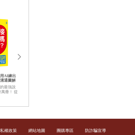
中找出箇中學
從中理出自己
澱，如今這本
讓人想和你見第二次面：輕鬆建
立有魅力的關係，讓人際、工
伊藤忠商法：日本
作、生活，全部順利展開！
讓人還想見第二次面的人，有什
忠「賺、刪、防」
用AI練出
麼不同？ 言談舉止都脫穎而出的
81個讓巴菲特重押
溝通圖解
看日本最強「野武士
獨特魅力祕密…… 三星、SK、
哲學
具體化×表
從一介賣布商人 蛻
學的最強說
LG……韓國菁英企業專業講師教
你工作
5萬點的關鍵推手？
2萬冊！ 從
授的「好感度法則」！
步驟+指令
職場表達
私權政策
網站地圖
團購專區
防詐騙宣導