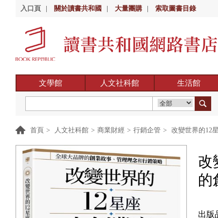
入口頁
|
關於讀書共和國
|
大量團購
|
索取圖書目錄
文學館
人文社科館
生活館
首頁
>
人文社科館
>
商業財經
>
行銷企管
>
改變世界的12
改
的
出版