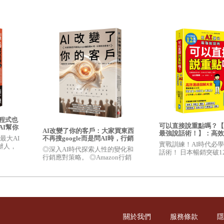
業家的星座，再找出十二個星座的代表品牌，分別從管理、行銷、策略及生產
成功模式，而是要把這些作為我們自己的知識庫及養份，再打破固有的框架，
梳理及商管寫作的啟蒙恩師。經過這幾年不斷的寫作經驗，以及商管知識的沉
程式也
可以直接說重點嗎？【
AI幫你
AI改變了你的客戶：大家買東西
2021
年春
最強說話術！】：高效
普通人
不再搜google而是問AI時，行銷
最大AI
大全，獨創「詞彙量×
【入門
實戰訓練！AI時代必
該怎麼做？
創辦人，
達力」黃金三公式，讓
◎深入AI時代探索人性的變化和
話術！ 日本暢銷突破1
巧、神
順、人緣好、評價高
行銷應對策略。 ◎Amazon行銷
腦袋空白到精準表達 3
專家讀者★★★★★好評推薦
範本，每個人都能成為
高手
關於我們
服務條款
隱