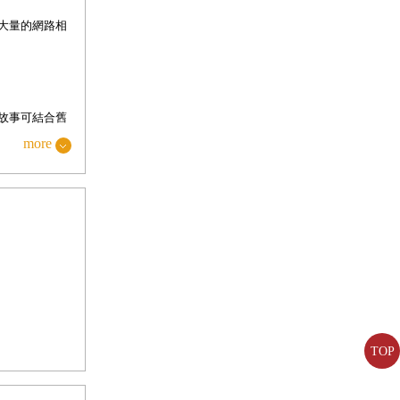
大量的網路相
故事可結合舊
more
銷」。
象，像極了十
TOP
祕的天蠍座所