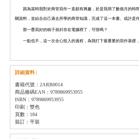
因為當時我對於商管寫作一直頗有興趣，於是我用了數個月的時間
關資料，並結合自己過去所學的商管知識，完成了這一本書。或許是
那一疊寫好的稿子就封存在電腦裡了，可惜嗎？
一點也不，這一次全心投入的過程，為我打下最重要的寫作基礎，
理論，新觀點可找到舊故事佐證，讓我擁有源源不絕的題材，這就是
而第二個收獲，則是在大量閱讀及重組知識的過程中，我得到了一
詳細資料 |
一樣是管理，
Berkshire Hathaway
的華倫・巴菲特採用將權力下放
一樣是行銷，
Ford
汽車的亨利・福特採用增加供給並壓低售價的
書籍代號：2ARB0014
商品條碼EAN：9789869953955
一樣是策略，
McDonald’s
的雷・克洛克採用「特許加盟」展店成
ISBN：9789869953955
換言之，每一個品牌、每一個創業家都擁有不同的成功之道及「個
印刷：雙色
頁數：184
二星座的意涵，每一個星座都有自己的「個性」及「長處」。
裝訂：平裝
為人們探索全世界的
Google
，是勇於探險的牡羊座所創。連結買
創。擁有快樂童話的
Disney
，是由樂觀的射手座所創。有著破壞創新