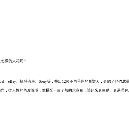
生怎樣的火花呢？
al、eBay、福特汽車、Sony等，挑出12位不同星座的創辦人，介紹了他們成
面向，從人性的角度說明，並搭配一目了然的示意圖，讀起來更生動、更易理解