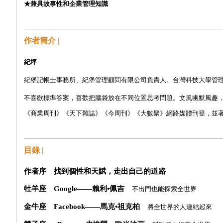
★
兼具故事性和企業管理知識
作者簡介 |
紀坪
紀堡記帳士事務所、紀堡管理顧問有限公司負責人。台灣科技大學管
不喜歡標準答案，喜歡把腦袋放在不同位置思考問題。文風幽默風趣
《商業周刊》《天下雜誌》《今周刊》《大數聚》網路媒體刊登
，並著
目錄 |
作者序 找到個性和天賦，走出自己的道路
牡羊座
Google——
賴利•佩吉
不出門也能探索全世界
金牛座
Facebook——
馬克•祖克柏
將全世界的人連結起來