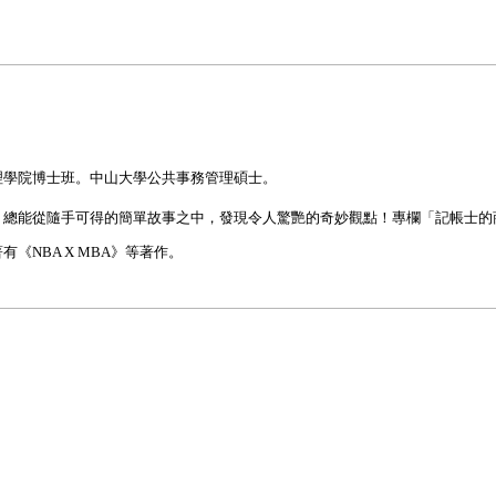
理學院博士班。中山大學公共事務管理碩士。
，總能從隨手可得的簡單故事之中，發現令人驚艷的奇妙觀點！專欄「記帳士的
有《NBA X MBA》等著作。