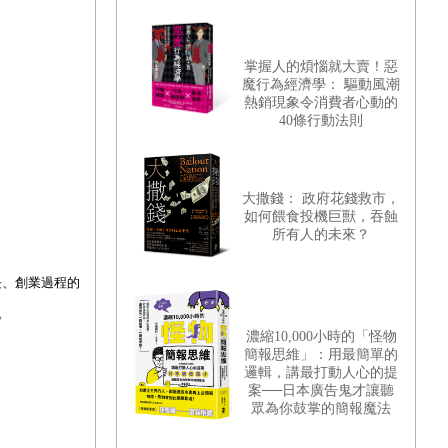
掌握人的煩惱就大賣！惡
魔行為經濟學： 驅動風潮
熱銷現象令消費者心動的
40條行動法則
大撒錢： 政府花錢救市，
如何餵食投機巨獸，吞蝕
所有人的未來？
長、創業過程的
。
濃縮10,000小時的「怪物
簡報思維」：用最簡單的
邏輯，講最打動人心的提
案──日本廣告鬼才讓聽
眾為你鼓掌的簡報魔法