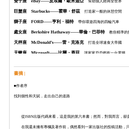
雙子座
eBay
——
皮埃爾・歐米迪亞
幫助個人經商全世界
巨蟹座
Starbucks
——
霍華・舒茲
打造家一般的休憩空間
獅子座
FORD
——
亨利・福特
帶你環遊四海的四輪汽車
處女座
Berkshire Hathaway——
華倫
・
巴菲特
教你精準的
天秤座
McDonald’s
——
雷・克洛克
打造全球速食大帝國
天蠍座
Microsoft
——
比爾
・
蓋茲
讓家家戶戶都有一台電腦
射手座
Disney
——
華特
・
迪士尼
深入人心的純真童話世界
書摘 |
摩羯座
Amazon
——
傑夫
・
貝佐斯
讓書籍學識薰陶人心
水瓶座 Sony——
盛田昭夫
伴隨你左右的音樂饗宴
■作者序
雙魚座
Apple
——
史蒂夫・賈伯斯
你口袋中的智慧生活
找到個性和天賦，走出自己的道路
從
ISBN
出版代碼來看，這是我的第六本書；然而，對我而言，卻
在我還未擁有專欄及著作前，偶然看到一家出版社的投稿活動，只