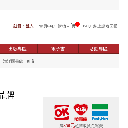
0
註冊
/
登入
會員中心
購物車
FAQ
線上讀者回函
出版專區
電子書
活動專區
海洋圖書館
紅花
品牌
350元
滿
超商取貨免運費