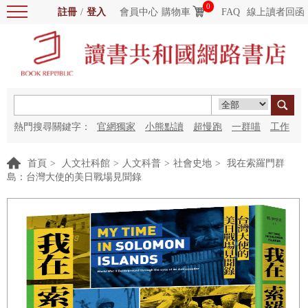
0
註冊
/
登入
會員中心
購物車
FAQ
線上讀者回函
熱門搜尋關鍵字：
官網獨家
小熊點讀
超慢跑
一群喵
工作
細胞
海洋圖書館
紅花
首頁
>
人文社科館
>
人文科普
>
社會史地
>
我在索羅門群
島：台灣大使的美日戰場見聞錄