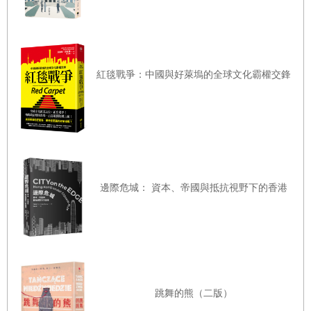
炸身亡。
駐在索國期間公餘之暇我經常去探訪一些當年的戰場。有一
次去看日軍第一次攻打韓德森機場的一木支隊遺跡，發現支
隊長一木清直居然就是一九三七年七月七日發動蘆溝橋事
紅毯戰爭：中國與好萊塢的全球文化霸權交鋒
變，砲轟宛平縣城而引發八年抗戰的日軍指揮官，於是對進
一步研究瓜島戰役的興趣頓時大增。
二○一七年八月七日是美國海軍陸戰隊登陸瓜島七十五週年
紀念，美軍在瓜達康納爾戰役紀念碑所在位置，荷尼阿拉市
郊的天際地區舉辦盛大的紀念儀式，作者代表中華民國政府
邊際危城： 資本、帝國與抵抗視野下的香港
向盟軍陣亡官兵獻花致敬。
本書並非完整的戰史，而是選取瓜達康納爾戰役及索羅門群
島戰役期間一些比較重要及一些鮮為國人所知的故事編撰而
成，但是盡量蒐集各項資料尊重史實，並未添油加醋。編輯
是按事件發生次序整理而成，大部分章節是以交戰雙方人物
跳舞的熊（二版）
為主軸，以增加本書的趣味性及可讀性。