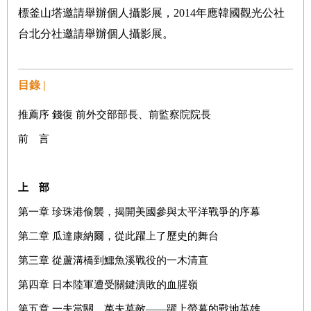
標釜山塔邀請舉辦個人攝影展，
2014
年應韓國觀光公社
台北分社邀請舉辦個人攝影展。
目錄 |
推薦序 錢復 前外交部部長、前監察院院長
前 言
上 部
第一章 珍珠港偷襲，揭開美國參與太平洋戰爭的序幕
第二章 瓜達康納爾，從此躍上了歷史的舞台
第三章 從蘆溝橋到鱷魚溪戰役的一木清直
第四章 日本陸軍遭受關鍵潰敗的血腥嶺
第五章 一夫當關，萬夫莫敵——躍上螢幕的戰地英雄