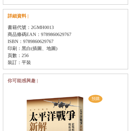
島，並奪取日軍在瓜島所建的一座機場。在美軍登陸後的六
第十六章 拉包爾，日本在西南太平洋的最後堡壘
個月期間內，日軍總共四度企圖奪回這座具有高度戰略價值
詳細資料 |
第十七章 美軍的守護神，日軍口中的「灰色幽靈」——企業
的機場，出兵規模一次比一次高，從第一次的九百人升級到
書籍代號：2GMH0013
號的故事
六千人，第三次高達二萬人，但是三次均告慘敗。第四次則
商品條碼EAN：9789860629767
是部隊還沒集結就遭美軍攻擊而夭折，最後終於放棄瓜島、
ISBN：9789860629767
印刷：黑白(插圖、地圖)
主動撤離，成為日本自偷襲珍珠港之後的首場陸上敗戰。
結 語
頁數：256
瓜達康納爾戰役成為太平洋戰爭陸戰的轉捩點，日軍與盟軍
裝訂：平裝
皆投入大量的軍力與資源，極度擴張的日本帝國至此盛極而
衰。瓜島戰役（一九四二年八月至一九四三年二月）六個月
你可能感興趣 |
期間戰況極為慘烈，日軍戰死高達三萬餘人，美軍陣亡也高
達七千餘人，雙方飛機及軍艦等裝備的損失更不計其數。有
關這場戰役的新聞、著作及電影可謂汗牛充棟。
瓜島戰役之後索羅門群島戰役接著展開，盟軍與日軍在新喬
治亞諸島激烈交戰。一九四三年起盟軍登陸布干維爾島及新
不列顛島，對日軍重要基地拉包爾形成包圍，直至一九四五