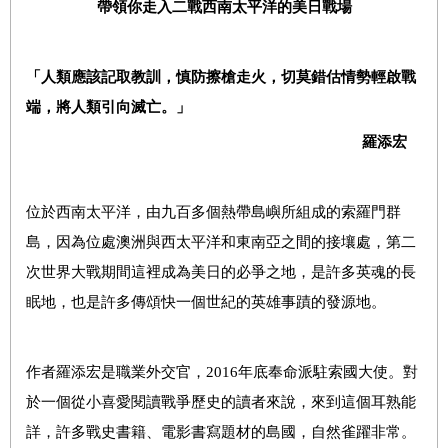
帶領你走入二戰西南太平洋的美日戰場
「人類應該記取教訓，慎防擦槍走火，切莫錯估情勢輕啟戰
端，將人類引向滅亡。」
羅添宏
位於西南太平洋，由九百多個熱帶島嶼所組成的索羅門群
島，因為位處澳洲與西太平洋和東南亞之間的接壤處，第二
次世界大戰期間這裡成為美日的必爭之地，是許多英魂的長
眠地，也是許多傳頌快一個世紀的英雄事蹟的發源地。
作者羅添宏是職業外交官，2016年底奉命派駐索國大使。對
於一個從小喜愛閱讀戰爭歷史的讀者來說，來到這個耳熟能
詳，許多戰史書籍、電影書寫題材的島國，自然雀躍非常。