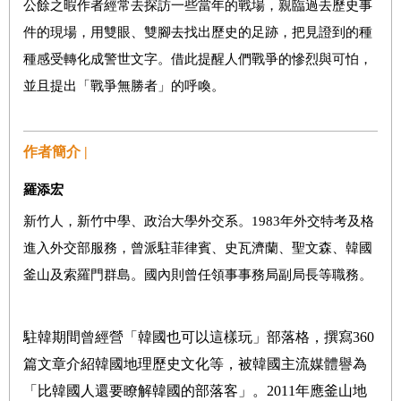
公餘之暇作者經常去探訪一些當年的戰場，親臨過去歷史事
件的現場，用雙眼、雙腳去找出歷史的足跡，把見證到的種
種感受轉化成警世文字。借此提醒人們戰爭的慘烈與可怕，
並且提出「戰爭無勝者」的呼喚。
作者簡介 |
羅添宏
新竹人，新竹中學、政治大學外交系。1983年外交特考及格
進入外交部服務，曾派駐菲律賓、史瓦濟蘭、聖文森、韓國
釜山及索羅門群島。國內則曾任領事事務局副局長等職務。
駐韓期間曾經營「韓國也可以這樣玩」部落格，撰寫
360
篇文章介紹韓國地理歷史文化等，被韓國主流媒體譽為
「比韓國人還要瞭解韓國的部落客」。
2011
年應釜山地