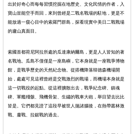
出於好奇心而每每習慣挖掘在地歷史、文化民情的作者，入
寶山豈能空手而回，來到曾經是二戰名戰場的駐地，更是不
能放過一窺心目中的索羅門群島，探看現實中美日二戰戰場
的廬山真面目。
索國首都荷尼阿拉所處的瓜達康納爾島，更是人人皆知的著
名戰地。瓜島不僅僅是一座島嶼，它本身就是一座戰爭博物
館，是戰爭歷史的天然紀念物。從搭機降落韓德森機場開
始，處處可見這裡曾經是交戰激烈的戰場，而機場本身就是
這一切戰役的起點。從這裡擴散出去，戰爭紀念碑、鎮魂
碑、軍艦殘骸、飛機骨架、生鏽的戰車大砲，舉目望去比比
皆是。它們都見證了這段早被世人拋諸腦後，在熱帶叢林激
戰、鏖戰、拉鋸戰的過去。