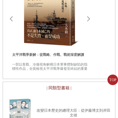
年八月大戰結束。期間日本聯合艦隊司令長官山本五十六在
索羅門群島的布干維爾島遭美軍飛機攔截擊殺，美國未來的
總統約翰甘迺迪指揮PT-109魚雷艇在新喬治亞遭日本驅逐艦
遠野物語：
撞沉然後成為英雄的事蹟，均是大家耳熟能詳的故事。
——日本民
「鄉土」的
作者從小就喜歡閱讀觀看此類有關第二次世界大戰的書籍與
電影，所以對索羅門群島及瓜達康納爾島並不陌生。二○一
時
太平洋戰爭新解：從戰略、作戰、戰術深度解讀
六年底政府任命我為駐索羅門群島大使，我欣然赴任。二○
是
一七年一月我到索國首都荷尼阿拉履新，島上到處是二戰遺
一部以客觀、冷徹視角解構日本軍事體制缺陷的指
巔
標性作品，全面檢視太平洋戰爭爆發至終結的重量
跡，鏽跡斑斑的美日兩軍飛機、大砲四處可見。七十幾年過
級著作
去，日本與美國政府還經常派人在島上尋找當年陣亡士兵的
TOP
| 同類型書籍 |
遺骸（二○一八年曾有兩名美國軍人在當地警察陪同下，到
大使官邸詢問戰爭期間失蹤的美軍士兵遺骸），而島上也經
常發現二戰時期的各種類型未爆彈。二○二○年九月兩名外國
改變日本歷史的總理大臣：從伊藤博文到岸田
人（英國籍、澳洲籍各一）在荷尼阿拉處理未爆彈時不慎爆
文雄