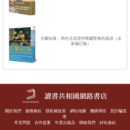
我要藉此表達對內人洪心怡老師的感激之意，她為了陪同我
遠赴索羅門群島工作而暫時辭去教職，兩年半期間對我悉心
照顧毫無怨言。
我也要感謝燎原出版的查理區肇威先生，沒有他的賞識本書
古蘭似海：用生活見證伊斯蘭聖典的真諦（全
新修訂版）
不可能問世。同時我也要感謝虞思祖、宋永福、李嘉維及羅
添斌等先生提供的協助，使本書能夠順利完成。
今年是公元二○二一年，二次世界大戰終戰已逾四分之三個
世紀，世界各國曾經參與二戰的老兵幾乎均已凋零。人類因
為這場戰爭直接或間接死亡的人數高達數千萬人，可謂人類
有史以來最大的浩劫。四分之三世紀過去之後，今天西太平
洋的情勢與氛圍與當年太平洋戰爭爆發前頗為類似，說不定
下一次大規模的戰爭可能會終結人類的文明呢。特撰此書提
關於我們
服務條款
隱私權政策
網站地圖
團購專區
防詐騙宣
醒世人記取教訓，勿再輕啟戰端、重蹈戰爭覆轍。
導
常見問題
合作提案
年度出版品
聯絡我們
好站連結