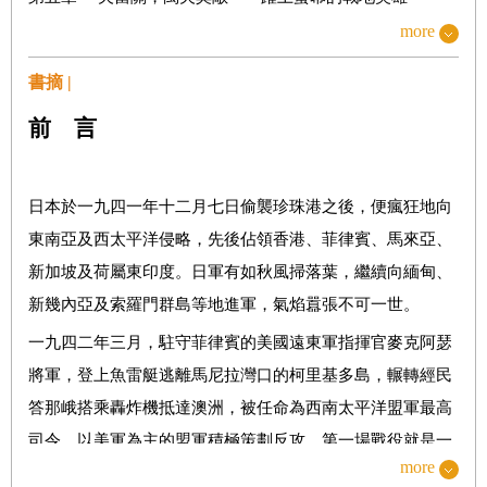
more
第六章 美日水兵共同的長眠地——鐵底灣的故事
第七章 蘇利文兄弟同艦「生死與共」的悲劇
書摘 |
第八章 日軍撤出瓜島，太平洋戰爭的分水嶺
前 言
下 部
日本於一九四一年十二月七日偷襲珍珠港之後，便瘋狂地向
第九章 勝者的紀念碑，敗者的慰靈塔——美日在瓜島的戰爭
東南亞及西太平洋侵略，先後佔領香港、菲律賓、馬來亞、
悼念
新加坡及荷屬東印度。日軍有如秋風掃落葉，繼續向緬甸、
第十章 山本五十六大將魂斷索羅門群島
新幾內亞及索羅門群島等地進軍，氣焰囂張不可一世。
第十一章 PT-109的英雄，甘迺迪成為明日巨星的一撞
一九四二年三月，駐守菲律賓的美國遠東軍指揮官麥克阿瑟
第十二章 空戰王牌的聚集地，波因頓領導下的黑羊中隊
將軍，登上魚雷艇逃離馬尼拉灣口的柯里基多島，輾轉經民
答那峨搭乘轟炸機抵達澳洲，被任命為西南太平洋盟軍最高
第十三章 不起眼的關鍵人物，盟軍的海岸觀察員與斥候
司令。以美軍為主的盟軍積極策劃反攻，第一場戰役就是一
第十四章 在戰地輕鬆賺到第一桶金的美國總統
more
九四二年八月七日登陸索羅門群島首府圖拉吉及瓜達康納爾
第十五章 登上最後一架特攻飛機的將軍