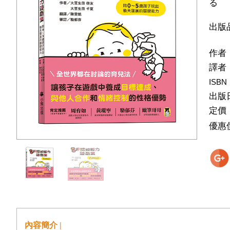
る
出版
作者
譯者
ISBN
出版
定價
優惠
內容簡介 |