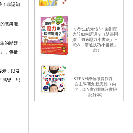
養了非認知
展的關鍵能
小學生的煩惱3：面對壓
力該如何調適？（隨書附
贈「調適壓力小書籤」三
人生的影響；
款&「溝通技巧小書籤」
一款）
」
，包括：
提示，以及
STEAM跨領域實作課：
「感覺」思
自主學習創新思維（內
含：DIY實作圖紙+實驗
記錄本)