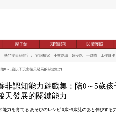
親子館
閱讀部落
閱讀護照
熱門搜尋關鍵字：
官網獨家
小熊點讀
超慢跑
一群喵
工作細胞
陪0～5歲孩子玩出後天發展的關鍵能力
養非認知能力遊戲集：陪0～5歲孩
後天發展的關鍵能力
知能力を育てる あそびのレシピ 0歳~5歳児のあと伸びする