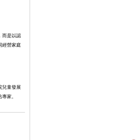
，而是以認
同經營家庭
院兒童發展
站專家。