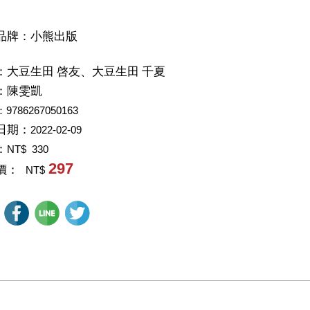
品牌：小熊出版
：
大豆生田 啓友、大豆生田 千夏
：
陳雯凱
：9786267050163
日期：
2022-02-09
：
NT$ 330
297
價：
NT$