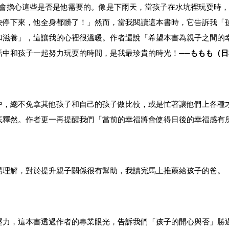
會擔心這些是否是他需要的。像是下雨天，當孩子在水坑裡玩耍時，
快停下來，他全身都髒了！」然而，當我閱讀這本書時，它告訴我「
和滋養」，這讓我的心裡很溫暖。作者還說「希望本書為親子之間的
活中和孩子一起努力玩耍的時間，是我最珍貴的時光！──
ももも（日本
中，總不免拿其他孩子和自己的孩子做比較，或是忙著讓他們上各種
底釋然。作者更一再提醒我們「當前的幸福將會使得日後的幸福感有
易理解，對於提升親子關係很有幫助，我讀完馬上推薦給孩子的爸。
壓力，這本書透過作者的專業眼光，告訴我們「孩子的開心與否」勝