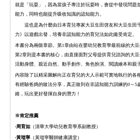
就是「玩耍」，因為當孩子專注於玩耍時，會從中發現問題
能力，同時也能提升吸收知識的認知能力。
這也是為什麼由日本育兒專家大豆生田啓友和大豆生田千
力
》以遊戲出發，培養非認知能力的育兒法如此備受肯定。
本書分為兩個章節。第1章由站在嬰幼兒教育學最前線的大
第2章則是本書的核心，由直接面對父母提供育兒諮詢的大
活動身體、親近自然、動手創作、角色扮演、閱讀繪本和親
內容除了以精采圖解向正在育兒的大人示範可實地執行的各
有經驗爸媽的做法分享，真正做到在非認知能力訓練的0～5
維，玩出更好發揮自身的潛力！
※肯定推薦
‧周育如
（清華大學幼兒教育學系副教授）
‧黃瑽寧
（黃瑽寧醫師健康講堂）