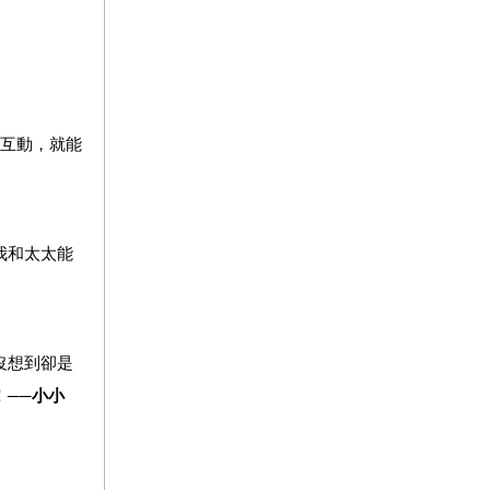
互動，就能
我和太太能
沒想到卻是
──
小小