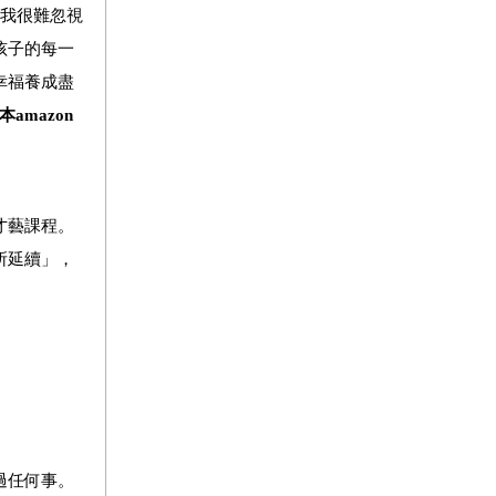
我很難忽視
孩子的每一
幸福養成盡
amazon
才藝課程。
所延續」，
過任何事。