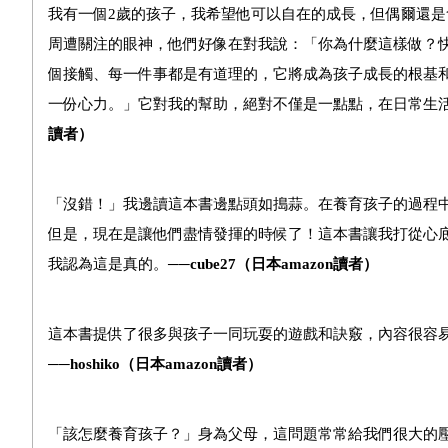
我有一個
2
歲的孩子，我希望他可以自在的成長，但偶爾還是
周遭關注的眼神，他們好像在對我說：「你為什麼這樣做？
個接觸、每一件事都是有道理的，它將成為孩子成長的根基
一份心力。」它對我的幫助，絕對不僅是一點點，在日常生
讀者）
「沒錯！」我邊讀這本書邊點頭如搗蒜。在養育孩子的過程
但是，現在是讓他們盡情發揮的時候了！這本書讓我打從心
我認為這是真的。──
cube27
（日本amazon讀者）
這本書提供了很多與孩子一同玩耍的遊戲和訣竅，內容很容
──
hoshiko
（日本amazon讀者）
「該怎麼養育孩子？」身為父母，這問題常常給我們很大的