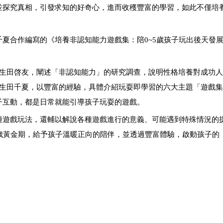
並探究真相，引發求知的好奇心，進而收穫豐富的學習，如此不僅培
夏合作編寫的《
培養非認知能力遊戲集：陪
0~5
歲孩子玩出後天發
豆生田啓友，闡述「非認知能力」的研究調查，說明性格培養對成功
豆生田千夏，以豐富的經驗，具體介紹玩耍即學習的六
大主題
「遊戲集
子互動，都是日常就能引導孩子玩耍的遊戲。
種遊戲玩法，還輔以解說各種遊戲進行的意義、可能遇到特殊情況的
歲黃金期，給予孩子溫暖正向的陪伴，並透過豐富體驗，啟動孩子的