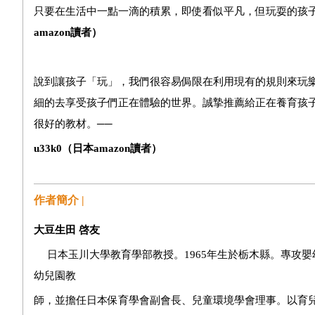
只要在生活中一點一滴的積累，即使看似平凡，但玩耍的孩
amazon讀者）
說到讓孩子「玩」，我們很容易侷限在利用現有的規則來玩
細的去享受孩子們正在體驗的世界。誠摯推薦給正在養育孩
很好的教材。──
u33k0
（日本amazon讀者）
作者簡介 |
大豆生田
啓友
日本玉川大學教育學部教授。
1965
年生於栃木縣。專攻嬰
幼兒園教
師，並擔任日本保育學會副會長、兒童環境學會理事。以育