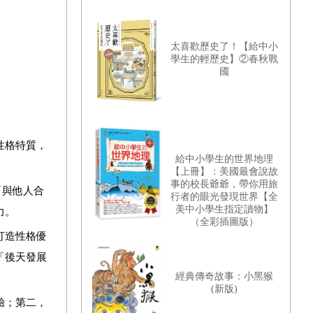
太喜歡歷史了！【給中小
學生的輕歷史】②春秋戰
國
性格特質，
給中小學生的世界地理
【上冊】：美國最會說故
事的校長爺爺，帶你用旅
「與他人合
行者的眼光發現世界【全
美中小學生指定讀物】
力。
（全彩插圖版）
打造性格優
「後天發展
經典傳奇故事：小黑猴
(新版)
驗；第二，