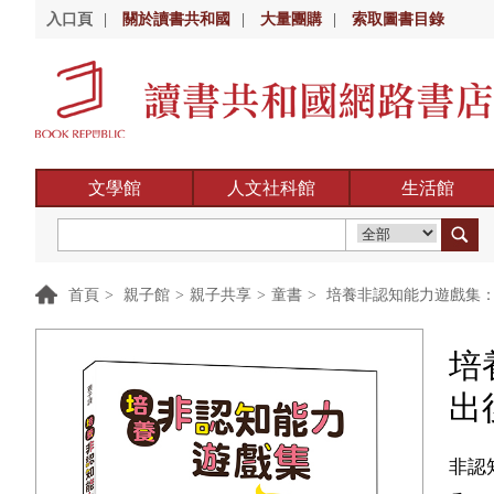
入口頁
|
關於讀書共和國
|
大量團購
|
索取圖書目錄
文學館
人文社科館
生活館
首頁
>
親子館
>
親子共享
>
童書
>
培養非認知能力遊戲集：
培
出
非認