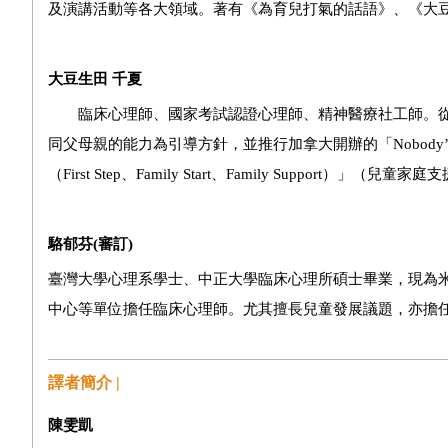
及演講活動等各大領域。著有《為育兒打氣的話語》、《大
大豆生田
千夏
臨床心理師、國家考試認證心理師、精神醫療社工師。從
同父母親的能力為引導方針，並推行加拿大開辦的「
Nobody’s
（
First Step
、
Family Start
、
Family Support
）」（兒童家庭支
駱郁芬(
審訂)
臺灣大學心理系學士、中正大學臨床心理所碩士畢業，現為
中心等單位擔任臨床心理師。尤其擅長兒童發展議題，亦擔
譯者簡介 |
陳雯凱