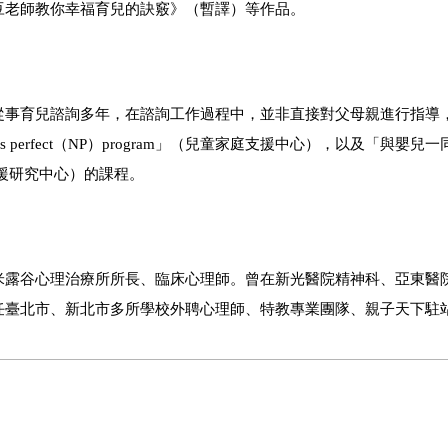
豆老師教你幸福育兒的訣竅》（暫譯）等作品。
事育兒諮詢多年，在諮詢工作過程中，並非直接對父母親進行指導
 perfect
（
NP
）
program
」（兒童家庭支援中心），以及「與嬰兒一
援研究中心）的課程。
米露谷心理治療所所長、臨床心理師。曾在新光醫院精神科、亞東醫
任臺北市、新北市多所學校外聘心理師、特教專業團隊、親子天下駐