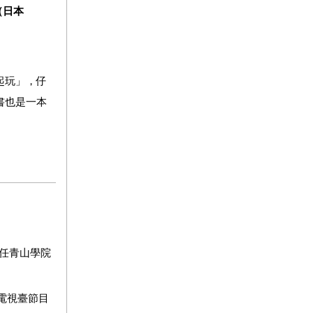
（日本
起玩」，仔
書也是一本
任青山學院
電視臺節目