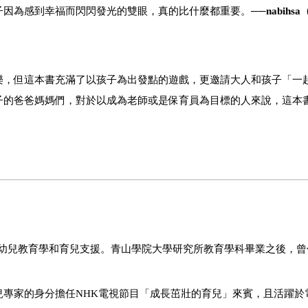
子因為感到幸福而閃閃發光的雙眼，真的比什麼都重要。──
nabihsa
樂，但這本書充滿了以孩子為出發點的遊戲，更邀請大人和孩子「一
子的爸爸媽媽們，對於以成為老師或是保育員為目標的人來說，這本
幼兒教育學和育兒支援。青山學院大學研究所教育學科畢業之後，曾
兒專家的身分擔任
NHK
電視節目「成長茁壯的育兒」來賓，且活躍於