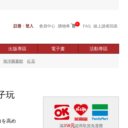
0
註冊
/
登入
會員中心
購物車
FAQ
線上讀者回函
出版專區
電子書
活動專區
海洋圖書館
紅花
子玩
力を高め
350元
滿
超商取貨免運費