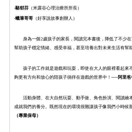
‧駱郁芬
（米露谷心理治療所所長）
‧蠟筆哥哥
（好享說故事創辦人）
身為一個
2
歲孩子的家長，閱讀完本書後，降低了不少在
幫助孩子穩定情緒、感受幸福，甚至培養出對未來生活有幫
孩子的工作就是遊戲和玩耍，即使在大人的眼裡看起來不
夠更有方向和放心的陪孩子徜徉在遊戲的世界中！──
阿里爸
活動身體、在大自然玩耍、動手做、角色扮演、閱讀繪本
成就我們的養分。既然現在的環境很難讓孩子像我們小時候
（專業保母）