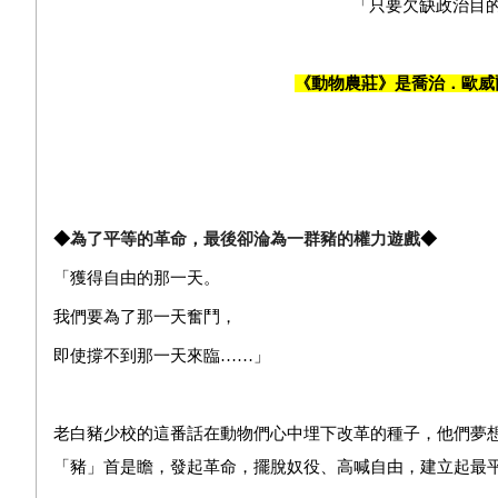
「只要欠缺政治目
《動物農莊》是喬治．歐威
◆
為了平等的革命，最後卻淪為一群豬的權力遊戲
◆
「獲得自由的那一天。
我們要為了那一天奮鬥，
即使撐不到那一天來臨……」
老白豬少校的這番話在動物們心中埋下改革的種子，他們夢
「豬」首是瞻，發起革命，擺脫奴役、高喊自由，建立起最