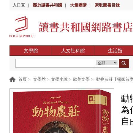
入口頁
|
關於讀書共和國
|
大量團購
|
索取圖書目錄
文學館
人文社科館
生活館
首頁
>
文學館
>
文學小說
>
歐美文學
>
動物農莊【獨家首度
動
為
自