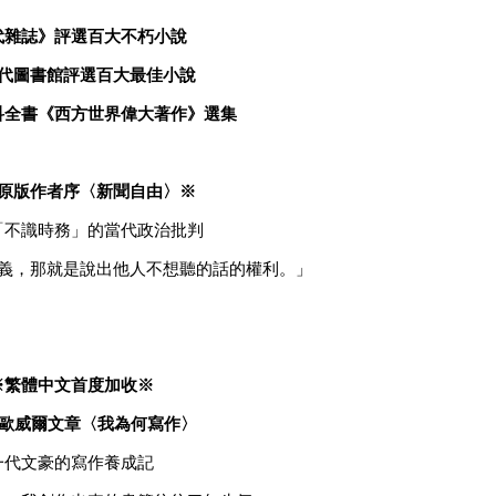
代雜誌》評選百大不朽小說
代圖書館評選百大最佳小說
科全書《西方世界偉大著作》選集
原版作者序〈新聞自由〉※
「不識時務」的當代政治批判
義，那就是說出他人不想聽的話的權利。」
※繁體中文首度加收※
歐威爾文章〈我為何寫作〉
一代文豪的寫作養成記