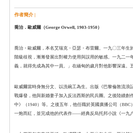
作者簡介 |
喬治．歐威爾（
George Orwell, 1903-1950
）
喬治・歐威爾，本名艾瑞克・亞瑟・布雷爾。一九〇三年生
階級歧視，漸漸發展出對權力使用與誤用的敏感。一九二一
義，就得先成為其中一員。」在緬甸的歲月對他影響深遠。
歐威爾當時身無分文、以洗碗工為生。出版《巴黎倫敦流浪
戰爆發，他與新婚妻子加入反法西斯的民兵團。之後陸續創
中》（
1940
）等。之後五年，他任職於英國廣播公司（
BBC
一炮而紅，並完成他的代表作
―
―
經典反烏托邦小說《一九