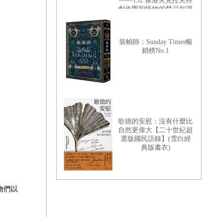
——152 條洛夫克拉夫特
創作圈和怪物的禁忌知識
【首刷限量典藏，經典洛
夫克拉夫特怪物海報】
裝幀師：Sunday Times暢
銷榜No.1
歌德的安慰：沒有什麼比
自然更偉大【二十世紀超
選版國民語錄】(雪白經
典版書衣)
物們以