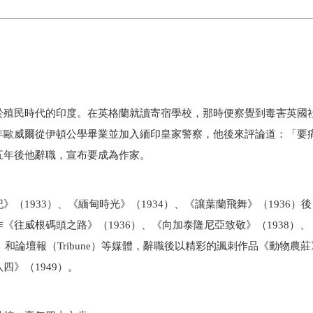
於殖民時代的印度。在英格蘭就讀寄宿學校，那時便察覺到毒害英國
年歐威爾從伊頓公學畢業並加入緬印皇家警察，他後來評論道：「要
五年後他辭職，宣布要成為作家。
記》（
1933
）、《緬甸時光》（
1934
）、《讓葉蘭飛舞》（
1936
）後
作《往威根碼頭之路》（
1936
）、《向加泰隆尼亞致敬》（
1938
）、
）和論壇報（
Tribune
）等媒體，辭職後以精彩的諷刺作品《動物農莊
八四》（
1949
）。