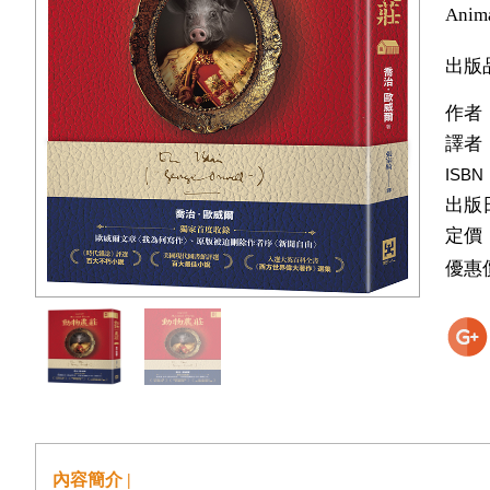
Anim
出版
作者
譯者
ISBN
出版
定價
優惠
內容簡介 |