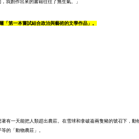
的，我創作出來的書籍往往了無生氣。」
爾「第一本嘗試結合政治與藝術的文學作品」。
想著有一天能把人類趕出農莊。在雪球和拿破崙兩隻豬的號召下，動
平等的「動物農莊」。