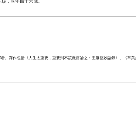
結核，享年四十六歲。
譯者
。
譯作包括
《
人生太重要
，
重要到不該嚴肅論之
：
王爾德妙語錄
》、《
草葉