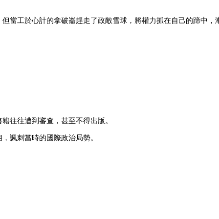
。但當工於心計的拿破崙趕走了政敵雪球，將權力抓在自己的蹄中，
書籍往往遭到審查，甚至不得出版。
相，諷刺當時的國際政治局勢。