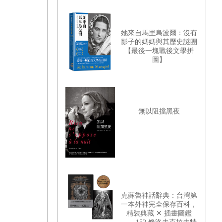
她來自馬里烏波爾：沒有
影子的媽媽與其歷史謎團
【最後一塊戰後文學拼
圖】
無以阻擋黑夜
克蘇魯神話辭典：台灣第
一本外神完全保存百科，
精裝典藏 ✕ 插畫圖鑑