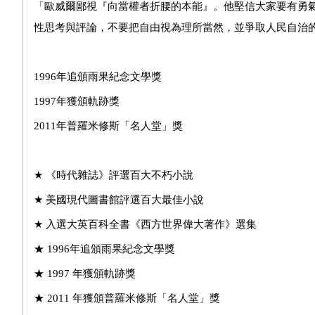
「歐威爾鄙視『向當權者折腰的本能』。他堅信大家要有勇
性思考與評論，不要把自由視為理所當然，並爭取人民自治
1996
年追頒雨果紀念文學獎
1997
年獲頒軌跡獎
2011
年普羅米修斯「名人堂」獎
★
《時代雜誌》評選百大不朽小說
★
美國現代圖書館評選百大最佳小說
★
入選大英百科全書《西方世界偉大著作》選集
★
1996
年追頒雨果紀念文學獎
★
1997
年獲頒軌跡獎
★
2011
年獲頒普羅米修斯「名人堂」獎