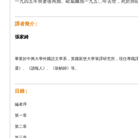
一九四五年喪妻後再婚。歐威爾感一九五〇年去世，死於肺
譯者簡介 |
張家綺
畢業於中興大學外國語文學系
，
英國新堡大學筆譯研究所
，
現任專職
選
》、《
讀報人
》、《裝幀師》
等
。
目錄 |
編者序
第一章
第二章
第三章