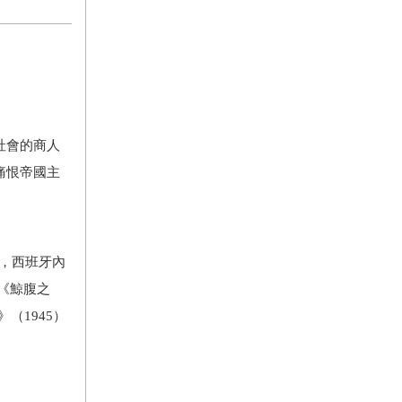
社會的商人
痛恨帝國主
，西班牙內
《鯨腹之
》（
1945
）