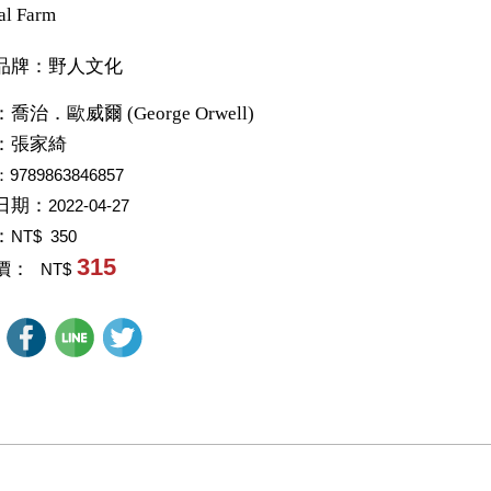
al Farm
品牌：野人文化
：
喬治．歐威爾 (George Orwell)
：
張家綺
：9789863846857
日期：
2022-04-27
：
NT$ 350
315
價：
NT$