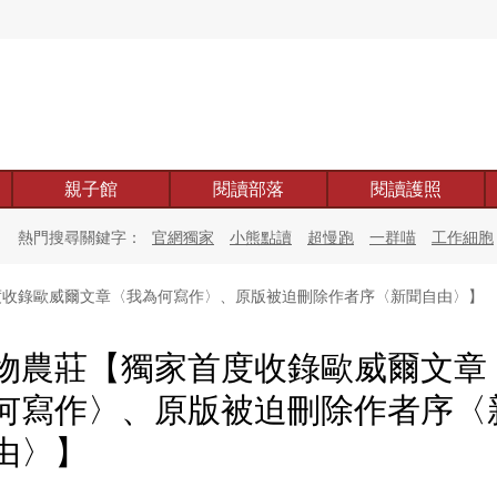
親子館
閱讀部落
閱讀護照
熱門搜尋關鍵字：
官網獨家
小熊點讀
超慢跑
一群喵
工作細胞
收錄歐威爾文章〈我為何寫作〉、原版被迫刪除作者序〈新聞自由〉】
物農莊【獨家首度收錄歐威爾文章
何寫作〉、原版被迫刪除作者序〈
由〉】