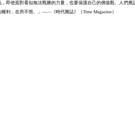
氣，即使面對看似無法戰勝的力量，也要保護自己的價值觀。人們應
的權利，在所不惜。」
―
―
《時代雜誌》（
Time Magazine
）