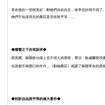
革命後的一切很美好，動物們自給自足，效率也好得不得了
物們不知道現在的農莊是否依然平等……
◆
噤聲之下亦有訴求
◆
因英國、蘇聯政治場上見不得人的黑暗，喬治．歐威爾發現
在誰都不敢開口的年代，《動物農莊》揭露了蘇聯革命的真
◆
剖析自由與平等的偉大著作
◆