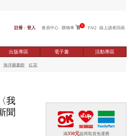
0
註冊
/
登入
會員中心
購物車
FAQ
線上讀者回函
出版專區
電子書
活動專區
海洋圖書館
紅花
〈我
新聞
350元
滿
超商取貨免運費