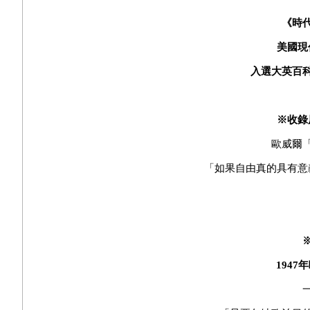
《時
美國現
入選大英百
※收錄
歐威爾
「如果自由真的具有意
1947
年