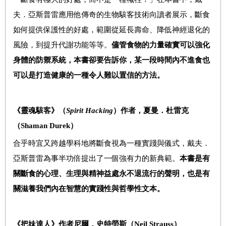
夫
．
亞斯普雷應用他傳奇的生物駭客技術向讀者展示，斷食
如何提供保護性的好處，範圍從延長壽命、降低神經退化的
風險，到提升代謝功能等等。
儘管食物的力量確實可以強化
身體的防禦系統，本書卻要告訴你，某一段時間內不進食也
可以是打造健康的一種令人難以置信的方法。
《靈魂駭客》（
Spirit Hacking
）作者，夏曼
．杜雷克
（
Shaman Durek
）
合乎時宜又跨越學科地將斷食視為一種實踐與儀式，戴夫
．
亞斯普雷為事半功倍提出了一個強有力的新典範。
本書是有
關斷食的心理、生理與精神益處永不退流行的聲明，也是有
關滋養我們內在智慧的實踐性與哲學性文本。
《把妹達人》作者尼爾．史特勞斯（
Neil Strauss
）