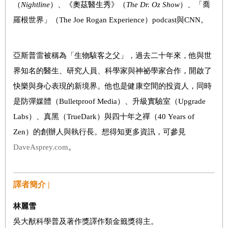
（
Nightline
）
、《奧茲醫生秀》
（
The Dr. Oz Show
）
、「喬
羅根世界」
（
The Joe Rogan Experience
）
podcast
與
CNN
。
亞斯普雷被稱為「生物駭客之父」，過去二十年來，他與世
界知名的醫生、研究人員、科學家與神祕學家合作，開啟了
快樂與身心表現的新境界。他也是健康空間的投資人，同時
是防彈媒體（
Bulletproof Media
）、升級實驗室（
Upgrade
Labs
）、真黑（
TrueDark
）與四十年之禪（
40 Years of
Zen
）的創辦人與執行長。想得知更多資訊，可參見
DaveAsprey.com
。
譯者簡介 |
林麗雪
吳大猷科學普及著作獎譯作類金籤獎得主。