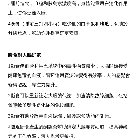
3
睡前進食，血糖和胰島素濃度高，身體能量用在消化作用
上，使你更難入睡。
4
晚餐（睡前三到四小時）吃少量的白米飯和地瓜，有助於
舒緩焦慮，幫助你睡得更沉更安穩。
斷食對大腦好處
1
斷食使血管和淋巴系統中的毒性物質減少，大腦開始接受
健康無毒的血液，讓它運用資源時變得有效率，人的感覺會
變得敏銳，專注力提升。
2
斷食可以重新設定大腦的代謝，加速清除故障細胞，包括
會導致多發性硬化症的免疫細胞。
3
斷食有助於改善血液循環，維護認知功能的健康。
4
透過斷食產生的酮體會幫助鎮定大腦膠質細胞，提高神經
元的工作效率，讓人思考更敏捷。