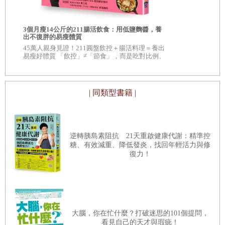
努力追求自我成長，並且讓自己從一段崩壞的、自我毁滅的
自
造臉者：重
關係中抽身。現在的我，有一個愛我的妻子和一個新生兒。
現代整形外
3個月瘦14公斤的211腸活飲食：用低鹽麴醬，養
編
然而，即便如此，內在的我仍然訴說著截然不同的故事。我
◆《紐約時報
出不復胖的易瘦體質
遜
書 ◆ 20
45萬人親身見證！211圓盤飲控＋腸活料理＝養出
仍然不得平靜。有生以來，我一直在和孤獨角力，好不容易
評》、《出
易瘦好體質 「飲控」≠「節食」，而是吃對比例、
第一次有了些許進展，我的生活看似田園詩般愜意。但事實
吃對食物。 改善腸道健康、增加免疫力，不僅瘦
得漂亮，身體也更健康！
上，空虛的感覺仍然揮之不去。
| 同類型書籍 |
那時候，我的生活看似在我的掌控之中，但那樣還不夠。我
想尋找一條途徑，讓我練就
防彈能力
，一種無法撼動的內在
逆轉胰島素阻抗 21天重啟健康代謝：精準控
力量。我想要成為自己的主人，擁有全然的主導權，足以抵
糖、有效減重、降低發炎，找回年輕活力與修
復力！
擋所有對有害事物的渴望。（練就防彈功力的想法，後來也
促使我著書寫作，並且以這個名字成立了公司。）這樣的追
尋，把我帶到了薩滿的面前。我想要挑戰真正的飢餓，一直
到我可以完全不受食物影響，不受食物擺布。隻身獨處茫茫
大腦，你在忙什麼？打破迷思的101個提問，
大漠，斷食幾乎不可能失敗。我也想藉著全然的與世隔絕，
看見自己的天才與瑕疵！