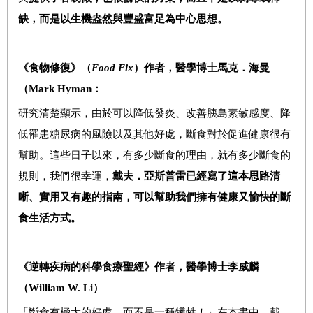
缺，而是以生機盎然與豐盛富足為中心思想。
《食物修復》
（
Food Fix
）
作者，
醫學博士馬克
．
海曼
（
Mark Hyman
：
研究清楚顯示，由於可以降低發炎、改善胰島素敏感度、降
低罹患糖尿病的風險以及其他好處，斷食對於促進健康很有
幫助。這些日子以來，有多少斷食的理由，就有多少斷食的
規則，我們很幸運，
戴夫
．
亞斯普雷已經寫了這本思路清
晰、實用又有趣的指南，可以幫助我們擁有健康又愉快的斷
食生活方式。
《逆轉疾病的科學食療聖經》
作者，
醫學博士李威麟
（
William W. Li
）
「斷食有極大的好處，而不是一種犧牲！」在本書中，戴