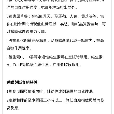
理的自噬作用強度，把細胞垃圾排出體外。
3
適應原草藥：包括紅景天、聖羅勒、人參、靈芝等等。當
你在斷食期間出現低血糖症狀，易怒、睡眠品質變差時，可
以幫助你度過壓力反應。
4
將抗氧化劑補充品減量，給身體新陳代謝一點壓力，提高
自噬作用速率。
5
維生素
C
、
B
群等水溶性維生素可在空腹時服用。維生素
A
、
D
、
E
等脂溶性維生素，在用餐時段服用。
睡眠與斷食的關係
1
斷食期間釋放腦內啡，輔助你達到深層的自然睡眠。
2
晚餐和睡前至少間隔三小時以上，降低血糖指數與體內發
炎反應。