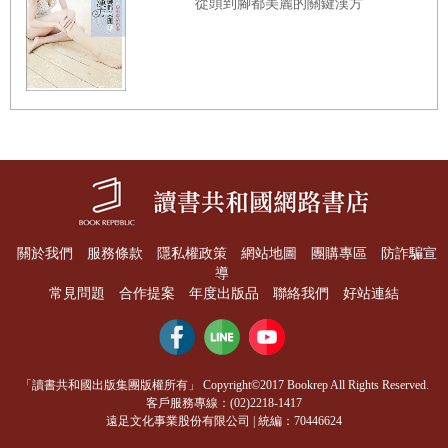
從頭到腳都美麗的關鍵漢方
我只知道我的外表一點也不符合我的理想，尤其身為青少年
男性卻有一個大胸脯，更是讓我自慚形穢。
如果你有體重上的困擾，尤其是在年輕時有體重上的困擾，
很難不去在意旁人批判的眼光。更慘的是，如果加上童年時
期的創傷或是學校霸凌，你會覺得有一部分的自己永遠是孤
獨的。在這種情況下，常見的心理補償機制，便是對食物發
展出一種情緒上的依賴，藉著進食撫慰各種難堪的感受。我
關於我們
服務條款
隱私權政策
網站地圖
團購專區
防詐騙宣
這麼說完全沒有自怨自艾的意思，因為我知道任何讀這本書
導
的人都有各自的掙扎，也許不一定都是過重的問題。幾乎所
常見問題
合作提案
年度出版品
聯絡我們
好站連結
有人在心理或生理上對食物都有某種程度的癮。或許是對糖
果；或許是對啤酒；或許是對麵包和起司──
麩質和牛乳蛋
白都是高度容易上癮的物質。或許，你就是無法拒絕馬鈴薯
「讀書共和國出版集團版權所有」 Copyright©2017 Bookrep All Rights Reserved.
客戶服務專線：(02)2218-1417
──
你是不是難以想像沒有炸薯條的日子該怎麼過？我以前
遠足文化事業股份有限公司 | 統編：70446624
就是這樣。