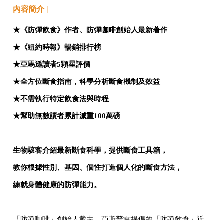
內容簡介 |
★
《防彈飲食》作者、防彈咖啡創始人最新著作
★
《紐約時報》暢銷排行榜
★
亞馬遜讀者
5
顆星評價
★全方位斷食指南，科學
分析斷食機制及效益
★不需執行特定飲食法與時程
★幫助無數讀者累計減重100萬磅
生物駭客介紹最新斷食科學，提供斷食工具箱，
教你根據性別、基因、個性打造個人化的斷食方法，
練就身體健康的防彈能力。
「防彈咖啡」創始人戴夫．亞斯普雷提倡的「防彈飲食」近