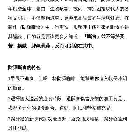
年風靡全球，藉由「生物駭客」技術，揮別困擾現代人的各
種文明病，不僅能夠減重，更換來高品質的生活與健康。在
新作《防彈斷食》中，他更進一步整理十多年來的斷食心得
與祕訣，目的就是要讓更多人知道：
「斷食」並不等於受
苦、挨餓、脾氣暴躁，反而可以樂在其中。
防彈斷食的特色
1
早晨不進食、但喝一杯防彈咖啡，能幫助你進入較長時間
的斷食。
2
選擇個人適當的進食時段，避開會傷害身體的加工食品，
搭配多元化的攝食組合、運動、睡眠和營養補充品。
3
讓身體的新陳代謝功能提升，避免脂肪堆積，讓身心達到
最佳狀態。