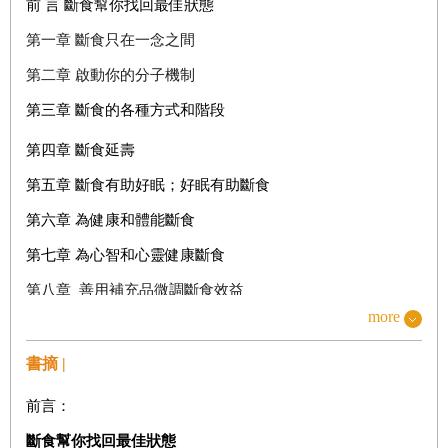
前 言
斷食幫你找回最佳狀態
第一章
斷食只在一念之間
第二章
啟動你的分子機制
第三章
斷食的各種方式和階段
第四章 斷食延壽
第五章 斷食有助好眠；好眠有助斷食
第六章 為健康和體能斷食
第七章 為心智和心靈健康斷食
第八章
善用補充品微調
斷食
效益
more
第九章 斷食方式男女有別
第十章
全方位
斷食指南
書摘 |
結 論 斷食帶你找回寧靜
前言
：
致 謝
斷食幫你找回最佳狀態