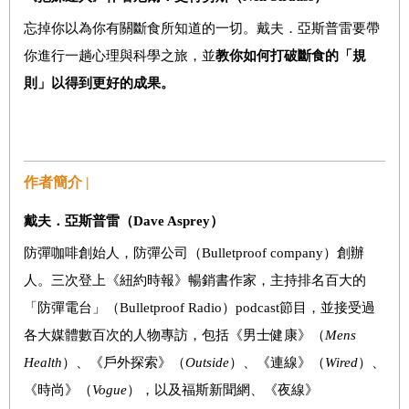
忘掉你以為你有關斷食所知道的一切。戴夫
．
亞斯普雷要帶
你進行一趟心理與科學之旅，並
教你如何打破斷食的「規
則」以得到更好的成果。
作者簡介 |
戴夫
．
亞斯普雷
（
Dave Asprey
）
防彈咖啡創始人
，
防彈公司
（
Bulletproof company
）
創辦
人。三次登上《紐約時報》暢銷書作家
，
主持排名百大的
「防彈電台」
（
Bulletproof Radio
）
podcast
節目
，
並接受過
各大媒體數百次的人物專訪
，
包括《男士健康》
（
Mens
Health
）
、《戶外探索》
（
Outside
）
、《連線》
（
Wired
）
、
《時尚》
（
Vogue
），
以及福斯新聞網、《夜線》