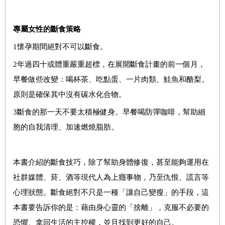
專屬女性的斷食策略
1
懷孕期間絕對不可以斷食。
2
年過四十或體重嚴重超標，在展開斷食計畫的前一個月，
早餐做些改變：喝杯茶、吃點蛋、一片肉類、鮭魚和酪梨。
原則是確保其中沒有碳水化合物。
3
斷食的那一天不要太積極健身。早餐喝防彈咖啡，幫助細
胞的自我清理、加速燃燒脂肪。
本書介紹的斷食技巧，除了幫助身體修復，甚至能夠運用在
社群媒體、菸、酒等現代人為上癮事物，乃至仇恨、謊言等
心理狀態。斷食絕對不只是一種「讓自己變瘦」的手段，這
本書要告訴你的是：藉由身心靈的「捨離」，克服不必要的
恐懼、拿回生活的主控權，並且找到更好的自己。