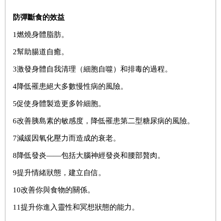
防彈斷食的效益
1
燃燒身體脂肪。
2
幫助腸道自癒。
3
激發身體自我清理（細胞自噬）和排毒的過程。
4
降低罹患絕大多數慢性病的風險。
5
促使身體製造更多幹細胞。
6
改善胰島素的敏感度，降低罹患第二型糖尿病的風險。
7
減緩因氧化壓力而造成的衰老。
8
降低發炎——包括大腦神經發炎和腰部贅肉。
9
提升情緒狀態，建立自信。
10
改善你與食物的關係。
11
提升你進入靈性和冥想狀態的能力。