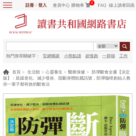
0
註冊
/
登入
會員中心
購物車
FAQ
線上讀者回函
熱門搜尋關鍵字：
官網獨家
小熊點讀
超慢跑
一群喵
工作
細胞
海洋圖書館
紅花
首頁
>
生活館
>
心靈養生
>
醫療保健
>
防彈斷食全書【決定
版】：延緩老化、減少發炎、阻斷身體飢餓訊號，防彈咖啡創始人教
你一輩子都有效的斷食法