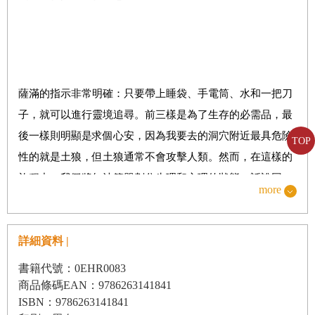
附
註
薩滿的指示非常明確：只要帶上睡袋、手電筒、水和一把刀
子，就可以進行靈境追尋。前三樣是為了生存的必需品，最
後一樣則明顯是求個心安，因為我要去的洞穴附近最具危險
TOP
性的就是土狼，但土狼通常不會攻擊人類。然而，在這樣的
旅程中，我們將無法簡單劃分生理和心理的狀態。話說回
more
來，又有什麼時候能夠呢？
詳細資料 |
為了尋求更好的健康、更大的自覺，最重要的，為了尋求內
書籍代號：0EHR0083
心深處的平靜，我出發前往我的第一次靈境追尋。在一般人
商品條碼EAN：9786263141841
的眼中，那時的我算得上是個成功人士。那是在二○○八年，
ISBN：9786263141841
是我到西藏和岡底斯山旅行的四年後，我在那趟旅程第一次