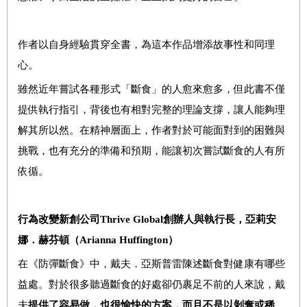
作者以自身經驗貫穿全書，為這本作品增添故事性和同理
心。
雖然近年嘗試各種形式「斷食」的人愈來愈多，但此書不僅
提供執行指引，背後也有相對完整的理論支撐，讓人能夠理
解其所以然。在精神層面上，作者對於可能面對到的困難與
挑戰，也有充分的準備和預期，能讓初次嘗試斷食的人有所
依循。
行為改變新創公司
Thrive Global
創辦人與執行長，亞莉安
娜．赫芬頓（
Arianna Huffington
）
在《防彈斷食》中，戴夫
．
亞斯普雷陳述斷食對健康有哪些
益處。對於很多聽過斷食的好處卻仍裹足不前的人來說，戴
夫
提供了容易做，也很愉快的方案，而且不是以剝奪或稀