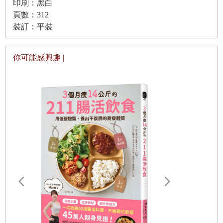
印刷：黑白
體驗加了犛牛奶油的酥油茶神奇的功效。在那之前，我的體
頁數：312
裝訂：平裝
重曾
經超過一百三十六公斤，穿四十
六號的褲子，但那已經
成為過去。我曾經遍試坊間各種減重的飲食方法，全部以失
敗收場。後來，我發明了一種新方法，成功地減去了我想要
你可能感興趣 |
減
+-
掉的重量。我努力訓練自己，維持良好的身體狀態。我
忙著學習各種方法，「駭」入身體系統，找尋能夠大幅提升
精力、體能和壽命的新方法。我已經開始發展防彈咖啡的想
法，並在幾年後成立了公司。
然而，外在的表象並未能反映真實的自我。在我的內心裡，
仍然隨時在應付各種得不到滿足的欲望。我時常為飢餓所
苦，時常必須克制自己對餅乾、薯片，以及其他垃圾食品的
渴望。有時候忍不住衝動，之後又很快地感到懊悔。我的體
重是控制住了，但是我不覺得掌握了自己身體的主控權。我