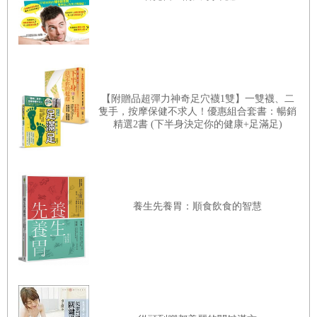
全然斷除和他人的接觸，面對自己內心的孤獨。
於是，我走進地處亞歷桑那州沙漠裡的一個洞穴，遠離塵
囂。在與世隔離的四天之中，我只喝水，或許還摻了點索諾
【附贈品超彈力神奇足穴襪1雙】一雙襪、二
拉沙漠（
Sonoran
）的塵土。四天後，走出山洞時，我已經
隻手，按摩保健不求人！優惠組合套書：暢銷
精選2書 (下半身決定你的健康+足滿足)
體驗了一場改變生命的斷食。經由閱讀這本書，你也已經朝
著改變生命的方向，邁出了第一步。
驅使我踏上這趟旅程的是我心中的需求。這些需求對我有特
養生先養胃：順食飲食的智慧
殊意義，卻也是全人類所共同面對的挑戰。以我來說，從小
到大我都是個胖子。後來我才知道那是因為我接觸到有毒黴
菌，引發了所謂的橋本式甲狀腺炎（
Hashimoto's
thyroiditis
），導致甲狀腺受到自體免疫系統攻擊而產生慢性
發炎。我發現這個原因時，都已經二十好幾了。在那之前，