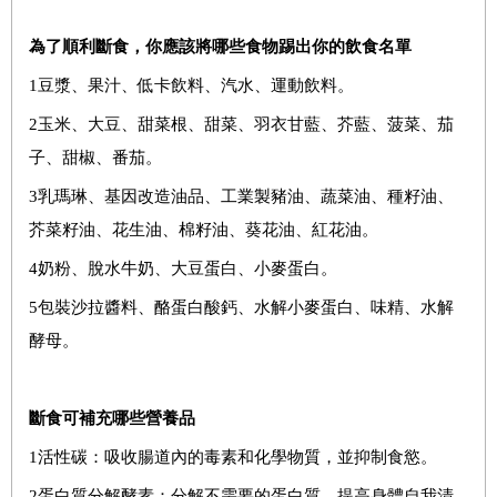
為了順利斷食，你應該將哪些食物踢出你的飲食名單
1
豆漿、果汁、低卡飲料、汽水、運動飲料。
2
玉米、大豆、甜菜根、甜菜、羽衣甘藍、芥藍、菠菜、茄
子、甜椒、番茄。
3
乳瑪琳、基因改造油品、工業製豬油、蔬菜油、種籽油、
芥菜籽油、花生油、棉籽油、葵花油、紅花油。
4
奶粉、脫水牛奶、大豆蛋白、小麥蛋白。
5
包裝沙拉醬料、酪蛋白酸鈣、水解小麥蛋白、味精、水解
酵母。
斷食可補充哪些營養品
1
活性碳：吸收腸道內的毒素和化學物質，並抑制食慾。
2
蛋白質分解酵素：分解不需要的蛋白質，提高身體自我清