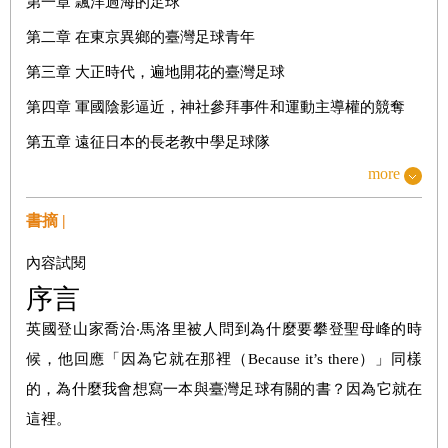
第一章 飄洋過海的足球
第二章 在東京異鄉的臺灣足球青年
第三章 大正時代，遍地開花的臺灣足球
第四章 軍國陰影逼近，神社參拜事件和運動主導權的競奪
第五章 遠征日本的長老教中學足球隊
more
第二部 不踢球的臺灣？臺灣戰後體育的政治地理重劃
書摘 |
第六章 戰爭結束了，我們可以再踢球嗎？
內容試閱
第七章 足球救國：現代中國足球的起源
序言
第八章 港腳與兩岸體壇的對抗
英國登山家喬治‧馬洛里被人問到為什麼要攀登聖母峰的時
第九章 各取所需的認同：海外華人足球社群
候，他回應「因為它就在那裡（Because it’s there）」同樣
第十章 戰後初期運轉失靈的臺灣體育行政體系
的，為什麼我會想寫一本與臺灣足球有關的書？因為它就在
這裡。
第十一章 「全民」體育：業餘運動中的專業運動員