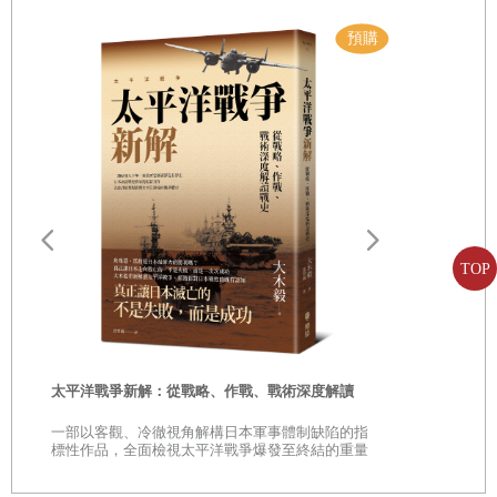
而晚近十年內，西太平洋各地吹起一股區域足球史書寫的風
後記
氣，不僅在日本、中國、香港、菲律賓、澳洲等地都陸續出
參考資料
版屬於該地的足球史專書，講述屬於自己的足球故事，那臺
灣就沒有屬於自己的視野嗎？
受到早期師範大學體育系的教授影響，早期的臺灣體育史被
納入中國體育史的架構下書寫，臺灣的許多運動傳統源自戰
後的一九四五年，再往前有關日本時代的運動發展則逐漸被
遠野物語：
TOP
遺忘，直到解嚴後，臺灣本土化風氣漸漲，才陸續有相關的
——日本民
討論被納入其中。
「鄉土」的
時
太平洋戰爭新解：從戰略、作戰、戰術深度解讀
日本時代的臺灣足球運動在這樣的風氣下同樣未受到重視，
是
一九九八年足球協會出版的《中華足球年鑑》甚至對於戰前
一部以客觀、冷徹視角解構日本軍事體制缺陷的指
巔
標性作品，全面檢視太平洋戰爭爆發至終結的重量
的臺灣足球隻字未提，在臺灣體育史研究付之闕如的情況
級著作
下，不免讓人好奇是真的、完全沒有任何臺灣人在運動全球