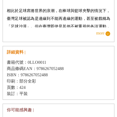
第十二章 意料之外的足球熱
相比於足球席捲世界的浪潮，在棒球與籃球夾擊的情況下，
臺灣足球被認為是邊緣到不能再邊緣的運動，甚至被戲稱為
第三部 內外交迫的一九七○年代：臺灣足球的挑戰與突破
「足球沙漠」。但在臺灣即使是其他不被重視的各項運動，
第十三章 兩岸在國際足球舞臺戰火再起
more
也很少得到如此殊榮的雅號。這樣的生活經驗開啟研究者敏
第十四章 在臺灣初試啼聲的世界盃
感的雷達，究竟是從什麼時候臺灣開始被認為是「足球沙
第十五章 木蘭女足：臺灣足球的下一個希望？
漠」？
詳細資料 |
第十六章 運動是榮譽、生計還是自我實現？
書籍代號：0LLO0011
從此以後，「誰在踢足球？」成為我心中不曾消失的疑問，
商品條碼EAN：9786267052488
ISBN：9786267052488
第四部 臺灣的世界盃：當代臺灣足球新視野
隨著從圖書館、資料庫中一步又一步的爬梳種種過往，相
印刷：部分全彩
簿、文字、影片、畢業紀念冊、校刊、報導，近百年來與足
第十七章 在世界盃中尋找臺灣
頁數：424
球相關的資料簡直如過江之鯽，豐富的程度令人不禁困惑為
裝訂：平裝
第十八章 世界盃的效應
什麼從未有人將他們好好地整理過。
第十九章 世界足球落地生根
你可能感興趣 |
第二十章 足球沙漠：臺灣足球揮之不去的詛咒