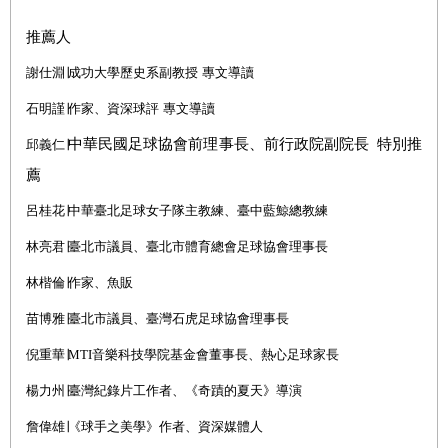
推薦人
謝仕淵
∣
成功大學歷史系副教授
專文導讀
石明謹
∣
作家、資深球評
專文導讀
中華民國足球協會前理事長、前行政院副院長 特別推
邱義仁
∣
薦
呂桂花
∣
中華臺北足球女子隊主教練、臺中藍鯨總教練
林亮君
∣
臺北市議員、臺北市體育總會足球協會理事長
林楷倫
∣
作家、魚販
苗博雅
∣
臺北市議員、臺灣石虎足球協會理事長
倪重華∣
MTI
音樂科技學院基金會董事長、熱心足球家長
楊力州
∣
臺灣紀錄片工作者、《奇蹟的夏天》導演
詹偉雄∣《球手之美學》作者、資深媒體人