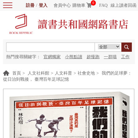
0
註冊
/
登入
會員中心
購物車
FAQ
線上讀者回函
熱門搜尋關鍵字：
官網獨家
小熊點讀
超慢跑
一群喵
工作
細胞
海洋圖書館
紅花
首頁
>
人文社科館
>
人文科普
>
社會史地
>
我們的足球夢：
從日治到戰後， 臺灣百年足球記憶