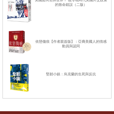
美國如何丟掉世界？ 後冷戰時代美國外交政策
球的普及或競技水準有多高，畢竟沒有實際上場交手過，沒
的致命錯誤（二版）
有人知道勝負會如何。但對於臺灣的足球文化而言，它是一
個起點，也蘊含著為什麼不同時代的臺灣人想要參與足球運
動，甚至如今許多足球社群還可以透過教練的系譜往上連
結，回到夢開始的地方。
依戀傷痕【作者親簽版】：亞裔美國人的情感
動員與認同
運動史的分野
過去臺灣的運動史書寫，往往圍繞在兩個模式，第一個是單
堅韌小鎮：烏克蘭的生死與反抗
項運動的競賽史，除了賽事從何而來、為何而來，還有來自
臺灣的選手參與這些比賽獲得的競技成績，以此回應當下面
對的挑戰，期待未來一樣可以締造輝煌的故事，因此比起運
動史，以運動競賽史來稱呼會更為貼切；第二種書寫方式是
以運動員的生命故事切入，透過選手的成長、茁壯，面對困