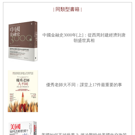
化的浪潮下接觸足球這個世界文明的代名詞嗎？
| 同類型書籍 |
因此在書中筆者以臺灣作為地理空間的主體試著去探尋日本
中國金融史3000年[上]：從西周封建經濟到唐
時代臺灣足球人的身影，去重新建構日本時代的臺灣足球
朝盛世真相
史，這並不意味著戰前中華民國的足球對臺灣就不重要，戰
前中國的足球發展大致可以分成北派和南派兩個不同的系
統，南派足球以李惠堂為首的港滬球員為代表，北派則是以
環渤海灣的平津、東北球員為主，代表人物是和李惠堂並稱
兩李，後來成為中華人民共和國國家隊總教練的「北李」李
優秀老師大不同：課堂上17件最重要的事
鳳樓。而臺灣的足球文化和專業術語仍多少可以看到南派足
球的痕跡，比如十二碼罰球（對岸稱為點球）、世界波（波
為粵語的球，意思為精彩的進球）。
同樣的以諸多篇幅書寫日本時代的臺灣，並非想證明臺灣足