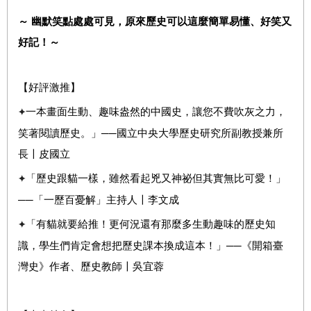
～
幽默笑點處處可見，
原來歷史可以這麼簡單易懂、好笑又
好記！～
【
好評激推
】
一本畫面生動、趣味盎然的中國史，讓您不費吹灰之力，
✦
笑著閱讀歷史。」──國立中央大學歷史研究所副教授兼所
長〡皮國立
「歷史跟貓一樣，雖然看起兇又神祕但其實無比可愛！」
✦
──「一歷百憂解」主持人〡李文成
「有貓就要給推！更何況還有那麼多生動趣味的歷史知
✦
識，學生們肯定會想把歷史課本換成這本！」──《開箱臺
灣史》作者、歷史教師〡吳宜蓉