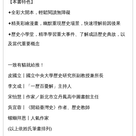
【本書特色】
全彩大開本，輕鬆閱讀無障礙
✦
精美彩繪漫畫，幽默重現歷史場景，快速理解前因後果
✦
歷史小學堂，精準學習重大事件、了解成語歷史典故，以
✦
及當代重要概念
一致有貓就給推！
皮國立〡國立中央大學歷史研究所副教授兼所長
李文成〡「一歷百憂解」主持人
宋怡慧〡作家／新北市立丹鳳高中圖書館主任
吳宜蓉〡《開箱臺灣史》作者、歷史教師
螺螄拜恩〡人氣作家
(以上依姓氏筆畫排列)