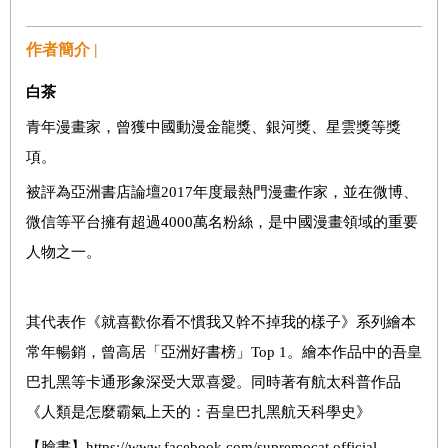
作者簡介 |
白茶
青年漫畫家，曾獲中國動漫金龍獎、銀河獎、星雲獎等獎
項。
被評為亞洲書店論壇2017年度最熱門漫畫作家，並在微博、
微信等平台擁有超過4000萬名粉絲，是中國漫畫領域的重要
人物之一。
其代表作《就喜歡你看不慣我又幹不掉我的樣子》系列繪本
常年暢銷，曾高居「亞洲好書榜」Top 1。繪本作品中的吾皇
巴扎黑等卡通形象深受大眾喜愛。同時著有航太科普作品
《人類是怎麼霸氣上天的：吾皇巴扎黑航天科學史》
【臉書】https://www.facebook.com/supremocat.official