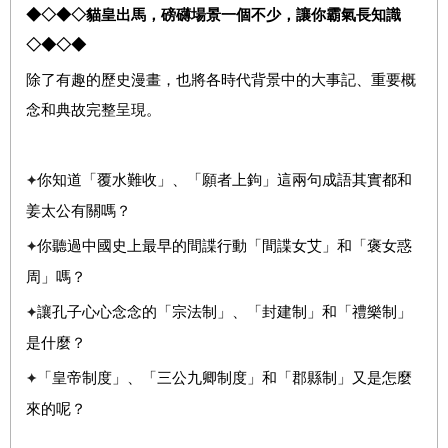
◆◇◆◇貓皇出馬，磅礴場景一個不少，讓你霸氣長知識
◇◆◇◆
除了有趣的歷史漫畫，也將各時代背景中的大事記、重要概
念和典故完整呈現。
你知道「覆水難收」、「願者上鉤」這兩句成語其實都和
✦
姜太公有關嗎？
你聽過中國史上最早的間諜行動「間諜女艾」和「褒女惑
✦
周」嗎？
讓孔子心心念念的「宗法制」、「封建制」和「禮樂制」
✦
是什麼？
「皇帝制度」、「三公九卿制度」和「郡縣制」又是怎麼
✦
來的呢？