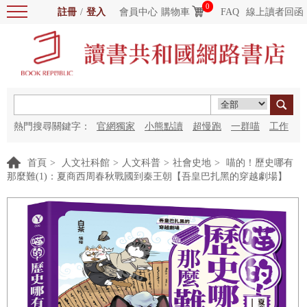
0
註冊
/
登入
會員中心
購物車
FAQ
線上讀者回函
熱門搜尋關鍵字：
官網獨家
小熊點讀
超慢跑
一群喵
工作
細胞
海洋圖書館
紅花
首頁
>
人文社科館
>
人文科普
>
社會史地
>
喵的！歷史哪有
那麼難(1)：夏商西周春秋戰國到秦王朝【吾皇巴扎黑的穿越劇場】