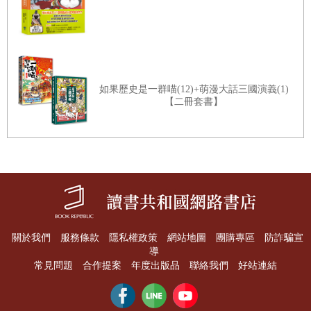
如果歷史是一群喵(12)+萌漫大話三國演義(1)
【二冊套書】
關於我們
服務條款
隱私權政策
網站地圖
團購專區
防詐騙宣
導
常見問題
合作提案
年度出版品
聯絡我們
好站連結