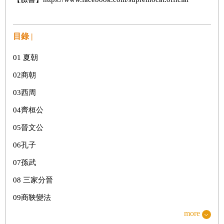
目錄 |
01
夏朝
02
商朝
03
西周
04
齊桓公
05
晉文公
06
孔子
07
孫武
08
三家分晉
09
商鞅變法
more
10
蘇秦張儀