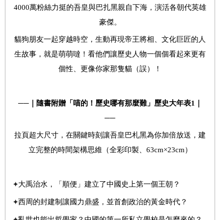
4000
萬粉絲力挺的吾皇與巴扎黑親自下海，演活各朝代英雄
豪傑。
貓狗朋友一起穿越時空，
生動再現
帝王將相、文化巨匠的人
生故事，就是萌萌噠！看他們讓
歷史人物一個個看起來更有
個性、更像你家那隻貓（誤）！
──｜隨書附贈「
喵的！歷史哪有那麼難
」歷史大年表
1
｜
──
拉頁超大尺寸，在關鍵時刻讓吾皇巴札黑為你加倍放送，建
立完整的時間架構思維（全彩印製、63cm×23cm）
大禹治水，「順便」建立了中國史上第一個王朝？
✦
西周的封建制讓國力鼎盛，並首創政治的黃金時代？
✦
亂世也能出哲學家？中國的第一所私立學校是怎麼來的？
✦