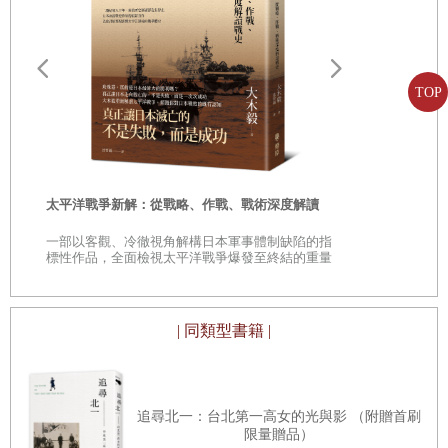
TOP
遠野物語：
——日本民
「鄉土」的
時
太平洋戰爭新解：從戰略、作戰、戰術深度解讀
是
一部以客觀、冷徹視角解構日本軍事體制缺陷的指
巔
標性作品，全面檢視太平洋戰爭爆發至終結的重量
級著作
| 同類型書籍 |
追尋北一：台北第一高女的光與影 （附贈首刷
限量贈品）