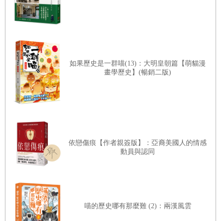
如果歷史是一群喵(13)：大明皇朝篇【萌貓漫
畫學歷史】(暢銷二版)
依戀傷痕【作者親簽版】：亞裔美國人的情感
動員與認同
喵的歷史哪有那麼難 (2)：兩漢風雲