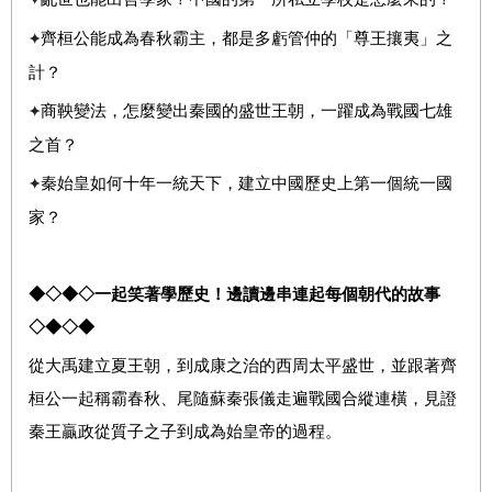
齊桓公能成為春秋霸主，都是多虧管仲的「尊王攘夷」之
✦
計？
商鞅變法，怎麼變出秦國的盛世王朝，一躍成為戰國七雄
✦
之首？
秦始皇如何十年一統天下，建立中國歷史上第一個統一國
✦
家？
◆◇◆◇一起笑著學歷史！邊讀邊串連起每個朝代的故事
◇◆◇◆
從大禹建立夏王朝，到成康之治的西周太平盛世，並跟著齊
桓公一起稱霸春秋、尾隨蘇秦張儀走遍戰國合縱連橫，見證
秦王贏政從質子之子到成為始皇帝的過程。