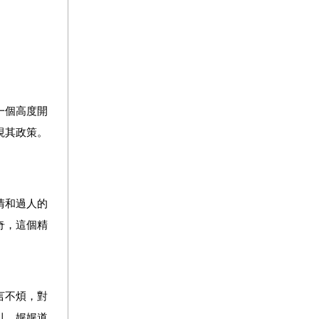
一個高度開
視其政策。
情和過人的
奇，這個精
言不煩，對
引，娓娓道