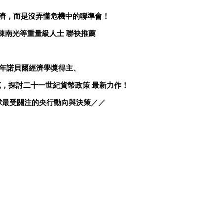
濟，而是沒弄懂危機中的聯準會！
陳南光等重量級人士
聯袂推薦
年諾貝爾經濟學獎得主、
克，探討二十一世紀貨幣政策
最新力作！
球最受關注的央行動向與決策
／／