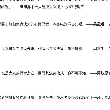
容錯過。——
陳旭昇
｜台大經濟系教授
,
中央銀行理事
想要了解柏南克決策的心路歷程，本書絕對不容錯過。
——
吳孟道
｜
，這本書旨在協助未來世代做出最適決策，值得細讀。——
邱達生
｜
，也是大家的機會所在，因而其決策模式，你不可不知。——
周岐原
透過貨幣政策挽救經濟、擺脫危機，並思考疫後高通膨的下一步，實