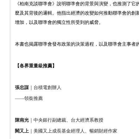
《柏南克談聯準會》說明聯準會的背景與演變，也推測了它
麼及其背後的邏輯。他指出經濟的改變如何推動聯準會的創
增加，以及聯準會的獨立性所受到的威脅。
本書也揭露聯準會發布政策的決策過程，以及聯準會主事者
【各界
重量級
推薦】
張忠謀
｜台積電創辦人
——
領銜推薦
陳南光
｜中央銀行副總裁、台大經濟系教授
闕又上
｜美國又上成長基金經理人、暢銷財經作家