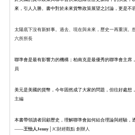
來，引人入勝。書中對於未來貨幣政策展望之討論，更是不
太陽底下沒有新鮮事。過去、現在與未來，歷史一再重演。
六所所長
聯準會是最有影響力的機構；柏南克是最優秀的聯準會主席
員
美元是美國的貨幣，今年固然成了大家的問題，但往好處想
主編
本書帶領讀者回顧歷史，理解聯準會如何結合理論與經驗，
——
王怡人
Jenny
│JC
財經觀點
創辦人