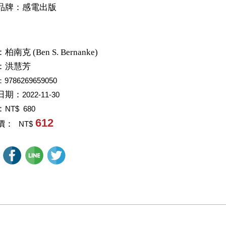
品牌：感電出版
：
柏南克 (Ben S. Bernanke)
：
洪慧芳
：9786269659050
日期：
2022-11-30
：
NT$ 680
612
價：
NT$