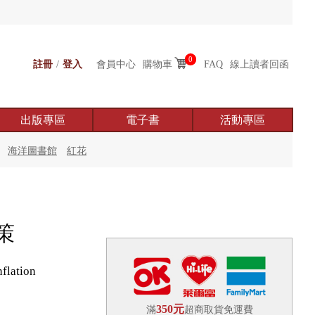
0
註冊
/
登入
會員中心
購物車
FAQ
線上讀者回函
出版專區
電子書
活動專區
海洋圖書館
紅花
策
flation
350元
滿
超商取貨免運費