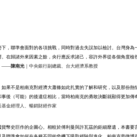
勢下，聯準會面對的各項挑戰，同時對過去失誤加以檢討。台灣身為
響。在歸諸外來因素之餘，央行應反求諸己，容許外界從各個角度檢
。——
陳南光
｜中央銀行副總裁、台大經濟系教授
，如果不是柏南克對經濟大蕭條如此扎實的了解和研究，以及那份熱
和事後（可能）的後遺症相比，當時柏南克的勇敢決斷就顯得更加傳
長基金經理人、暢銷財經作家
國貨幣史巨作的企圖心。相較於傅利曼與許瓦茲的鉅細靡遺，本書要
以及聯準會如何在各種不同的危機下吸取經驗與進化，柏南克旁徵博