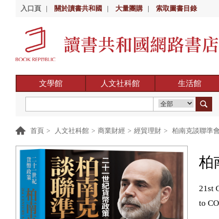
入口頁
|
關於讀書共和國
|
大量團購
|
索取圖書目錄
文學館
人文社科館
生活館
首頁
>
人文社科館
>
商業財經
>
經貿理財
>
柏南克談聯準會
柏
21st 
to C