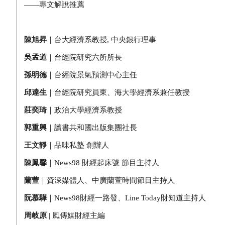
——
專文解說推薦
陳旭昇
｜台大經濟系教授
,
中央銀行理事
吳孟道
｜台經院研究六所所長
孫明德
｜台經院景氣預測中心主任
邱達生
｜台經院研究員東、海大學經濟系兼任教授
莊奕琦
｜政治大學經濟系教授
郭重興
｜讀書共和國出版集團社長
王文靜
｜品味私塾
創辦人
陳鳳馨
｜
News98
財經起床號
節目主持人
蘭萱
｜資深媒體人、中廣蘭萱時間節目主持人
阮慕驊
｜
News98
財經一路發、
Line Today
財知道主持人
周岐原
|
風傳媒財經主編