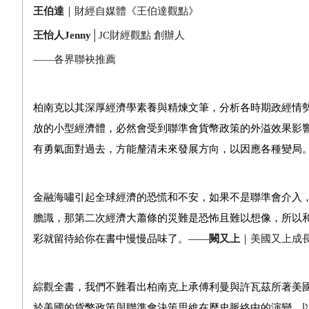
王伯達
｜財經自媒體《王伯達觀點》
王怡人
Jenny
│JC
財經觀點
創辦人
——
各界聯袂推薦
柏南克以其深厚經濟學素養與精煉文筆，分析各時期政經情
放的小型經濟體，必然會受到聯準會貨幣政策的外溢效果影
有勇氣面對過去，方能釐清未來發展方向，以因應各種變局
金融海嘯引起全球經濟的恐慌和不安，如果不是聯準會介入
膽識，那第二次經濟大蕭條的災難是恐怖且難以想像，所以
彩就留待給你在書中慢慢品味了。——
闕又上
｜美國又上成
綜觀全書，我們不難看出柏南克上承傅利曼與許瓦茲所著美
於美國的貨幣政策與聯準會決策思維在歷史脈絡中的演變，