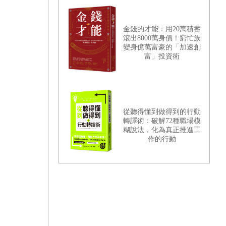
金錢的才能：用20萬積蓄
滾出8000萬身價！窮忙族
變身億萬富豪的「加速創
富」投資術
從聽得懂到做得到的行動
轉譯術：破解72種職場模
糊說法，化為真正推進工
作的行動