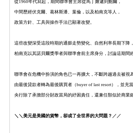
從
1960
年代寫起，期間聯準會主席從馬丁嬗遞到鮑爾，
中間歷經伏克爾、
葛林斯潘
、葉倫，以及柏南克等人，
政策方針、工具與操作手法已顯著改變。
這些改變深受這段時期的通膨走勢變化、自然利率長期下降
柏南克以其諾貝爾獎學者與聯準會前主席身分，討論這期間
聯準會在危機中扮演的角色已一再擴大，不斷跨越過去被視
由最後貸款者轉為最後購買者（
buyer of last resort
），並充
央行除了承擔部分財政當局的紓困責任，還兼任類似於商業
＼＼美元是美國的貨幣，卻成了全世界的大問題？
／／