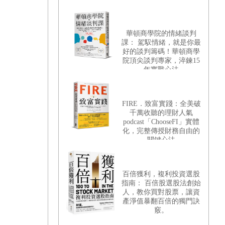
華頓商學院的情緒談判
課： 駕馭情緒，就是你最
好的談判籌碼！華頓商學
院頂尖談判專家，淬鍊15
年實戰心法
FIRE．致富實踐：全美破
千萬收聽的理財人氣
podcast「ChooseFI」實體
化，完整傳授財務自由的
關鍵心法
百倍獲利，複利投資選股
指南： 百倍股選股法創始
人，教你買對股票，讓資
產淨值暴翻百倍的獨門訣
竅。