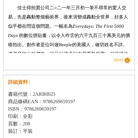
創作者、製作者，以及投資人將擁有新的力量
佳士得拍賣公司二○二一年三月初一筆不尋常的驚人交
第三部 NFT
的未來之路
易，先是轟動整個藝術界，後來演變成轟動全世界，好多人
工作量證明 vs.
權益證明
似乎都在問這個問題。一幅名為
Everydays: The First 5000
環境影響
Days
的數位拼貼畫，以令人咋舌的六千九百三十萬美元的價
格拍出。創作者是位叫做Beeple的美國人，確切姓名不詳。
NFT
必須繼續存在
僅僅是拍出的價格，就足以讓這起交易轟動世界。但值得注
第四部 NFT
對各產業的影響：未來會如何
more
意的不只是價格。還有某種力量，將這起交易從稀有的領
各產業運用NFT
域，帶往能改善整體局面的領域。
音樂工作者
詳細資料 |
佳士得這次拍出的並非油畫。也不是印刷品。也不是雕
時尚精品品牌
像。不是能觸摸、能拿在手裡的東西。
書籍代號：2ARB0025
運動隊與運動員
商品條碼EAN：9786269659197
佳士得以天價拍出的，是非同質化代幣（non-fungible
ISBN：9786269659197
電玩遊戲
token），又稱NFT。嚴格說來，NFT是數位檔案，但並不是
印刷：全彩
文化機構與活動
隨便什麼數位檔案都能稱為NFT。NFT藝術作品含有一個代
頁數：208
幣，能驗證這件作品的獨特性，也蘊含這件作品的所有權紀
裝訂：平裝
慈善團體與非營利機構