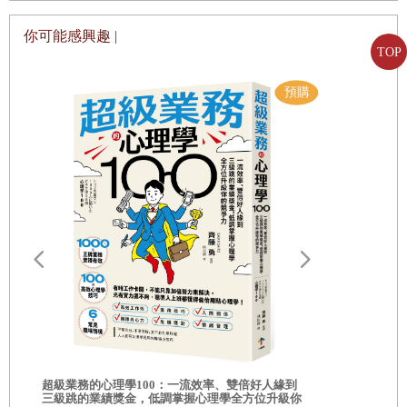
錄，一路追溯至創作之初。有了代幣，就代表除了這件作品
虛擬實境與擴增實境
的新主人，亦即一位知名區塊鏈的投資人外，誰也無法更動
你可能感興趣 |
NFT
之外
TOP
作品內容。而且作品不可能複製，因為複製品不會有這個能
不動產
驗證真跡的獨特代幣。
旅遊休閒
是不是一頭霧水？
醫療
藝術界許多人確實曾經一頭霧水，至少一開始是。但暈
政府
頭轉向過後，很快又漸漸覺得，這件事情很重大，不僅能永
供應鏈
遠改變交易，甚至還能永遠改變「所有權」的觀念。
安全與網路安全
現在畢竟是巨變的時代
……
在數位世界尤其如此。
路
保險
加密貨幣的崛起，改變了支付的方式，一群新的投資人
也因而興起。在加密貨幣的世界，金融與金融交易所受到的
科技巨擘
政府管制，是前所未有地低。包括比特幣在內的數位代幣，
第五部 新投資機會
價值衝上五開頭的五位數美元，連那些原本懷疑加密貨幣的
投資NFT
的三種途徑
你的人生需要
實用性（甚至直接說是騙局）的人，也一改先前的口氣，紛
相的商業洞察
超級業務的心理學100：一流效率、雙倍好人緣到
自己！
購買NFT
三級跳的業績獎金，低調掌握心理學全方位升級你
\\超過 30,
紛加入投資的行列。