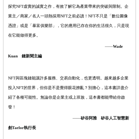
探究
NFT
虛實的誠實之作，有效了解它為產業帶來的突破與限制。企
業主／商家／名人一頭熱採用
NFT
之前必讀！
NFT
不只是「數位圖像
憑證」或是「暴富俱樂部」，它的應用已存在你的生活很久，只是現
在它能做得更多。
——
Wade
Kuan
鏈新聞主編
NFT
與區塊鏈能讓許多服務、交易自動化，也更透明。越來越多企業
投入
NFT
的世界，但你是不是覺得眼花撩亂？別擔心，這本書詳盡介
紹了各種可能性。無論你是企業主或上班族，這本書都能帶給你啟
發！
——
矽谷阿雅 矽谷人工智慧新
創
Taelor
執行長