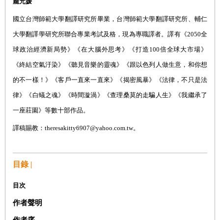
龐元媛
國立台灣師範大學翻譯研究所畢業，台灣師範大學翻譯研究所、輔仁
大學翻譯學研究所聯合專業考試及格，現為專職譯者。譯有《
2050
全
球政治經濟新局勢》《在大腦外思考》《打造
100
倍全球大市場》
《終結空氣汙染》《聽見音樂的靈魂》《跟以色列人做生意，和你想
的不一樣！》《客戶一直來一直來》《揭密風暴》《法律，不只是法
律》《白蟻之魂》《時間漩渦》《查理桑莫的走騙人生》《我繼承了
一座莊園》等數十部作品。
譯稿賜教：
theresakitty6907@yahoo.com.tw
。
目錄 |
目次
作者聲明
作者序