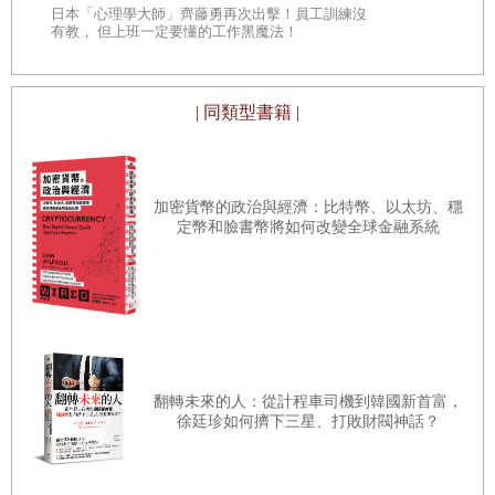
的競爭力
的商學院教
日本「心理學大師」齊藤勇再次出擊！員工訓練沒
投資製造NFT的企業
有教， 但上班一定要懂的工作黑魔法！
把視野放寬，綜觀全局，就會發現區塊鏈科技作為加密
投資將會經營NFT業務的公司
貨幣與NFT的基礎，能驗證誰創造了這個，誰擁有這個（數
最後的問題：法令規章
位或其他形式），以及這個東西來自何方。區塊鏈科技能將
| 同類型書籍 |
貨幣的所有權紀錄，內建在貨幣之中，任何人皆可透過區塊
緩慢發展、爆發式成長，還是漸漸凋零？
鏈查閱。
結語
加密貨幣的政治與經濟：比特幣、以太坊、穩
想像你從皮夾裡拿出一塊錢，立刻就能得知先前使用過
中英名詞對照表
定幣和臉書幣將如何改變全球金融系統
這一塊錢的每一個人是誰，每次交易的原因，還能一路追溯
至這一塊錢的鈔票印製的那一刻。
在真實世界，你可以拿一美元鈔票，跟你的朋友換一美
元。你們各自皮夾裡的錢，實際上沒有改變。你的一塊錢跟
他的一塊錢價值相同。這兩個一塊錢的過往則是個謎。你不
翻轉未來的人：從計程車司機到韓國新首富，
知道這一塊錢來自何方，先前用於哪些用途。你大概也不清
徐廷珍如何擠下三星、打敗財閥神話？
楚，這一塊錢究竟是真鈔還是假鈔。
NFT就不會有這些問題。