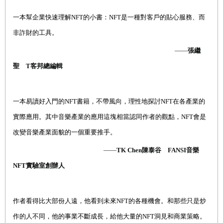
一本幫企業快速理解
NFT
的小書：
NFT
是一種對客戶的貼心服務、而
非詐財的工具。
——
張繼
聖
T
客邦總編輯
一本易讀好入門的
NFT
書籍，不帶風向，理性
地
探討
NFT
在各產業的
實際應用。其中音樂產業的應用這塊相當認同作者的觀點，
NFT
會是
改變音樂產業面貌的一個重要推手。
——
TK Chen
陳泰谷
FANSI
音樂
NFT
實驗室創辦人
作者看得比大部份人遠，他看到未來
NFT
的各種機會。和那些只是炒
作的人不同，他的事業不斷成長，給他大量的
NFT
洞見和商業策略。