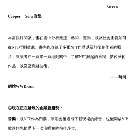
——
Steven
Cooper
Sony
音樂
本書很好閱讀，也在書中分析潮流、藝術、運動，以及社會正義如何
從
NFT
得到益處。書內也收錄了多張
NFT
作品以及前衛創作者的照
片，讓讀者在一頁接一頁地翻閱中，了解
NFT
興起
的
過程
、數位藝術
作品，以及區塊鏈技術。
——
時尚
網站
WWD.com
◎現在正在發展的企業新趨勢：
音樂：
以NFT作為門票，演唱會後還能下載現場的錄音，也能開放VIP
歌迷預先搶購下一次演唱會的前排座位。