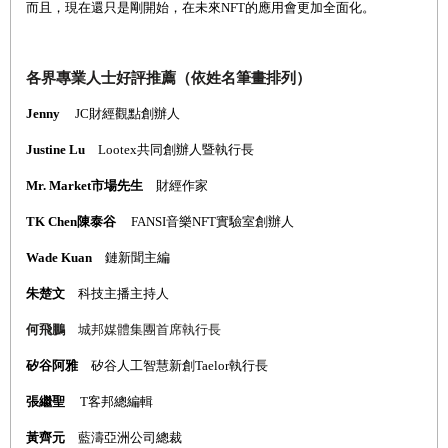
而且，現在還只是剛開始，在未來NFT的應用會更加全面化。
各界專業人士好評推薦（依姓名筆畫排列）
Jenny
JC
財經觀點創辦人
Justine Lu
Lootex共同創辦人暨執行長
Mr. Market
市場先生
財經作家
TK Chen
陳泰谷
FANSI
音樂
NFT
實驗室創辦人
Wade Kuan
鏈新聞主編
朱楚文
科技主播主持人
何飛鵬
城邦媒體集團首席執行長
矽谷阿雅
矽谷人工智慧新創
Taelor
執行長
張繼聖
T
客邦總編輯
黃齊元
藍濤亞洲公司總裁