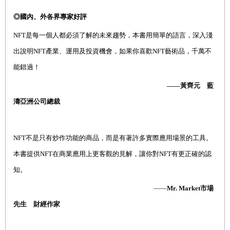
◎國內、外各界專家好評
NFT
是每一個人都必須了解的未來趨勢，本書用簡單的語言，深入淺
出說明
NFT
產業、運用及投資機會，如果你喜歡
NFT
藝術品，千萬不
能錯過！
——黃齊元 藍
濤亞洲公司總裁
NFT
不是只有炒作功能的商品，而是有著許多實際應用場景的工具。
本書提供
NFT
在商業應用上更客觀的見解，讓你對
NFT
有更正確的認
知。
——
Mr. Market
市場
先生 財經作家