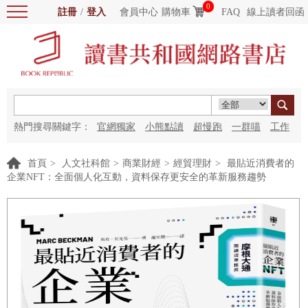
0
註冊
/
登入
會員中心
購物車
FAQ
線上讀者回函
熱門搜尋關鍵字：
官網獨家
小熊點讀
超慢跑
一群喵
工作
細胞
海洋圖書館
紅花
首頁
>
人文社科館
>
商業財經
>
經貿理財
>
最貼近消費者的
企業NFT：全面個人化互動，資料保存更安全的革新服務趨勢