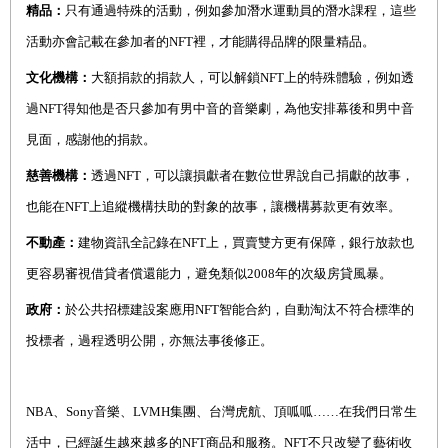
精品：
只有通過特殊的活動，例如參加潛水運動員的潛水課程，這些
活動亦會記載在參加者的NFT裡，才能購得品牌的限量精品。
文化機構：
大額捐款的捐款人，可以解鎖NFT上的特殊體驗，例如透
過NFT得知他是否只參加有男中音的音樂劇，為他安排幕後和男中音
見面，感謝他的捐款。
慈善機構：
透過NFT，可以讓損獻者在數位世界說自己捐獻的故事，
也能在NFT上追縱機構扶助的對象的故事，讓機構募款更有效率。
不動產：
建物資訊全記錄在NFT上，買賣雙方更有保障，銀行放款也
更容易審視借貸者償還能力，避免類似2008年的次級房貸風暴。
政府：
於公共招標建設案應用NFT智能合約，自動淘汰不符合標準的
投標者，過程透明公開，亦無法事後修正。
NBA
、Sony音樂、LVMH集團、台灣虎航、頂呱呱……在我們日常生
活中，已經誕生越來越多的NFT商品和服務。NFT不只改變了藝術收