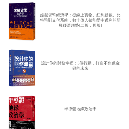
這就是NFT中「NF」的意思，是非同質化的，意思是說
虛擬貨幣經濟學：從線上寶物、紅利點數、比
你無法兌換成一模一樣、完全沒變的東西。
特幣到支付系統，數十億人都能從中獲利的新
興經濟趨勢[二版．舊版]
很多有價值的東西是同質化的，尤其是現金與硬幣。但
加密貨幣的崛起將改變這種局面，不僅是貨幣，各類藝術
品、收藏品以及數位物品，都將面臨改變。
Beeple的拼貼畫以天價拍出，藝術界頓時明白，NFT是
有價值的，因為NFT是完全獨一無二的，而且這種獨特性還
設計你的財務幸福：5個行動，打造不焦慮金
錢的未來
能驗證。NFT能保管自身的獨特性，能自我驗證自身是獨一
無二的藝術品。（好比驗鈔機能驗出真鈔，NFT可以驗證自
己是真品。）NFT可以「說自己的故事」，而且只要還存
在，就能做到。
即使是不熟悉加密貨幣或區塊鏈的人，在Beeple 的拼貼
半導體地緣政治學
畫拍出之後，也漸漸開始理解。突然間，區塊鏈不只是比特
幣之類的數位貨幣的基礎，還能發展出各種用途。