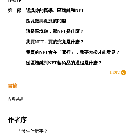
第一部 認識你的嚮導、區塊鏈和NFT
區塊鏈與溯源的問題
這是區塊鏈，那NFT
是什麼？
我買NFT
，買的究竟是什麼？
我買的NFT
會在「哪裡」，我要怎樣才能看見？
從區塊鏈到NFT
藝術品的過程是什麼？
more
加密貨幣、區塊鏈，以及NFT
有無爭議之處？
還在持續發展中……
書摘 |
第二部 一個NFT
……但哪一種NFT
內容試讀
靜態還是動態
靜態NFT作為多元品牌環境的一部分
作者序
以動態NFT，為客戶創造價值
「發生什麼事？」