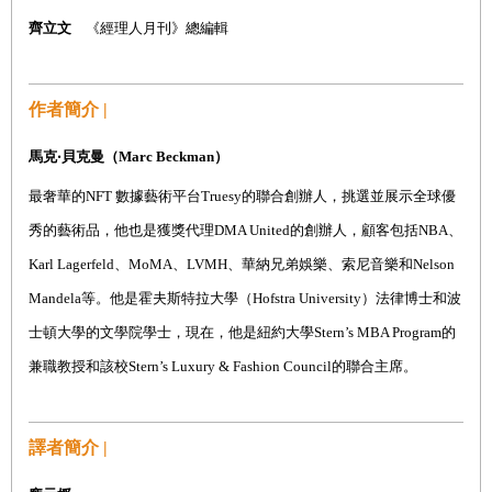
齊立文
《經理人月刊》總編輯
作者簡介 |
馬克‧貝克曼（
Marc Beckman
）
最奢華的
NFT
數據藝術平台
Truesy
的聯合創辦人，挑選
並展示全球優
秀的
藝術品，他也是獲獎代理
DMA United
的創辦人，顧客包括
NBA
、
Karl Lagerfeld
、
MoMA
、
LVMH
、華納兄弟娛樂、索尼音樂和
Nelson
Mandela
等。他是霍夫斯特拉大學（
Hofstra University
）法律博士和波
士頓大學的文學院學士，現在，他是紐約大學
Stern’s MBA Program
的
兼職教授和該校
Stern’s Luxury & Fashion Council
的聯合主席。
譯者簡介 |