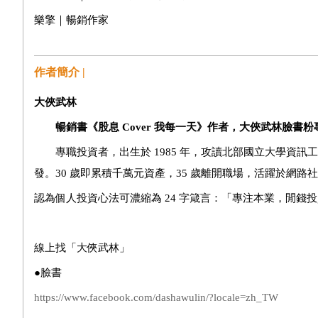
樂擎｜暢銷作家
作者簡介 |
大俠武林
暢銷書《股息 Cover 我每一天》作者，大俠武林臉書粉專
專職投資者，出生於 1985 年，攻讀北部國立大學資訊
發。30 歲即累積千萬元資產，35 歲離開職場，活躍於網路
認為個人投資心法可濃縮為 24 字箴言：「專注本業，閒
線上找「大俠武林」
●
臉書
https://www.facebook.com/dashawulin/?locale=zh_TW