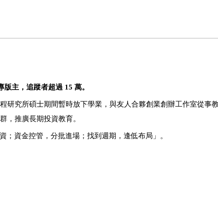
版主，追蹤者超過 15 萬。
工程研究所碩士期間暫時放下學業，與友人合夥創業創辦工作室從事
社群，推廣長期投資教育。
錢投資；資金控管，分批進場；找到週期，逢低布局」。