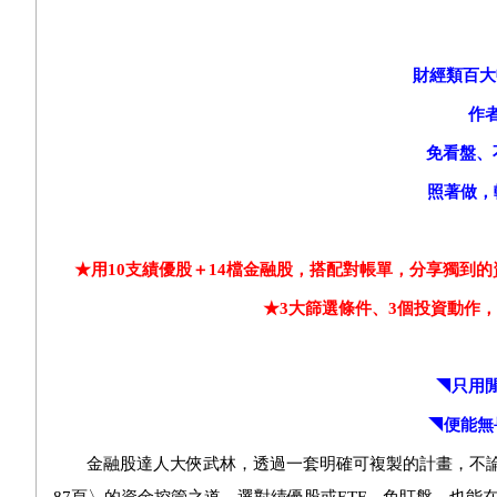
財經類百大
作
免看盤、
照著做，
★
用10支績優股＋14檔金融股，搭配對帳單，分享獨到的
★
3
大篩選條件、3個投資動作，
◥只用
◥便能無
金融股達人大俠武林，透過一套明確可複製的計畫，不論