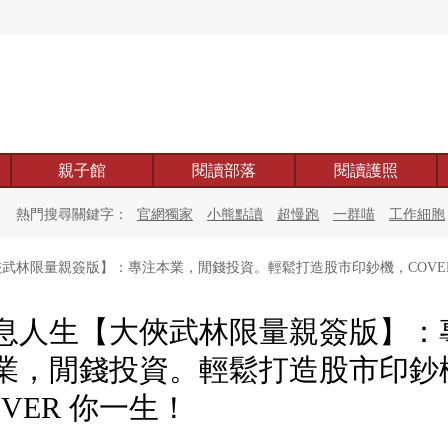
親子館
閱讀部落
閱讀護照
熱門搜尋關鍵字：
官網獨家
小熊點讀
超慢跑
一群喵
工作細胞
武林限量親簽版】：專注本業，閒錢投資。輕鬆打造股市印鈔機，COVE
息人生【大俠武林限量親簽版】：
業，閒錢投資。輕鬆打造股市印鈔
OVER 你一生！