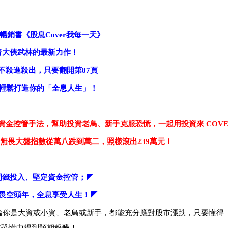
暢銷書《股息
Cover
我每一天》
者大俠武林的最新力作！
不殺進殺出，只要翻開第
87
頁
輕鬆打造你的「全息人生」！
資金控管手法，幫助投資老鳥、新手克服恐慌，一起用投資來 COVE
無畏大盤指數從萬八跌到萬二，照樣滾出239萬元！
閒錢投入、堅定資金控管；
◤
畏空頭年，全息享受人生！
◤
你是大資或小資、老鳥或新手，都能充分應對股市漲跌，只要懂得