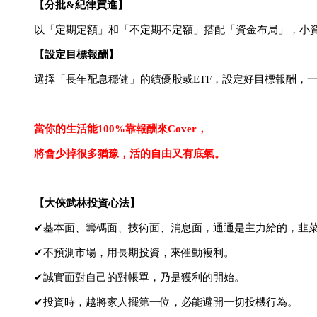
【分批&紀律買進】
以「定期定額」和「不定期不定額」搭配「資金布局」，小
【設定目標報酬】
選擇「長年配息穩健」的績優股或ETF，設定好目標報酬，
當你的生活能100%靠報酬來Cover，
將會少掉很多猶豫，活的自由又有底氣。
【大俠武林投資心法】
✔
基本面、籌碼面、技術面、消息面，通通是主力給的，韭
✔
不預測市場，用長期投資，來催動複利。
✔
誠實面對自己的對帳單，乃是獲利的開始。
✔
投資時，越將家人擺第一位，必能避開一切投機行為。