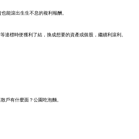
資也能滾出生生不息的複利報酬。
一等達標時便獲利了結，換成想要的資產或個股，繼續利滾利。
菜散戶有什麼面？公園吃泡麵。