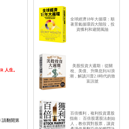
全球經濟18年大循環：順
著景氣循環四大階段，投
資獲利和避開風險
美股投資大週期：從關
R 人生。
稅、美債、升降息到AI浪
潮，解讀川普2.0時代的致
富訊號
百倍獲利，複利投資選股
指南： 百倍股選股法創始
〈請翻開第
人，教你買對股票，讓資
產淨值暴翻百倍的獨門訣