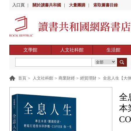
入口頁
|
關於讀書共和國
|
大量團購
|
索取圖書目錄
文學館
人文社科館
生活館
首頁
>
人文社科館
>
商業財經
>
經貿理財
>
全息人生【大俠
全
本
C