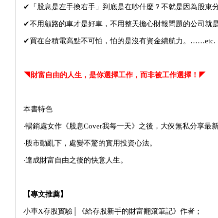
✔
「股息是左手換右手」到底是在吵什麼？不就是因為股東
✔
不用顧路的車才是好車，不用整天擔心財報問題的公司就
✔
買在台積電高點不可怕，怕的是沒有資金續航力。……etc.
◥財富自由的人生，是你選擇工作，而非被工作選擇！
◤
本書特色
‧
暢銷處女作
《
股息Cover我每一天》之後，大俠無私分享最
‧
股市動亂下，處變不驚的實用投資心法。
‧
達成財富自由之後的快意人生。
【專文推薦】
小車X存股實驗│《給存股新手的財富翻滾筆記》作者；