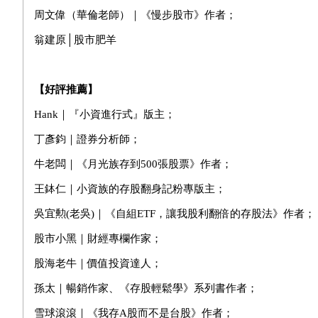
周文偉（華倫老師）｜《慢步股市》作者；
翁建原│股市肥羊
【好評推薦】
Hank｜『小資進行式』版主；
丁彥鈞｜證券分析師；
牛老闆｜《月光族存到500張股票》作者；
王鉢仁｜小資族的存股翻身記粉專版主；
吳宜勲(老吳)｜《自組ETF，讓我股利翻倍的存股法》作者；
股市小黑｜財經專欄作家；
股海老牛｜價值投資達人；
孫太｜暢銷作家、《存股輕鬆學》系列書作者；
雪球滾滾｜《我存A股而不是台股》作者；