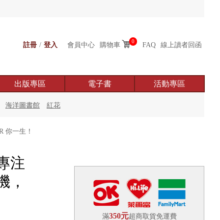
0
註冊
/
登入
會員中心
購物車
FAQ
線上讀者回函
出版專區
電子書
活動專區
海洋圖書館
紅花
R 你一生！
專注
機，
350元
滿
超商取貨免運費