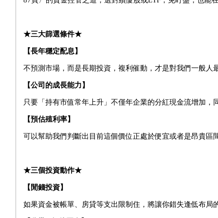
87頁〉的資金控管之道，選對績優股或ETF，免盯盤，也能
★三大篩選條件★
【長年穩定配息】
不預測市場，而是長期投資，複利催動，才是對我們一般人
【公司的成長能力】
只要「持有市值常年上升」不僅年企業的分紅現金流增加，
【預估殖利率】
可以幫助我們判斷出目前這個價位正處於便宜或者是昂貴區
★三個投資動作★
【閒錢投資】
如果資金被帳單、房貸等支出限制住，將讓你錯失逢低布局