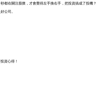
分秒都在關注股價，才會覺得左手換右手，把投資搞成了投機？
是好公司。
新投資心得！