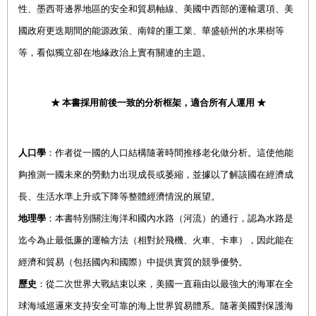
性、墨西哥邊界地區的安全和貿易軸線、美國中西部的運輸選項、美
國政府更迭期間的能源政策、南韓的重工業、華盛頓州的水果樹等
等，看似獨立卻在地緣政治上實有關連的主題。
★ 本書採用前後一致的分析框架，適合所有人運用 ★
人口學
：作者從一國的人口結構隨著時間推移老化做分析。這使他能
夠推測一國未來的勞動力出現成長或萎縮，並據以了解該國在經濟成
長、生活水準上升或下降等整體經濟情況的展望。
地理學
：本書特別關注海洋和國內水路（河流）的通行，認為水路是
迄今為止最低廉的運輸方法（相對於飛機、火車、卡車），因此能在
經濟和貿易（包括國內和國際）中提供實質的競爭優勢。
歷史
：從二次世界大戰結束以來，美國一直藉由以最強大的海軍在全
球海域巡邏來支持安全可靠的海上世界貿易體系。隨著美國對保護海