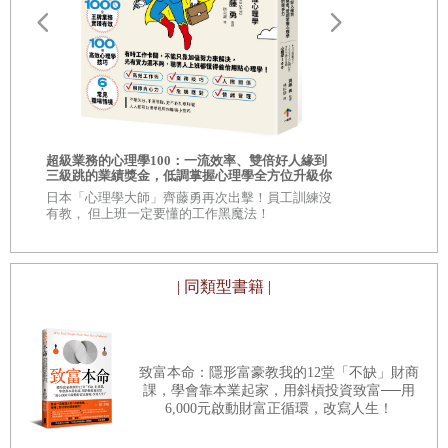
路
第5章 工業原料
鋼，到鋁矽合金，再到觸控玻璃。從等待小麥收成，到採摘
柑橘，到有人送你巧克力，再到隨時可以買到的酪梨醬。
5.1
｜拆解歷史
5.2
｜基本原物料：鐵礦砂、鋁土礦、銅
我們的世界已變得更便宜，而且肯定變更好，而且絕對變更
5.3
｜未來的原物料：鈷、鋰、白銀
你的人生需要
相的商業洞察
快。而且在近幾十年，改變和成就的步伐還進一步加快。我
超級業務的心理學100：一流效率、雙倍好人緣到
自己！
5.4
｜永遠的原物料：黃金、鉛、鉬
三級跳的業績獎金，低調掌握心理學全方位升級你
\\超過 30,
們在短短十五年內看到超過三十款愈來愈精密的iPhone手機
的競爭力
的商學院教
日本「心理學大師」齊藤勇再次出擊！員工訓練沒
5.5
｜珍稀原物料：白金、稀土
有教， 但上班一定要懂的工作黑魔法！
推出。我們正以十倍於改用傳統內燃機引擎的速度，大規模
5.6
｜可靠的原物料：鎳、矽、鈾、鋅
地轉型到電動汽車。我寫作本書的筆記型電腦配備的記憶
5.7
｜世界就是這樣結束的
體，大於一九六○年代末全世界所有電腦的記憶體總和。在
| 同類型書籍 |
不久之前，我還能以二‧五％的利率再融資我的房子。（那實
在好到太愚蠢了。）
第6章 製造
致富本命：隱形富豪教我的12堂「不缺」財商
6.1
｜打造我們熟知的世界
課，學會靠本業起家，用斜槓投資致富──用
6,000元啟動財富正循環，改寫人生！
不只是產品、速度和金錢，人類的生活水準也提高了。在過
6.2
｜現在的地圖
去七十年，全球發生的戰爭、佔領、饑饉和疾病爆發大幅減