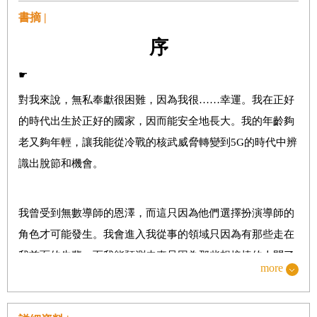
1.8
｜混亂的模式
書摘 |
1.9
｜最後一點「更多」
序
☛
第2章 運輸
對我來說，無私奉獻很困難，因為我很……幸運。我在正好
2.1
｜長路漫漫
的時代出生於正好的國家，因而能安全地長大。我的年齡夠
2.2
｜掙脫束縛：工業化運輸
老又夠年輕，讓我能從冷戰的核武威脅轉變到5G的時代中辨
2.3
｜貿易美國化
識出脫節和機會。
2.4
｜大逆轉
2.5
｜風暴中的港口
我曾受到無數導師的恩澤，而這只因為他們選擇扮演導師的
角色才可能發生。我會進入我從事的領域只因為有那些走在
我前面的先輩，而我能預測未來只因為那些想接棒的人問了
第3章 金融
more
我許多問題。沒有這整個社群，我的工作、甚至是我的生
3.1
｜貨幣：探索人跡罕至之境
活……將不可能存在。
3.2
｜資本大冒險