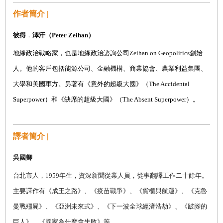
作者簡介 |
彼得
．
澤汗（Peter Zeihan）
地緣政治戰略家，也是地緣政治諮詢公司Zeihan on Geopolitics創始
人。他的客戶包括能源公司、金融機構、商業協會、農業利益集團、
大學和美國軍方。另著有《意外的超級大國》（The Accidental
Superpower）和《缺席的超級大國》（The Absent Superpower）。
譯者簡介 |
吳國卿
台北市人，
1959
年生，資深新聞從業人員，從事翻譯工作二十餘年。
主要譯作有《成王之路》、《疫苗戰爭》、《貨櫃與航運》、《克魯
曼戰殭屍》、《亞洲未來式》、《下一波全球經濟浩劫》、《跛腳的
巨人》、《國家為什麼會失敗》等。