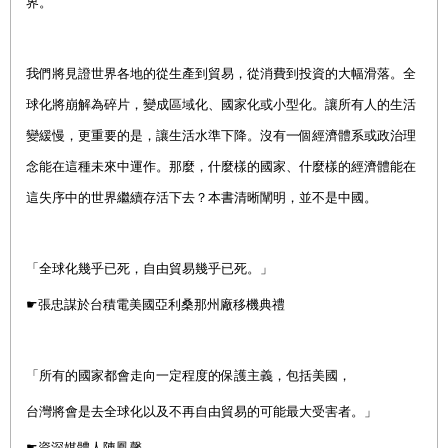
界。
我們將見證世界各地的從生產到貿易，從消費到投資的大幅滑落。全
球化將崩解為碎片，變成區域化、國家化或小型化。讓所有人的生活
變緩慢，更重要的是，讓生活水準下降。沒有一個經濟體系或政治理
念能在這種未來中運作。那麼，什麼樣的國家、什麼樣的經濟體能在
這失序中的世界繼續存活下去？本書清晰闡明，並不是中國。
「全球化幾乎已死，自由貿易幾乎已死。」
☛
張忠謀於台積電美國亞利桑那州廠移機典禮
「所有的國家都會走向一定程度的保護主義，包括美國，
台灣將會是去全球化以及不再自由貿易的可能最大受害者。」
☛
資深媒體人陳鳳馨