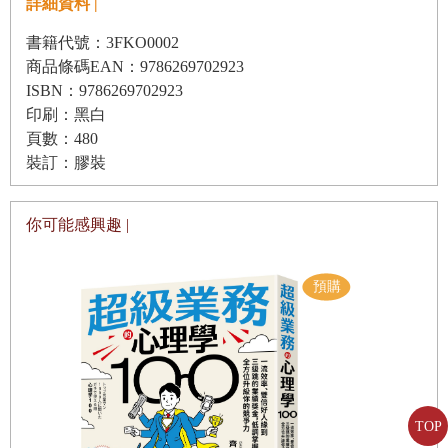
詳細資料 |
3.3
｜災難是相對的
書籍代號：3FKO0002
所以感謝你。感謝你們所有人。
3.4
｜人口結構和資本的逆轉
商品條碼EAN：9786269702923
ISBN：9786269702923
3.5
｜信用概況
☛
印刷：黑白
3.6
｜欺瞞未來助長失敗
頁數：480
世界就是如此的方式終結，沒有發生爆炸，只是輕啜了一
裝訂：膠裝
下。——艾略特（T. S. Eliot）
第4章 能源
你可能感興趣 |
4.1
｜能源與進步
假如我們有這麼幸運。——德國諺語
4.2
｜美國秩序下的石油秩序
4.3
｜石油地圖：當代版
前言 逆思考，迎接截然不同的全球體系
4.4
｜石油不只是石油
4.5
｜不只是石油，還有別的
過去大約一百年來的進步有點像經歷一場閃電戰。從馬拉車
4.6
｜為未來加油
到客運火車，到家庭汽車，再到稀鬆平常的空中旅行。從算
TOP
盤到計算機，到桌上型電腦，再到智慧型手機。從鐵到不鏽