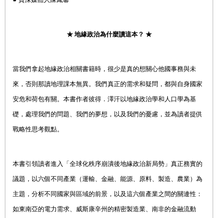
★ 地緣政治為什麼讀這本？ ★
當我們拿起地緣政治相關書籍時，很少是真的想關心他國事務與未
來，否則那讀地理課本無異。我們真正的需求和疑問，都與自身國家
安危和荷包有關。本書作者彼得．澤汗以地緣政治學和人口學為基
礎，處理我們的問題、我們的夢想，以及我們的憂慮，並為讀者提供
戰略性思考觀點。
本書引領讀者進入「全球化秩序崩潰後地緣政治新局勢」真正務實的
議題，以六個不同產業（運輸、金融、能源、原料、製造、農業）為
主題，分析不同國家與區域的前景，以及這六個產業之間的關連性：
如東南亞的電力需求、威斯康辛州的精密製造業、南非的金融流動