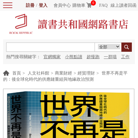
0
註冊
/
登入
會員中心
購物車
FAQ
線上讀者回函
熱門搜尋關鍵字：
官網獨家
小熊點讀
超慢跑
一群喵
工作
細胞
海洋圖書館
紅花
首頁
>
人文社科館
>
商業財經
>
經貿理財
>
世界不再是平
的：後全球化時代的供應鏈重組與地緣政治預測