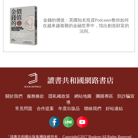
結語 可預期的黃金年代：二〇四〇
我似乎太快說這些了。
金錢的價值：英國知名投資Podcaster教你如何
在越來越複雜的金融世界中，找出創造財富的
法則。
在許多方面本書是我寫過的最典型的「我的」書。我的研究
領域正好是在地緣政治和人口學的交會處。地緣政治學研究
的是地方，探索有關我們的一切為什麼是我們身處何處的結
果。人口學研究的是人口結構。青少年的行為和三十幾歲的
人以及五十幾歲、七十幾歲的人不同。我把這兩個不同的主
題混合起來以預測未來。我的前三本書討論的正是國家的衰
關於我們
服務條款
隱私權政策
網站地圖
團購專區
防詐騙宣
亡和崛起，探究的是世界未來的「大圖像」。
導
常見問題
合作提案
年度出版品
聯絡我們
好站連結
▍未來大圖像
「讀書共和國出版集團版權所有」 Copyright©2017 Bookrep All Rights Reserved.