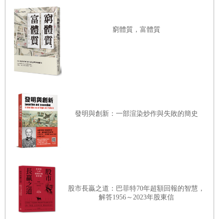
6.3
｜未來地圖
少，使死於這些原因的世界人口比率下降，創下有史以來的
6.4
｜製造一個新世界
紀錄。從歷史觀點看，我們正生活在太富裕與和平的尷尬
窮體質，富體質
（embarrassment of riches and peace）中。所有這些演進都
第7章 農業
有緊密交織的關係，彼此密不可分。但有一個簡單的事實往
7.1
往被忽略。
｜事關重大
7.2
｜脆弱性的地緣政治學
7.3
它們是人為的。我們一直生活在一個完美的時刻。
｜逃避或接受最壞的情況
發明與創新：一部渲染炒作與失敗的簡史
7.4
｜緩解饑荒
7.5
而它正在逝去。
｜擴大飲食，縮小飲食
7.6
｜農業與氣候變遷
7.7
過去幾十年的世界是我們這輩子有過最好的世界。現在這個
｜餵養新世界
世界不再變得更便宜、更好和更快，而是正在迅速地變成一
股市長贏之道：巴菲特70年超額回報的智慧，
7.8
｜第三騎士的長騎路
解答1956～2023年股東信
個更昂貴、更糟糕和更緩慢的世界。因為這個世界——我們
的世界——正在崩解。