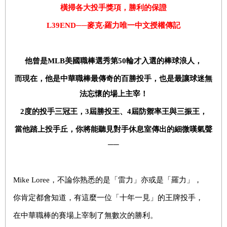
橫掃各大投手獎項，勝利的保證
L39END
──麥克‧羅力唯一中文授權傳記
他曾是MLB美國職棒選秀第50輪才入選的棒球浪人，
而現在，他是中華職棒最傳奇的百勝投手，也是最讓球迷無
法忘懷的場上主宰！
2
度的投手三冠王，3屆勝投王、4屆防禦率王與三振王，
當他踏上投手丘，你將能聽見對手休息室傳出的細微嘆氣聲
──
Mike Loree
，不論你熟悉的是「雷力」亦或是「羅力」，
你肯定都會知道，有這麼一位「十年一見」的王牌投手，
在中華職棒的賽場上宰制了無數次的勝利。