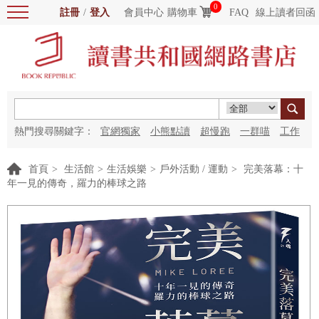
0
註冊
/
登入
會員中心
購物車
FAQ
線上讀者回函
熱門搜尋關鍵字：
官網獨家
小熊點讀
超慢跑
一群喵
工作
細胞
海洋圖書館
紅花
首頁
>
生活館
>
生活娛樂
>
戶外活動 / 運動
>
完美落幕：十
年一見的傳奇，羅力的棒球之路