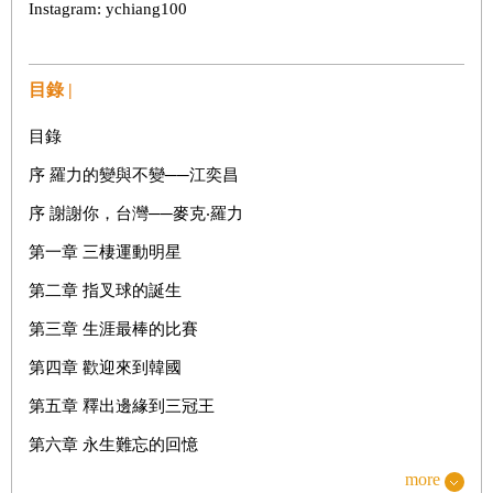
Instagram: ychiang100
目錄 |
目錄
序 羅力的變與不變──江奕昌
序 謝謝你，台灣──麥克‧羅力
第一章 三棲運動明星
第二章 指叉球的誕生
第三章 生涯最棒的比賽
第四章 歡迎來到韓國
第五章 釋出邊緣到三冠王
第六章 永生難忘的回憶
more
第七章 失望的賽季