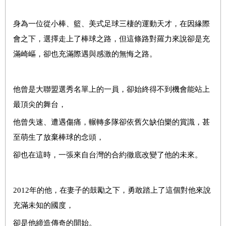
身為一位從小棒、籃、美式足球三棲的運動天才，在因緣際
會之下，選擇走上了棒球之路，但這條路對羅力來說卻是充
滿崎嶇，卻也充滿際遇與感激的無悔之路。
他曾是大聯盟選秀名單上的一員，卻始終得不到機會能站上
最頂尖的舞台，
他曾失速、遭遇傷痛，輾轉多隊卻依舊欠缺伯樂的賞識，甚
至萌生了放棄棒球的念頭，
卻也在這時，一張來自台灣的合約徹底改變了他的未來。
2012
年的他，在妻子的鼓勵之下，勇敢踏上了這個對他來說
充滿未知的國度，
卻是他締造傳奇的開始。