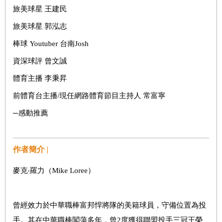
旅美球星 王建民
旅美球星 郭泓志
棒球 Youtuber 台南Josh
資深球評 曾文誠
體育主播 李秉昇
前體育台主播/現任網路體育節目主持人 常富寧
─感動推薦
作者簡介 |
麥克‧羅力（Mike Loree）
曾經效力於中華職棒富邦悍將隊的美籍球員，守備位置為投
手。其在中華職棒闖蕩多年，曾2度獲得聯盟投手三冠王榮