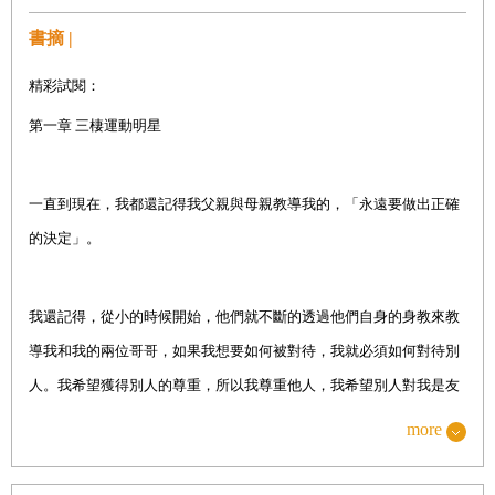
第八章 疫情之下
書摘 |
第九章 最強大的後盾
精彩試閱：
第十章 與傷病共處
第一章 三棲運動明星
第十一章 天秤兩側的選擇
第十二章 哩賀我是羅力
一直到現在，我都還記得我父親與母親教導我的，「永遠要做出正確
第十三章 如夢般的夜晚
的決定」。
第十四章 旅程的終點
我還記得，從小的時候開始，他們就不斷的透過他們自身的身教來教
導我和我的兩位哥哥，如果我想要如何被對待，我就必須如何對待別
人。我希望獲得別人的尊重，所以我尊重他人，我希望別人對我是友
善的，所以我對每一個人都非常友善。
more