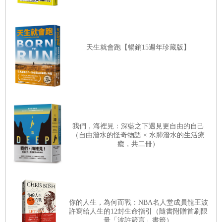
前都是我們社區少棒的教練。而我的母親除了負責接送我之外，我的
每一次練習跟比賽，她也總是會到場為我加油。那時所有少棒的獎盃
都被我放在衣櫃裡顯而易見的位置，當我看到它們時，就會感到很驕
天生就會跑【暢銷15週年珍藏版】
傲。對於棒球的熱愛，讓我少棒時期未曾錯過任何一場比賽，甚至每
當我鬧脾氣時，我的父母只要說不帶我去打棒球了，我就會立刻聽
話。
對於棒球的這股熱愛，在我逐漸長大之際，也漸漸擴散到了其他運動
我們，海裡見：深藍之下遇見更自由的自己
上。我哥哥在高中開始打美式足球，他的高中校隊很強，讓我很嚮
（自由潛水的怪奇物語 × 水肺潛水的生活療
癒，共二冊）
往。就在哥哥的耳濡目染之下，從八年級開始，我也跟隨他的腳步開
始打美式足球，擔任四分衛的位置。一直到高中畢業，我都是棒球，
籃球，美式足球三棲運動員。
你的人生，為何而戰：NBA名人堂成員龍王波
許寫給人生的12封生命指引（隨書附贈首刷限
在我高中加入運動校隊之後，在那裡所學到的一切影響了我往後身為
量「波許箴言」書籤）