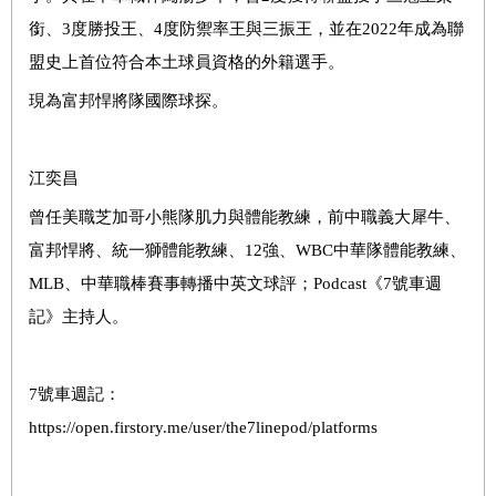
銜、3度勝投王、4度防禦率王與三振王，並在2022年成為聯
盟史上首位符合本土球員資格的外籍選手。
現為富邦悍將隊國際球探。
江奕昌
曾任美職芝加哥小熊隊肌力與體能教練，前中職義大犀牛、
富邦悍將、統一獅體能教練、12強、WBC中華隊體能教練、
MLB、中華職棒賽事轉播中英文球評；Podcast《7號車週
記》主持人。
7號車週記：
https://open.firstory.me/user/the7linepod/platforms