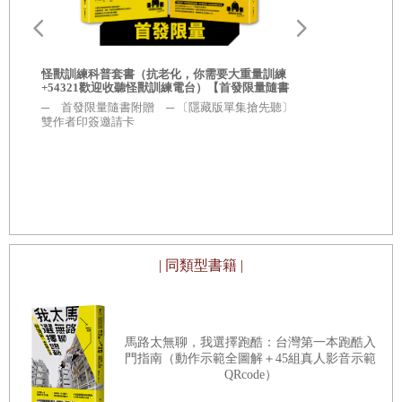
因為住在紐澤西的緣故，我們一家自然而然都是紐約大都會隊的球
迷，雖然在洋基爭冠的那幾年我們會替洋基隊加油，但我們對於大都
怪獸訓練科普套書（抗老化，你需要大重量訓練
54321歡
+54321歡迎收聽怪獸訓練電台）【首發限量隨書
〔隱藏版單
會隊的忠誠卻從未因此改變。然而因為我們離大都會所在的皇后區有
附贈［隱藏版單集搶先聽+怪獸訓練螢光貼紙2款
─ 首發限量隨書附贈 ─ 〔隱藏版單集搶先聽〕
─ 首發限量
隨機出貨］】
雙作者印簽邀請卡
雙作者印簽
一段距離，我們小時候並沒有太多機會能夠進場看球，一年大概只有
一次機會能夠親臨球場，也因此讓我們三兄弟格外的珍惜。我還記得
當時我最喜歡的投手是古登(Doc Gooden)，而我最喜歡的選手是貝克
練
實
曼(Wally Backman) 跟戴克斯卓(Lenny Dykstra)，因為他們在場上拚勁
十足的樣子每每都讓我熱血沸騰，也因此，棒球成了我童年時光的一
切。
| 同類型書籍 |
小時候每年我都十分期待五月的到來，因為到了那時我可以跟童年玩
馬路太無聊，我選擇跑酷：台灣第一本跑酷入
伴們一起打球，當時我還加入了少棒隊，而我父母除了樂見我對於棒
門指南（動作示範全圖解＋45組真人影音示範
QRcode）
球的喜愛外，也很積極的參與在其中，我的父親更是一直到我十二歲