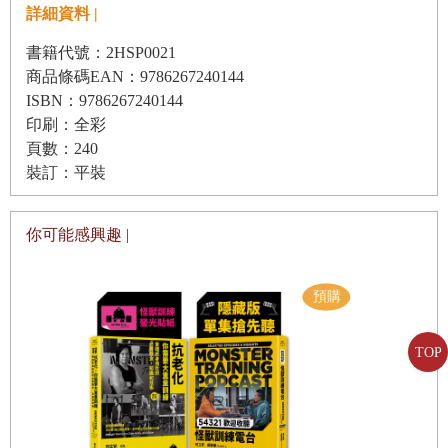
這影響了我的一生，甚至是影響了我最後踏上棒球這條路，以及來到
詳細資料 |
台灣、被大家所熟識、喜愛的所有決定。也因為有他們的愛，我的童
書籍代號：2HSP0021
年過程可以勇敢嘗試一切的可能，並總是能朝正確的方向前進。
商品條碼EAN：9786267240144
ISBN：9786267240144
印刷：全彩
我們一家是來自紐澤西的天主教家庭，住的小鎮離通往曼哈頓的林肯
頁數：240
隧道大約有四十五分鐘的車程，所以嚴格來說，我算是在紐約的市郊
裝訂：平裝
長大。我的父親是建築承包商，我小時候非常喜歡跟著他到工地去忙
東忙西的，而我的母親則是一名全職家庭主婦，負責照顧我們兄弟。
你可能感興趣 |
我的大哥提姆大我十歲，二哥鮑勃大我五歲，他們非常喜歡各種運
動。身為家中老么的我，自然而然地受到哥哥們的影響而也開始喜歡
TOP
運動，我們可以一整個夏天都在後院玩威浮球(Wiffle ball)。除此之
外，我們也會一起打籃球跟踢足球。我的童年，基本上都是在運動場
上度過的。