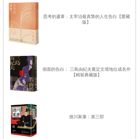
喬凡尼指著寫有天鵝的車站標誌的北邊。
「沒錯。咦，那個河岸是月夜嗎？」
思考的蘆葦：太宰治最真摯的人生告白【愛藏
版】
朝那邊一看，發出淺藍光芒的銀河畔，一整片銀色的天空芒
草正隨風沙沙起伏搖曳，掀起陣陣波浪。
「不是月夜喔。那是銀河，所以才會發光。」喬凡尼說，他
忽然開心得很想跳起來，他叩叩跺腳，把頭伸出車窗，高亢
地吹起〈星星巡行之歌〉的旋律，一邊拼命伸長脖子試圖看
假面的告白： 三島由紀夫奠定文壇地位成名作
清天河之水，起初怎麼看都看不分明。但是漸漸定睛望去，
【精裝典藏版】
可以看出那清澈的河水比玻璃和氫氣更加晶瑩剔透，許是眼
睛的錯覺，不時好像還會掀起紫色微波或像彩虹一樣閃爍光
芒，然後就此無聲流逝。原野上到處都有美麗的磷光三角標
豎立。遠處的看似渺小，近處的顯得巨大，遠處的發出橙色
德川家康：第三部
與黃色光芒格外清晰，近處的發出淡藍色光芒略顯模糊，或
三角形或方形，或為閃電或鎖鏈形，形形色色各不相同，在
整片原野上發光。喬凡尼簡直興奮極了，拼命甩頭。那一