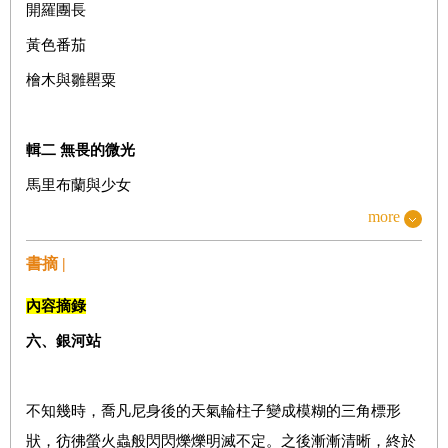
開羅團長
黃色番茄
檜木與雛罌粟
輯二
無畏的微光
馬里布蘭與少女
more
歐茲貝爾與大象
貓咪事務所
書摘 |
鎮北將軍與醫生三兄弟
內容摘錄
六、銀河站
輯三
真正的幸福
銀河鐵道之夜
不知幾時，喬凡尼身後的天氣輪柱子變成模糊的三角標形
大提琴手高修
狀，彷彿螢火蟲般閃閃爍爍明滅不定。之後漸漸清晰，終於