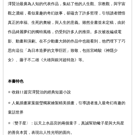
澤賢治最廣為人知的代表作品，集結了他的人生觀、宗教觀，與宇宙
觀之濃縮，看似童趣的奇幻故事，卻蘊含了許多哲理，引領讀者體悟
真正的幸福、生死的奧秘，與人生的意義。雖然全書並未定稿，由於
作品綺麗夢幻的獨特風格，仍受到許多人的推崇。多次被改編成電
影、動畫和演劇。在不少動畫大師的作品中也能看到，他們埋下了巧
思向這位「為日本造夢的文學巨匠」致敬，包括宮崎駿《神隱少
女》、藤子不二雄《大雄與銀河超特急》等。
本書特色
⭐
收錄
11
篇宮澤賢治的經典短篇小說
⭐
人氣插畫家葉懿瑩獨家繪製精美插畫，引導讀者進入最奇幻有趣的
童話世界
⭐
〈雙子星〉：以天上水晶宮的兩個童子，真誠幫助蠍子星與大烏星
的善良本質，表現出人性光明的面向。