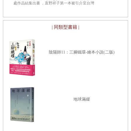
處作品結集出書 ，直野祥子第一本被引介至台灣
這時康帕內拉望著窗外，已經振作起精神，興沖沖地說：
的漫畫作品
「啊呀真糟糕，我忘記帶水壺了。也忘記帶素描簿。不過沒
關係。反正馬上就到天鵝站了。我真的很喜歡看天鵝。就算
| 同類型書籍 |
天鵝飛到河流的遠處，我肯定也看得見。」之後康帕內拉把
變成圓板狀的地圖轉來轉去一直打量。在那地圖中，沿著白
色的天河左岸的確有一條鐵軌不斷往南延伸。而那個地圖最
陰陽師11：三腳鐵環-繪本小說(二版)
了不起的地方，就是漆黑如夜的圓盤上，每個車站及三角
標、泉水，與森林，都分別鑲嵌了藍色、橘色與綠色的美麗
光芒。喬凡尼覺得好像在哪看過那個地圖。
「你這份地圖是在哪買的？這是黑曜石做的吧？」喬凡尼
問。
地球滿綴
「我在銀河車站拿到的。你沒有嗎？」
「噢，我大概是錯過了銀河站吧。我們現在的位置，是這裡
吧？」