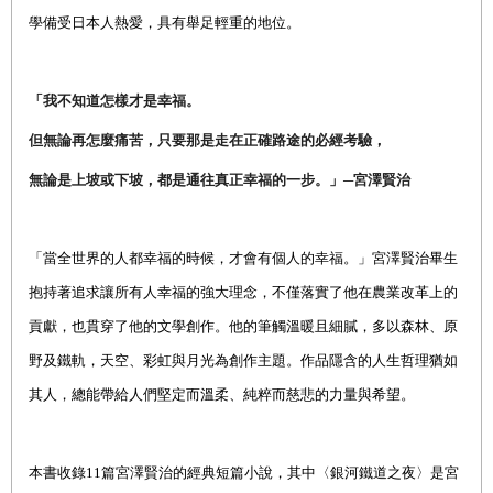
學備受日本人熱愛，具有舉足輕重的地位。
「我不知道怎樣才是幸福。
但無論再怎麼痛苦，只要那是走在正確路途的必經考驗，
無論是上坡或下坡，都是通往真正幸福的一步。」─宮澤賢治
「當全世界的人都幸福的時候，才會有個人的幸福。」宮澤賢治畢生
抱持著追求讓所有人幸福的強大理念，不僅落實了他在農業改革上的
貢獻，也貫穿了他的文學創作。他的筆觸溫暖且細膩，多以森林、原
野及鐵軌，天空、彩虹與月光為創作主題。作品隱含的人生哲理猶如
其人，總能帶給人們堅定而溫柔、純粹而慈悲的力量與希望。
本書收錄
11
篇宮澤賢治的經典短篇小說，其中〈銀河鐵道之夜〉是宮