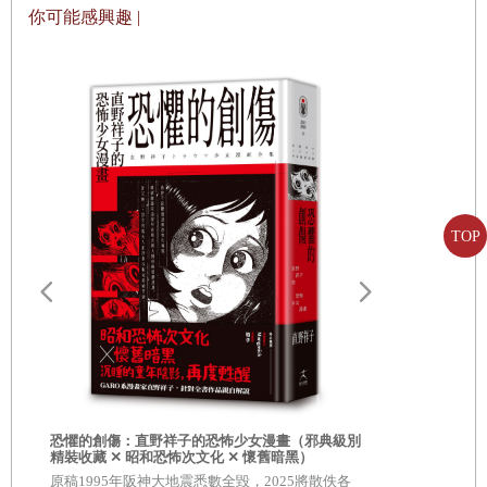
身材頎長的孩子，正把頭伸出車窗向外張望。而且那孩子的
你可能感興趣 |
肩膀形狀好像在哪看過，這麼一想，喬凡尼頓時更加渴望知
道對方是誰，再也按捺不住好奇。就在喬凡尼也想把頭伸出
車窗時，那孩子正好把頭縮回來，朝喬凡尼看過來。
原來是康帕內拉。
喬凡尼正想開口問康帕內拉「你之前就在這裡嗎」時，康帕
內拉已經先開口了：「大家雖然拼命跑，可是還是遲了一
TOP
步。扎奈里也是，雖然跑得很快還是沒趕上。」
喬凡尼暗想：「對了，我們現在是相約一起出來玩。」
「那我們要不要在哪裡等他們？」喬凡尼問，結果康帕內拉
愛最後停留
籤）
說，「扎奈里已經回去了。他爸爸來接他了。」
日本暢銷14
不知怎地，康帕內拉一邊這麼說，臉色卻有點發青，好像很
主演電影《
痛苦。於是喬凡尼也覺得好像在哪遺忘了甚麼，感覺怪怪
恐懼的創傷：直野祥子的恐怖少女漫畫（邪典級別
精裝收藏 ✕ 昭和恐怖次文化 ✕ 懷舊暗黑）
的，遂就此沉默。
原稿1995年阪神大地震悉數全毀，2025將散佚各