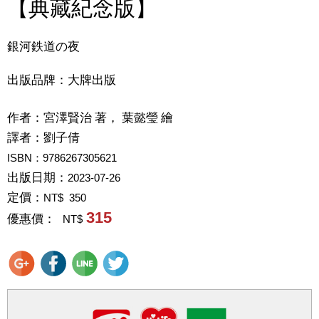
【典藏紀念版】
銀河鉄道の夜
出版品牌：大牌出版
作者：
宮澤賢治 著， 葉懿瑩 繪
譯者：
劉子倩
ISBN：9786267305621
出版日期：
2023-07-26
定價：
NT$ 350
315
優惠價：
NT$