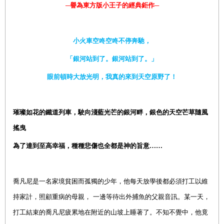
─譽為東方版小王子的經典鉅作─
小火車空咚空咚不停奔馳，
「銀河站到了。銀河站到了。」
眼前頓時大放光明，我真的來到天空原野了！
璀璨如花的鐵道列車，駛向
淺藍光芒的銀河畔，銀色的天空芒草隨風
搖曳
為了達到至高幸福，種種悲傷也全都是神的旨意……
喬凡尼是一名家境貧困而孤獨的少年，他每天放學後都必須打工以維
持家計，照顧重病的母親，
一邊等待出外捕魚的父親音訊。某一天，
打工結束的喬凡尼疲累地在附近的山坡上睡著了。不知不覺中，他竟