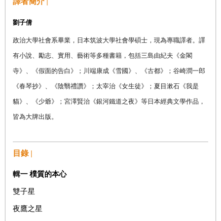
譯者簡介 |
劉子倩
政治大學社會系畢業，日本筑波大學社會學碩士，現為專職譯者。譯
有小說、勵志、實用、藝術等多種書籍，包括三島由紀夫《金閣
寺》、《假面的告白》；川端康成《雪國》、《古都》；谷崎潤一郎
《春琴抄》、《陰翳禮讚》；太宰治《女生徒》；夏目漱石《我是
貓》、《少爺》；宮澤賢治《銀河鐵道之夜》等日本經典文學作品，
皆為大牌出版。
目錄 |
輯一
樸質的本心
雙子星
夜鷹之星