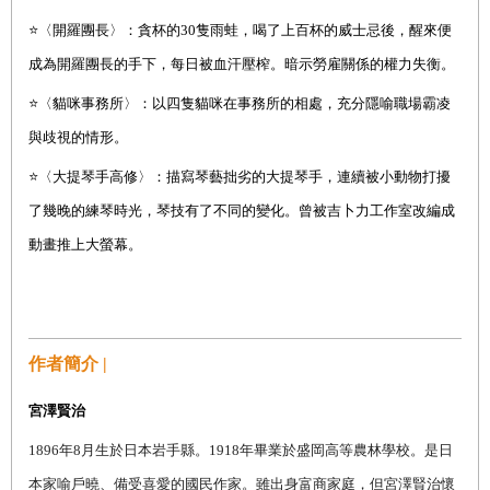
⭐
〈開羅團長〉：貪杯的
30
隻雨蛙，喝了上百杯的威士忌後，醒來便
成為開羅團長的手下，每日被血汗壓榨。暗示勞雇關係的權力失衡。
⭐
〈貓咪事務所〉：以四隻貓咪在事務所的相處，充分隱喻職場霸凌
與歧視的情形。
⭐
〈大提琴手高修〉：描寫琴藝拙劣的大提琴手，連續被小動物打擾
了幾晚的練琴時光，琴技有了不同的變化。曾被吉卜力工作室改編成
動畫推上大螢幕。
作者簡介 |
宮澤賢治
1896
年
8
月生於日本岩手縣。
1918
年畢業於盛岡高等農林學校。是日
本家喻戶曉、備受喜愛的國民作家。雖出身富商家庭，但宮澤賢治懷