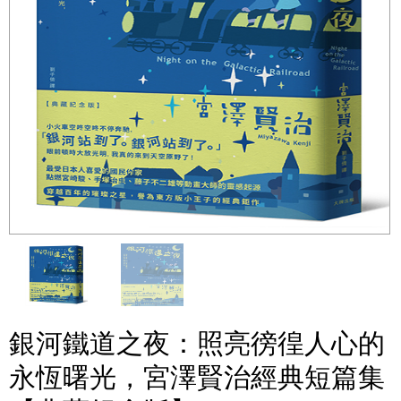
銀河鐵道之夜：照亮徬徨人心的
永恆曙光，宮澤賢治經典短篇集