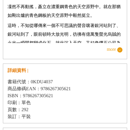
凜然不再動搖，矗立在濃重鋼青色的天空原野中。就在那猶
如剛出爐的青色鋼板的天空原野中毅然挺立。
這時，不知從哪傳來一個不可思議的聲音嚷著銀河站到了、
銀河站到了，眼前頓時大放光明，彷彿有億萬隻螢光烏賊的
火光一瞬間都變成化石，就此沉入天空，又好像鑽石公司為
more
了不讓鑽石的價格下跌，故意謊稱沒挖到鑽石卻偷偷囤貨居
奇，結果猛然被誰打翻了鑽石，一下子撒滿一地，眼前倏然
亮起，令喬凡尼不禁一再揉眼睛。
詳細資料 |
驀然回神才發現，打從剛才，喬凡尼搭乘的小火車就在空咚
書籍代號：0KDU4037
空咚不停奔馳。喬凡尼此刻竟然真的坐在夜間輕軌火車亮著
商品條碼EAN：9786267305621
ISBN：9786267305621
成排小黃燈的車廂內，從車窗望著外面。車廂中，鋪著藍色
印刷：單色
天鵝絨的座椅空蕩蕩的，對面漆成鼠灰色的壁面，有二顆巨
頁數：292
大的黃銅按鈕閃閃發亮。
裝訂：平裝
喬凡尼發現前排座位上，有個穿著看似濕淋淋的黑色外套、