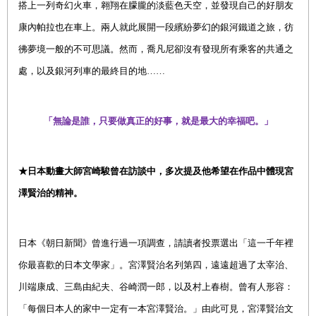
搭上一列奇幻火車，翱翔在朦朧的淡藍色天空，並發現自己的好朋友
康內帕拉也在車上。兩人就此展開一段繽紛夢幻的銀河鐵道之旅，彷
彿夢境一般的不可思議。然而，喬凡尼卻沒有發現所有乘客的共通之
處，以及銀河列車的最終目的地……
「
無論是誰，只要做真正的好事，就是最大的幸福吧。
」
★
日本動畫大師宮崎駿曾在訪談中，多次提及他希望在作品中體現宮
澤賢治的精神。
日本《朝日新聞》曾進行過一項調查，請讀者投票選出「這一千年裡
你最喜歡的日本文學家」。宮澤賢治名列第四，遠遠超過了太宰治、
川端康成、三島由紀夫、谷崎潤一郎，以及村上春樹。曾有人形容：
「每個日本人的家中一定有一本宮澤賢治。」由此可見，宮澤賢治文