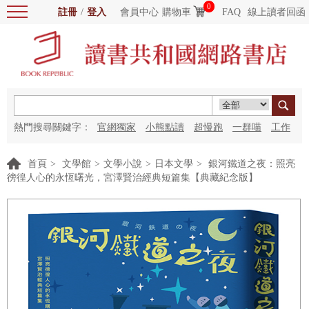
0
註冊
/
登入
會員中心
購物車
FAQ
線上讀者回函
熱門搜尋關鍵字：
官網獨家
小熊點讀
超慢跑
一群喵
工作
細胞
海洋圖書館
紅花
首頁
>
文學館
>
文學小說
>
日本文學
>
銀河鐵道之夜：照亮
徬徨人心的永恆曙光，宮澤賢治經典短篇集【典藏紀念版】