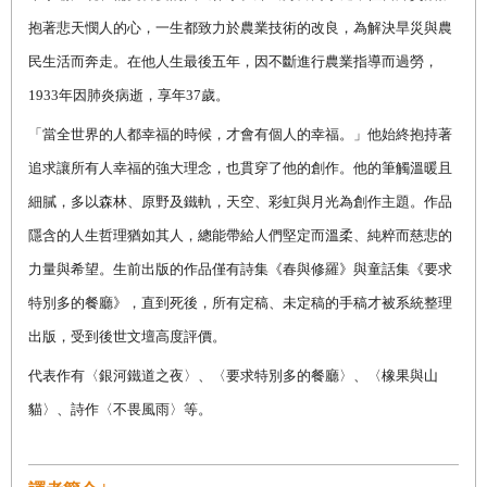
抱著悲天憫人的心，一生都致力於農業技術的改良，為解決旱災與農
民生活而奔走。在他人生最後五年，因不斷進行農業指導而過勞，
1933
年因肺炎病逝，享年
37
歲。
「當全世界的人都幸福的時候，才會有個人的幸福。」他始終抱持著
追求讓所有人幸福的強大理念，也貫穿了他的創作。他的筆觸溫暖且
細膩，多以森林、原野及鐵軌，天空、彩虹與月光為創作主題。作品
隱含的人生哲理猶如其人，總能帶給人們堅定而溫柔、純粹而慈悲的
力量與希望。生前出版的作品僅有詩集《春與修羅》與童話集《要求
特別多的餐廳》，直到死後，所有定稿、未定稿的手稿才被系統整理
出版，受到後世文壇高度評價。
代表作有〈銀河鐵道之夜〉、〈要求特別多的餐廳〉、〈橡果與山
貓〉、詩作〈不畏風雨〉等。