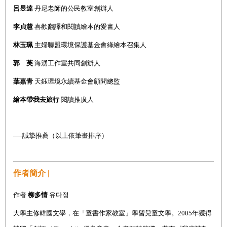
呂昱達
丹尼老師的公民教室創辦人
李貞慧
喜歡翻譯和閱讀繪本的愛書人
林玉珮
主婦聯盟環境保護基金會綠繪本召集人
郭 芙
海湧工作室共同創辦人
葉嘉青
天鈺環境永續基金會顧問總監
繪本帶我去旅行
閱讀推廣人
──誠摯推薦（以上依筆畫排序）
作者簡介 |
作者
柳多情
유다정
大學主修韓國文學，在「童書作家教室」學習兒童文學。2005年獲得