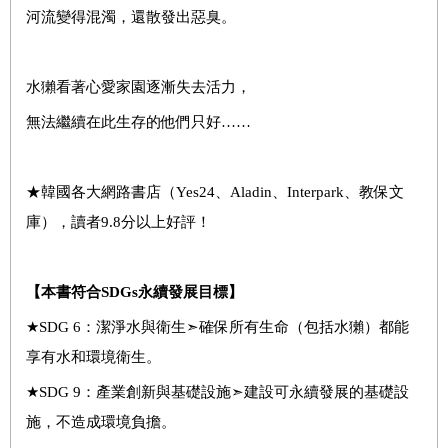
河流變得混濁，還散發出惡臭。
水獺看著心愛家園逐漸失去活力，
無法繼續在此生存的他們只好……
★韓國各大網路書店（Yes24、Aladin、Interpark、教保文
庫），讀者9.8分以上好評！
【本書符合SDGs永續發展目標】
★SDG 6：潔淨水與衛生
➣
確保所有生命（包括水獺）都能
享有水和環境衛生。
★SDG 9：產業創新與基礎設施
➣
建設可永續發展的基礎設
施，不造成環境負擔。