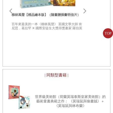
李歐‧李奧尼
親子共讀引導
柳林風聲【精品繪本版】（隨書贈插畫明信片）
20世紀最具
部經典，一
百年來最美的一本《柳林風聲》 英國文學大師 肯
子思考自己
尼思．葛拉罕 ✕ 國際安徒生大獎得獎畫家 羅伯英
潘 ✕ 翻譯名家 李靜宜 不容錯過的繪本經典，帶你
TOP
領略經典童話之美
| 同類型書籍 |
世界級美術館（荷蘭莫瑞泰斯皇家美術館）的
藝術童書典範之作： 《莫瑞鼠與偷畫賊》＋
《莫瑞鼠與林布蘭》