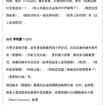
韓國「創評（Changbi）優良童書」企畫類特等獎。著有《我應該教
吐瓦魯游泳！》、《美人魚能在石油海洋中呼吸嗎？》、《我想去找
我爸爸》、《鱷魚消失在一個名牌包裡》、《世界上的符號》等（以
上皆為暫譯）。
繪者
李明愛
이명애
大學主修東洋畫，經常透過繪畫與孩子們交流。自寫自畫的繪本創作
有《塑膠島》（字畝文化出版），受到廣大回響，獲得多項圖書獎
項。插畫的繪本作品包含《如果聖誕老人是我爺爺》（暫譯）、《我
的鼻屎爺爺》（時報出版）、《我就是想贏！輸贏真的那麼重要？》
（童夢館出版）等。
環境繪本《塑膠島》榮獲布拉迪斯國際插畫雙年展（BIB）金牌獎。
兩度入選波隆那插畫展年度插畫家，並獲韓國NAMI國際繪本大賽
（Nami Concours）銀獎。