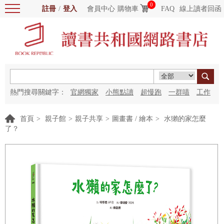
0
註冊
/
登入
會員中心
購物車
FAQ
線上讀者回函
熱門搜尋關鍵字：
官網獨家
小熊點讀
超慢跑
一群喵
工作
細胞
海洋圖書館
紅花
首頁
>
親子館
>
親子共享
>
圖畫書 / 繪本
>
水獺的家怎麼
了？