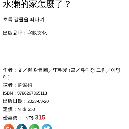
水獺的家怎麼了？
초록 강물을 떠나며
出版品牌：字畝文化
作者：
文／柳多情 圖／李明愛 (글／유다정 그림／이명
애)
譯者：
蘇懿禎
ISBN：9786267365113
出版日期：
2023-09-20
定價：
NT$ 350
315
優惠價：
NT$