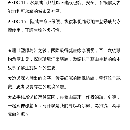
★SDG 11：永續城市與社區
➣
建設包容、安全、有抵禦災害
能力和可永續的城市及社區。
★SDG 15：陸域生命
➣
保護、恢復和促進領地生態系統的永
續使用，
守護
生物
的
多樣性。
★繼《塑膠島》之後，國際級得獎畫家李明愛，再一次從動
物角度出發，探討環境汙染議題，邀請孩子藉由生動的繪本
故事了解生態保育的重要。
★透過深入淺出的文字、優美細膩的圖像描繪，帶領孩子認
識、思考現實存在的環境問題。
★故事結尾保留想像空間，再藉由書末「作者的話」引導，
一起延伸想想看：有什麼是我們可以為水獺、為河流、為環
境做的呢？