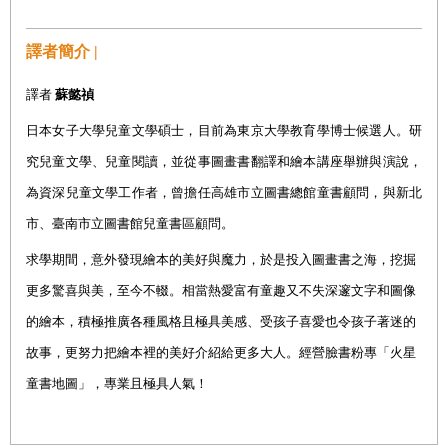
譯者簡介 |
譯者
蘇懿禎
日本女子大學兒童文學碩士，目前為東京大學教育學博士候選人。研
究兒童文學、兒童閱讀，並從事圖畫書翻譯和繪本講座舉辦與演說，
為資深兒童文學工作者，曾擔任高雄市立圖書總館童書顧問，與新北
市、臺南市立圖書館兒童書區顧問。
求學期間，意外發現繪本的美好與魔力，於是投入圖畫書之海，挖掘
更多驚喜與美，至今不輟。相當熱愛富有童趣又不失深邃文字和圖像
的繪本，積極推廣各種風格且極具美感、受孩子喜愛也令孩子著迷的
故事，更努力把繪本裡的美好介紹給更多大人。經營臉書粉專「火星
童書地圖」，專業且極具人氣！