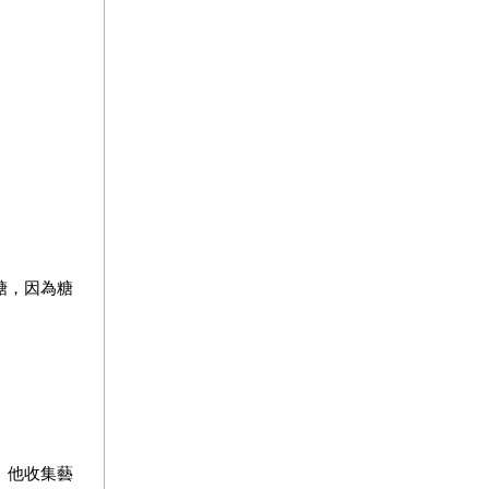
糖，因為糖
。他收集藝