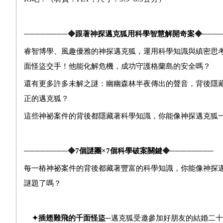
────────◆
跟著神探邁克狐用科學智慧解開奇案
◆───
睿智博學、風趣優雅的神探邁克狐，運用科學知識與縝密思
面怪盜交手！他能化解危機，成功守護格蘭島的安全嗎？
還有更多許多未解之謎：幽幽森林半夜傳出的聲音，背後隱
正的邁克狐？
這些神祕案件的背後都隱藏著科學知識，你能像神探邁克狐
────────◆
7
個謎團×7個科學破案關鍵
◆────────
每一樁神祕案件的背後都藏著豐富的科學知識，你能像神探
謎題了嗎？
✦
插翅難飛的千面怪盜
─
邁克狐受邀參加好朋友的結婚二十