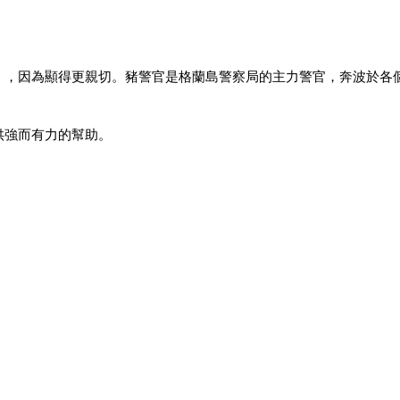
」，因為顯得更親切。豬警官是格蘭島警察局的主力警官，奔波於各
供強而有力的幫助。