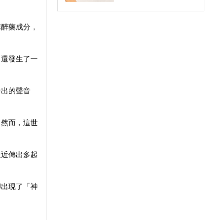
麻醉藥成分，
，還發生了一
發出的聲音
。然而，這世
最近傳出多起
卻出現了「神