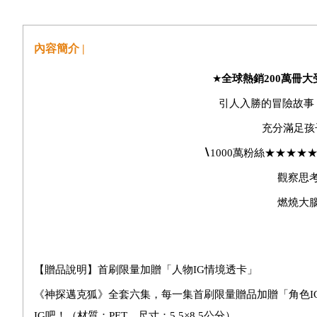
內容簡介 |
★
全球熱銷200萬冊
引人入勝的冒險故事
充分滿足孩
∖
1000
萬粉絲★★★★
觀察思
燃燒大
【贈品說明】首刷限量加贈「人物
IG
情境透卡」
《神探邁克狐》全套六集，每一集首刷限量贈品加贈「角色
I
IG
吧！（材質：
PET
，尺寸：
5.5
×
8.5
公分）