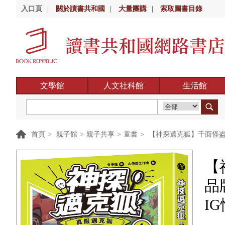
入口頁
|
關於讀書共和國
|
大量團購
|
索取圖書目錄
文學館
人文社科館
生活館
首頁
>
親子館
>
親子共享
>
童書
>
【神探邁克狐】千面怪盗
【
品
I