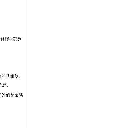
及解釋全部列
蟲的豬籠草、
壁虎。
末的偵探密碼