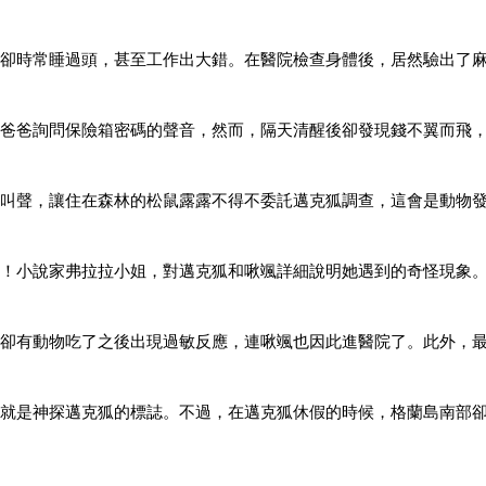
卻時常睡過頭，甚至工作出大錯。在醫院檢查身體後，居然驗出了
爸爸詢問保險箱密碼的聲音，然而，隔天清醒後卻發現錢不翼而飛
叫聲，讓住在森林的松鼠露露不得不委託邁克狐調查，這會是動物
！小說家弗拉拉小姐，對邁克狐和啾颯詳細說明她遇到的奇怪現象
卻有動物吃了之後出現過敏反應，連啾颯也因此進醫院了。此外，
就是神探邁克狐的標誌。不過，在邁克狐休假的時候，格蘭島南部