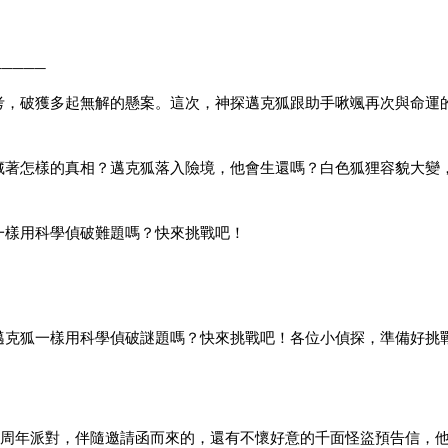
─────
考，破獲多起無解的懸案。這次，神探邁克狐跟助手啾颯再次與命運的
藏著怎樣的真相？邁克狐落入險境，他會生還嗎？白色狐狸容貌大變
一樣用科學偵破難題嗎？快來挑戰吧！
邁克狐一樣用科學偵破謎題嗎？快來挑戰吧！各位小偵探，準備好挑
周年派對，伴隨邀請函而來的，還有不懷好意的千面怪盜預告信，