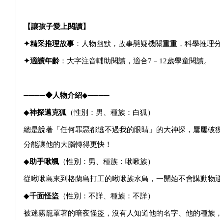
【讓孩子愛上閱讀】
✦
精采推理故事
：人物幽默，故事懸疑機關重重，科學推理
✦
適讀年齡
：大字注音輔助閱讀，適合7－12歲學童閱讀。
────
◆
人物介紹
◆────
◆
神探邁克狐
（性別：男、種族：白狐）
總是說著「任何罪惡都逃不過我的眼睛」的大神探，屢屢破
分能讓他的大腦轉得更快！
◆
助手啾颯
（性別：男、種族：啾啾族）
從啾啾島來到格蘭島打工的啾啾族水鳥，一開始不會講動物
◆
千面怪盜
（性別：不詳、種族：不詳）
被迷霧籠罩著的暗夜怪盜，沒有人知道他的名字、他的種族