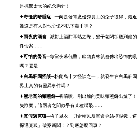
是棕熊太太的紀念胸針！
✦
奇怪的嗜睡症
─
一向是發電廠優秀員工的兔子彼得，最近
難道是有人對他心懷不軌下毒手嗎？
✦
雨夜的酒會
─
派對上酒酣耳熱之際，猴子老闆卻聽到他的
件命案……
✦
可怕的聲音
─
每當夜幕低垂，幽幽森林就會傳出恐怖的吼
嗎？還是……
✦
白馬莊園怪談
─
格蘭島十大怪談之一，就發生在白馬莊園
界上真的有靈異事件嗎？
✦
熊老闆的麵煎餅
─
香噴噴、剛出爐的美味麵煎餅出爐了！
失蹤案，這兩者之間似乎有某種聯繫……
✦
真假邁克狐
─
格子風衣、貝雷帽以及單邊金絲框眼鏡，這
探邁克狐」破案新聞！？到底怎麼回事？