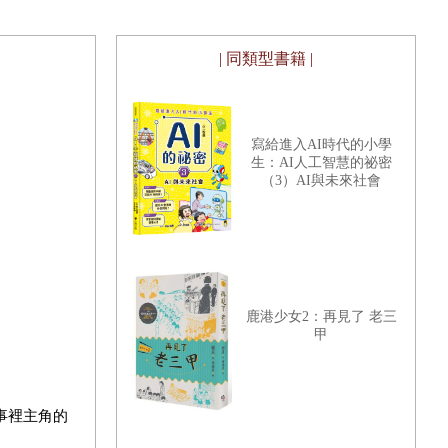
| 同類型書籍 |
寫給進入AI時代的小學
生：AI人工智慧的祕密
（3）AI與未來社會
鹿港少女2：再見了 老三
甲
事裡主角的