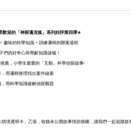
大受歡迎的「
神探邁克狐」系列好評第四彈
★
×
趣味的科學知識 × 訓練邏輯的辦案過程
子們的好奇心與學齡知識儲備！
★推薦，小學生最愛的「互動」科學偵探故事
∕
考，用邏輯推理找出案件線索
腦，用科學知識破解偵探難題
G
情境透明卡」乙張，收錄未公開故事情節插圖，讓我們一起追蹤故