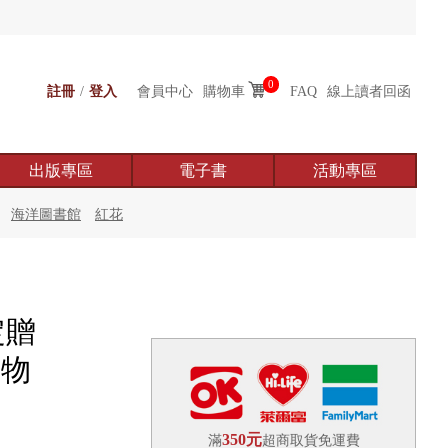
0
註冊
/
登入
會員中心
購物車
FAQ
線上讀者回函
出版專區
電子書
活動專區
海洋圖書館
紅花
定贈
人物
350元
滿
超商取貨免運費