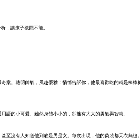
分析，讓孩子欲罷不能。
獲奇案。聰明帥氣，風趣優雅！悄悄告訴你，他最喜歡吃的就是棒棒
通用語的小可愛。雖然身體小小的，卻擁有大大的勇氣與智慧。
，甚至沒有人知道他到底是男是女。每次出現，他的偽裝都天衣無縫