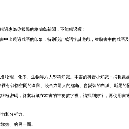
錯過專為你報導的格蘭島新聞，不能錯過喔！
書中出現過成語的印象，特別設計成語字謎遊戲，並將書中的成語
包含物理、化學、生物等六大學科知識。
本書的科普小知識：捕捉昆
巴裡有儲物空間的倉鼠、咬合力驚人的鱷龜、會變裝的白狐、斷尾的
戰終極密碼，答案就藏在本書的神祕數字裡，請找到數字，再使用書
察力和分析力。
琳娜娜
」的另一面。