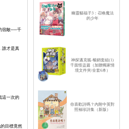
幽靈貓福子3：召喚魔法
的少年
宿敵──千
，誰才是真
神探邁克狐-暢銷套組(1)
千面怪盜篇（加贈獨家情
境文件夾/全套6本）
戰這一次的
你喜歡詩嗎？內附中英對
照袖珍詩集（新版）
他的目標竟然