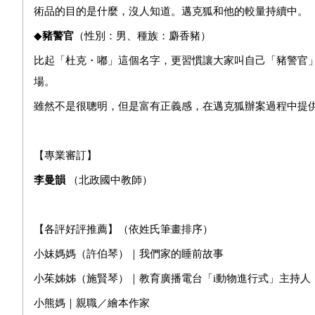
術品的目的是什麼，沒人知道。邁克狐和他的較量持續中。
◆
豬警官
（性別：男、種族：麝香豬）
比起「杜克・嘟」這個名字，更習慣讓大家叫自己「豬警官
場。
雖然不是很聰明，但是富有正義感，在邁克狐辦案過程中提
【專業審訂】
李曼韻
（北政國中教師）
【各評好評推薦】（依姓氏筆畫排序）
小妹媽媽（許伯琴）｜我們家的睡前故事
小茱姊姊（施賢琴）｜教育廣播電台「i動物進行式」主持人
小熊媽｜親職／繪本作家