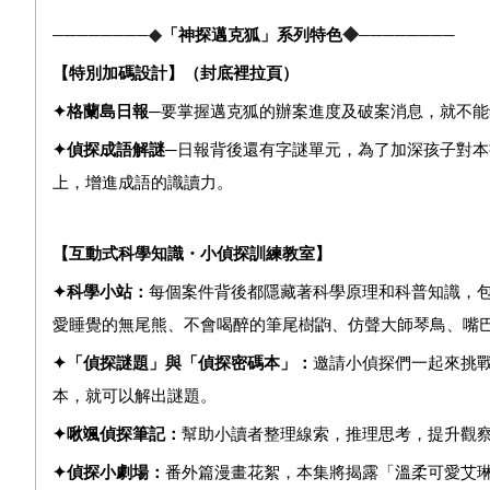
────────◆
「
神探邁克狐」
系列特色
◆────────
【特別加碼設計】（封底裡拉頁）
✦
格蘭島日報─
要掌握邁克狐的辦案進度及破案消息，就不能
✦
偵探成語解謎─
日報背後還有字謎單元，為了加深孩子對本
上，增進成語的識讀力。
【互動式科學知識・小偵探訓練教室】
✦
科學小站：
每個案件背後都隱藏著科學原理和科普知識，
愛睡覺的無尾熊、不會喝醉的筆尾樹鼩、仿聲大師琴鳥、嘴
✦
「偵探謎題」與「偵探密碼本」：
邀請小偵探們一起來挑
本，就可以解出謎題。
✦
啾颯
偵探筆記：
幫助小讀者整理線索，推理思考，提升觀
✦
偵探小劇場：
番外篇漫畫花絮，本集將揭露「
溫柔可愛艾