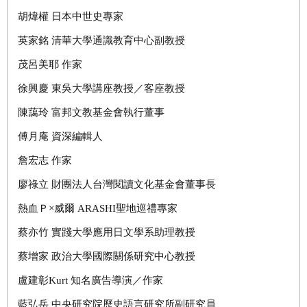
胡煒權
日本中世史專家
英家銘
清華大學通識教育中心副教授
茂呂美耶
作家
徐興慶
東吳大學講座教授／客座教授
陳藹玲
富邦文教基金會執行董事
傅月庵
資深編輯人
詹宏志
作家
廖祿立
財團法人台灣閱讀文化基金會董事長
熱血Ｐ×威爾
ARASHI
聖地巡禮專家
蔡亦竹
實踐大學應用日文學系助理教授
蔡增家
政治大學國際關係研究中心教授
盧建彰
Kurt
知名廣告導演／作家
藍弘岳
中央研究院歷史語言研究所副研究員