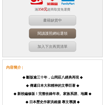
350元
滿
超商取貨免運費
書籍缺貨中
閱讀護照網站選領
加入下次再買清單
內容簡介 |
◆
斷版逾三十年，山岡莊八經典再現
◆
◆
傳遞日本大和精神的文學巨著
◆
◆
新校編修版！完整收錄年表、家族系譜、地圖
◆
◆
日本歷史作家洪維揚
專文導讀
◆