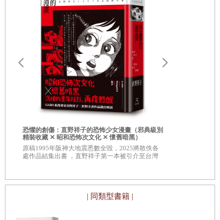
幕末慶應年間（一八六五至六八），當時倒幕已成薩長共同
第二卷 獅子之座
的目標，為爭取更多勢力的支持而不惜醜化幕府；不只醜化
遙遠的盼望
幕府，連帶幕府的創立者德川家康也被妖魔化。原本為日本
秋霜城
帶來二百多年泰平繁榮的家康，一夕之間成為上欺朝廷天
桔梗
皇、下凌武士庶民的壞蛋。醜化幕府、妖魔化家康的同時，
一粒米
武力倒幕也堂而皇之變得理所當然。明治時代採取王政復
愛最後停留
籤）
古，政權返還天皇（儘管實際上並非如此），諷刺的是，數
人質出發
日本暢銷14
百年來已無親政經驗的天皇，其威望的積累卻是建立在詆毀
主演電影《
潮見坂
被打倒的幕府上，當然，也包括了妖魔化家康。
恐懼的創傷：直野祥子的恐怖少女漫畫（邪典級別
戀慕秋雨
精裝收藏 ✕ 昭和恐怖次文化 ✕ 懷舊暗黑）
二戰的失敗，讓躋身世界列強的日本墜入深淵，連帶地讓明
原稿1995年阪神大地震悉數全毀，2025將散佚各
孤獨的母親
處作品結集出書 ，直野祥子第一本被引介至台灣
治以來被低估的德川家康有了重新評估的機會。戰後日本，
的漫畫作品
流星
生活水準僅只戰前的一半，尚還不如戰時，其慘狀堪比在有
無守之城
「海道一の弓取り（東海道第一射手）」之稱的今川義元治
| 同類型書籍 |
雪月花
理下的三河人民。這種環境相似的投射作用，讓日本人開始
重新審視德川家康，學習他在逆境忍耐刻苦、順境積極進取
紅暈