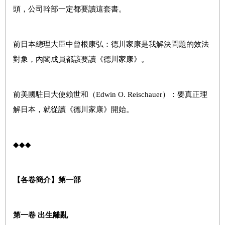
頭，公司幹部一定都要讀這套書。
前日本總理大臣中曾根康弘：德川家康是我解決問題的效法
對象，內閣成員都該要讀
《德川家康》。
前美國駐日大使賴世和（
Edwin O. Reischauer
）：要真正理
解日本，就從讀
《德川家康》開始
。
◆◆◆
【
各卷簡介
】
第一部
第一卷
出生離亂