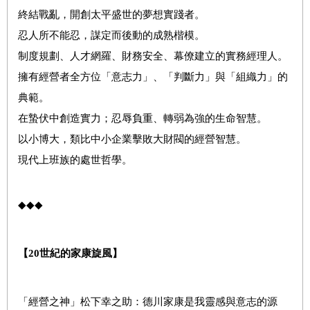
終結戰亂，開創太平盛世的夢想實踐者。
忍人所不能忍，謀定而後動的成熟楷模。
制度規劃、人才網羅、財務安全、幕僚建立的實務經理人。
擁有經營者全方位「意志力」、「判斷力」與「組織力」的
典範。
在蟄伏中創造實力；忍辱負重、轉弱為強的生命智慧。
以小博大，類比中小企業擊敗大財閥的經營智慧。
現代上班族的處世哲學。
◆◆◆
【
20
世紀的家康旋風】
「經營之神」松下幸之助：德川家康是我靈感與意志的源