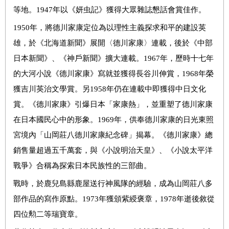
等地。
1947
年以《妍虫記》獲得大眾雜誌懇話會賞佳作。
1950
年，將德川家康定位為以理性主義探求和平的建設英
雄，於《北海道新聞》展開〈德川家康〉連載，後於《中部
日本新聞》、《神戶新聞》擴大連載。
1967
年，歷時十七年
的大河小說《德川家康》寫就並獲得長谷川伸賞，
1968
年榮
獲吉川英治文學賞。另
1958
年仍在連載中即獲得中日文化
賞。《德川家康》引爆日本「家康熱」，並重塑了德川家康
在日本國民心中的形象。
1969
年，供奉德川家康的日光東照
宮境內「山岡莊八德川家康紀念碑」揭幕。《德川家康》總
銷售量超過五千萬套，與《小說明治天皇》、《小說太平洋
戰爭》合稱為探索日本民族性的三部曲。
戰時，於鹿兒島縣鹿屋送行神風隊的經驗，成為山岡莊八多
部作品的寫作原點。
1973
年獲頒紫綬褒章，
1978
年逝後敘從
四位勲二等瑞寶章。