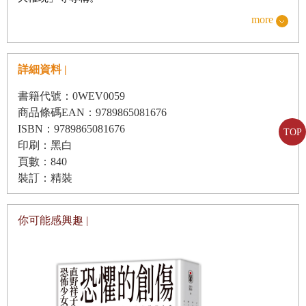
輪迴
more
不僅如此，家康的陵寢坐落在現今櫪木縣日光市，日光東照
謀略
宮是世界文化遺產「日光的社寺」（包含日光東照宮、日光
戰國夫婦
二荒山神社、日光山輪王寺）中最耀眼的景點，在江戶時
詳細資料 |
秋雷
代，就連朝廷也會專程派出日光例幣使，行走在專供敕使行
書籍代號：0WEV0059
走的「例幣使街道」，前往日光東照宮獻上幣帛，而全國各
別離
商品條碼EAN：9789865081676
地均有祭祀家康的東照宮，終年香火不斷。
ISBN：9789865081676
希望之梅
TOP
印刷：黑白
家康死後的諡號由其生前信任的側近南光坊天海提議，得到
浴池問答
頁數：840
二代將軍秀忠認可，定調為「東照大權現」。「權現」為神
裝訂：精裝
想夫憐
道用語，係指佛教中的佛或菩薩以日本眾神之姿態降臨日
櫻花浴
本，依當時盛行的神佛習合理論而言，東照大權現是佛教東
你可能感興趣 |
春雷之宴
方淨土淨琉璃世界的主宰者藥師如來（全名藥師琉璃光如
來，與日光菩薩、月光菩薩並稱「東方三聖」）的垂迹，由
此觀之，江戶時代的家康不僅超凡入聖，更臻神佛之境，殊
第一卷後記：
德川家康，我的《戰爭與和平》
遇之榮在日本史上鮮有匹敵者！