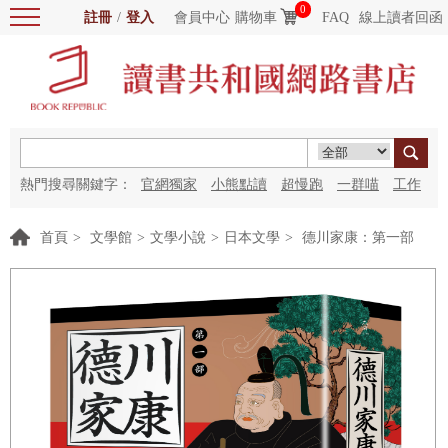
0
註冊
/
登入
會員中心
購物車
FAQ
線上讀者回函
熱門搜尋關鍵字：
官網獨家
小熊點讀
超慢跑
一群喵
工作
細胞
海洋圖書館
紅花
首頁
>
文學館
>
文學小說
>
日本文學
>
德川家康：第一部