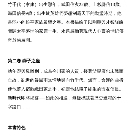
竹千代（家康）出生那年，武田信玄
22
歲、上杉謙信
13
歲、
織田信長
9
歲；出生於英雄們夢想制霸天下的動盪時期，他
是弱小的松平家族希望之星。本書描繪了以剛毅與才智謀略
開闢太平盛世的家康一生。永遠感動著現代人心靈的世紀傳
奇於焉展開。
第二卷
獅子之座
幼年即與母離別，成為今川家的人質，接著父親廣忠未戰而
亡故，亂世的暴風雨無情地襲向竹千代。然而，命運的曲折
使他落入宿敵織田家之手，卻讓他結識了終生的盟友信長。
新時代即將揭幕──如此的相遇，無疑標誌著歷史進程的十
字路口……
本書特色