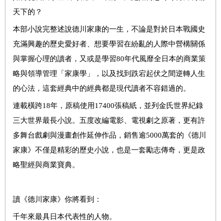
天下的？
本部小說完整述說德川家康的一生，不論是對於日本戰國史
充滿興趣的歷史愛好者、想要學習在紛亂的人際中營構關係
與掌握心理的讀者，又或是學習
80
年代風靡全日本的商業策
略與領導管理「家康學」，以及找到跌宕起伏之間逆轉人生
的心法，這套經典中的經典都是現代讀者不容錯過的。
連載橫跨
18
年，原稿使用
17400
張稿紙，並列金氏世界紀錄
三大世界最長小說。五度改編電影、電視劇之原著，更有許
多舞台戲劇與漫畫創作延伸作品，銷售逾
5000
萬套的《德川
家康》不僅是精彩的歷史小說，也是一套勵志傳奇，更是政
略聖經與商業寶典。
讀《德川家康》你將看到：
千年來最具日本代表性的人物。