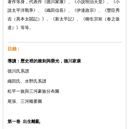
著作等身，代表作《德川家康》、《小說明治天皇》、《小
說太平洋戰爭》、《織田信長》、《伊達政宗》、《豐臣秀
吉（異本太閤記）》、《新太平記》、《柳生宗矩（春之坂
道）》等等。
目錄 |
導讀：
歷史裡的棘刺與榮光，德川家康
德川氏系譜
織田氏、水野氏系譜
松平一族與三河豪族分布圖
尾張、三河概要圖
第一卷 出生離亂