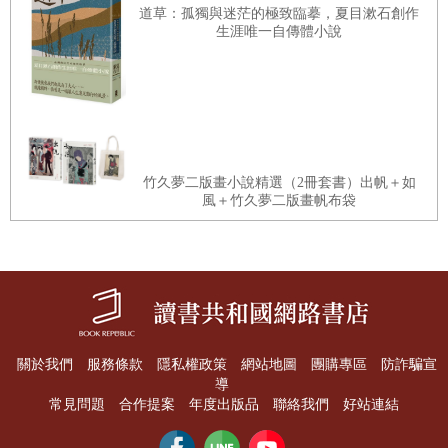
令人訝異的是，寫出超過千萬字、連載長達十七年的山岡莊
道草：孤獨與迷茫的極致臨摹，夏目漱石創作
生涯唯一自傳體小說
八，只有高等小學校（戰前小學分成尋常小學和高等小學兩
種，各修業四年，高等小學相當於現在的國小五、六年級到
國中一、二年級）肄業的學歷，與吉川英治相同資歷，而略
遜松本清張（高等小學校畢業）。
肄業後身為家中獨子的山岡莊八選擇上京，學歷不起眼且又
竹久夢二版畫小說精選（2冊套書）出帆＋如
沒有一技之長的他，進入了印刷業。企圖心強烈的他不願終
風＋竹久夢二版畫帆布袋
生只是個印刷工，幾年後與親戚合資成立印刷廠，然而昭和
初期的不景氣壓垮了他的印刷廠，為了糊口，只好於昭和七
（一九三二）年轉換跑道改入報社《萬里閣》，在隸屬該報
的雜誌《暴力團》（ギャング，Gang）擔任編輯。山岡莊八
不滿足編輯的身分，他也在《暴力團》連載自己的處女作
關於我們
服務條款
隱私權政策
網站地圖
團購專區
防詐騙宣
《變態銀座十日談》（変態銀座デカメロン）。
導
常見問題
合作提案
年度出版品
聯絡我們
好站連結
之後幾年，山岡莊八過著身兼雜誌《暴力團》編輯以及在數
本雜誌上連載著作的雙重身分，這段期間開始以「山岡莊