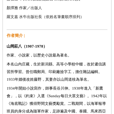
顏擇雅
作家／出版人
羅文嘉
水牛出版社長（依姓名筆畫順序排列）
作者簡介 |
山岡莊八（
1907-1978
）
作家、小說家，以歷史小說最為著名。
本名山內庄藏，生於新潟縣。高等小學校中輟，改於遞信講
習所學習。曾任職郵局、印刷廠撿字工，擔任雜誌編輯。
1933
年婚後改姓藤野，其妻亦以山岡道枝為筆名。
1934
年開始小說寫作，師事長谷川伸。
1938
年進入「新鷹
會」，以《約束》入選《
Sunday
每日大眾文藝》。
1942
年以
《海底戰記》獲得野間文藝獎勵賞。二戰期間，以海軍報導
班員的身分成為隨軍作家，足跡遍及中國、泰國、馬來西亞