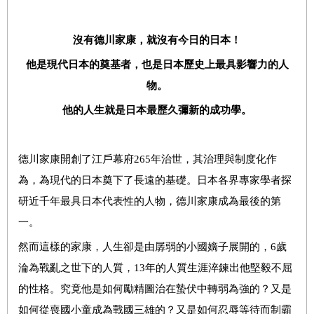
沒有德川家康，就沒有今日的日本！
他是現代日本的奠基者，也是日本歷史上最具影響力的人
物。
他的人生就是日本最歷久彌新的成功學。
德川家康開創了江戶幕府
265
年治世，其治理與制度化作
為，為現代的日本奠下了長遠的基礎。日本各界專家學者探
研近千年最具日本代表性的人物，德川家康成為最後的第
一。
然而這樣的家康，人生卻是由孱弱的小國嫡子展開的，
6
歲
淪為戰亂之世下的人質，
13
年的人質生涯淬鍊出他堅毅不屈
的性格。究竟他是如何勵精圖治在蟄伏中轉弱為強的？又是
如何從喪國小童成為戰國三雄的？又是如何忍辱等待而制霸