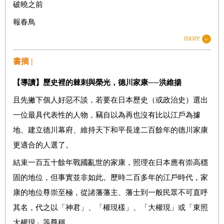
破曉之前
報春鳥
more
雨之蕾
春陽
書摘 |
馬蹄印
【導讀】歷史裡的棘刺與榮光，德川家康──洪維揚
女性之歌
且先撇下個人好惡不談，若要在日本歷史（或政治史）選出
陷阱連環
一位最具代表性的人物，竊自以為再也沒有比以江戶為據
亂萩
地、建立德川幕府、維持天下和平長達二百餘年的德川家康
小豆坂
更適合的人選了。
今生未來
結束一百五十餘年戰國亂世的家康，照理在日本應有崇高穩
固的地位，但事實並非如此。歷時二百多年的江戶時代，家
冬來了
康的地位尊崇至極，從諸藩藩主、藩士到一般民眾不可直呼
晴天、陰日
其名，代之以「神君」、「權現樣」、「大權現」或「東照
塵土之嘆
大權現」等尊稱。