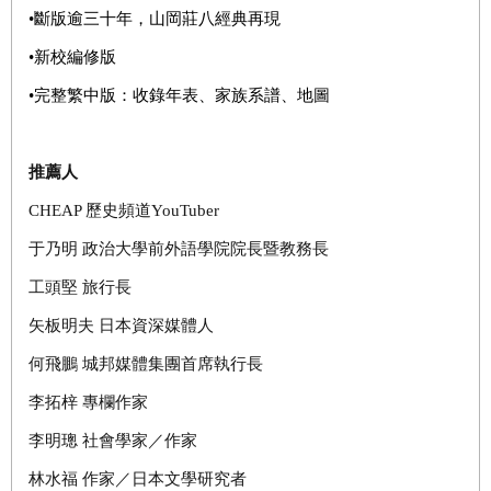
•
斷版逾三十年，山岡莊八經典再現
•
新校編修版
•
完整繁中版：收錄年表、家族系譜、地圖
推薦人
CHEAP
歷史頻道
YouTuber
于乃明
政治大學前外語學院院長暨教務長
工頭堅
旅行長
矢板明夫
日本資深媒體人
何飛鵬
城邦媒體集團首席執行長
李拓梓
專欄作家
李明璁
社會學家／作家
林水福
作家／日本文學研究者