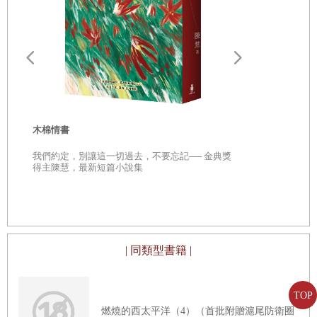
媽媽的時光機（二）
什麼也沒寫
《病從所願》完稿後
可得兩百讚
命運的敲門聲
同樣的照片
術前禱告
色彩悖論(0
配上一首詩
醒來
神
從「想討所
可得五十讚
年人們的 脫
木棉情書
我們約定，別讓這一切過去，不要忘記── 金典獎
得主陳慧，最新短篇小說集
5.
● 足夠的理由
「打死你這隻貓！」
「我要送蚊子去醫院。」
原來愛星星是中二病症狀啊
經常把最恨的蚊子
| 同類型書籍 |
原來愛月亮是更年期症狀呢
講成最愛的貓
夢中的照片
佛洛伊德說
TOP
阿宅就是酸
燃燒的西太平洋（4）（首批附贈滬尾防衛圈
世上所有的口誤