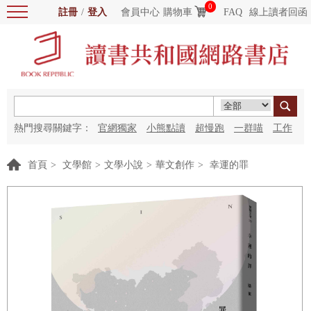
0
註冊
/
登入
會員中心
購物車
FAQ
線上讀者回函
熱門搜尋關鍵字：
官網獨家
小熊點讀
超慢跑
一群喵
工作
細胞
海洋圖書館
紅花
首頁
>
文學館
>
文學小說
>
華文創作
>
幸運的罪