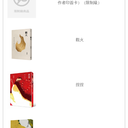
作者印簽卡）（限制級）
何者較難
都是有意義的
都會區
接地氣
6.
在這個美麗的星球上
感冒的三隻貓
觀火
後來那個便當盒跟著我回家了
組成了鼻塞音各有巧妙的
時代輾壓三部曲
喵管三重奏
7.
捏捏
● 永無止境的現在
我累世的罪
以牠碧綠色的雙眸
早頓／早餐
靜靜凝視著我
大厭倦
非常嚴肅而儉約的人生規劃