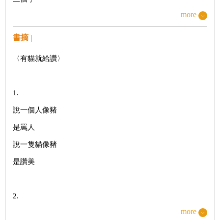
more
雨盾與詩矛
無—去
書摘 |
〈有貓就給讚〉
● 怎麼可能
1.
說一個人像豬
是吧
是罵人
你的樣子
說一隻貓像豬
漂漂的認知（我不敢說是障礙）
是讚美
矛盾的連接詞
空谷回音（毛毛的）
2.
頭毛
more
說一個人臭臉