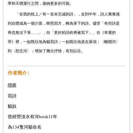
學和天體運行之間，接納更多的可能。
「在我的枕上／有一首未完成的詩」，走到中年，詩人漸漸感
到自體成為一個介面，映照四方，轉為筆下的詩。儘管「有些詩是
再也無法下筆……」，但「更好的詩終將被寫下」。在《幸運的
罪》裡，一如既往地為貓寫詩；一如既往地道在屎溺；〈離開河〉
到〈想念河〉；增加了幾分抒情，有別以往。
作者簡介 |
隱匿
寫詩
貓奴
曾經營淡水有河book11年
為134隻河貓命名