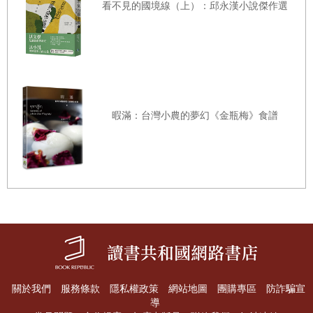
看不見的國境線（上）：邱永漢小說傑作選
業（障）配（送）蚊
別逼我我能說的吉祥話就是這樣
*貓的台語讀音「niau-á」，蚊子台語蠓仔「báng-á」，故經
背負之物
常出現口誤。
夢境逃生指南
不眠之夜是為誰而準備的呢
暇滿：台灣小農的夢幻《金瓶梅》食譜
我的群集
〈偶爾也該有人為電風扇寫一首詩〉
你和我
毀壞之物
僅僅是一段落在電風扇面的朝陽
就為我們帶來了滿室奇光幻影秀
隨著轉動的扇葉流溢於四壁之間
● 0.018秒
光點忽而壯大絢爛忽而隱微渺小
關於我們
服務條款
隱私權政策
網站地圖
團購專區
防詐騙宣
有時是流金綴銀的萬花筒舞台燈
導
時間是小偷