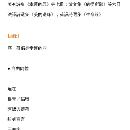
著有詩集《幸運的罪》等七冊；散文集《病從所願》等六冊
法譯詩選集《美的邊緣》；荷譯詩選集《生命線》
目錄 |
序 孤獨是幸運的罪
● 自由肉體
遍在
群青／臨暗
阿嬤與蓓蓓
蚯蚓宣言
三個字