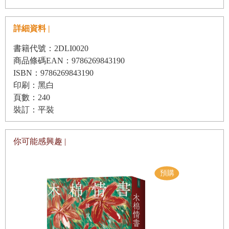
成分
是罵人
文法課
詳細資料 |
說一隻貓臭臉
有貓就給讚
是讚美
書籍代號：2DLI0020
死後
商品條碼EAN：9786269843190
ISBN：9786269843190
3.
印刷：黑白
頁數：240
貓奴抱怨他的貓
裝訂：平裝
● 冤獄
昨天又幹了什麼什麼壞事
虧伊歷山／ 南管
其實呢
你可能感興趣 |
在九槍之中
都是在炫耀
至少你現在籠子外面了
眾目睽睽
4.
趁亂告白
在社群媒體上
母親的畫像
貼貓的照片