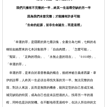
我們只擁有不完整的一半，終其一生追尋空缺的另一半
因為我們未曾完整；才能擁有許多可能
「生命的起源，並非生命誕生，而是這裡」
「幸運的罪」是隱匿的第七冊詩集，全書分為七輯，七輯的名
稱恰如她歷來的七本詩集順序：「自由肉體」、「怎麼可能」、
「冤獄」、「足夠的理由」、「永無止盡的現在」、「0.018秒」、
「幸運的罪」。
幸運的罪，是來自於基督教義的概念，後經神祕主義者西蒙・韋
伊的詮釋，人終其一生必須去尋找失落的另一半。無法完整的自
我，對詩人來說，反而是無限的機會，能與定型的自己形成互補、
補完缺陷的特質，成為自己也從未設想過的人。找尋另一半的過
程，同時也是詩的契機。在不斷地尋覓過程中，在詩人所信仰的文