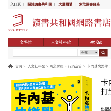
入口頁
|
關於讀書共和國
|
大量團購
|
索取圖書目錄
文學館
人文社科館
生活館
首頁
>
人文社科館
>
商業財經
>
行銷企管
>
卡內基快樂學：
卡
打
出版