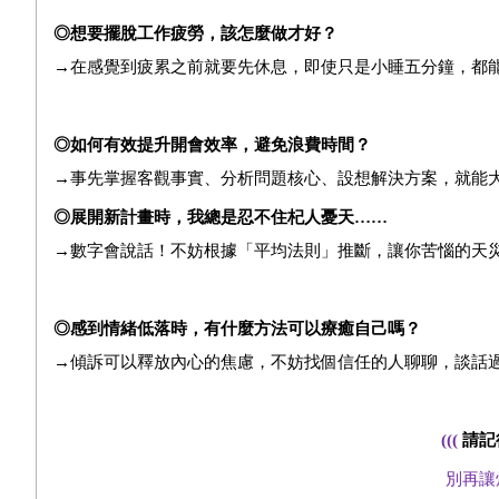
◎想要擺脫工作疲勞，該怎麼做才好？
→在感覺到疲累之前就要先休息，即使只是小睡五分鐘，都
◎如何有效提升開會效率，避免浪費時間？
→事先掌握客觀事實、分析問題核心、設想解決方案，就能
◎展開新計畫時，我總是忍不住杞人憂天……
→數字會說話！不妨根據「平均法則」推斷，讓你苦惱的天
◎感到情緒低落時，有什麼方法可以療癒自己嗎？
→傾訴可以釋放內心的焦慮，不妨找個信任的人聊聊，談話
(((
請記
別再讓