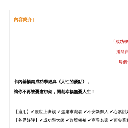
內容簡介 |
「成功學
消除
每個
卡內基暢銷成功學經典《人性的優點》，
讓你不再被憂慮綁架，開創幸福無憂人生！
【適用】✔厭世上班族 ✔焦慮求職者 ✔不安新鮮人 ✔心累討
【各界好評】✔成功學大師 ✔政壇領袖 ✔商界名家 ✔頂尖業