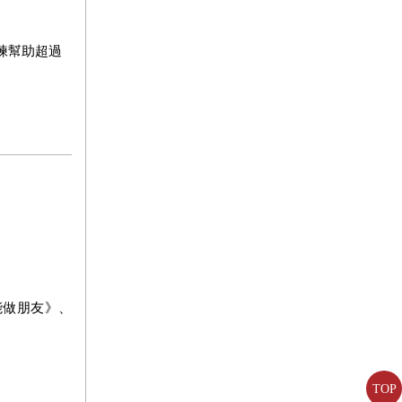
練幫助超過
做朋友》、
TOP