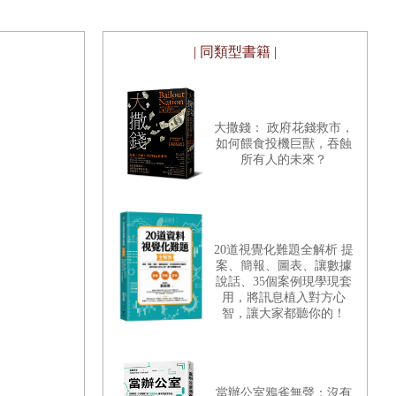
| 同類型書籍 |
大撒錢： 政府花錢救市，
如何餵食投機巨獸，吞蝕
所有人的未來？
20道視覺化難題全解析 提
案、簡報、圖表、讓數據
說話、35個案例現學現套
用，將訊息植入對方心
智，讓大家都聽你的！
當辦公室鴉雀無聲：沒有