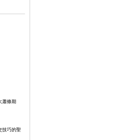
大蕭條期
交技巧的聖