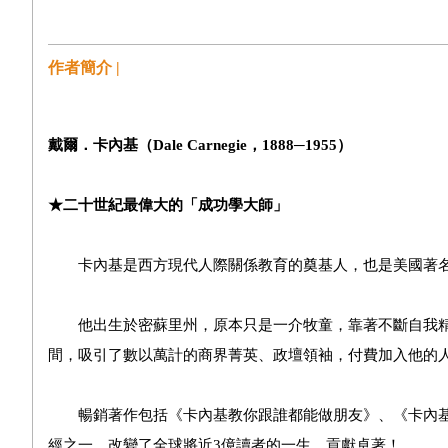
作者簡介 |
戴爾．卡內基（Dale Carnegie，1888─1955）
★二十世紀最偉大的「成功學大師」
卡內基是西方現代人際關係教育的奠基人，也是美國著名
他出生於密蘇里州，原本只是一介牧童，靠著不斷自我精
間，吸引了數以萬計的商界菁英、政壇領袖，付費加入他的
暢銷著作包括《卡內基教你跟誰都能做朋友》、《卡內基
經之一，改變了全球將近3億讀者的一生，貢獻卓著！