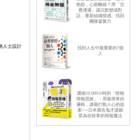
抱怨，心卻離線？用「交
疊溝通」讓沉默變成對
話，重新組織情感、找回
團隊凝聚力
務人士設計
找到人生中最重要的7個
人
濃縮10,000小時的「怪物
簡報思維」：用最簡單的
邏輯，講最打動人心的提
案──日本廣告鬼才讓聽
眾為你鼓掌的簡報魔法