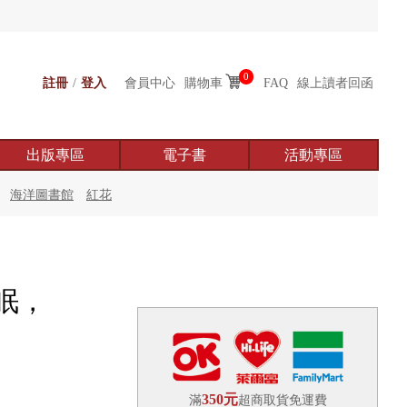
0
註冊
/
登入
會員中心
購物車
FAQ
線上讀者回函
出版專區
電子書
活動專區
海洋圖書館
紅花
眠，
350元
滿
超商取貨免運費