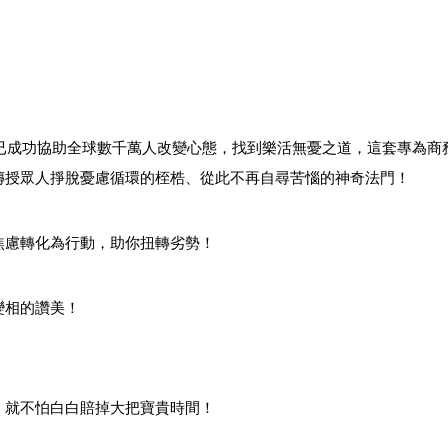
▍
▍
」已成功協助全球數千萬人改變心態，找到樂活無憂之道，這套專為商
傳授眾人掙脫憂慮循環的桎梏、從此不再自尋苦惱的神奇法門！
焦慮轉化為行動，助你扭轉劣勢！
變相的讚美！
，就不怕白白賠掉大把寶貴時間！