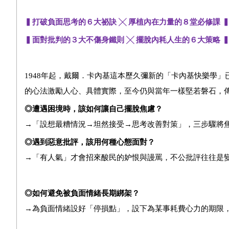
▍
打破負面思考的６大祕訣
╳
厚植內在力量的８堂必修課
▍
面對批判的３大不傷身鐵則
╳
擺脫內耗人生的６大策略
1948年起，戴爾．卡內基這本歷久彌新的「卡內基快樂學
的心法激勵人心、具體實際，至今仍與當年一樣堅若磐石，
◎遭遇困境時，該如何讓自己擺脫焦慮？
→「設想最糟情況→坦然接受→思考改善對策」，三步驟將
◎遇到惡意批評，該用何種心態面對？
→「有人氣」才會招來酸民的妒恨與謾罵，不公批評往往是
◎如何避免被負面情緒長期綁架？
→為負面情緒設好「停損點」，設下為某事耗費心力的期限