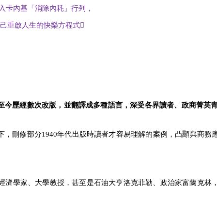
入卡內基「消除內耗」行列，
己重啟人生的快樂方程式

今歷經數次改版，並翻譯成多種語言，深受各界讀者、政商菁英青睞
，刪修部分1940年代出版時讀者才容易理解的案例，凸顯與商務
到經濟學家、大學教授，甚至是石油大亨洛克菲勒、政治家富蘭克林