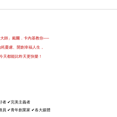
大師」戴爾．卡內基教你──
內耗憂慮、開創幸福人生，
今天都能比昨天更快樂！
好者 ✔完美主義者
務員 ✔青年創業家 ✔各大媒體