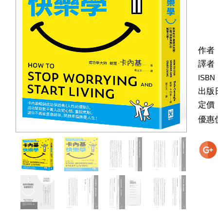
作者
譯者
ISBN
出版
定價
優惠