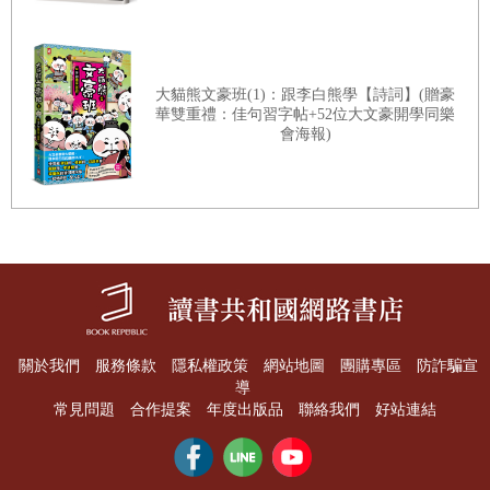
大貓熊文豪班(1)：跟李白熊學【詩詞】(贈豪
華雙重禮：佳句習字帖+52位大文豪開學同樂
會海報)
關於我們
服務條款
隱私權政策
網站地圖
團購專區
防詐騙宣
導
常見問題
合作提案
年度出版品
聯絡我們
好站連結