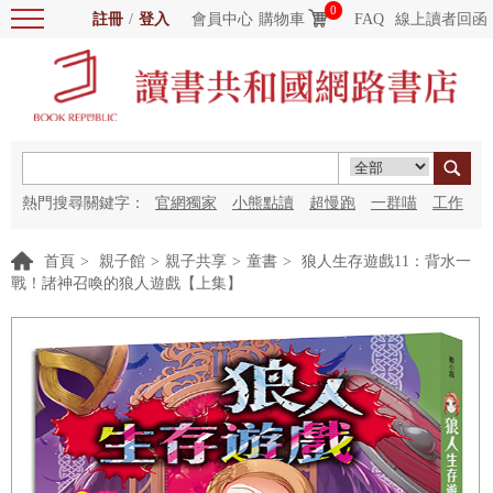
0
註冊
/
登入
會員中心
購物車
FAQ
線上讀者回函
熱門搜尋關鍵字：
官網獨家
小熊點讀
超慢跑
一群喵
工作
細胞
海洋圖書館
紅花
首頁
>
親子館
>
親子共享
>
童書
>
狼人生存遊戲11：背水一
戰！諸神召喚的狼人遊戲【上集】