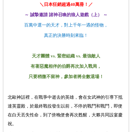
＼日本狂銷超過
40
萬冊！／
～
誠摯邀請
諸神召喚的狼人遊戲（上）
～
百萬中選一的天才，對上千年一遇的怪物，
真正的決勝時刻來臨！
天才團體
vs
.
緊密組織
v
s.
最強敵人
有著惡魔相伴的伯爵再次加入戰局，
只要稍微不留神，參加者將全數退場！
北歐神話裡，在戰爭中逝去的英雄，會在女武神的引導下抵
達英靈殿，於最終戰役發生以前，不停的戰鬥和戰鬥，即便
在白天丟失性命，到了傍晚便會再次甦醒，大夥共同設宴慶
祝。