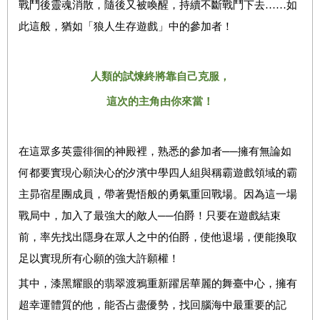
戰鬥後靈魂消散，隨後又被喚醒，持續不斷戰鬥下去……如
此這般，猶如「狼人生存遊戲」中的參加者！
人類的試煉終將靠自己克服，
這次的主角由你來當！
在這眾多英靈徘徊的神殿裡，熟悉的參加者──擁有無論如
何都要實現心願決心的汐濱中學四人組與稱霸遊戲領域的霸
主昴宿星團成員，帶著覺悟般的勇氣重回戰場。因為這一場
戰局中，加入了最強大的敵人──伯爵！只要在遊戲結束
前，率先找出隱身在眾人之中的伯爵，使他退場，便能換取
足以實現所有心願的強大許願權！
其中，漆黑耀眼的翡翠渡鴉重新躍居華麗的舞臺中心，擁有
超幸運體質的他，能否占盡優勢，找回腦海中最重要的記