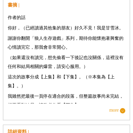
書摘 |
作者的話
你好，（已經讀過其他集的朋友）好久不見！我是甘雪冰。
謝謝你翻開「狼人生存遊戲」系列，期待你能懷抱著興奮的
心情讀完它，那我會非常開心。
（如果還沒有讀完，想先偷看一下後記也沒關係，這裡沒有
任何和結局相關的爆雷，請安心服用。）
這次的故事分成【上集】和【下集】。（※本集為【上
集】。）
我雖然把最後一頁停在適合的段落，但整篇故事尚未完結，
想要看到結局，請務必收看【下集】。
more
這次的遊戲舞臺，以及可召喚的諸神，構想都來自「北歐神
話」。
詳細資料 |