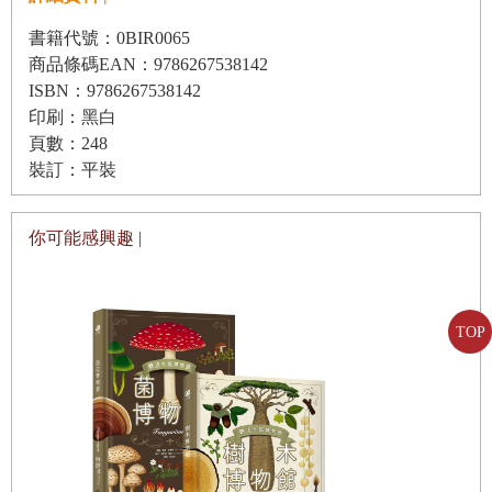
如同字面，北歐指的是「歐洲北部」，也就是冰島、挪威、
書籍代號：0BIR0065
瑞典、丹麥和芬蘭這些地方。
商品條碼EAN：9786267538142
在基督教傳入以前，這些地區所信奉的古老神話，統稱為
ISBN：9786267538142
「北歐神話」（聽說芬蘭另有當地特有的神話）。
印刷：黑白
頁數：248
之前出現過的名字，像是神狼芬里爾、太陽狼斯庫爾和滿月
裝訂：平裝
狼哈提等，同樣引用自北歐神話。
世界上的神話總是那樣迷人，北歐神話也不例外，裡面充滿
你可能感興趣 |
了有趣的故事情節。
倘若你對北歐神話感到好奇的話，不妨前往書店或圖書館，
找尋相關書籍與資料。
TOP
本集承蒙himesuz畫了如此出色的插圖，參加者面臨重要對
決的覺悟、緊張、擔憂與糾結，都在插圖中完美呈現，請務
必搭配精采的故事一起享受。
那麼，期待在下一集中能再次見到你。