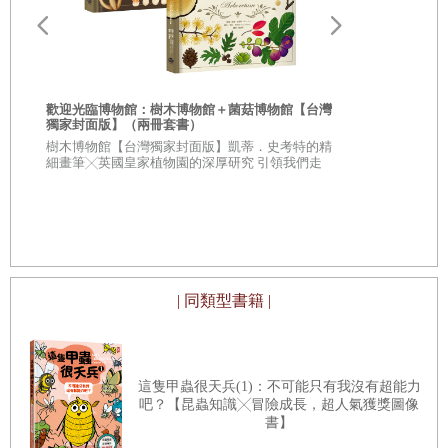
歡迎光臨博物館：樹木博物館＋菌菇博物館【台灣
獨家封面版】（兩冊套書）
從疑問到思考
樹木博物館【台灣獨家封面版】凱蒂．史考特的精
人生思辨關
細畫筆╳英國皇家植物園的深厚研究 引領我們走
入蓊鬱豐美、萬象紛呈的森林之中
★★法國文
★★這個世界
不容易被洗腦
| 同類型書籍 |
這隻甲蟲很天兵(1)：不可能只有我沒有超能力
吧？【昆蟲知識╳冒險成長，超人氣獲獎圖像
書】