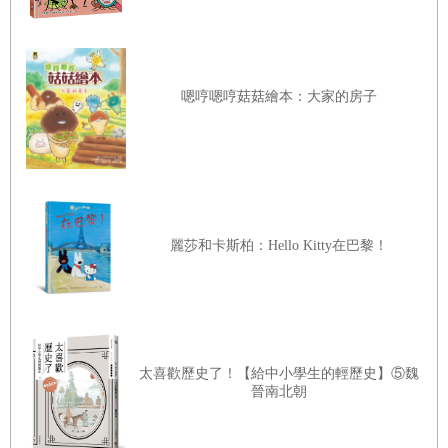
嗯哼嗯哼菇菇繪本：大家的房子
麗莎和卡斯柏：Hello Kitty在巴黎！
太喜歡歷史了！【給中小學生的輕歷史】⑤魏
晉南北朝