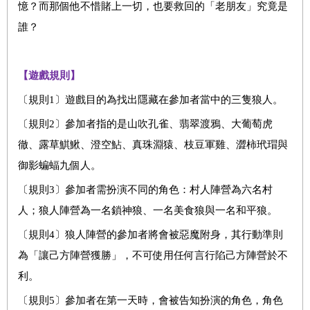
憶？而那個他不惜賭上一切，也要救回的「老朋友」究竟是
誰？
【遊戲規則】
〔規則1〕遊戲目的為找出隱藏在參加者當中的三隻狼人。
〔規則2〕參加者指的是山吹孔雀、翡翠渡鴉、大葡萄虎
徹、露草鯕鰍、澄空鮎、真珠淵猿、枝豆軍雞、澀柿玳瑁與
御影蝙蝠九個人。
〔規則3〕參加者需扮演不同的角色：村人陣營為六名村
人；狼人陣營為一名鎖神狼、一名美食狼與一名和平狼。
〔規則4〕狼人陣營的參加者將會被惡魔附身，其行動準則
為「讓己方陣營獲勝」，不可使用任何言行陷己方陣營於不
利。
〔規則5〕參加者在第一天時，會被告知扮演的角色，角色