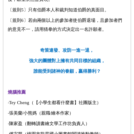
〔規則5〕只有伯爵本人和裁判知道伯爵的真面目。
〔規則6〕若由兩個以上的參加者使伯爵退場，且參加者們
的意見不一，請用猜拳的方式決定出一名許願者。
奇策連發、攻防一進一退，
強大的團體對上擁有共同目標的組織，
誰能受到諸神的眷顧，贏得勝利？
燒腦推薦
‧Tey Cheng（【小學生都看什麼書】社團版主）
‧張美蘭∕小熊媽（親職∕繪本作家）
‧陳家盈（翻轉讀書繪文學工作坊負責人）
‧傅宓慧（桃園市龍星國小圖書館閱讀推動教師）