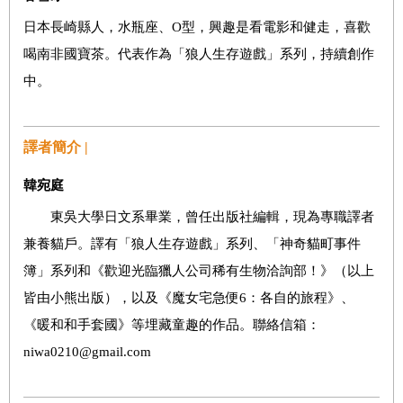
日本長崎縣人，水瓶座、O型，興趣是看電影和健走，喜歡
喝南非國寶茶。代表作為「狼人生存遊戲」系列，持續創作
中。
譯者簡介 |
韓宛庭
東吳大學日文系畢業，曾任出版社編輯，現為專職譯者
兼養貓戶。譯有「狼人生存遊戲」系列、「神奇貓町事件
簿」系列和《歡迎光臨獵人公司稀有生物洽詢部！》（以上
皆由小熊出版），以及《魔女宅急便6：各自的旅程》、
《暖和和手套國》等埋藏童趣的作品。聯絡信箱：
niwa0210@gmail.com