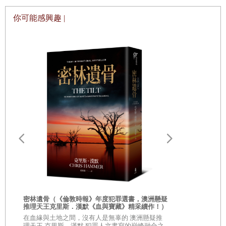
前，他穿著註冊商標的野戰夾克，在世界各地的災難現場衝鋒陷陣。
你可能感興趣 |
這個著名的特派員，現在成了以新聞節目掛帥的MBC招牌人物。
今晚的特別來賓是出身神戶的大藏省大臣。他用關西方言說明提高消
費稅率可以給福利國家的國民帶來多少好處，長坂也以一口流利的地
方腔回應他。
「那個臭女人，快想想辦法呀！」
森島的怒吼聲震動了副控室的隔音牆。再過三分鐘，「事件檢證」就
要播出了，他雖然在怒吼，但並未忘記指示攝影師調整鏡頭和上字幕
的時機。
「有赤松在，不會有問題的。」一旁的時間控制員輕鬆地說。坐在巨
請問，西出
漢森島旁邊，嬌小的她看起來就像森林中即將被獵殺的小松鼠。
美封面卡片】
氣作家路邊
次
◎限量親簽蓋
「誰說沒問題？寶寶被那女人吃得死死的。」
人氣作家─路
密林遺骨（《倫敦時報》年度犯罪選書，澳洲懸疑
推理天王克里斯．漢默《血與寶藏》精采續作！）
赤松才進電視台不到三年，姓名又與嬰兒相近（譯註：日文中的「嬰
在血緣與土地之間，沒有人是無辜的 澳洲懸疑推
兒」，漢字寫為「赤坊」。），所以理所當然被冠上這個綽號。
理天王 克里斯．漢默 犯罪人文書寫的巔峰融合之