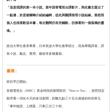
「這是我譯的第一本小說。當年因替電視台譯影片，與此書主題沾了
一點邊，於是被輾轉介紹給編輯，從此與翻譯推理小說結緣。當然我
個人也很喜歡這本書，每次翻閱仍有所觸動，彷彿看到一個孤獨的靈
魂。」
政治大學社會系畢業，日本筑波大學社會學碩士，現為專職譯者。譯
有小說、勵志、實用、藝術等多種書籍。
書摘 |
節目早已開始。
首都電視台（MBC）黃金時段的新聞節目「Nine to Ten」，按照預定
順序逐一消化今天的各項新聞，距離九點三十五分過後的特別單元
「事件檢證」上標題，只剩三分三十秒。