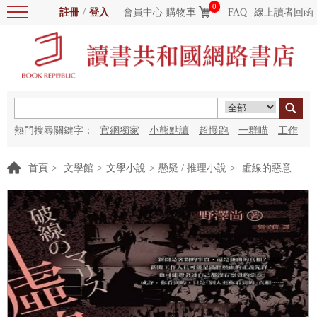
0
註冊
/
登入
會員中心
購物車
FAQ
線上讀者回函
熱門搜尋關鍵字：
官網獨家
小熊點讀
超慢跑
一群喵
工作
細胞
海洋圖書館
紅花
首頁
>
文學館
>
文學小說
>
懸疑 / 推理小說
>
虛線的惡意