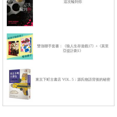
這次輪到你
「那個女人在幹什麼？」
「她說還有三個鏡頭一定要剪接進去。」
「媽的，只剩下一分四十五秒了。」
要用兩分鐘插入三個鏡頭，需要的是魔法。然而，那個女人做得到。
森島雖然在言談舉止間惡態畢露，極盡藐視女性之能事，內心卻對遠
雙強聯手套書：《狼人生存遊戲17》+《莫里
藤瑤子的魔法深信不疑，所以忍不住對自己感到生氣。
亞提計劃1》
「我遲早要幹掉那個女人。」
真正的戰場，遠在副控室的腳下。
首都電視台地下一樓的剪接室內，堆積著各式各樣的機器，幾乎快頂
東京下町古書店 VOL. 5：源氏物語背後的秘密
到低矮的天花板，宛如一座用金屬、燈泡與半導體組成的要塞。某位
和電視一同走過黃金時代的編劇曾說，日本的電視能捉住觀眾的心，
既不是靠明星，亦非靠節目企畫，而是靠影像剪接技術。如果此話不
假，此處或許就是電視台的心臟地帶。