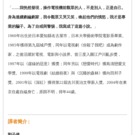
「
……我恍然發現，操作電視機前觀眾的人，不是別人，正是自己。
身為連續劇編劇家，我令觀眾又哭又笑，喚起他們的憤怒，我才是專
業的騙子。為了自戒與警惕，我寫成了這篇小說。
」
1960
年出生於日本愛知縣名古屋市，日本大學藝術學院電影系畢業。
1985年獲得第九屆城戶獎，同年以電視劇《你殺了我吧》成為劇作
家，之後活躍於電視、電影與小說界。曾三度入圍江戶川亂步獎，
1997年以《虛線的惡意》獲獎；同年另以《戀愛時代》獲島清戀愛文
學獎。1999年以電視劇《結婚前夜》與《沉睡的森林》獲向田邦子
獎。2001年以《深紅》獲得第22屆吉川英治文學新人獎。2004年在東
京住處自縊身亡，原因不明，得年44歲。
譯者簡介 |
劉子倩