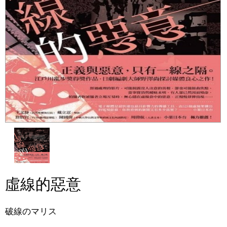
虛線的惡意
破線のマリス