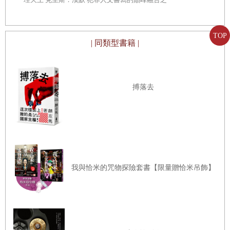
作
在正面螢幕上，長坂正解開襯衫最上面的釦子，放鬆頸項的束縛，試
圖結束與特別來賓的對談。這是他跟不喜歡的來賓談話，打算結束話
TOP
| 同類型書籍 |
題時的習慣動作。
「在下一個單元開始前，請先觀賞一分半鐘左右的廣告。」
他不亢不卑地向全國數千萬觀眾宣布後，畫面便切換到分割鏡頭，出
搏落去
現長坂等人在現場目送大藏省大臣離開的情形。隨著電子琴輕快的旋
律，畫面右側出現了節目的標誌。
「廣告一分半，回到現場後介紹『事件檢證』的概要一分鐘，總共只
剩兩分半了，寶寶！」直通地下一樓剪接室的麥克風揚起森島苛酷的
聲音，「你說怎麼辦？要不要叫老爹扯些廢話？要再拖幾分鐘才會
我與恰米的咒物探險套書【限量贈恰米吊飾】
好？你說話呀，白癡！」
「按照預定時間就可以了......她是這麼說的。」
從地下傳來顫抖似的微弱聲音。