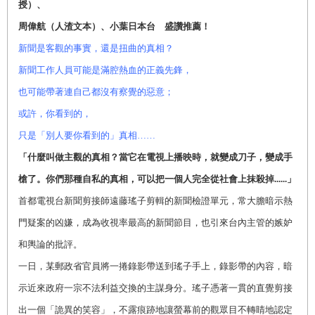
授）、
周偉航（人渣文本）、小葉日本台 盛讚推薦！
新聞是客觀的事實，還是扭曲的真相？
新聞工作人員可能是滿腔熱血的正義先鋒，
也可能帶著連自己都沒有察覺的惡意；
或許，你看到的，
只是「別人要你看到的」真相……
「什麼叫做主觀的真相？當它在電視上播映時，就變成刀子，變成手
槍了。你們那種自私的真相，可以把一個人完全從社會上抹殺掉......」
首都電視台新聞剪接師遠藤瑤子剪輯的新聞檢證單元，常大膽暗示熱
門疑案的凶嫌，成為收視率最高的新聞節目，也引來台內主管的嫉妒
和輿論的批評。
一日，某郵政省官員將一捲錄影帶送到瑤子手上，錄影帶的內容，暗
示近來政府一宗不法利益交換的主謀身分。瑤子憑著一貫的直覺剪接
出一個「詭異的笑容」，不露痕跡地讓螢幕前的觀眾目不轉睛地認定