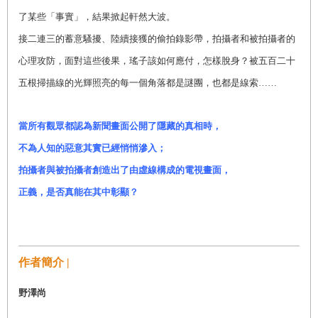
了某些「事實」，結果掀起軒然大波。
接二連三的蓄意騷擾、陸續接獲的偷拍錄影帶，拍攝者和被拍攝者的
心理攻防，面對這些後果，瑤子該如何應付，怎樣脫身？被五百二十
五根掃描線的光輝照亮的每一個角落都是謎團，也都是線索……
當所有觀眾都認為新聞畫面公開了隱藏的真相時，
不為人知的惡意其實已經悄悄滲入；
拍攝者與被拍攝者創造出了由虛線構成的電視畫面，
正義，是否真能在其中彰顯？
作者簡介 |
野澤尚