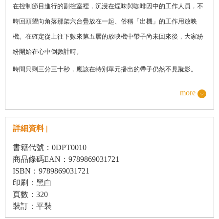
在控制節目進行的副控室裡，沉浸在煙味與咖啡因中的工作人員，不
時回頭望向角落那架六台疊放在一起、俗稱「出機」的工作用放映
機。在確定從上往下數來第五層的放映機中帶子尚未回來後，大家紛
紛開始在心中倒數計時。
時間只剩三分三十秒，應該在特別單元播出的帶子仍然不見蹤影。
今晚顯然又是一場緊張刺激的冒險。
more
這都是一個女人造成的。
就在節目開始的混亂中，衝進這間副控室，從放映機抽走帶子的那個
詳細資料 |
女人。
書籍代號：0DPT0010
「誰去下面找那個女人，替我把帶子搶回來！」
商品條碼EAN：9789869031721
ISBN：9789869031721
倔傲地倚在控制桌中央的導播森島一朗，漫無目標地怒吼道。
印刷：黑白
「媽的，偏偏老爹今天一句廢話也不說，這樣鐵定會準時結束的。」
頁數：320
裝訂：平裝
被喚作老爹的，是出現在正面螢幕上的節目主播長坂文雄。十五年